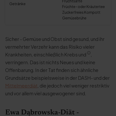
Fruchtsäfte
Getränke
Früchte- oder Kräutertee
Zuckerfreies Kompott
Gemüsebrühe
Sicher - Gemüse und Obst sind gesund, und ihr
vermehrter Verzehr kann das Risiko vieler
Krankheiten, einschließlich Krebs und
,
verringern. Das ist nichts Neues und keine
Offenbarung. In der Tat finden sich ähnliche
Grundsätze beispielsweise in der DASH- und der
Mittelmeerdiät
, die jedoch viel weniger restriktiv
und vor allem viel ausgewogener sind.
Ewa Dąbrowska-Diät -