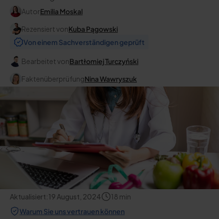
Autor
Emilia Moskal
Rezensiert von
Kuba Pągowski
Von einem Sachverständigen geprüft
Bearbeitet von
Bartłomiej Turczyński
Faktenüberprüfung
Nina Wawryszuk
Aktualisiert:
19 August, 2024
18
min
Warum Sie uns vertrauen können