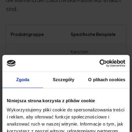
sind.
Produktgruppe
Spezifische Beispiele
Karotten
Rote Bete
Sellerie
Petersilie
Rettich
Zgoda
Szczegóły
O plikach cookies
Kohl (alle Sorten)
Blumenkohl
Brokkoli
Niniejsza strona korzysta z plików cookie
Grünkohl
Wykorzystujemy pliki cookie do spersonalizowania treści
Sprossen
Zwiebeln
i reklam, aby oferować funkcje społecznościowe i
Lauch
analizować ruch w naszej witrynie. Informacje o tym, jak
Gemüse
Knoblauch
korzystasz z naszej witryny, udostępniamy partnerom