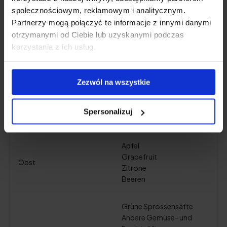
Kürbis
społecznościowym, reklamowym i analitycznym.
Kürbis
Partnerzy mogą połączyć te informacje z innymi danymi
Gurke
otrzymanymi od Ciebie lub uzyskanymi podczas
Tomate
korzystania z ich usług.
Paprika
Kopfsalat (alle Sorten)
Sellerie
Zezwól na wszystkie
Botanik
Sauerampfer
Spinat
Spersonalizuj
Kräuter
Apfel
Grapefruit
Obst
Zitrone
Beeren
Grüne Sprossensäfte
Andere Gemüse- und