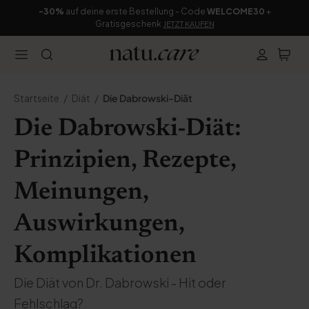
-30%
auf deine erste Bestellung - Code
WELCOME30
+
Gratisgeschenk
JETZT KAUFEN
Startseite
Diät
Die Dabrowski-Diät
Die Dabrowski-Diät:
Prinzipien, Rezepte,
Meinungen,
Auswirkungen,
Komplikationen
Die Diät von Dr. Dabrowski - Hit oder
Fehlschlag?