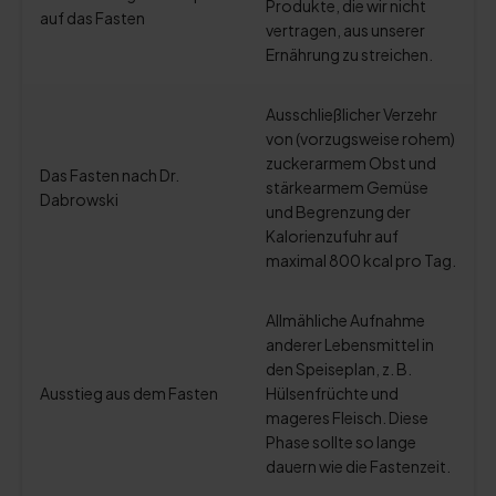
Produkte, die wir nicht
auf das Fasten
vertragen, aus unserer
Ernährung zu streichen.
Ausschließlicher Verzehr
von (vorzugsweise rohem)
zuckerarmem Obst und
Das Fasten nach Dr.
stärkearmem Gemüse
Dabrowski
und Begrenzung der
Kalorienzufuhr auf
maximal 800 kcal pro Tag.
Allmähliche Aufnahme
anderer Lebensmittel in
den Speiseplan, z. B.
Ausstieg aus dem Fasten
Hülsenfrüchte und
mageres Fleisch. Diese
Phase sollte so lange
dauern wie die Fastenzeit.