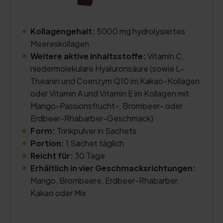
Kollagengehalt:
5000 mg hydrolysiertes
Meereskollagen
Weitere aktive Inhaltsstoffe:
Vitamin C,
niedermolekulare Hyaluronsäure (sowie L-
Theanin und Coenzym Q10 im Kakao-Kollagen
oder Vitamin A und Vitamin E im Kollagen mit
Mango-Passionsfrucht-, Brombeer- oder
Erdbeer-Rhabarber-Geschmack)
Form:
Trinkpulver in Sachets
Portion:
1 Sachet täglich
Reicht für:
30 Tage
Erhältlich in vier Geschmacksrichtungen:
Mango, Brombeere, Erdbeer-Rhabarber,
Kakao oder Mix