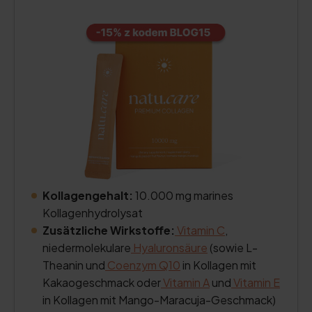
Kollagengehalt:
10.000 mg marines
Kollagenhydrolysat
Zusätzliche Wirkstoffe:
Vitamin C
,
niedermolekulare
Hyaluronsäure
(sowie L-
Theanin und
Coenzym Q10
in Kollagen mit
Kakaogeschmack oder
Vitamin A
und
Vitamin E
in Kollagen mit Mango-Maracuja-Geschmack)