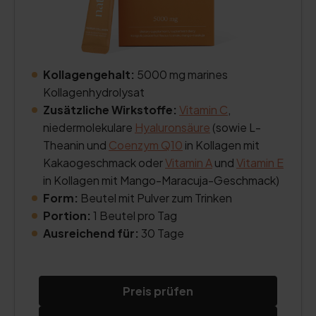
Kollagengehalt:
5000 mg marines
Kollagenhydrolysat
Zusätzliche Wirkstoffe:
Vitamin C
,
niedermolekulare
Hyaluronsäure
(sowie L-
Theanin und
Coenzym Q10
in Kollagen mit
Kakaogeschmack oder
Vitamin A
und
Vitamin E
in Kollagen mit Mango-Maracuja-Geschmack)
Form:
Beutel mit Pulver zum Trinken
Portion:
1 Beutel pro Tag
Ausreichend für:
30 Tage
Preis prüfen