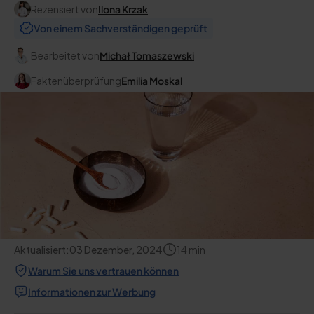
Rezensiert von
Ilona Krzak
Von einem Sachverständigen geprüft
Bearbeitet von
Michał Tomaszewski
Faktenüberprüfung
Emilia Moskal
Aktualisiert:
03 Dezember, 2024
14
min
Warum Sie uns vertrauen können
Informationen zur Werbung