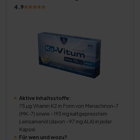
4.9
Aktive Inhaltsstoffe:
75 µg Vitamin K2 in Form von Menachinon-7
(MK-7) sowie ~193 mg kaltgepresstem
Leinsamenöl (davon ~97 mg ALA) in jeder
Kapsel.
Für wen und wozu?