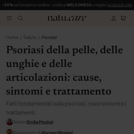
-30%
sul tuo primo ordine - codice
WELCOME30
+ regalo
ACQUISTA ORA
Home
Salute
Psoriasi
Psoriasi della pelle, delle
unghie e delle
articolazioni: cause,
sintomi e trattamento
Fatti fondamentali sulla psoriasi, i suoi sintomi e i
trattamenti.
Autore
Emilia Moskal
Revisionato da
Kacper Nihalani