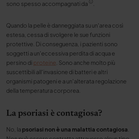
sono spesso accompagnati da
.
Quando la pelle è danneggiata su un'area così
estesa, cessa di svolgere le sue funzioni
protettive. Di conseguenza, i pazienti sono
soggetti a un'eccessiva perdita di acqua e
persino di
proteine
. Sono anche molto più
suscettibili all'invasione di batteri e altri
organismi patogeni e a un'alterata regolazione
della temperatura corporea.
La psoriasi è contagiosa?
No, la
psoriasi non è una malattia contagiosa
.
Non può essere contratta attraverso alcun tipo