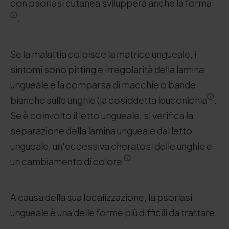
con psoriasi cutanea svilupperà anche la forma
.
Se la malattia colpisce la matrice ungueale, i
sintomi sono pitting e irregolarità della lamina
ungueale e la comparsa di macchie o bande
bianche sulle unghie (la cosiddetta leuconichia
.
Se è coinvolto il letto ungueale, si verifica la
separazione della lamina ungueale dal letto
ungueale, un'eccessiva cheratosi delle unghie e
un cambiamento di colore
.
A causa della sua localizzazione, la psoriasi
ungueale è una delle forme più difficili da trattare.