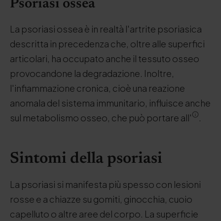
Psoriasi ossea
La psoriasi ossea è in realtà l'artrite psoriasica
descritta in precedenza che, oltre alle superfici
articolari, ha occupato anche il tessuto osseo
provocandone la degradazione. Inoltre,
l'infiammazione cronica, cioè una reazione
anomala del sistema immunitario, influisce anche
sul metabolismo osseo, che può portare all'
.
Sintomi della psoriasi
La psoriasi si manifesta più spesso con lesioni
rosse e a chiazze su gomiti, ginocchia, cuoio
capelluto o altre aree del corpo. La superficie