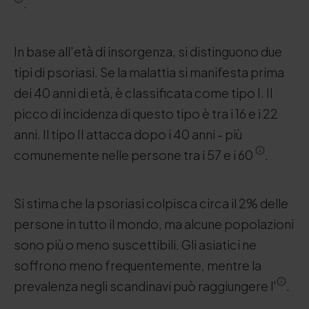
.
In base all'età di insorgenza, si distinguono due
tipi di psoriasi. Se la malattia si manifesta prima
dei 40 anni di età, è classificata come tipo I. Il
picco di incidenza di questo tipo è tra i 16 e i 22
anni. Il tipo II attacca dopo i 40 anni - più
comunemente nelle persone tra i 57 e i 60
.
Si stima che la psoriasi colpisca circa il 2% delle
persone in tutto il mondo, ma alcune popolazioni
sono più o meno suscettibili. Gli asiatici ne
soffrono meno frequentemente, mentre la
prevalenza negli scandinavi può raggiungere l'
.