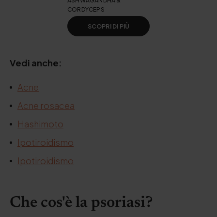
ASHWAGANDHA &
CORDYCEPS
SCOPRI DI PIÙ
Vedi anche:
Acne
Acne rosacea
Hashimoto
Ipotiroidismo
Ipotiroidismo
Che cos'è la psoriasi?