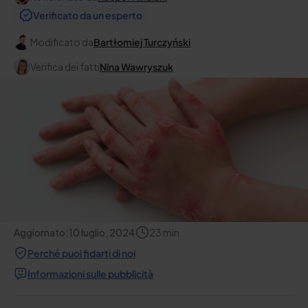
Verificato da un esperto
Modificato da
Bartłomiej Turczyński
Verifica dei fatti
Nina Wawryszuk
Aggiornato:
10 luglio, 2024
23
min
Perché puoi fidarti di noi
Informazioni sulle pubblicità