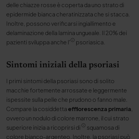
delle chiazze rosse è coperta da uno strato di
epidermide bianca cheratinizzata che si stacca.
Inoltre, possono verificarsi ingiallimento e
delaminazione della lamina ungueale. Il 20% dei
pazienti sviluppa anche l'
psoriasica.
Sintomi iniziali della psoriasi
I primi sintomi della psoriasi sono di solito
macchie fortemente arrossate e leggermente
ispessite sulla pelle che prudono o fanno male.
Compare la cosiddetta
efflorescenza primaria
,
ovvero un nodulo di colore marrone, il cui strato
superiore inizia a ricoprirsi di
squamosa di
colore bianco-argenteo. Inoltre, la psoriasi può