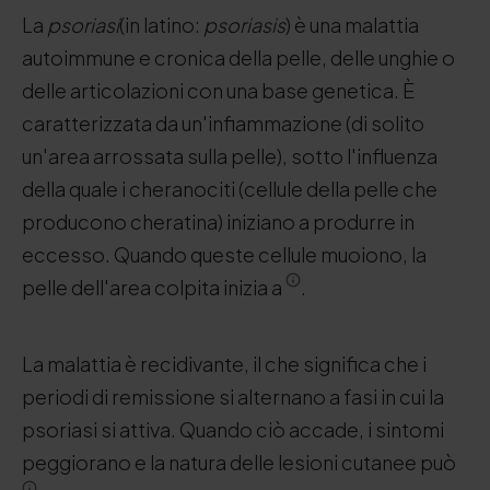
La
psoriasi
(in latino:
psoriasis
) è una malattia
autoimmune e cronica della pelle, delle unghie o
delle articolazioni con una base genetica. È
caratterizzata da un'infiammazione (di solito
un'area arrossata sulla pelle), sotto l'influenza
della quale i cheranociti (cellule della pelle che
producono cheratina) iniziano a produrre in
eccesso. Quando queste cellule muoiono, la
pelle dell'area colpita inizia a
.
La malattia è recidivante, il che significa che i
periodi di remissione si alternano a fasi in cui la
psoriasi si attiva. Quando ciò accade, i sintomi
peggiorano e la natura delle lesioni cutanee può