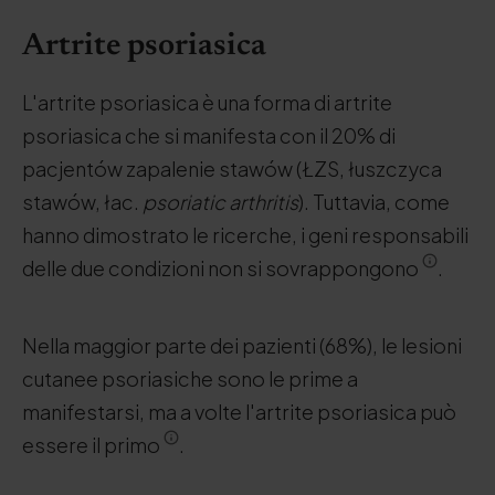
Artrite psoriasica
L'artrite psoriasica è una forma di artrite
psoriasica che si manifesta con il 20% di
pacjentów zapalenie stawów (ŁZS, łuszczyca
stawów, łac.
psoriatic arthritis
). Tuttavia, come
hanno dimostrato le ricerche, i geni responsabili
delle due condizioni non si sovrappongono
.
Nella maggior parte dei pazienti (68%), le lesioni
cutanee psoriasiche sono le prime a
manifestarsi, ma a volte l'artrite psoriasica può
essere il primo
.