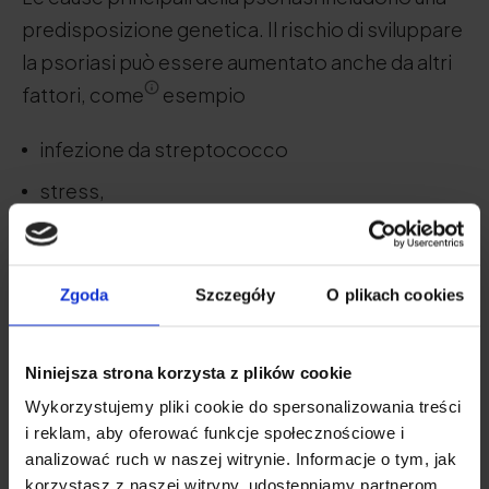
predisposizione genetica. Il rischio di sviluppare
la psoriasi può essere aumentato anche da altri
fattori, come
esempio
infezione da streptococco
stress,
il fumo,
obesità,
Zgoda
Szczegóły
O plikach cookies
consumo di alcol.
Niniejsza strona korzysta z plików cookie
Wykorzystujemy pliki cookie do spersonalizowania treści
i reklam, aby oferować funkcje społecznościowe i
analizować ruch w naszej witrynie. Informacje o tym, jak
La condizione della psoriasi può
korzystasz z naszej witryny, udostępniamy partnerom