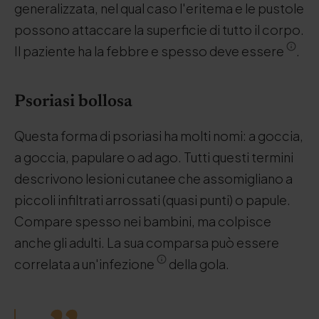
generalizzata, nel qual caso l'eritema e le pustole
possono attaccare la superficie di tutto il corpo.
Il paziente ha la febbre e spesso deve essere
.
Psoriasi bollosa
Questa forma di psoriasi ha molti nomi: a goccia,
a goccia, papulare o ad ago. Tutti questi termini
descrivono lesioni cutanee che assomigliano a
piccoli infiltrati arrossati (quasi punti) o papule.
Compare spesso nei bambini, ma colpisce
anche gli adulti. La sua comparsa può essere
correlata a un'infezione
della gola.