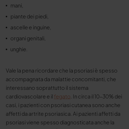
mani,
piante dei piedi,
ascelle e inguine,
organi genitali,
unghie.
Vale la pena ricordare che la psoriasi è spesso
accompagnata da malattie concomitanti, che
interessano soprattutto il sistema
cardiovascolare e il
fegato
. In circa il 10-30% dei
casi, i pazienti con psoriasi cutanea sono anche
affetti da artrite psoriasica. Ai pazienti affetti da
psoriasi viene spesso diagnosticata anche la