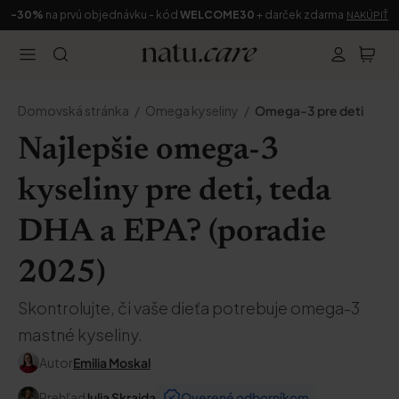
-30%
na prvú objednávku - kód
WELCOME30
+ darček zdarma
NAKÚPIŤ
Domovská stránka
Omega kyseliny
Omega-3 pre deti
Najlepšie omega-3
kyseliny pre deti, teda
DHA a EPA? (poradie
2025)
Skontrolujte, či vaše dieťa potrebuje omega-3
mastné kyseliny.
Autor
Emilia Moskal
Prehľad
Julia Skrajda
Overené odborníkom