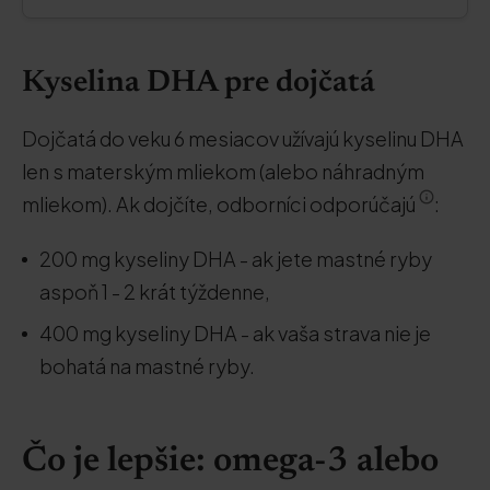
Kyselina DHA pre dojčatá
Dojčatá do veku 6 mesiacov užívajú kyselinu DHA
len s materským mliekom (alebo náhradným
mliekom). Ak dojčíte, odborníci odporúčajú
:
200 mg kyseliny DHA - ak jete mastné ryby
aspoň 1 - 2 krát týždenne,
400 mg kyseliny DHA - ak vaša strava nie je
bohatá na mastné ryby.
Čo je lepšie: omega-3 alebo