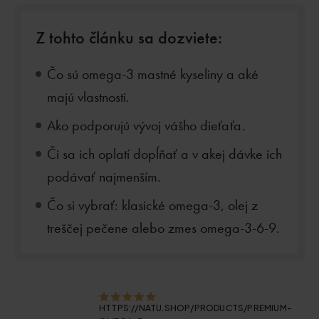
Z tohto článku sa dozviete:
Čo sú omega-3 mastné kyseliny a aké
majú vlastnosti.
Ako podporujú vývoj vášho dieťaťa.
Či sa ich oplatí dopĺňať a v akej dávke ich
podávať najmenším.
Čo si vybrať: klasické omega-3, olej z
treščej pečene alebo zmes omega-3-6-9.
HTTPS://NATU.SHOP/PRODUCTS/PREMIUM-