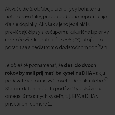
Ak vaše dieťa obľubuje tučné ryby bohaté na
tieto zdravé tuky, pravdepodobne nepotrebuje
ďalšie doplnky. Ak však v jeho jedálničku
prevládajú čipsy s kečupom a kukuričné lupienky
(pretože všetko ostatné je
nejedlé
), stojí za to
poradiť sa s pediatrom o dodatočnom dopĺňaní.
Je dôležité poznamenať, že
deti do dvoch
rokov by mali prijímať iba kyselinu DHA
- ak ju
podávate vo forme výživového doplnku alebo
.
Starším deťom môžete podávať typickú zmes
omega-3 mastných kyselín, t. j. EPA a DHA v
príslušnom pomere 2:1.