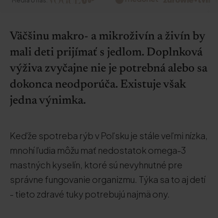
Médiá o nás:
Väčšinu makro- a mikroživín a živín by
mali deti prijímať s jedlom. Doplnková
výživa zvyčajne nie je potrebná alebo sa
dokonca neodporúča. Existuje však
jedna výnimka.
Keďže spotreba rýb v Poľsku je stále veľmi nízka,
mnohí ľudia môžu mať nedostatok omega-3
mastných kyselín, ktoré sú nevyhnutné pre
správne fungovanie organizmu. Týka sa to aj detí
- tieto zdravé tuky potrebujú najmä ony.