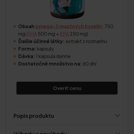
Obsah
omega-3 mastných kyselín
:
750
mg
(DHA
500 mg +
EPA
250 mg)
Ďalšie účinné látky:
extrakt z rozmarínu
Forma:
kapsuly
Dávka:
1 kapsula denne
Dostatočné množstvo na:
60 dní
Overiť cenu
Popis produktu
Výhody a nevýhody