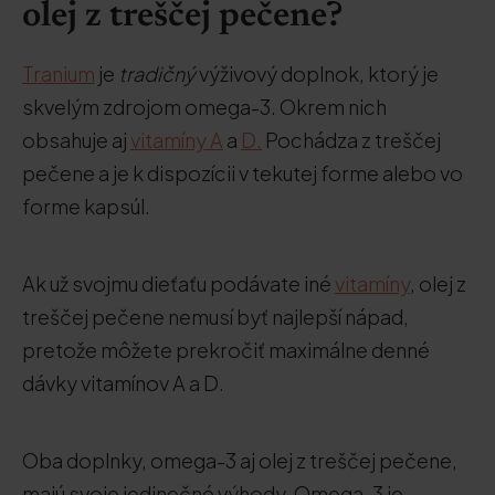
olej z treščej pečene?
Tranium
je
tradičný
výživový doplnok, ktorý je
skvelým zdrojom omega-3. Okrem nich
obsahuje aj
vitamíny A
a
D.
Pochádza z treščej
pečene a je k dispozícii v tekutej forme alebo vo
forme kapsúl.
Ak už svojmu dieťaťu podávate iné
vitamíny
, olej z
treščej pečene nemusí byť najlepší nápad,
pretože môžete prekročiť maximálne denné
dávky vitamínov A a D.
Oba doplnky, omega-3 aj olej z treščej pečene,
majú svoje jedinečné výhody. Omega-3 je