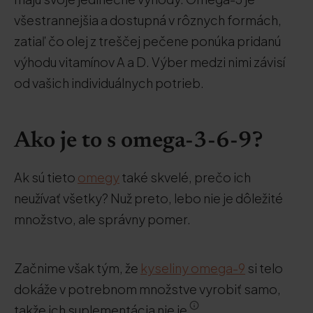
všestrannejšia a dostupná v rôznych formách,
zatiaľ čo olej z treščej pečene ponúka pridanú
výhodu vitamínov A a D. Výber medzi nimi závisí
od vašich individuálnych potrieb.
Ako je to s omega-3-6-9?
Ak sú tieto
omegy
také skvelé, prečo ich
neužívať všetky? Nuž preto, lebo nie je dôležité
množstvo, ale správny pomer.
Začnime však tým, že
kyseliny omega-9
si telo
dokáže v potrebnom množstve vyrobiť samo,
takže ich suplementácia nie je
.