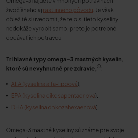
Omega-3 nájdete v mnohých potravinách
živočíšneho aj
rastlinného pôvodu
. Je však
dôležité si uvedomiť, že telo si tieto kyseliny
nedokáže vyrobiť samo, preto je potrebné
dodávať ich potravou.
Tri hlavné typy omega-3 mastných kyselín,
ktoré sú nevyhnutné pre zdravie,
:
ALA (kyselina alfa-lipoová
),
EPA (kyselina eikosapentaenová
),
DHA (kyselina dokozahexaenová
).
Omega-3 mastné kyseliny sú známe pre svoje