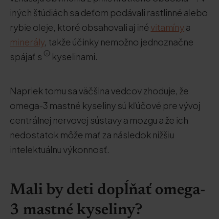
iných štúdiách sa deťom podávali rastlinné alebo
rybie oleje, ktoré obsahovali aj iné
vitamíny
a
minerály
, takže účinky nemožno jednoznačne
spájať s
kyselinami.
Napriek tomu sa väčšina vedcov zhoduje, že
omega-3 mastné kyseliny sú kľúčové pre vývoj
centrálnej nervovej sústavy a mozgu a že ich
nedostatok môže mať za následok nižšiu
intelektuálnu výkonnosť.
Mali by deti dopĺňať omega-
3 mastné kyseliny?