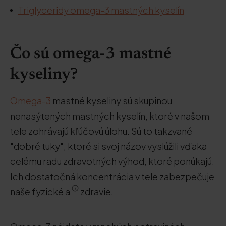
Triglyceridy omega-3 mastných kyselín
Čo sú omega-3 mastné
kyseliny?
Omega-3
mastné kyseliny sú skupinou
nenasýtených mastných kyselín, ktoré v našom
tele zohrávajú kľúčovú úlohu. Sú to takzvané
"dobré tuky", ktoré si svoj názov vyslúžili vďaka
celému radu zdravotných výhod, ktoré ponúkajú.
Ich dostatočná koncentrácia v tele zabezpečuje
naše fyzické a
zdravie.