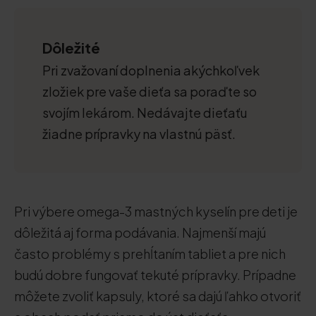
Dôležité
Pri zvažovaní doplnenia akýchkoľvek
zložiek pre vaše dieťa sa poraďte so
svojím lekárom. Nedávajte dieťaťu
žiadne prípravky na vlastnú päsť.
Pri výbere omega-3 mastných kyselín pre deti je
dôležitá aj forma podávania. Najmenší majú
často problémy s prehĺtaním tabliet a pre nich
budú dobre fungovať tekuté prípravky. Prípadne
môžete zvoliť kapsuly, ktoré sa dajú ľahko otvoriť