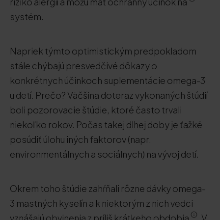
riziko alergií a môžu mať ochranný účinok na
systém.
Napriek týmto optimistickým predpokladom
stále chýbajú presvedčivé dôkazy o
konkrétnych účinkoch suplementácie omega-3
u detí. Prečo? Väčšina doteraz vykonaných štúdií
boli pozorovacie štúdie, ktoré často trvali
niekoľko rokov. Počas takej dlhej doby je ťažké
posúdiť úlohu iných faktorov (napr.
environmentálnych a sociálnych) na vývoj detí.
Okrem toho štúdie zahŕňali rôzne dávky omega-
3 mastných kyselín a k niektorým z nich vedci
vznášajú obvinenia z príliš krátkeho obdobia
. V