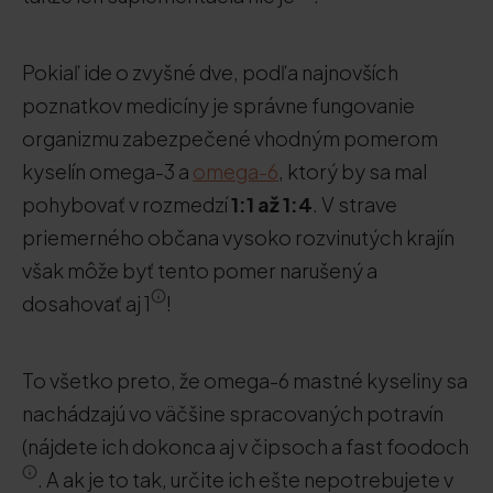
Pokiaľ ide o zvyšné dve, podľa najnovších
poznatkov medicíny je správne fungovanie
organizmu zabezpečené vhodným pomerom
kyselín omega-3 a
omega-6
, ktorý by sa mal
pohybovať v rozmedzí
1:1 až 1:4
. V strave
priemerného občana vysoko rozvinutých krajín
však môže byť tento pomer narušený a
dosahovať aj 1
!
To všetko preto, že omega-6 mastné kyseliny sa
nachádzajú vo väčšine spracovaných potravín
(nájdete ich dokonca aj v čipsoch a fast foodoch
. A ak je to tak, určite ich ešte nepotrebujete v