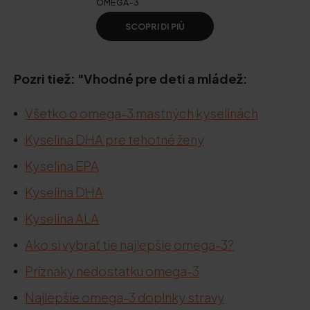
OMEGA-3
SCOPRI DI PIÙ
Pozri tiež: "Vhodné pre deti a mládež:
Všetko o omega-3 mastných kyselinách
Kyselina DHA pre tehotné ženy
Kyselina EPA
Kyselina DHA
Kyselina ALA
Ako si vybrať tie najlepšie omega-3?
Príznaky nedostatku omega-3
Najlepšie omega-3 doplnky stravy