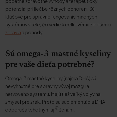
početné zdravotné výhody a terapeutický
potenciál pri liečbe rôznych ochorení. Sú
kľúčové pre správne fungovanie mnohých
systémov v tele, čo vedie k celkovému zlepšeniu
zdravia
a pohody.
Sú omega-3 mastné kyseliny
pre vaše dieťa potrebné?
Omega-3 mastné kyseliny (najmä DHA) sú
nevyhnutné pre správny vývoj mozgu a
nervového systému. Majú tiež veľký vplyv na
zmysel pre zrak. Preto sa suplementácia DHA
odporúča tehotným aj
ženám.