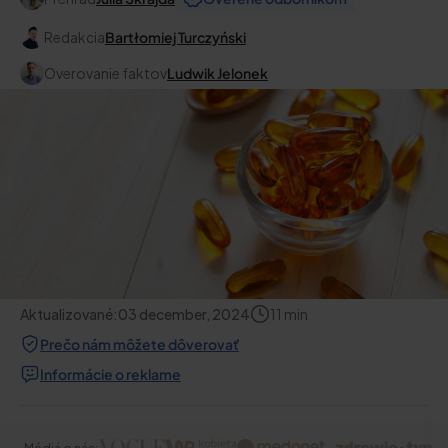
Redakcia
Bartłomiej Turczyński
Overovanie faktov
Ludwik Jelonek
Aktualizované:
03 december, 2024
11
min
Prečo nám môžete dôverovať
Informácie o reklame