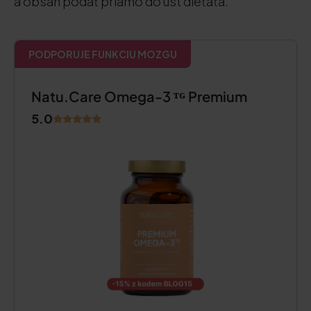
a obsah podať priamo do úst dieťaťa.
PODPORUJE FUNKCIU MOZGU
Natu.Care Omega-3 ᵀᴳ Premium
5.0