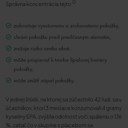
Správna koncentrácia tejto
zabraňuje vysušovaniu a zrohovateniu pokožky,
chráni pokožku pred predčasným starnutím,
znižuje riziko vzniku akné,
môže prispievať k tvorbe lipidovej bariéry
pokožky,
môže znížiť zápal pokožky.
V jednej štúdii, na ktorej sa zúčastnilo 42 ľudí, sa u
účastníkov, ktorí 3 mesiace konzumovali 4 gramy
kyseliny EPA, zvýšila odolnosť voči spáleniu o 136
%, zatiaľ čo v skupine s placebom sa