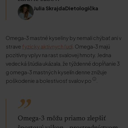
Julia SkrajdaDietologička
Omega-3 mastné kyseliny by nemali chýbať ani v
strave
fyzicky aktívnych ľudí
. Omega-3 majú
pozitívny vplyv na rast svalovej hmoty. Jedna
vedecká štúdia ukázala, že týždenné dopĺňanie 3
g omega-3 mastných kyselín denne znižuje
poškodenie a bolestivosť svalov po
.
Omega-3 môžu priamo zlepšiť