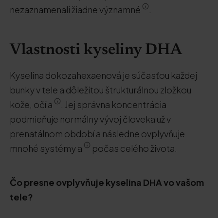
nezaznamenali žiadne významné
.
Vlastnosti kyseliny DHA
Kyselina dokozahexaenová je súčasťou každej
bunky v tele a dôležitou štrukturálnou zložkou
kože, očí a
. Jej správna koncentrácia
podmieňuje normálny vývoj človeka už v
prenatálnom období a následne ovplyvňuje
mnohé systémy a
počas celého života.
Čo presne ovplyvňuje kyselina DHA vo vašom
tele?