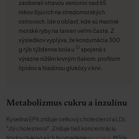
zaoberali stravou seniorov nad 65
rokov žijúcich na stredomorských
ostrovoch. Ide o oblasť, kde sú mastné
morské ryby na tanieri veľmi časté. Z
výsledkov vyplýva, že konzumácia 300
g rýb týždenne bola u
spojená s
výrazne nižším krvným tlakom, profilom
lipidov a hladinou glukózy v krvi.
Metabolizmus cukru a inzulínu
Kyselina EPA znižuje celkový cholesterol a LDL
"zlý cholesterol". Znižuje tiež koncentráciu
lipidov (tukov) a ich hromadenie v
pečeni
. Môže