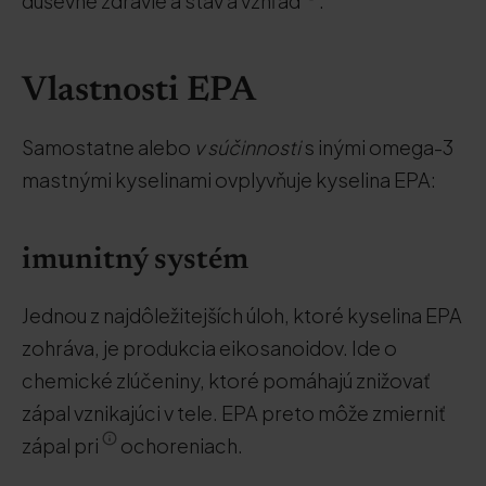
duševné zdravie a stav a vzhľad
.
Vlastnosti EPA
Samostatne alebo
v súčinnosti
s inými omega-3
mastnými kyselinami ovplyvňuje kyselina EPA:
imunitný systém
Jednou z najdôležitejších úloh, ktoré kyselina EPA
zohráva, je produkcia eikosanoidov. Ide o
chemické zlúčeniny, ktoré pomáhajú znižovať
zápal vznikajúci v tele. EPA preto môže zmierniť
zápal pri
ochoreniach.