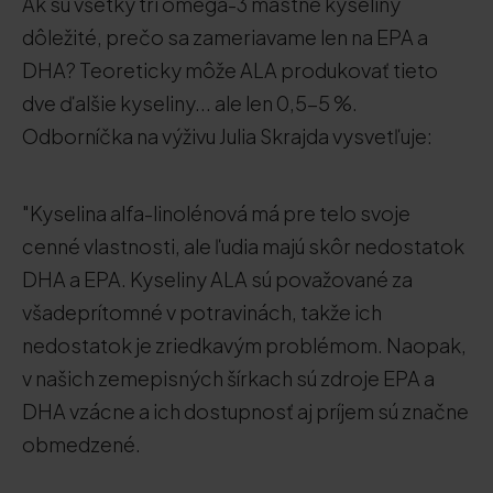
Ak sú všetky tri omega-3 mastné kyseliny
dôležité, prečo sa zameriavame len na EPA a
DHA? Teoreticky môže ALA produkovať tieto
dve ďalšie kyseliny... ale len 0,5-5 %.
Odborníčka na výživu Julia Skrajda vysvetľuje:
"Kyselina alfa-linolénová má pre telo svoje
cenné vlastnosti, ale ľudia majú skôr nedostatok
DHA a EPA. Kyseliny ALA sú považované za
všadeprítomné v potravinách, takže ich
nedostatok je zriedkavým problémom. Naopak,
v našich zemepisných šírkach sú zdroje EPA a
DHA vzácne a ich dostupnosť aj príjem sú značne
obmedzené.