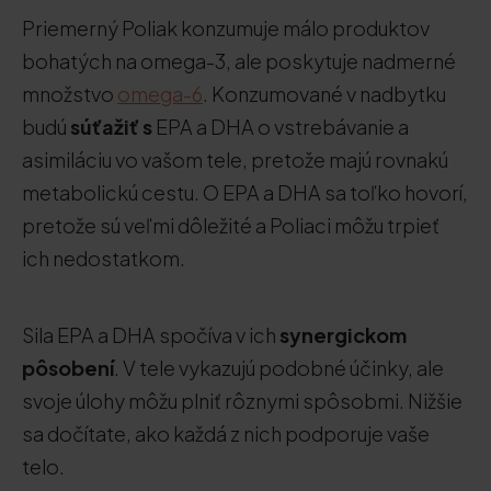
Priemerný Poliak konzumuje málo produktov
bohatých na omega-3, ale poskytuje nadmerné
množstvo
omega-6
. Konzumované v nadbytku
budú
súťažiť s
EPA a DHA o vstrebávanie a
asimiláciu vo vašom tele, pretože majú rovnakú
metabolickú cestu. O EPA a DHA sa toľko hovorí,
pretože sú veľmi dôležité a Poliaci môžu trpieť
ich nedostatkom.
Sila EPA a DHA spočíva v ich
synergickom
pôsobení
. V tele vykazujú podobné účinky, ale
svoje úlohy môžu plniť rôznymi spôsobmi. Nižšie
sa dočítate, ako každá z nich podporuje vaše
telo.