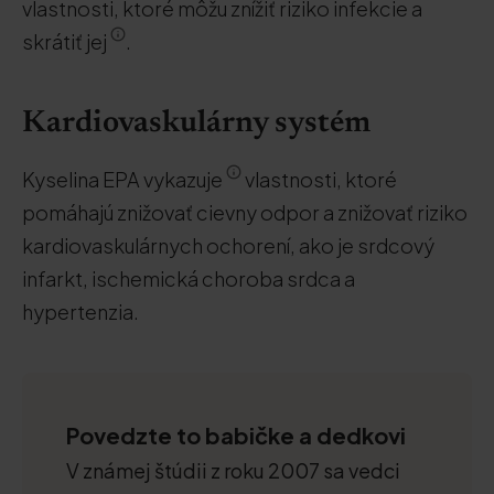
vlastnosti, ktoré môžu znížiť riziko infekcie a
skrátiť jej
.
Kardiovaskulárny systém
Kyselina EPA vykazuje
vlastnosti, ktoré
pomáhajú znižovať cievny odpor a znižovať riziko
kardiovaskulárnych ochorení, ako je srdcový
infarkt, ischemická choroba srdca a
hypertenzia.
Povedzte to babičke a dedkovi
V známej štúdii z roku 2007 sa vedci