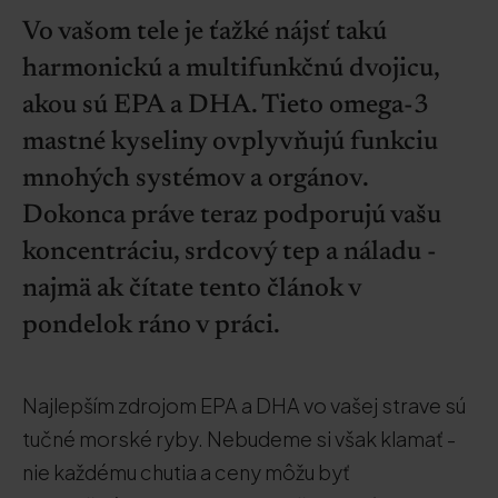
Vo vašom tele je ťažké nájsť takú
harmonickú a multifunkčnú dvojicu,
akou sú EPA a DHA. Tieto omega-3
mastné kyseliny ovplyvňujú funkciu
mnohých systémov a orgánov.
Dokonca práve teraz podporujú vašu
koncentráciu, srdcový tep a náladu -
najmä ak čítate tento článok v
pondelok ráno v práci.
Najlepším zdrojom EPA a DHA vo vašej strave sú
tučné morské ryby. Nebudeme si však klamať -
nie každému chutia a ceny môžu byť