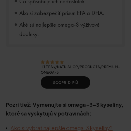
Čo spôsobuje ich nedostatok.
Ako si zabezpečiť prísun EPA a DHA.
Aké sú najlepšie omega-3 výživové
doplnky.
HTTPS://NATU.SHOP/PRODUCTS/PREMIUM-
OMEGA-3
SCOPRI DI PIÙ
Pozri tiež: Vymenujte si omega-3-3 kyseliny,
ktoré sa vyskytujú v potravinách:
Ako si vybrať najlepšie omega-3 kyseliny?