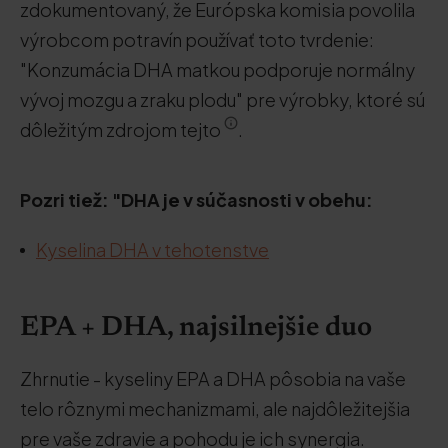
zdokumentovaný, že Európska komisia povolila
výrobcom potravín používať toto tvrdenie:
"Konzumácia DHA matkou podporuje normálny
vývoj mozgu a zraku plodu" pre výrobky, ktoré sú
dôležitým zdrojom tejto
.
Pozri tiež: "DHA je v súčasnosti v obehu:
Kyselina DHA v tehotenstve
EPA + DHA, najsilnejšie duo
Zhrnutie - kyseliny EPA a DHA pôsobia na vaše
telo rôznymi mechanizmami, ale najdôležitejšia
pre vaše zdravie a pohodu je ich synergia.