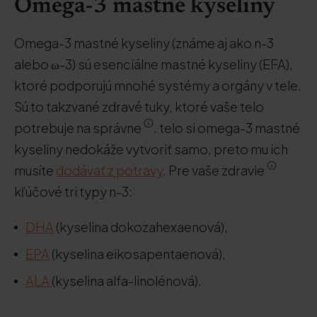
Omega-3 mastné kyseliny
Omega-3 mastné kyseliny (známe aj ako n-3
alebo ω-3) sú esenciálne mastné kyseliny (EFA),
ktoré podporujú mnohé systémy a orgány v tele.
Sú to takzvané zdravé tuky, ktoré vaše telo
potrebuje na správne
. telo si omega-3 mastné
kyseliny nedokáže vytvoriť samo, preto mu ich
musíte
dodávať z potravy
. Pre vaše zdravie
kľúčové tri typy n-3:
DHA
(kyselina dokozahexaenová),
EPA
(kyselina eikosapentaenová),
ALA
(kyselina alfa-linolénová).