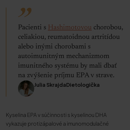
Pacienti s
Hashimotovou
chorobou,
celiakiou, reumatoidnou artritídou
alebo inými chorobami s
autoimunitným mechanizmom
imunitného systému by mali dbať
na zvýšenie príjmu EPA v strave.
Julia SkrajdaDietologička
Kyselina EPA v súčinnosti s kyselinou DHA
vykazuje protizápalové a imunomodulačné