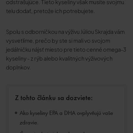
odstrašujúce. Tieto kyseliny však musíte svojmu
telu dodať, pretože ich potrebujete.
Spolu s odborníčkou na výživu Júliou Skrajda vám
vysvetlíme, prečo by ste si mali vo svojom
jedálničku nájsť miesto pre tieto cenné omega-3
kyseliny - z rýb alebo kvalitných výživových
doplnkov.
Z tohto článku sa dozviete:
Ako kyseliny EPA a DHA ovplyvňujú vaše
zdravie.