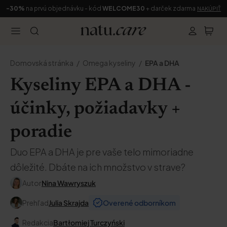
-30%
na prvú objednávku - kód
WELCOME30
+ darček zdarma
NAKÚPIŤ
Domovská stránka
Omega kyseliny
EPA a DHA
Kyseliny EPA a DHA -
účinky, požiadavky +
poradie
Duo EPA a DHA je pre vaše telo mimoriadne
dôležité. Dbáte na ich množstvo v strave?
Autor
Nina Wawryszuk
Prehľad
Julia Skrajda
Overené odborníkom
Redakcia
Bartłomiej Turczyński