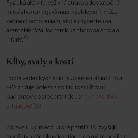
Fyzická aktivita, výživná strava a dostatočné
množstvo omega-3 mastných kyselín môžu
zabrániť ochoreniam, ako sú hypertenzia,
ateroskleróza, ischemická choroba srdca a
infarkt
.
Kĺby, svaly a kosti
Podľa vedeckých štúdií suplementácia DHA a
EPA znižuje bolesť a stuhnutosť kĺbov u
pacientov s osteoartritídou a
reumatoidnou
artritídou (RA)
.
Zdravé tuky, medzi ktoré patrí DHA, zvyšujú
množstvo vápnika v kostiach, čo môže posilniť a