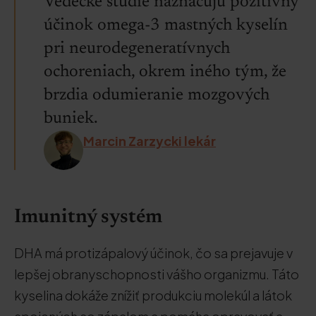
Vedecké štúdie naznačujú pozitívny
účinok omega-3 mastných kyselín
pri neurodegeneratívnych
ochoreniach, okrem iného tým, že
brzdia odumieranie mozgových
buniek.
Marcin Zarzycki lekár
Imunitný systém
DHA má protizápalový účinok, čo sa prejavuje v
lepšej obranyschopnosti vášho organizmu. Táto
kyselina dokáže znížiť produkciu molekúl a látok