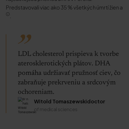
Predstavovali viac ako 35 % všetkých úmrtí žien a
.
LDL cholesterol prispieva k tvorbe
aterosklerotických plátov. DHA
pomáha udržiavať pružnosť ciev, čo
zabraňuje prekrveniu a srdcovým
ochoreniam.
Witold Tomaszewskidoctor
of medical sciences