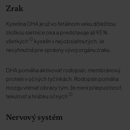
Zrak
Kyselina DHA je už vo fetálnom veku dôležitou
zložkou sietnice oka a predstavuje až 93 %
všetkých
kyselín v nej obsiahnutých. Je
nevyhnutná pre správny vývoj orgánu zraku.
DHA pomáha aktivovať rodopsín, membránový
proteín v očných tyčinkách. Rodopsín pomáha
mozgu vnímať obrazy tým, že mení priepustnosť,
tekutosť a hrúbku očných
.
Nervový systém