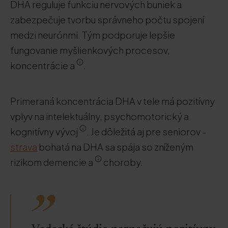
DHA reguluje funkciu nervových buniek a
zabezpečuje tvorbu správneho počtu spojení
medzi neurónmi. Tým podporuje lepšie
fungovanie myšlienkových procesov,
koncentrácie a
.
Primeraná koncentrácia DHA v tele má pozitívny
vplyv na intelektuálny, psychomotorický a
kognitívny vývoj
. Je dôležitá aj pre seniorov -
strava
bohatá na DHA sa spája so zníženým
rizikom demencie a
choroby.