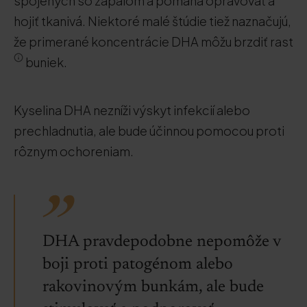
spojených so zápalom a pomáha opravovať a
hojiť tkanivá. Niektoré malé štúdie tiež naznačujú,
že primerané koncentrácie DHA môžu brzdiť rast
buniek.
Kyselina DHA nezníži výskyt infekcií alebo
prechladnutia, ale bude účinnou pomocou proti
rôznym ochoreniam.
DHA pravdepodobne nepomôže v
boji proti patogénom alebo
rakovinovým bunkám, ale bude