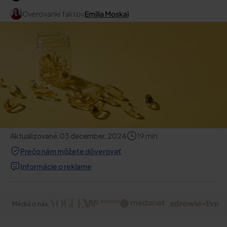
Overovanie faktov
Emilia Moskal
Aktualizované:
03 december, 2024
19
min
Prečo nám môžete dôverovať
Informácie o reklame
Médiá o nás: