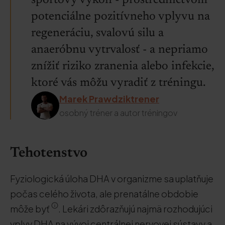
športový výkon - prostredníctvom
potenciálne pozitívneho vplyvu na
regeneráciu, svalovú silu a
anaeróbnu vytrvalosť - a nepriamo
znížiť riziko zranenia alebo infekcie,
ktoré vás môžu vyradiť z tréningu.
Marek Prawdziktrener
osobný tréner a autor tréningov
Tehotenstvo
Fyziologická úloha DHA v organizme sa uplatňuje
počas celého života, ale prenatálne obdobie
môže byť
. Lekári zdôrazňujú najmä rozhodujúci
vplyv DHA na vývoj centrálnej nervovej sústavy a