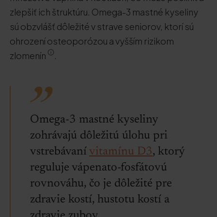
zlepšiť ich štruktúru. Omega-3 mastné kyseliny
sú obzvlášť dôležité v strave seniorov, ktorí sú
ohrození osteoporózou a vyšším rizikom
zlomenín
.
Omega-3 mastné kyseliny
zohrávajú dôležitú úlohu pri
vstrebávaní
vitamínu D3
, ktorý
reguluje vápenato-fosfátovú
rovnováhu, čo je dôležité pre
zdravie kostí, hustotu kostí a
zdravie zubov.