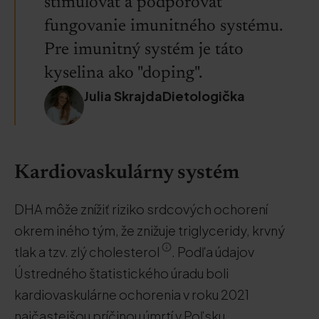
stimulovať a podporovať
fungovanie imunitného systému.
Pre imunitný systém je táto
kyselina ako "doping".
Julia SkrajdaDietologička
Kardiovaskulárny systém
DHA môže znížiť riziko srdcových ochorení
okrem iného tým, že znižuje triglyceridy, krvný
tlak a tzv. zlý cholesterol
. Podľa údajov
Ústredného štatistického úradu boli
kardiovaskulárne ochorenia v roku 2021
najčastejšou príčinou úmrtí v Poľsku.