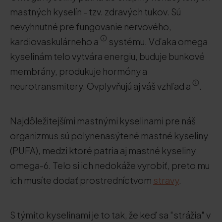
mastných kyselín - tzv. zdravých tukov. Sú
nevyhnutné pre fungovanie nervového,
kardiovaskulárneho a
systému. Vďaka omega
kyselinám telo vytvára energiu, buduje bunkové
membrány, produkuje hormóny a
neurotransmitery. Ovplyvňujú aj váš vzhľad a
.
Najdôležitejšími mastnými kyselinami pre náš
organizmus sú polynenasýtené mastné kyseliny
(PUFA), medzi ktoré patria aj mastné kyseliny
omega-6. Telo si ich nedokáže vyrobiť, preto mu
ich musíte dodať prostredníctvom
stravy
.
S týmito kyselinami je to tak, že keď sa "strážia" v