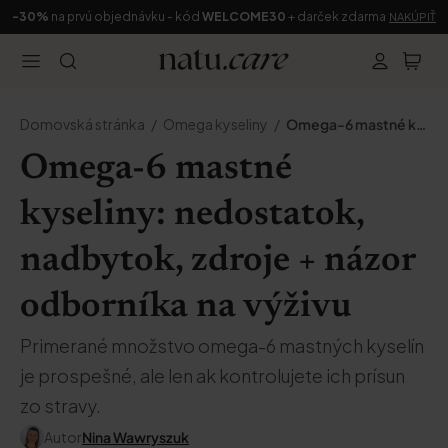
-30%
na prvú objednávku - kód
WELCOME30
+ darček zdarma
NAKÚPIŤ
Domovská stránka
Omega kyseliny
Omega-6 mastné kyseliny
Omega-6 mastné
kyseliny: nedostatok,
nadbytok, zdroje + názor
odborníka na výživu
Primerané množstvo omega-6 mastných kyselín
je prospešné, ale len ak kontrolujete ich prísun
zo stravy.
Autor
Nina Wawryszuk