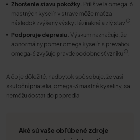
Zhoršenie stavu pokožky.
Príliš veľa omega-6
mastných kyselín v strave môže mať za
následok zvýšený výskyt lézií akné a zlý stav
.
Podporuje depresiu.
Výskum naznačuje, že
abnormálny pomer omega kyselín s prevahou
omega-6 zvyšuje pravdepodobnosť vzniku
.
A čo je dôležité, nadbytok spôsobuje, že vaši
skutoční priatelia, omega-3 mastné kyseliny, sa
nemôžu dostať do popredia.
Aké sú vaše obľúbené zdroje