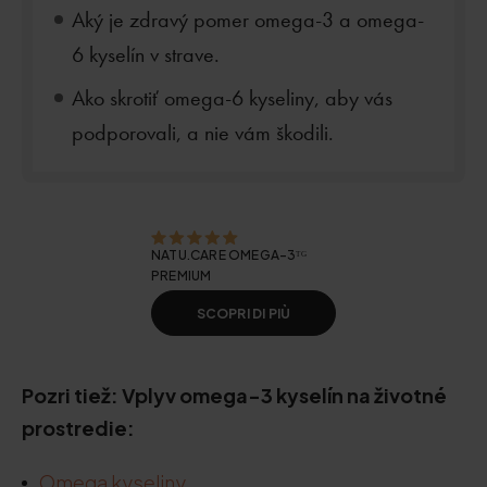
Aký je zdravý pomer omega-3 a omega-
6 kyselín v strave.
Ako skrotiť omega-6 kyseliny, aby vás
podporovali, a nie vám škodili.
NATU.CARE OMEGA-3ᵀᴳ
PREMIUM
SCOPRI DI PIÙ
Pozri tiež: Vplyv omega-3 kyselín na životné
prostredie:
Omega kyseliny