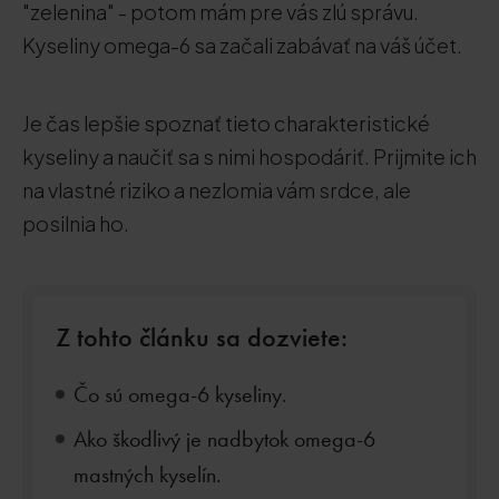
"zelenina" - potom mám pre vás zlú správu.
Kyseliny omega-6 sa začali zabávať na váš účet.
Je čas lepšie spoznať tieto charakteristické
kyseliny a naučiť sa s nimi hospodáriť. Prijmite ich
na vlastné riziko a nezlomia vám srdce, ale
posilnia ho.
Z tohto článku sa dozviete:
Čo sú omega-6 kyseliny.
Ako škodlivý je nadbytok omega-6
mastných kyselín.