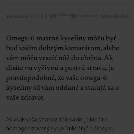
Médiá o nás:
Omega-6 mastné kyseliny môžu byť
buď vaším dobrým kamarátom, alebo
vám môžu vraziť nôž do chrbta. Ak
dbáte na výživnú a pestrú stravu, je
pravdepodobné, že vaše omega-6
kyseliny sú vám oddané a starajú sa o
vaše zdravie.
Ak však vaša strava zďaleka nie je ideálna -
homogenizovaný syr je "mliečny" a čipsy sú