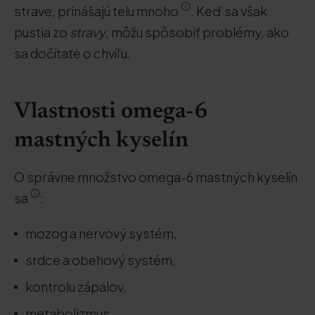
strave, prinášajú telu mnoho
. Keď sa však
pustia zo
stravy
, môžu spôsobiť problémy, ako
sa dočítate o chvíľu.
Vlastnosti omega-6
mastných kyselín
O správne množstvo omega-6 mastných kyselín
sa
:
mozog a nervový systém,
srdce a obehový systém,
kontrolu zápalov,
metabolizmus,