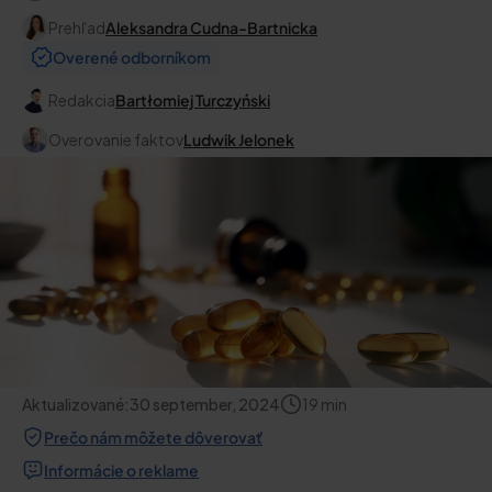
Prehľad
Aleksandra Cudna-Bartnicka
Overené odborníkom
Redakcia
Bartłomiej Turczyński
Overovanie faktov
Ludwik Jelonek
Aktualizované:
30 september, 2024
19
min
Prečo nám môžete dôverovať
Informácie o reklame