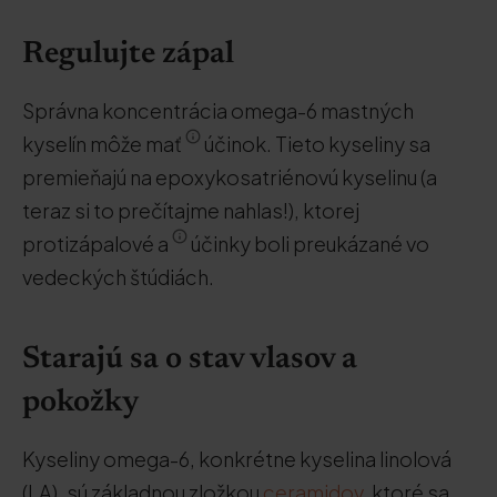
Regulujte zápal
Správna koncentrácia omega-6 mastných
kyselín môže mať
účinok. Tieto kyseliny sa
premieňajú na epoxykosatriénovú kyselinu (a
teraz si to prečítajme nahlas!), ktorej
protizápalové a
účinky boli preukázané vo
vedeckých štúdiách.
Starajú sa o stav vlasov a
pokožky
Kyseliny omega-6, konkrétne kyselina linolová
(LA), sú základnou zložkou
ceramidov
, ktoré sa