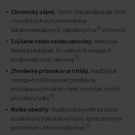
Chronický zápal.
Tento stav podporuje vznik
chronických ochorení vrátane
kardiovaskulárnych, zápalových a
ochorení.
Zvýšené riziko vzniku rakoviny.
Vedecké
štúdie preukázali, že nadbytok omega-6
podporuje vznik rakoviny
.
Zhoršenie príznakov artritídy.
Nadbytok
omega-6 môže vyvolať produkciu
prozápalových látok v tele, čo môže zhoršiť
príznaky u ľudí s
.
Riziko obezity.
Nadbytok kyselín sa často
dodáva s vysokokalorickými, spracovanými
potravinami, ktoré podporujú
.