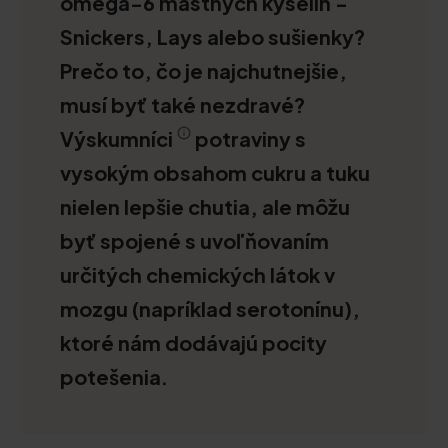
omega-6 mastných kyselín -
Snickers, Lays alebo sušienky?
Prečo to, čo je najchutnejšie,
musí byť také nezdravé?
Výskumníci
potraviny s
vysokým obsahom cukru a tuku
nielen lepšie chutia, ale môžu
byť spojené s uvoľňovaním
určitých chemických látok v
mozgu (napríklad serotonínu),
ktoré nám dodávajú pocity
potešenia.