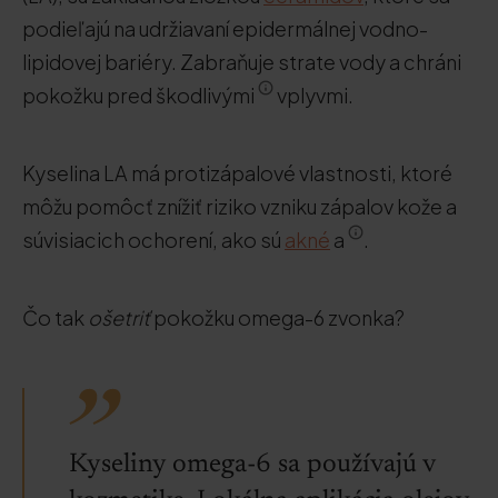
podieľajú na udržiavaní epidermálnej vodno-
lipidovej bariéry. Zabraňuje strate vody a chráni
pokožku pred škodlivými
vplyvmi.
Kyselina LA má protizápalové vlastnosti, ktoré
môžu pomôcť znížiť riziko vzniku zápalov kože a
súvisiacich ochorení, ako sú
akné
a
.
Čo tak
ošetriť
pokožku omega-6 zvonka?
Kyseliny omega-6 sa používajú v