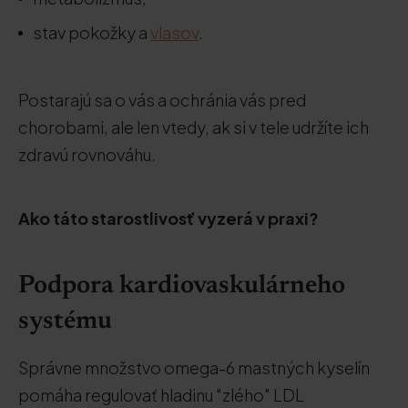
stav pokožky a
vlasov
.
Postarajú sa o vás a ochránia vás pred
chorobami, ale len vtedy, ak si v tele udržíte ich
zdravú rovnováhu.
Ako táto starostlivosť vyzerá v praxi?
Podpora kardiovaskulárneho
systému
Správne množstvo omega-6 mastných kyselín
pomáha regulovať hladinu "zlého" LDL