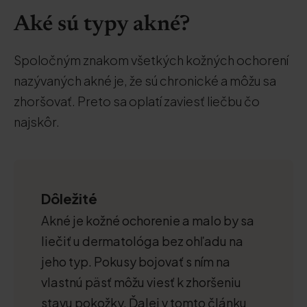
Aké sú typy akné?
Spoločným znakom všetkých kožných ochorení
nazývaných akné je, že sú chronické a môžu sa
zhoršovať. Preto sa oplatí zaviesť liečbu čo
najskôr.
Dôležité
Akné je kožné ochorenie a malo by sa
liečiť u dermatológa bez ohľadu na
jeho typ. Pokusy bojovať s ním na
vlastnú päsť môžu viesť k zhoršeniu
stavu pokožky. Ďalej v tomto článku