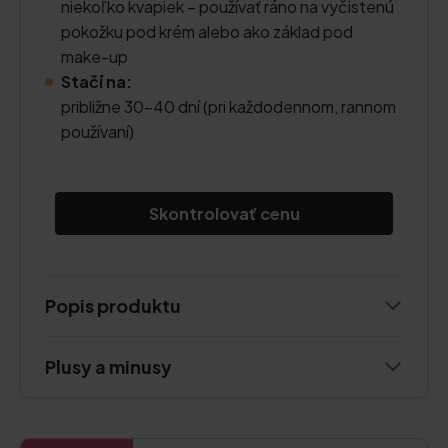
niekoľko kvapiek – používať ráno na vyčistenú
pokožku pod krém alebo ako základ pod
make-up
Stačí na:
približne 30–40 dní (pri každodennom, rannom
používaní)
Skontrolovať cenu
Popis produktu
Plusy a minusy