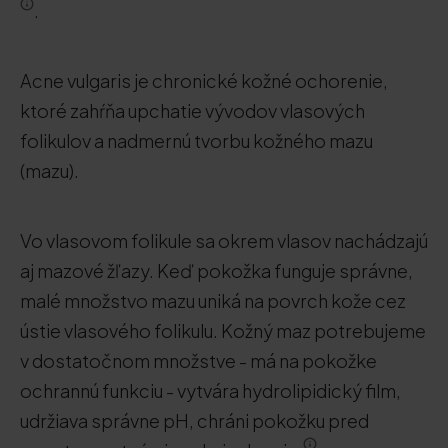
.
Acne vulgaris je chronické kožné ochorenie,
ktoré zahŕňa upchatie vývodov vlasových
folikulov a nadmernú tvorbu kožného mazu
(mazu).
Vo vlasovom folikule sa okrem vlasov nachádzajú
aj mazové žľazy. Keď pokožka funguje správne,
malé množstvo mazu uniká na povrch kože cez
ústie vlasového folikulu. Kožný maz potrebujeme
v dostatočnom množstve - má na pokožke
ochrannú funkciu - vytvára hydrolipidický film,
udržiava správne pH, chráni pokožku pred