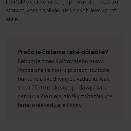
Len takto očistená tvár je pripravená na ďalšiu
starostlivosť a aplikáciu lokálnych liekov proti
akné.
Prečo je čistenie také dôležité?
Sebum je zmes lipidov alebo tukov.
Počas dňa na ňom ulpí prach, roztoče,
baktérie a škodliviny zo vzduchu. A ak
si nanášate make-up, pridávajú sa k
nemu ďalšie oleje, zložky zvýrazňujúce
farbu a niekedy aj silikóny.