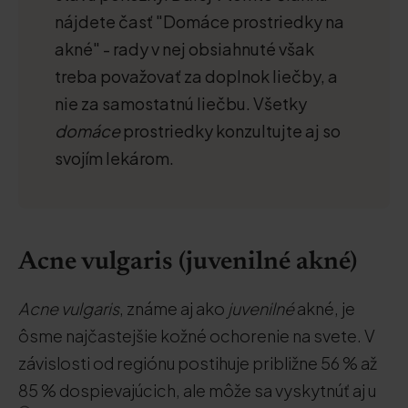
nájdete časť "Domáce prostriedky na
akné" - rady v nej obsiahnuté však
treba považovať za doplnok liečby, a
nie za samostatnú liečbu. Všetky
domáce
prostriedky konzultujte aj so
svojím lekárom.
Acne vulgaris (juvenilné akné)
Acne vulgaris
, známe aj ako
juvenilné
akné, je
ôsme najčastejšie kožné ochorenie na svete. V
závislosti od regiónu postihuje približne 56 % až
85 % dospievajúcich, ale môže sa vyskytnúť aj u