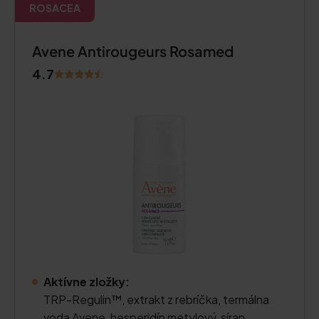
ROSACEA
Avene Antirougeurs Rosamed
4.7
Aktívne zložky:
TRP-Regulin™, extrakt z rebríčka, termálna
voda Avene, hesperidín metylový, síran