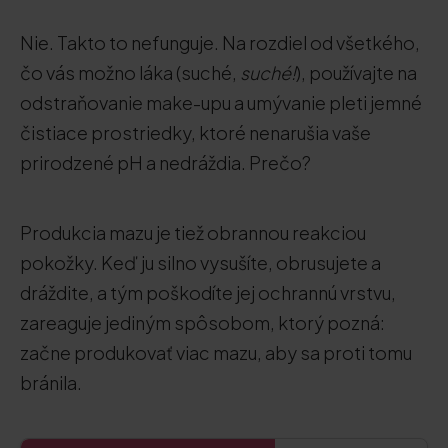
Nie. Takto to nefunguje. Na rozdiel od všetkého,
čo vás možno láka (suché,
suché!
), používajte na
odstraňovanie make-upu a umývanie pleti jemné
čistiace prostriedky, ktoré nenarušia vaše
prirodzené pH a nedráždia. Prečo?
Produkcia mazu je tiež obrannou reakciou
pokožky. Keď ju silno vysušíte, obrusujete a
dráždite, a tým poškodíte jej ochrannú vrstvu,
zareaguje jediným spôsobom, ktorý pozná:
začne produkovať viac mazu, aby sa proti tomu
bránila.