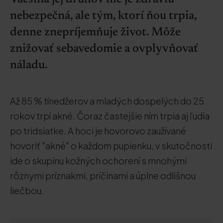
nebezpečná, ale tým, ktorí ňou trpia,
denne znepríjemňuje život. Môže
znižovať sebavedomie a ovplyvňovať
náladu.
Až 85 % tínedžerov a mladých dospelých do 25
rokov trpí akné. Čoraz častejšie ním trpia aj ľudia
po tridsiatke. A hoci je hovorovo zaužívané
hovoriť "akné" o každom pupienku, v skutočnosti
ide o skupinu kožných ochorení s mnohými
rôznymi príznakmi, príčinami a úplne odlišnou
liečbou.