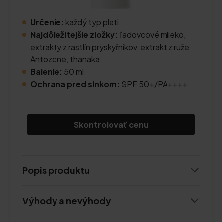
Určenie:
každý typ pleti
Najdôležitejšie zložky:
ľadovcové mlieko,
extrakty z rastlín pryskyřníkov, extrakt z ruže
Antozone, thanaka
Balenie:
50 ml
Ochrana pred slnkom:
SPF 50+/PA++++
Skontrolovať cenu
Popis produktu
Výhody a nevýhody