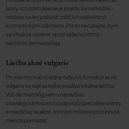
jazvy. Ich odstránenie je prakticky nemožné -
môžete sa len pokúsiť znížiť ich viditeľnosť
kozmetickými zákrokmi. Preto nečakajte, kým
sa situácia vymkne spod vašej kontroly -
navštívte dermatológa.
Liečba akné vulgaris
Pri miernych až stredne ťažkých formách acne
vulgaris sa najčastejšie používa lokálna liečba.
Váš dermatológ vám s najväčšou
pravdepodobnosťou odporučí špeciálne krémy
a mastičky na akné, ktorými môžete postihnuté
miesta premazať.