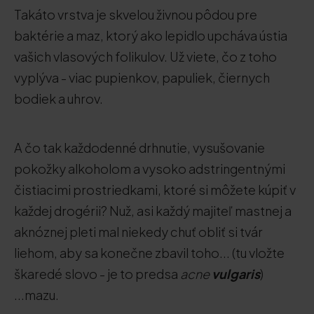
Takáto vrstva je skvelou živnou pôdou pre
baktérie a maz, ktorý ako lepidlo upcháva ústia
vašich vlasových folikulov. Už viete, čo z toho
vyplýva - viac pupienkov, papuliek, čiernych
bodiek a uhrov.
A čo tak každodenné drhnutie, vysušovanie
pokožky alkoholom a vysoko adstringentnými
čistiacimi prostriedkami, ktoré si môžete kúpiť v
každej drogérii? Nuž, asi každý majiteľ mastnej a
aknóznej pleti mal niekedy chuť obliť si tvár
liehom, aby sa konečne zbavil toho... (tu vložte
škaredé slovo - je to predsa
acne
vulgaris
)
...mazu.