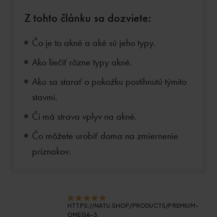
Z tohto článku sa dozviete:
Čo je to akné a aké sú jeho typy.
Ako liečiť rôzne typy akné.
Ako sa starať o pokožku postihnutú týmito
stavmi.
Či má strava vplyv na akné.
Čo môžete urobiť doma na zmiernenie
príznakov.
HTTPS://NATU.SHOP/PRODUCTS/PREMIUM-
OMEGA-3