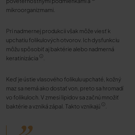
poveternostnými podmienkami a
mikroorganizmami.
Pri nadmernej produkcii však môže viesť k
upchatiu folikulových otvorov. Ich dysfunkciu
môžu spôsobiť aj baktérie alebo nadmerná
keratinizácia
.
Keď je ústie vlasového folikulu upchaté, kožný
maz sa nemá ako dostať von, preto sa hromadí
vo folikuloch. V zmesi lipidov sa začnú množiť
baktérie a vzniká zápal. Takto vznikajú
.