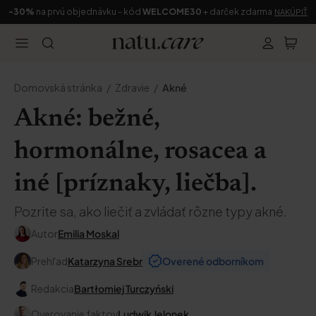
-30%
na prvú objednávku - kód
WELCOME30
+ darček zdarma
NAKÚPIŤ
Domovská stránka
Zdravie
Akné
Akné: bežné,
hormonálne, rosacea a
iné [príznaky, liečba].
Pozrite sa, ako liečiť a zvládať rôzne typy akné.
Autor
Emilia Moskal
Prehľad
Katarzyna Srebr
Overené odborníkom
Redakcia
Bartłomiej Turczyński
Overovanie faktov
Ludwik Jelonek