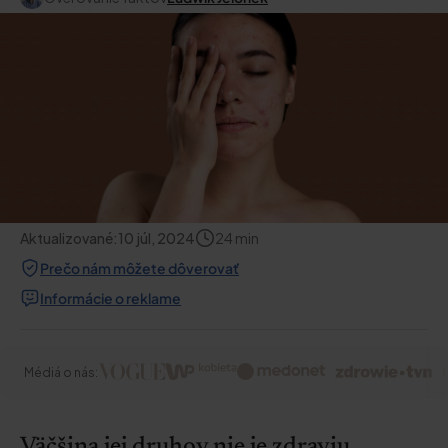
Aktualizované:
10 júl, 2024
24
min
Prečo nám môžete dôverovať
Informácie o reklame
Médiá o nás:
Väčšina jej druhov nie je zdraviu