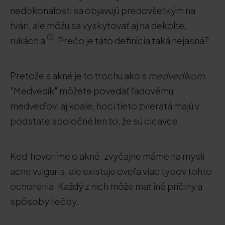
nedokonalosti sa objavujú predovšetkým na
tvári, ale môžu sa vyskytovať aj na dekolte,
rukách a
. Prečo je táto definícia taká nejasná?
Pretože s akné je to trochu ako s
medvedíkom
.
"Medvedík" môžete povedať ľadovému
medveďovi aj koale, hoci tieto zvieratá majú v
podstate spoločné len to, že sú cicavce.
Keď hovoríme o akné, zvyčajne máme na mysli
acne vulgaris, ale existuje oveľa viac typov tohto
ochorenia. Každý z nich môže mať iné príčiny a
spôsoby liečby.