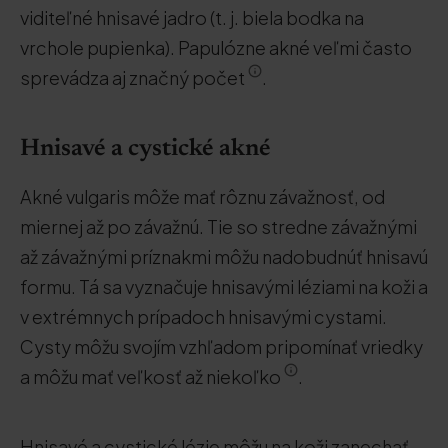
viditeľné hnisavé jadro (t. j. biela bodka na
vrchole pupienka). Papulózne akné veľmi často
sprevádza aj značný počet
.
Hnisavé a cystické akné
Akné vulgaris môže mať rôznu závažnosť, od
miernej až po závažnú. Tie so stredne závažnými
až závažnými príznakmi môžu nadobudnúť hnisavú
formu. Tá sa vyznačuje hnisavými léziami na koži a
v extrémnych prípadoch hnisavými cystami.
Cysty môžu svojím vzhľadom pripomínať vriedky
a môžu mať veľkosť až niekoľko
.
Hnisavé a cystické lézie môžu na koži zanechať