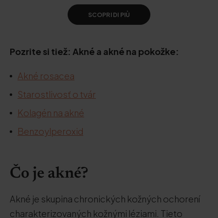
SCOPRI DI PIÙ
Pozrite si tiež: Akné a akné na pokožke:
Akné rosacea
Starostlivosť o tvár
Kolagén na akné
Benzoylperoxid
Čo je akné?
Akné je skupina chronických kožných ochorení
charakterizovaných kožnými léziami. Tieto