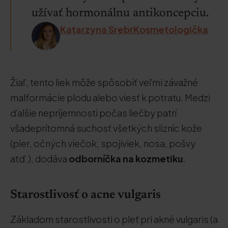
užívať hormonálnu antikoncepciu.
Katarzyna SrebrKosmetologička
Žiaľ, tento liek môže spôsobiť veľmi závažné
malformácie plodu alebo viesť k potratu. Medzi
ďalšie nepríjemnosti počas liečby patrí
všadeprítomná suchosť všetkých slizníc kože
(pier, očných viečok, spojiviek, nosa, pošvy
atď.), dodáva
odborníčka na
kozmetiku
.
Starostlivosť o acne vulgaris
Základom starostlivosti o pleť pri akné vulgaris (a