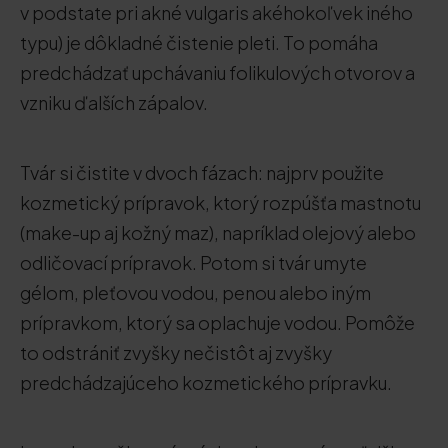
v podstate pri akné vulgaris akéhokoľvek iného
typu) je dôkladné čistenie pleti. To pomáha
predchádzať upchávaniu folikulových otvorov a
vzniku ďalších zápalov.
Tvár si čistite v dvoch fázach: najprv použite
kozmetický prípravok, ktorý rozpúšťa mastnotu
(make-up aj kožný maz), napríklad olejový alebo
odličovací prípravok. Potom si tvár umyte
gélom, pleťovou vodou, penou alebo iným
prípravkom, ktorý sa oplachuje vodou. Pomôže
to odstrániť zvyšky nečistôt aj zvyšky
predchádzajúceho kozmetického prípravku.