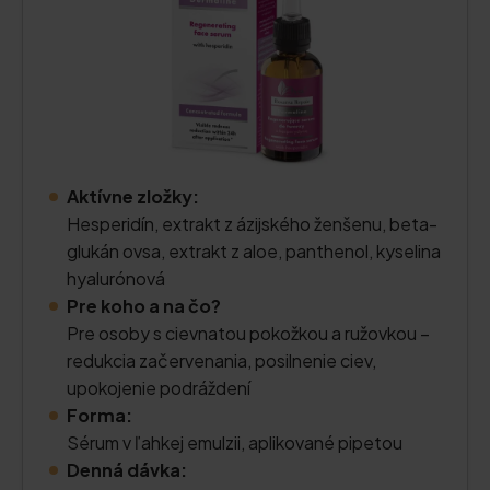
Aktívne zložky:
Hesperidín, extrakt z ázijského ženšenu, beta-
glukán ovsa, extrakt z aloe, panthenol, kyselina
hyalurónová
Pre koho a na čo?
Pre osoby s cievnatou pokožkou a ružovkou –
redukcia začervenania, posilnenie ciev,
upokojenie podráždení
Forma:
Sérum v ľahkej emulzii, aplikované pipetou
Denná dávka: