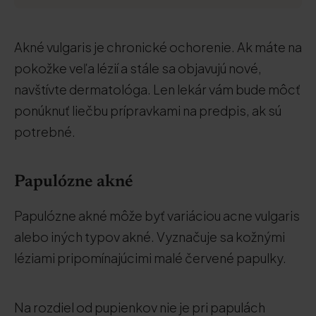
Akné vulgaris je chronické ochorenie. Ak máte na
pokožke veľa lézií a stále sa objavujú nové,
navštívte dermatológa. Len lekár vám bude môcť
ponúknuť liečbu prípravkami na predpis, ak sú
potrebné.
Papulózne akné
Papulózne akné môže byť variáciou acne vulgaris
alebo iných typov akné. Vyznačuje sa kožnými
léziami pripomínajúcimi malé červené papulky.
Na rozdiel od pupienkov nie je pri papulách