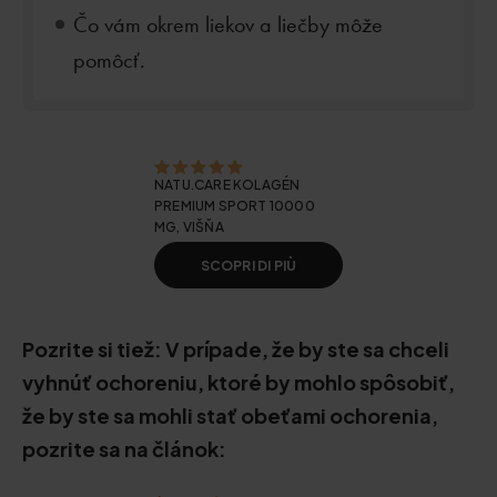
Čo vám okrem liekov a liečby môže
pomôcť.
NATU.CARE KOLAGÉN
PREMIUM SPORT 10000
MG, VIŠŇA
SCOPRI DI PIÙ
Pozrite si tiež: V prípade, že by ste sa chceli
vyhnúť ochoreniu, ktoré by mohlo spôsobiť,
že by ste sa mohli stať obeťami ochorenia,
pozrite sa na článok: