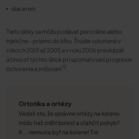
diacereín.
Tieto látky sa môžu podávať perorálne alebo
injekčne - priamo do kĺbu. Štúdie vykonané v
rokoch 2001 až 2005 a v roku 2006 preukázali
účinnosť týchto látok pri spomaľovaní progresie
ochorenia a znižovaní
.
Ortotika a ortézy
Vedeli ste, že správne ortézy na koleno
môžu tiež znížiť bolesť a uľahčiť pohyb?
A ... nemusia byť na kolene! Tie