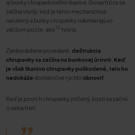
aj bunky chrupavkového tkaniva. Gonartróza sa
začína vtedy, keď je tento mechanizmus
narušený a bunky chrupavky odumierajú vo
väčšom počte, ako
tvoria.
Zjednodušene povedané,
deštrukcia
chrupavky sa začína na bunkovej úrovni. Keď
je však tkanivo chrupavky poškodené, telo ho
nedokáže
dostatočne rýchlo
obnoviť
.
Keď je povrch chrupavky zničený, kosti sa začnú
o seba trieť.