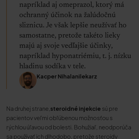
napríklad aj omeprazol, ktorý má
ochranný účinok na žalúdočnú
sliznicu. Je však lepšie neužívať ho
samostatne, pretože takéto lieky
majú aj svoje vedľajšie účinky,
napríklad hyponatriémiu, t. j. nízku
hladinu sodíka v tele.
Kacper Nihalanilekarz
Na druhej strane,
steroidné injekcie
sú pre
pacientov veľmi obľúbenou možnosťou s
rýchlou úľavou od bolesti. Bohužiaľ, neodporúča
sa používať ich dlhodobo, pretože steroidy