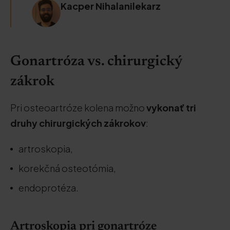
Kacper Nihalanilekarz
Gonartróza vs. chirurgický
zákrok
Pri osteoartróze kolena možno
vykonať tri
druhy chirurgických zákrokov
:
artroskopia,
korekčná osteotómia,
endoprotéza.
Artroskopia pri gonartróze