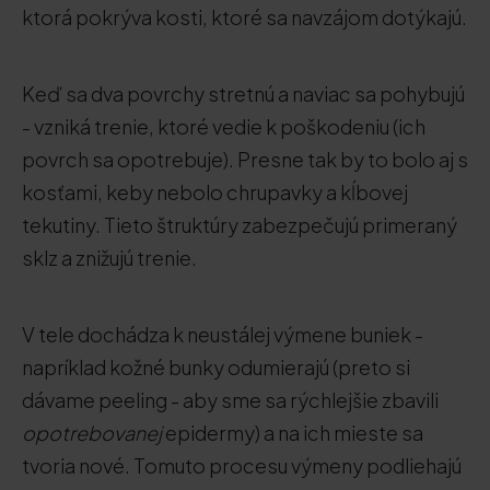
ktorá pokrýva kosti, ktoré sa navzájom dotýkajú.
Keď sa dva povrchy stretnú a naviac sa pohybujú
- vzniká trenie, ktoré vedie k poškodeniu (ich
povrch sa opotrebuje). Presne tak by to bolo aj s
kosťami, keby nebolo chrupavky a kĺbovej
tekutiny. Tieto štruktúry zabezpečujú primeraný
sklz a znižujú trenie.
V tele dochádza k neustálej výmene buniek -
napríklad kožné bunky odumierajú (preto si
dávame peeling - aby sme sa rýchlejšie zbavili
opotrebovanej
epidermy) a na ich mieste sa
tvoria nové. Tomuto procesu výmeny podliehajú