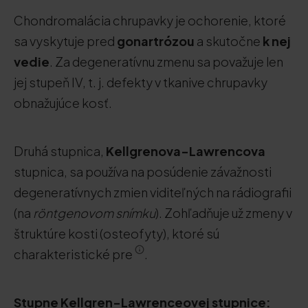
Chondromalácia chrupavky je ochorenie, ktoré
sa vyskytuje pred
gonartrózou
a skutočne
k nej
vedie
. Za degeneratívnu zmenu sa považuje len
jej stupeň IV, t. j. defekty v tkanive chrupavky
obnažujúce kosť.
Druhá stupnica,
Kellgrenova-Lawrencova
stupnica, sa používa na posúdenie závažnosti
degeneratívnych zmien viditeľných na rádiografii
(na
röntgenovom snímku
). Zohľadňuje už zmeny v
štruktúre kosti (osteofyty), ktoré sú
charakteristické pre
.
Stupne Kellgren-Lawrenceovej stupnice: