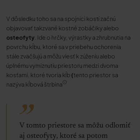
V dôsledku toho sa na spojnici kostí začnú
objavovať takzvané kostné zobáčiky alebo
osteofyty
. Ide o hrčky, výrastky a zhrubnutia na
povrchu kĺbu, ktoré sa v priebehu ochorenia
stále zväčšujú a môžu viesť k zúženiu alebo
úplnému vymiznutiu priestoru medzi dvoma
kosťami, ktoré tvoria kĺb
(
tento priestor sa
nazýva kĺbová štrbina
V tomto priestore sa môžu odlomiť
aj osteofyty, ktoré sa potom