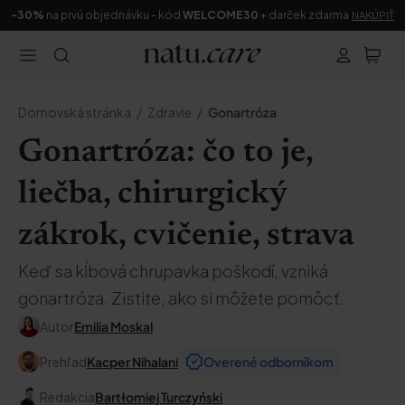
-30%
na prvú objednávku - kód
WELCOME30
+ darček zdarma
NAKÚPIŤ
Domovská stránka
Zdravie
Gonartróza
Gonartróza: čo to je,
liečba, chirurgický
zákrok, cvičenie, strava
Keď sa kĺbová chrupavka poškodí, vzniká
gonartróza. Zistite, ako si môžete pomôcť.
Autor
Emilia Moskal
Prehľad
Kacper Nihalani
Overené odborníkom
Redakcia
Bartłomiej Turczyński