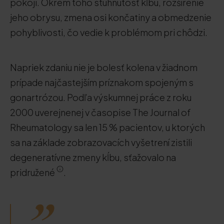
pokoji. Okrem toho stuhnutosť kĺbu, rozšírenie
jeho obrysu, zmena osi končatiny a obmedzenie
pohyblivosti, čo vedie k problémom pri chôdzi.
Napriek zdaniu nie je bolesť kolena v žiadnom
prípade najčastejším príznakom spojeným s
gonartrózou. Podľa výskumnej práce z roku
2000 uverejnenej v časopise The Journal of
Rheumatology sa len 15 % pacientov, u ktorých
sa na základe zobrazovacích vyšetrení zistili
degeneratívne zmeny kĺbu, sťažovalo na
pridružené
.