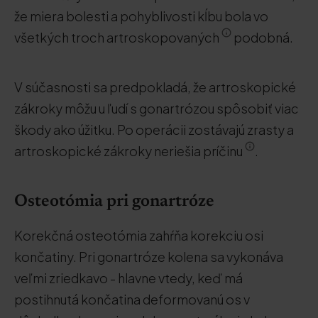
že miera bolesti a pohyblivosti kĺbu bola vo
všetkých troch artroskopovaných
podobná.
V súčasnosti sa predpokladá, že artroskopické
zákroky môžu u ľudí s gonartrózou spôsobiť viac
škody ako úžitku. Po operácii zostávajú zrasty a
artroskopické zákroky neriešia príčinu
.
Osteotómia pri gonartróze
Korekčná osteotómia zahŕňa korekciu osi
končatiny. Pri gonartróze kolena sa vykonáva
veľmi zriedkavo - hlavne vtedy, keď má
postihnutá končatina deformovanú os v