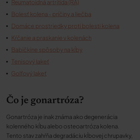
Reumatoidná artritída (RA)
Bolesť kolena - príčiny a liečba
Domáce prostriedky proti bolesti kolena
Kŕčanie a praskanie v kolenách
Babičkine spôsoby na kĺby
Tenisový lakeť
Golfový lakeť
Čo je gonartróza?
Gonartróza je inak známa ako degenerácia
kolenného kĺbu alebo osteoartróza kolena.
Tento stav zahŕňa degradáciu kĺbovej chrupavky,