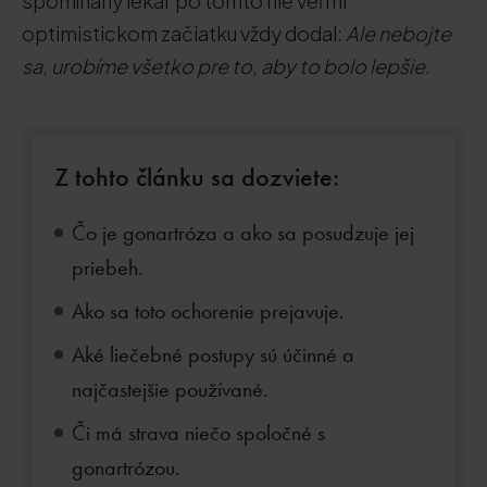
spomínaný lekár po tomto nie veľmi
optimistickom začiatku vždy dodal:
Ale nebojte
sa, urobíme všetko pre to, aby to bolo lepšie
.
Z tohto článku sa dozviete:
Čo je gonartróza a ako sa posudzuje jej
priebeh.
Ako sa toto ochorenie prejavuje.
Aké liečebné postupy sú účinné a
najčastejšie používané.
Či má strava niečo spoločné s
gonartrózou.