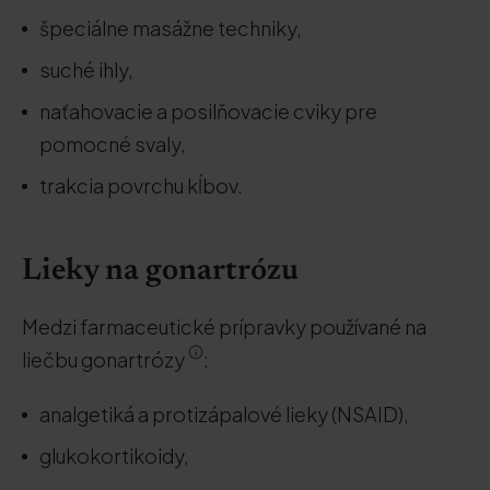
špeciálne masážne techniky,
suché ihly,
naťahovacie a posilňovacie cviky pre
pomocné svaly,
trakcia povrchu kĺbov.
Lieky na gonartrózu
Medzi farmaceutické prípravky používané na
liečbu gonartrózy
:
analgetiká a protizápalové lieky (NSAID),
glukokortikoidy,