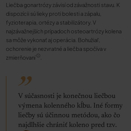
Liečba gonartrózy závisí od závažnosti stavu. K
dispozícii sú lieky proti bolesti a zápalu,
fyzioterapia, ortézy a stabilizátory. V
najzávažnejších prípadoch osteoartrózy kolena
sa môže vykonať aj operácia. Bohužiaľ,
ochorenie je nezvratné a liečba spočíva v
zmierňovaní
.
V súčasnosti je konečnou liečbou
výmena kolenného kĺbu. Iné formy
liečby sú účinnou metódou, ako čo
najdlhšie chrániť koleno pred tzv.