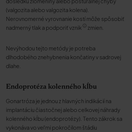
dôsledku zlomeniny alebo posturálnej chyby
(valgozita alebo valgozita kolena).
Nerovnomerné vyrovnanie kostí môže spôsobiť
nadmerný tlak a podporiť vznik
zmien.
Nevýhodou tejto metódy je potreba
dlhodobého znehybnenia končatiny v sadrovej
dlahe.
Endoprotéza kolenného kĺbu
Gonartróza je jednou z hlavných indikácií na
implantáciu čiastočnej alebo celkovej náhrady
kolenného kĺbu (endoprotézy). Tento zákrok sa
vykonáva vo veľmi pokročilom štádiu