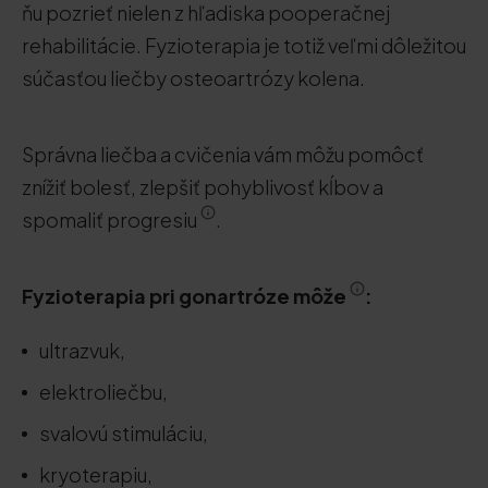
ňu pozrieť nielen z hľadiska pooperačnej
rehabilitácie. Fyzioterapia je totiž veľmi dôležitou
súčasťou liečby osteoartrózy kolena.
Správna liečba a cvičenia vám môžu pomôcť
znížiť bolesť, zlepšiť pohyblivosť kĺbov a
spomaliť progresiu
.
Fyzioterapia pri gonartróze môže
:
ultrazvuk,
elektroliečbu,
svalovú stimuláciu,
kryoterapiu,