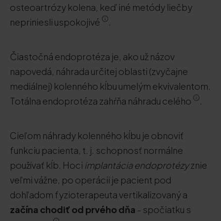
osteoartrózy kolena, keď iné metódy liečby
nepriniesli uspokojivé
.
Čiastočná endoprotéza je, ako už názov
napovedá, náhrada určitej oblasti (zvyčajne
mediálnej) kolenného kĺbu umelým ekvivalentom.
Totálna endoprotéza zahŕňa náhradu celého
.
Cieľom náhrady kolenného kĺbu je obnoviť
funkciu pacienta, t. j. schopnosť normálne
používať kĺb. Hoci
implantácia endoprotézy
znie
veľmi vážne, po operácii je pacient pod
dohľadom fyzioterapeuta vertikalizovaný a
začína chodiť od prvého dňa
- spočiatku s