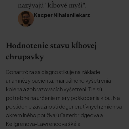
nazývajú "kĺbové myši".
Kacper Nihalanilekarz
Hodnotenie stavu kĺbovej
chrupavky
Gonartróza sa diagnostikuje na základe
anamnézy pacienta, manuálneho vyšetrenia
kolena a zobrazovacích vyšetrení. Tie sú
potrebné na určenie miery poškodenia kĺbu. Na
posúdenie závažnosti degeneratívnych zmien sa
okrem iného používajú Outerbridgeova a
Kellgrenova-Lawrencova škála.