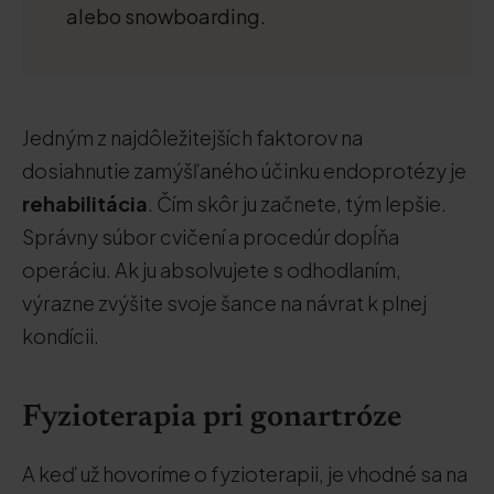
alebo snowboarding.
Jedným z najdôležitejších faktorov na
dosiahnutie zamýšľaného účinku endoprotézy je
rehabilitácia
. Čím skôr ju začnete, tým lepšie.
Správny súbor cvičení a procedúr dopĺňa
operáciu. Ak ju absolvujete s odhodlaním,
výrazne zvýšite svoje šance na návrat k plnej
kondícii.
Fyzioterapia pri gonartróze
A keď už hovoríme o fyzioterapii, je vhodné sa na