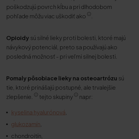
poškodzujú povrch kĺbu a pri dlhodobom
pohľade môžu viac uškodiť ako
.
Opioidy
sú silné lieky proti bolesti, ktoré majú
návykový potenciál, preto sa používajú ako
posledná možnosť - pri veľmi silnej bolesti.
Pomaly pôsobiace lieky na osteoartrózu
sú
tie, ktoré prinášajú postupné, ale trvalejšie
zlepšenie.
tejto skupiny
napr:
kyselina hyalurónová
,
glukozamín
,
chondroitín,