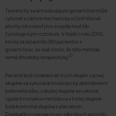
Teoreticky sa artroskopia pri gonartróze môže
vykonať s cieľom mechanicky očistiť kĺbové
plochy od osteofytov a vypláchnuť kĺb
fyziologickým roztokom. V štúdii z roku 2002,
ktorej sa zúčastnilo 180 pacientov s
gonartrózou, sa však zistilo, že táto metóda
nemá dlhodobý terapeutický
Pacienti boli rozdelení do troch skupín: v prvej
skupine sa vykonal artroskopický debridement
kolenného kĺbu, v druhej skupine sa vykonal
výplach rovnakou metódou a v tretej skupine
bola kontrolná skupina s placebom.
Dvadsaťštyri mesiacov po zákrokoch sa zistilo,