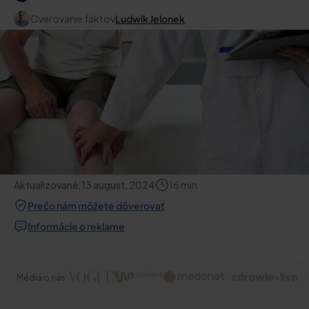
Overovanie faktov
Ludwik Jelonek
Aktualizované:
13 august, 2024
16
min
Prečo nám môžete dôverovať
Informácie o reklame
Médiá o nás: