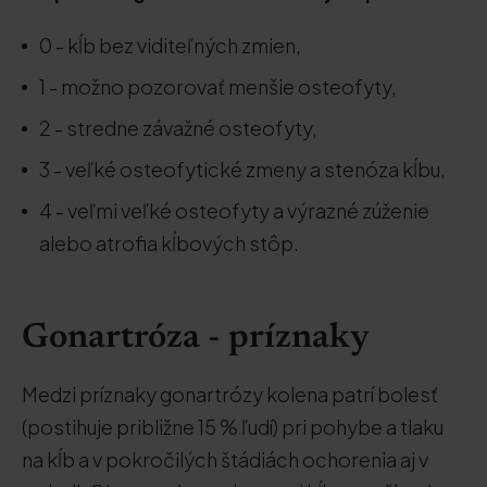
0 - kĺb bez viditeľných zmien,
1 - možno pozorovať menšie osteofyty,
2 - stredne závažné osteofyty,
3 - veľké osteofytické zmeny a stenóza kĺbu,
4 - veľmi veľké osteofyty a výrazné zúženie
alebo atrofia kĺbových stôp.
Gonartróza - príznaky
Medzi príznaky gonartrózy kolena patrí bolesť
(postihuje približne 15 % ľudí) pri pohybe a tlaku
na kĺb a v pokročilých štádiách ochorenia aj v