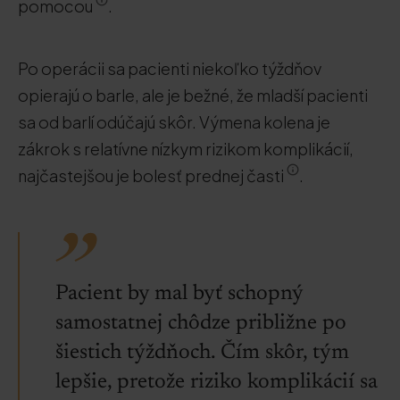
pomocou
.
Po operácii sa pacienti niekoľko týždňov
opierajú o barle, ale je bežné, že mladší pacienti
sa od barlí odúčajú skôr. Výmena kolena je
zákrok s relatívne nízkym rizikom komplikácií,
najčastejšou je bolesť prednej časti
.
Pacient by mal byť schopný
samostatnej chôdze približne po
šiestich týždňoch. Čím skôr, tým
lepšie, pretože riziko komplikácií sa