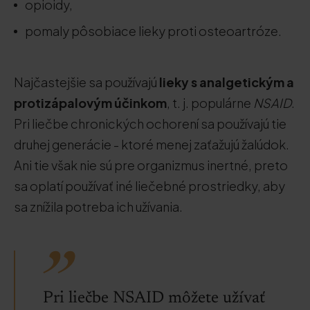
opioidy,
pomaly pôsobiace lieky proti osteoartróze.
Najčastejšie sa používajú
lieky s analgetickým a
protizápalovým účinkom
, t. j. populárne
NSAID
.
Pri liečbe chronických ochorení sa používajú tie
druhej generácie - ktoré menej zaťažujú žalúdok.
Ani tie však nie sú pre organizmus inertné, preto
sa oplatí používať iné liečebné prostriedky, aby
sa znížila potreba ich užívania.
Pri liečbe NSAID môžete užívať