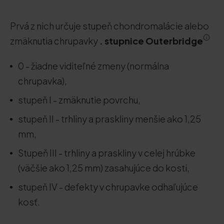
Prvá z nich určuje stupeň chondromalácie alebo
zmäknutia chrupavky
. stupnice Outerbridge
0 - žiadne viditeľné zmeny (normálna
chrupavka),
stupeň I - zmäknutie povrchu,
stupeň II - trhliny a praskliny menšie ako 1,25
mm,
Stupeň III - trhliny a praskliny v celej hrúbke
(väčšie ako 1,25 mm) zasahujúce do kosti,
stupeň IV - defekty v chrupavke odhaľujúce
kosť.