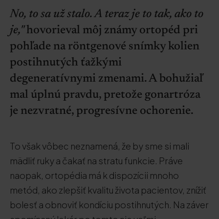
No, to sa už stalo. A teraz je to tak, ako to
je,"
hovorieval môj známy ortopéd pri
pohľade na röntgenové snímky kolien
postihnutých ťažkými
degeneratívnymi zmenami. A bohužiaľ
mal úplnú pravdu, pretože gonartróza
je nezvratné, progresívne ochorenie.
To však vôbec neznamená, že by sme si mali
mädliť ruky a čakať na stratu funkcie. Práve
naopak, ortopédia má k dispozícii mnoho
metód, ako zlepšiť kvalitu života pacientov, znížiť
bolesť a obnoviť kondíciu postihnutých. Na záver