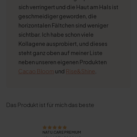
sich verringert und die Haut am Hals ist
geschmeidiger geworden, die
horizontalen Fältchen sind weniger
sichtbar. Ich habe schon viele
Kollagene ausprobiert, und dieses
steht ganz oben auf meiner Liste
neben unseren eigenen Produkten
Cacao Bloom
und
Rise&Shine
.
Das Produkt ist für mich das beste
NATU.CARE PREMIUM