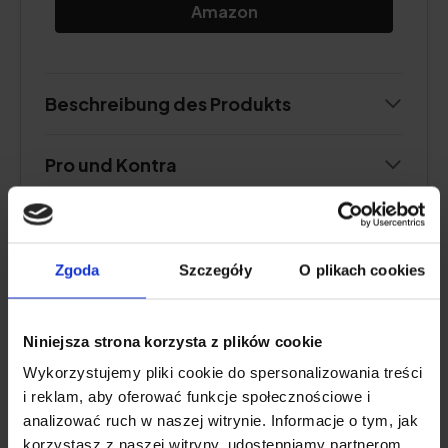
Amazon
Beschreibung des Produkts
Pro und Kontra
Zusätzliche Informationen
Zgoda
Szczegóły
O plikach cookies
Nutzerbewertung
Niniejsza strona korzysta z plików cookie
Wykorzystujemy pliki cookie do spersonalizowania treści
MARKENROHSTOFF SEAGARDEN®, REINE
i reklam, aby oferować funkcje społecznościowe i
ZUSAMMENSETZUNG
analizować ruch w naszej witrynie. Informacje o tym, jak
korzystasz z naszej witryny, udostępniamy partnerom