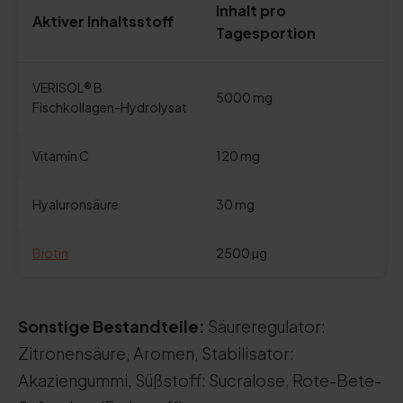
Inhalt pro
Aktiver Inhaltsstoff
Tagesportion
VERISOL® B
5000 mg
Fischkollagen-Hydrolysat
Vitamin C
120 mg
Hyaluronsäure
30 mg
Biotin
2500 µg
Sonstige Bestandteile:
Säureregulator:
Zitronensäure, Aromen, Stabilisator:
Akaziengummi, Süßstoff: Sucralose, Rote-Bete-