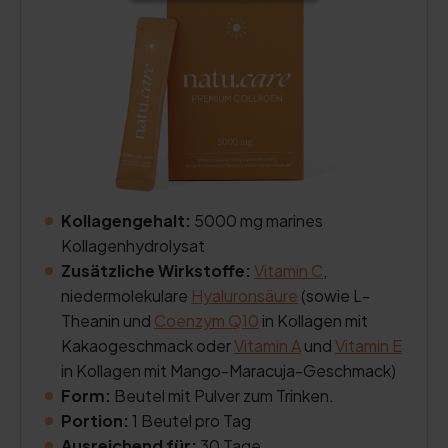
Kollagengehalt:
5000 mg marines
Kollagenhydrolysat
Zusätzliche Wirkstoffe:
Vitamin C
,
niedermolekulare
Hyaluronsäure
(sowie L-
Theanin und
Coenzym Q10
in Kollagen mit
Kakaogeschmack oder
Vitamin A
und
Vitamin E
in Kollagen mit Mango-Maracuja-Geschmack)
Form:
Beutel mit Pulver zum Trinken.
Portion:
1 Beutel pro Tag
Ausreichend für:
30 Tage