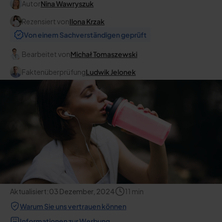
Autor
Nina Wawryszuk
Rezensiert von
Ilona Krzak
Von einem Sachverständigen geprüft
Bearbeitet von
Michał Tomaszewski
Faktenüberprüfung
Ludwik Jelonek
Aktualisiert:
03 Dezember, 2024
11
min
Warum Sie uns vertrauen können
Informationen zur Werbung