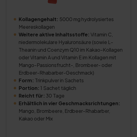
Kollagengehalt:
5000 mg hydrolysiertes
Meereskollagen
Weitere aktive Inhaltsstoffe:
Vitamin C,
niedermolekulare Hyaluronsäure (sowie L-
Theanin und Coenzym Q10 im Kakao-Kollagen
oder Vitamin A und Vitamin E im Kollagen mit
Mango-Passionsfrucht-, Brombeer- oder
Erdbeer-Rhabarber-Geschmack)
Form:
Trinkpulver in Sachets
Portion:
1 Sachet täglich
Reicht für:
30 Tage
Erhältlich in vier Geschmacksrichtungen:
Mango, Brombeere, Erdbeer-Rhabarber,
Kakao oder Mix