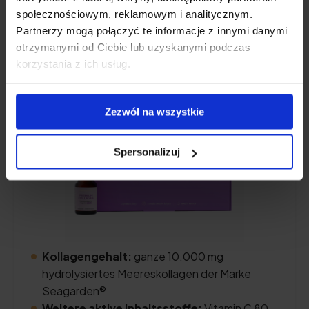
Natu.Care Kolagen Premium Shot
społecznościowym, reklamowym i analitycznym.
10000 mg
Partnerzy mogą połączyć te informacje z innymi danymi
otrzymanymi od Ciebie lub uzyskanymi podczas
5.0
korzystania z ich usług.
Zezwól na wszystkie
Spersonalizuj
Kollagengehalt:
ganze 10.000 mg
hydrolysiertes Meereskollagen der Marke
Seagarden®
Weitere aktive Inhaltsstoffe:
Vitamin C 80