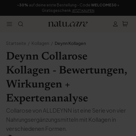
-30%
auf deine erste Bestellung - Code
WELCOME30
+
Gratisgeschenk
JETZT KAUFEN
Startseite
Kollagen
Deynn Kollagen
Deynn Collarose
Kollagen - Bewertungen,
Wirkungen +
Expertenanalyse
Collarose von ALLDEYNN ist eine Serie von vier
Nahrungsergänzungsmitteln mit Kollagen in
verschiedenen Formen.