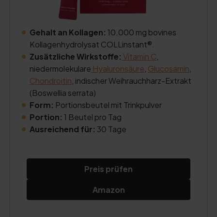
Gehalt an Kollagen:
10.000 mg bovines
Kollagenhydrolysat COLLinstant®.
Zusätzliche Wirkstoffe:
Vitamin C
,
niedermolekulare
Hyaluronsäure
,
Glucosamin
,
Chondroitin
, indischer Weihrauchharz-Extrakt
(Boswellia serrata)
Form:
Portionsbeutel mit Trinkpulver
Portion:
1 Beutel pro Tag
Ausreichend für:
30 Tage
Preis prüfen
Amazon