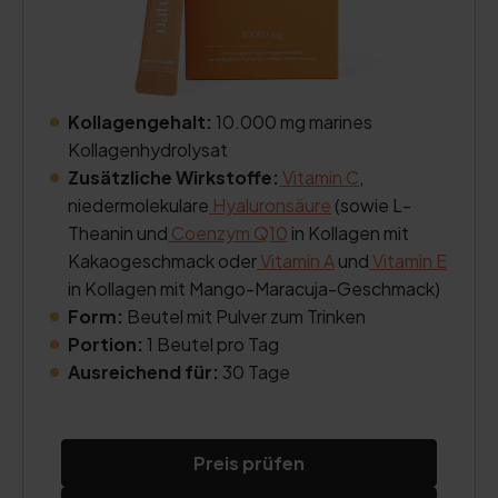
Kollagengehalt:
10.000 mg marines
Kollagenhydrolysat
Zusätzliche Wirkstoffe:
Vitamin C
,
niedermolekulare
Hyaluronsäure
(sowie L-
Theanin und
Coenzym Q10
in Kollagen mit
Kakaogeschmack oder
Vitamin A
und
Vitamin E
in Kollagen mit Mango-Maracuja-Geschmack)
Form:
Beutel mit Pulver zum Trinken
Portion:
1 Beutel pro Tag
Ausreichend für:
30 Tage
Preis prüfen