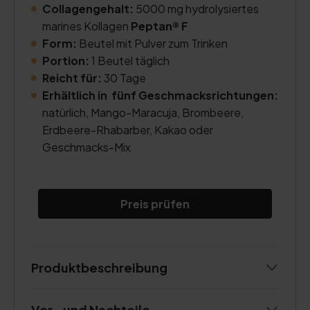
Collagengehalt:
5000 mg hydrolysiertes
marines Kollagen
Peptan® F
Form:
Beutel mit Pulver zum Trinken
Portion:
1 Beutel täglich
Reicht für:
30 Tage
Erhältlich in fünf Geschmacksrichtungen:
natürlich, Mango-Maracuja, Brombeere,
Erdbeere-Rhabarber, Kakao oder
Geschmacks-Mix
Preis prüfen
Produktbeschreibung
Vor- und Nachteile