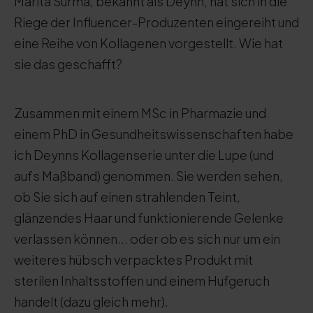
Marita Surma, bekannt als Deynn, hat sich in die
Riege der Influencer-Produzenten eingereiht und
eine Reihe von Kollagenen vorgestellt. Wie hat
sie das geschafft?
Zusammen mit einem MSc in Pharmazie und
einem PhD in Gesundheitswissenschaften habe
ich Deynns Kollagenserie unter die Lupe (und
aufs Maßband) genommen. Sie werden sehen,
ob Sie sich auf einen strahlenden Teint,
glänzendes Haar und funktionierende Gelenke
verlassen können... oder ob es sich nur um ein
weiteres hübsch verpacktes Produkt mit
sterilen Inhaltsstoffen und einem Hufgeruch
handelt (dazu gleich mehr).