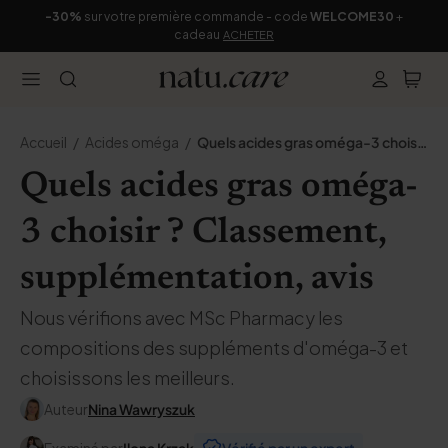
-30%
sur votre première commande - code
WELCOME30
+
cadeau
ACHETER
Accueil
Acides oméga
Quels acides gras oméga-3 choisir ?
Quels acides gras oméga-
3 choisir ? Classement,
supplémentation, avis
Nous vérifions avec MSc Pharmacy les
compositions des suppléments d'oméga-3 et
choisissons les meilleurs.
Auteur
Nina Wawryszuk