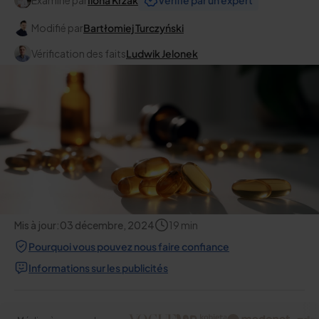
Examiné par
Ilona Krzak
Vérifié par un expert
Modifié par
Bartłomiej Turczyński
Vérification des faits
Ludwik Jelonek
Mis à jour:
03 décembre, 2024
19
min
Pourquoi vous pouvez nous faire confiance
Informations sur les publicités