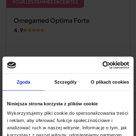
POUR LES FEMMES ENCEINTES
Omegamed Optima Forte
4.9
Zgoda
Szczegóły
O plikach cookies
Niniejsza strona korzysta z plików cookie
Wykorzystujemy pliki cookie do spersonalizowania treści
Teneur en oméga-3 dans une portion
i reklam, aby oferować funkcje społecznościowe i
journalière :
600 mg (600 mg
DHA)
analizować ruch w naszej witrynie. Informacje o tym, jak
Autres ingrédients actifs :
acide folique
,
korzystasz z naszej witryny, udostępniamy partnerom