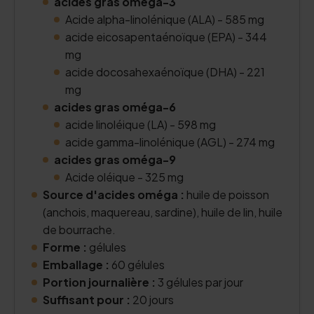
acides gras oméga-3
Acide alpha-linolénique (ALA) - 585 mg
acide eicosapentaénoïque (EPA) - 344
mg
acide docosahexaénoïque (DHA) - 221
mg
acides gras oméga-6
acide linoléique (LA) - 598 mg
acide gamma-linolénique (AGL) - 274 mg
acides gras oméga-9
Acide oléique - 325 mg
Source d'acides oméga :
huile de poisson
(anchois, maquereau, sardine), huile de lin, huile
de bourrache.
Forme :
gélules
Emballage :
60 gélules
Portion journalière :
3 gélules par jour
Suffisant pour :
20 jours