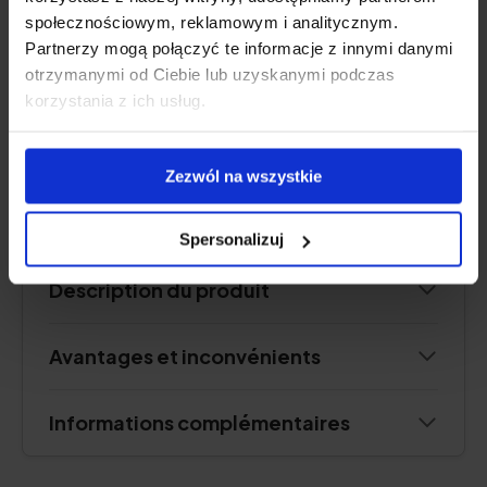
iode
,
vitamine D
społecznościowym, reklamowym i analitycznym.
Forme :
gélules
Partnerzy mogą połączyć te informacje z innymi danymi
Portion :
2 gélules par jour
otrzymanymi od Ciebie lub uzyskanymi podczas
Suffisant pour :
30 jours
korzystania z ich usług.
Zezwól na wszystkie
Vérifier le prix
Spersonalizuj
Description du produit
Avantages et inconvénients
Informations complémentaires