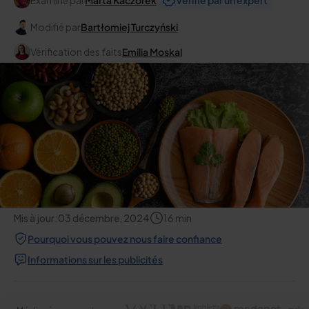
Examiné par
Marta Kaczorek
Vérifié par un expert
Modifié par
Bartłomiej Turczyński
Vérification des faits
Emilia Moskal
Mis à jour:
03 décembre, 2024
16
min
Pourquoi vous pouvez nous faire confiance
Informations sur les publicités