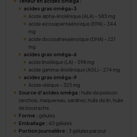
Teneur en acides oméga :
acides gras oméga-3
Acide alpha-linolénique (ALA) - 585 mg
acide eicosapentaénoïque (EPA) - 344
mg
acide docosahexaénoïque (DHA) - 221
mg
acides gras oméga-6
acide linoléique (LA) - 598 mg
acide gamma-linolénique (AGL) - 274 mg
acides gras oméga-9
Acide oléique - 325 mg
Source d'acides oméga :
huile de poisson
(anchois, maquereau, sardine), huile de lin, huile
de bourrache.
Forme :
gélules
Emballage :
60 gélules
Portion journalière :
3 gélules par jour