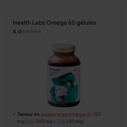
Health Labs Omega 60 gélules
5.0
Teneur en
acides gras oméga-3
:
750
mg
(DHA
500 mg +
EPA
250 mg)