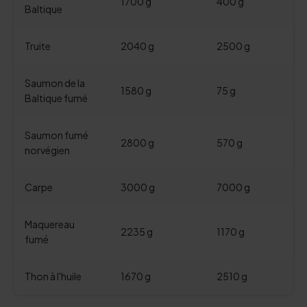
1700 g
400 g
Baltique
Truite
2040 g
2500 g
Saumon de la
1580 g
75 g
Baltique fumé
Saumon fumé
2800 g
570 g
norvégien
Carpe
3000 g
7000 g
Maquereau
2235 g
1170 g
fumé
Thon à l'huile
1670 g
2510 g