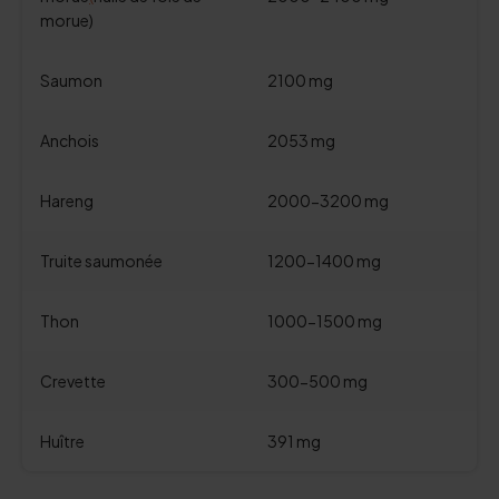
morue)
Saumon
2100 mg
Anchois
2053 mg
Hareng
2000-3200 mg
Truite saumonée
1200-1400 mg
Thon
1000-1500 mg
Crevette
300-500 mg
Huître
391 mg