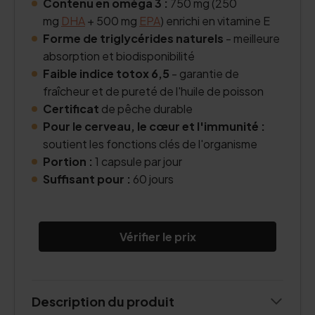
Contenu en oméga 3 :
750 mg (250
mg
DHA
+ 500 mg
EPA
) enrichi en vitamine E
Forme de triglycérides naturels
- meilleure
absorption et biodisponibilité
Faible indice totox 6,5
- garantie de
fraîcheur et de pureté de l'huile de poisson
Certificat
de pêche durable
Pour le cerveau, le cœur et l'immunité :
soutient les fonctions clés de l'organisme
Portion :
1 capsule par jour
Suffisant pour :
60 jours
Vérifier le prix
Description du produit