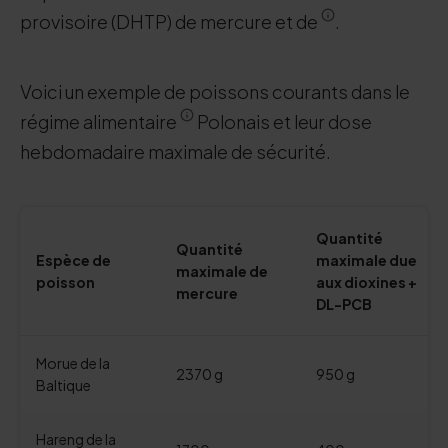
provisoire (DHTP) de mercure et de
.
Voici un exemple de poissons courants dans le
régime alimentaire
Polonais et leur dose
hebdomadaire maximale de sécurité.
Quantité
Quantité
Espèce de
maximale due
maximale de
poisson
aux dioxines +
mercure
DL-PCB
Morue de la
2370 g
950 g
Baltique
Hareng de la