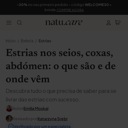
-30%
no seu primeiro pedido – código
WELCOME30
+
brinde
COMPRE AGORA
Início
Beleza
Estrias
Estrias nos seios, coxas,
abdómen: o que são e de
onde vêm
Descubra tudo o que precisa de saber para se
livrar das estrias com sucesso.
Autor
Emilia Moskal
Revisado por
Katarzyna Srebr
Verificado por um especialista