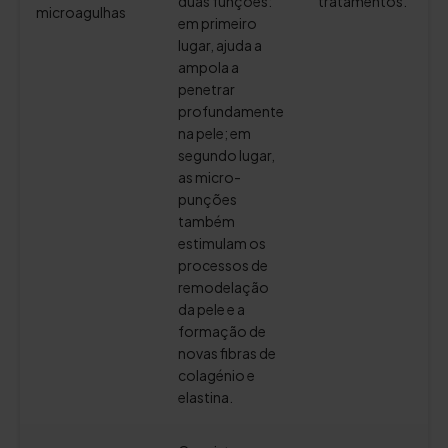
duas funções:
tratamentos.
microagulhas
em primeiro
lugar, ajuda a
ampola a
penetrar
profundamente
na pele; em
segundo lugar,
as micro-
punções
também
estimulam os
processos de
remodelação
da pele e a
formação de
novas fibras de
colagénio e
elastina.