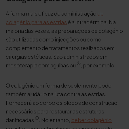
A forma mais eficaz de administração
de
colagénio para as estrias
é a intradérmica. Na
maioria das vezes, as preparações de colagénio
são utilizadas como injecções ou como
complemento de tratamentos realizados em
cirurgias estéticas. São administrados em
mesoterapia com agulhas ou
, por exemplo.
O colagénio em forma de suplemento pode
também ajudá-lo na luta contra as estrias.
Fornecerá ao corpo os blocos de construção
necessários para restaurar as estruturas
danificadas
. No entanto,
beber colagénio
sozinho - sem estimulação adicional da pele -