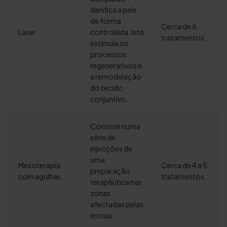
danifica a pele
de forma
Cerca de 6
Laser
controlada. Isto
tratamentos.
estimula os
processos
regenerativos e
a remodelação
do tecido
conjuntivo.
Consiste numa
série de
injecções de
uma
Mesoterapia
Cerca de 4 a 5
preparação
com agulhas
tratamentos.
terapêutica nas
zonas
afectadas pelas
estrias.