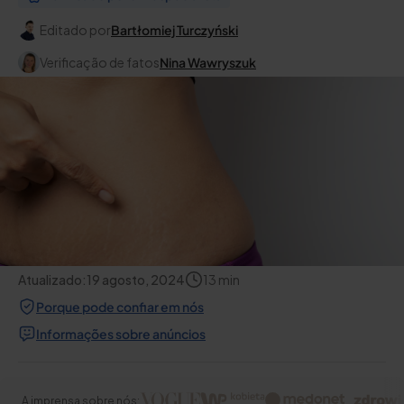
Editado por
Bartłomiej Turczyński
Verificação de fatos
Nina Wawryszuk
Atualizado:
19 agosto, 2024
13
min
Porque pode confiar em nós
Informações sobre anúncios
A imprensa sobre nós: