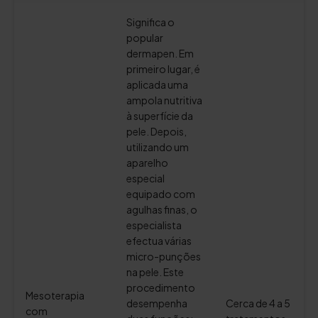
Significa o
popular
dermapen. Em
primeiro lugar, é
aplicada uma
ampola nutritiva
à superfície da
pele. Depois,
utilizando um
aparelho
especial
equipado com
agulhas finas, o
especialista
efectua várias
micro-punções
na pele. Este
procedimento
Mesoterapia
desempenha
Cerca de 4 a 5
com