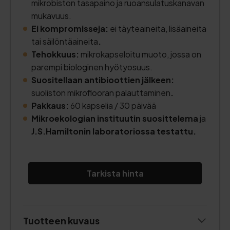
mikrobiston tasapaino ja ruoansulatuskanavan
mukavuus.
Ei kompromisseja:
ei täyteaineita, lisäaineita
tai säilöntäaineita
.
Tehokkuus:
mikrokapseloitu muoto, jossa on
parempi biologinen hyötyosuus.
Suositellaan antibioottien jälkeen:
suoliston mikroflooran palauttaminen
.
Pakkaus:
60 kapselia / 30 päivää
Mikroekologian instituutin suosittelema
ja
J.S.Hamiltonin laboratoriossa testattu.
Tarkista hinta
Tuotteen kuvaus