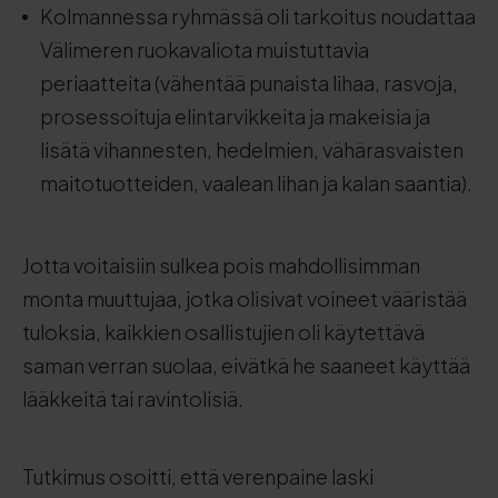
Kolmannessa ryhmässä oli tarkoitus noudattaa
Välimeren ruokavaliota muistuttavia
periaatteita (vähentää punaista lihaa, rasvoja,
prosessoituja elintarvikkeita ja makeisia ja
lisätä vihannesten, hedelmien, vähärasvaisten
maitotuotteiden, vaalean lihan ja kalan saantia).
Jotta voitaisiin sulkea pois mahdollisimman
monta muuttujaa, jotka olisivat voineet vääristää
tuloksia, kaikkien osallistujien oli käytettävä
saman verran suolaa, eivätkä he saaneet käyttää
lääkkeitä tai ravintolisiä.
Tutkimus osoitti, että verenpaine laski