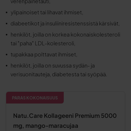
verenpainetauti,
ylipainoiset tai lihavat ihmiset,
diabeetikot ja insuliiniresistenssistä kärsivät,
henkilöt, joilla on korkea kokonaiskolesteroli
tai "paha" LDL-kolesteroli,
tupakkaa polttavat ihmiset,
henkilöt, joilla on suvussa sydän- ja
verisuonitauteja, diabetesta tai syöpää.
PARAS KOKONAISUUS
Natu.Care Kollageeni Premium 5000
mg, mango-maracujaa