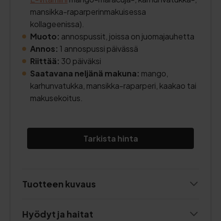
mansikka-raparperinmakuisessa
kollageenissa).
Muoto:
annospussit, joissa on juomajauhetta
Annos:
1 annospussi päivässä
Riittää:
30 päiväksi
Saatavana neljänä makuna:
mango,
karhunvatukka, mansikka-raparperi, kaakao tai
makusekoitus.
Tarkista hinta
Tuotteen kuvaus
Hyödyt ja haitat