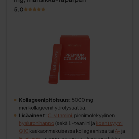
5.0
Kollageenipitoisuus:
5000 mg
merikollageenihydrolysaattia.
Lisäaineet:
C-vitamiini
, pienimolekyylinen
hyaluronihappo
(sekä L-teaniini ja
koentsyymi
Q10
kaakaonmakuisessa kollageenissa tai
A-
ja
E-vitamiini
mango-maracuja-, karhunvatukka-,