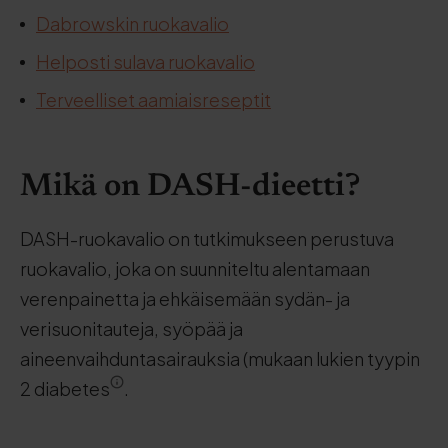
Dabrowskin ruokavalio
Helposti sulava ruokavalio
Terveelliset aamiaisreseptit
Mikä on DASH-dieetti?
DASH-ruokavalio on tutkimukseen perustuva
ruokavalio, joka on suunniteltu alentamaan
verenpainetta ja ehkäisemään sydän- ja
verisuonitauteja, syöpää ja
aineenvaihduntasairauksia (mukaan lukien tyypin
2 diabetes
.