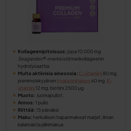
Kollageenipitoisuus:
jopa 10 000 mg
Seagarden®-merkkistä
merikollageenin
hydrolysaattia.
Muita aktiivisia ainesosia:
C-vitamiini
80 mg,
pienimolekyylinen
hyaluronihappo
60 mg,
E-
vitamiini
12 mg, biotiini 2500 µg.
Muoto:
Juomapullot.
Annos:
1 pullo
Riittää:
15 päiväksi
Maku:
herkullisen hapanmakeat marjat, ilman
kalamaista jälkimakua.