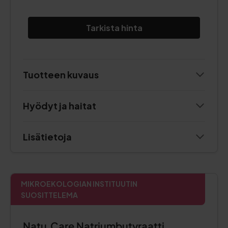
Tarkista hinta
Tuotteen kuvaus
Hyödyt ja haitat
Lisätietoja
MIKROEKOLOGIAN INSTITUUTIN
SUOSITTELEMA
Natu.Care Natriumbutyraatti