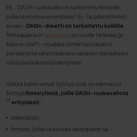
Eli... DASH-ruokavalio on tarkoitettu ihmisille,
joilla on korkea verenpaine? Ei. Tai pikemminkin:
ei vain -
DASH-dieetti on tarkoitettu kaikille
.
Niin kauan kuin
terveytesi
on sinulle tärkeää (ja
kuka ei olisi?) - noudata tämän ruokavalion
periaatteita vähentääksesi vakavien sairauksien
riskiä ja elääksesi pidempään.
Vaikka kaikki voivat hyötyä siitä, on olemassa
tiettyjä
ihmisryhmiä, joille DASH-ruokavaliota
erityisesti:
eläkeläiset,
ihmiset, joilla on korkea verenpaine tai