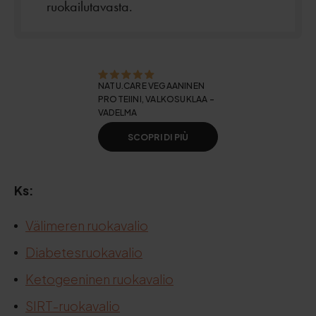
ruokailutavasta.
NATU.CARE VEGAANINEN
PROTEIINI, VALKOSUKLAA -
VADELMA
SCOPRI DI PIÙ
Ks:
Välimeren ruokavalio
Diabetesruokavalio
Ketogeeninen ruokavalio
SIRT-ruokavalio