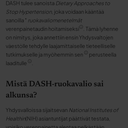
DASH tulee sanoista
Dietary Approaches to
Stop Hypertension
, joka voidaan kääntää
sanoilla "
ruokavaliomenetelmät
verenpainetaudin hoitamiseksi
. Tämä lyhenne
on nimitys, joka annettiin ensin Yhdysvaltojen
väestölle tehdylle laajamittaiselle tieteelliselle
tutkimukselle ja myöhemmin sen
perusteella
laaditulle
.
Mistä DASH-ruokavalio sai
alkunsa?
Yhdysvalloissa sijaitsevan
National Institutes of
Healthin
(NIH) asiantuntijat päättivät testata,
voisiko verenpainetta alentaa pelkästään