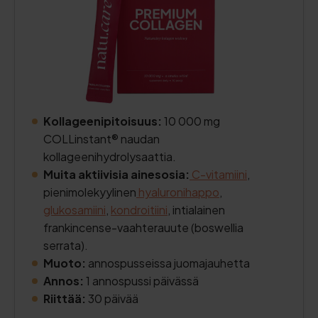
Kollageenipitoisuus:
10 000 mg
COLLinstant® naudan
kollageenihydrolysaattia.
Muita aktiivisia ainesosia:
C-vitamiini
,
pienimolekyylinen
hyaluronihappo
,
glukosamiini
,
kondroitiini
, intialainen
frankincense-vaahterauute (boswellia
serrata).
Muoto:
annospusseissa juomajauhetta
Annos:
1 annospussi päivässä
Riittää:
30 päivää