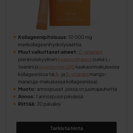
Kollageenipitoisuus:
10 000 mg
merikollageenihydrolysaattia.
Muut vaikuttavat aineet:
C-vitamiini
,
pienimolekyylinen
hyaluronihappo
(sekä L-
teaniini ja
koentsyymi Q10
kaakaonmakuisessa
kollageenissa tai
A-
ja
E-vitamiini
mango-
maracuja-makuisessa kollageenissa).
Muoto:
annospussit, joissa on juomajauhetta
Annos:
1 annospussi päivässä
Riittää:
30 päiväksi
Tarkista hinta