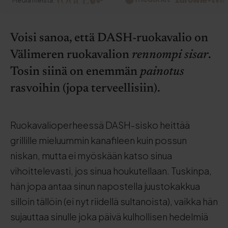
Media meistä:
Voisi sanoa, että DASH-ruokavalio on
Välimeren ruokavalion
rennompi sisar
.
Tosin siinä on enemmän
painotus
rasvoihin (jopa terveellisiin).
Ruokavalioperheessä DASH-sisko heittää
grillille mieluummin kanafileen kuin possun
niskan, mutta ei myöskään katso sinua
vihoittelevasti, jos sinua houkutellaan. Tuskinpa,
hän jopa antaa sinun napostella juustokakkua
silloin tällöin (ei nyt riidellä sultanoista), vaikka hän
sujauttaa sinulle joka päivä kulhollisen hedelmiä