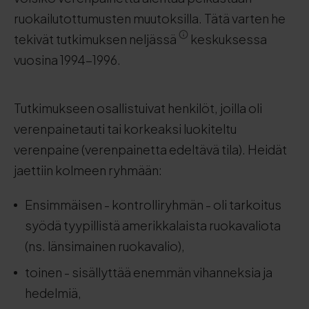
ruokailutottumusten muutoksilla. Tätä varten he
tekivät tutkimuksen neljässä
keskuksessa
vuosina 1994-1996.
Tutkimukseen osallistuivat henkilöt, joilla oli
verenpainetauti tai korkeaksi luokiteltu
verenpaine (verenpainetta edeltävä tila). Heidät
jaettiin kolmeen ryhmään:
Ensimmäisen - kontrolliryhmän - oli tarkoitus
syödä tyypillistä amerikkalaista ruokavaliota
(ns. länsimainen ruokavalio),
toinen - sisällyttää enemmän vihanneksia ja
hedelmiä,