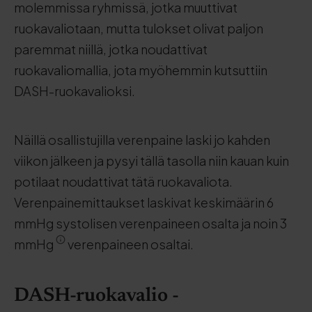
molemmissa ryhmissä, jotka muuttivat
ruokavaliotaan, mutta tulokset olivat paljon
paremmat niillä, jotka noudattivat
ruokavaliomallia, jota myöhemmin kutsuttiin
DASH-ruokavalioksi.
Näillä osallistujilla verenpaine laski jo kahden
viikon jälkeen ja pysyi tällä tasolla niin kauan kuin
potilaat noudattivat tätä ruokavaliota.
Verenpainemittaukset laskivat keskimäärin 6
mmHg systolisen verenpaineen osalta ja noin 3
mmHg
verenpaineen osaltai.
DASH-ruokavalio -