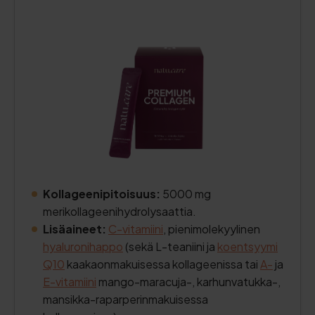
Kollageenipitoisuus:
5000 mg
merikollageenihydrolysaattia.
Lisäaineet:
C-vitamiini
, pienimolekyylinen
hyaluronihappo
(sekä L-teaniini ja
koentsyymi
Q10
kaakaonmakuisessa kollageenissa tai
A-
ja
E-vitamiini
mango-maracuja-, karhunvatukka-,
mansikka-raparperinmakuisessa