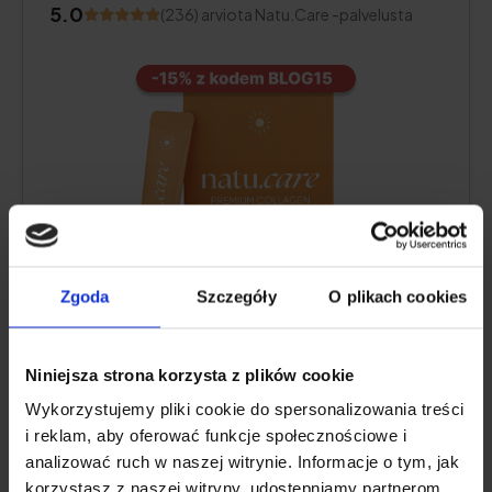
5.0
(236) arviota Natu.Care -palvelusta
Zgoda
Szczegóły
O plikach cookies
Kollageenipitoisuus:
5000 mg
merikollageenihydrolysaattia.
Niniejsza strona korzysta z plików cookie
Lisäaineet:
C-vitamiini
, pienimolekyylinen
Wykorzystujemy pliki cookie do spersonalizowania treści
hyaluronihappo
(sekä L-teaniini ja
koentsyymi
i reklam, aby oferować funkcje społecznościowe i
Q10
kaakaonmakuisessa kollageenissa tai
A-
ja
analizować ruch w naszej witrynie. Informacje o tym, jak
E-vitamiini
mango-maracuja-, karhunvatukka-,
korzystasz z naszej witryny, udostępniamy partnerom