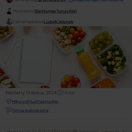
Muokannut
Bartłomiej Turczyński
Faktantarkistus
Ludwik Jelonek
Päivitetty:
19 elokuu, 2024
14
min
Miksi voit luottaa meihin
Tietoa mainoksista