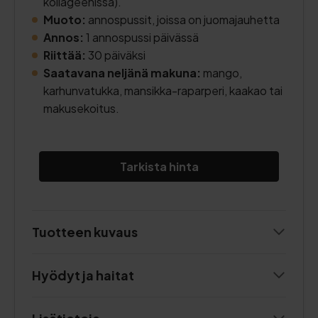
kollageenissa).
Muoto:
annospussit, joissa on juomajauhetta
Annos:
1 annospussi päivässä
Riittää:
30 päiväksi
Saatavana neljänä makuna:
mango,
karhunvatukka, mansikka-raparperi, kaakao tai
makusekoitus.
Tarkista hinta
Tuotteen kuvaus
Hyödyt ja haitat