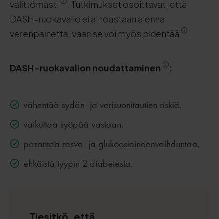
välittömästi
. Tutkimukset osoittavat, että
DASH-ruokavalio ei ainoastaan alenna
verenpainetta, vaan se voi myös pidentää
.
DASH-ruokavalion noudattaminen
:
vähentää sydän- ja verisuonitautien riskiä,
vaikuttaa syöpää vastaan,
parantaa rasva- ja glukoosiaineenvaihduntaa,
ehkäistä tyypin 2 diabetesta.
Tiesitkö, että.