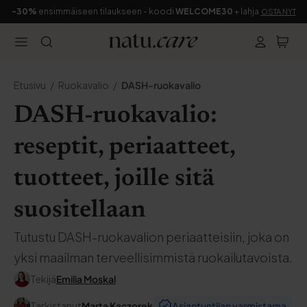
-30%
ensimmäiseen tilaukseen - koodi
WELCOME30
+ lahja
OSTA NYT
Etusivu
Ruokavalio
DASH-ruokavalio
DASH-ruokavalio:
reseptit, periaatteet,
tuotteet, joille sitä
suositellaan
Tutustu DASH-ruokavalion periaatteisiin, joka on
yksi maailman terveellisimmistä ruokailutavoista.
Tekijä
Emilia Moskal
Tarkistanut
Marta Kaczorek
Asiantuntijan varmistama