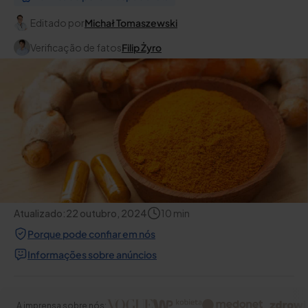
Editado por
Michał Tomaszewski
Verificação de fatos
Filip Żyro
Atualizado:
22 outubro, 2024
10
min
Porque pode confiar em nós
Informações sobre anúncios
A imprensa sobre nós: