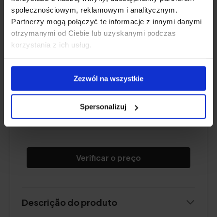
społecznościowym, reklamowym i analitycznym.
Partnerzy mogą połączyć te informacje z innymi danymi
otrzymanymi od Ciebie lub uzyskanymi podczas
Teor de curcumina:
300 mg, dos quais 285
korzystania z ich usług.
mg de
curcuminóides
Outros princípios activos:
piperina
,
Zezwól na wszystkie
gengibre
Forma:
cápsulas
Dose:
1 cápsula
Spersonalizuj
Quantidade suficiente para:
90 dias
Verificar o preço
Descrição do produto