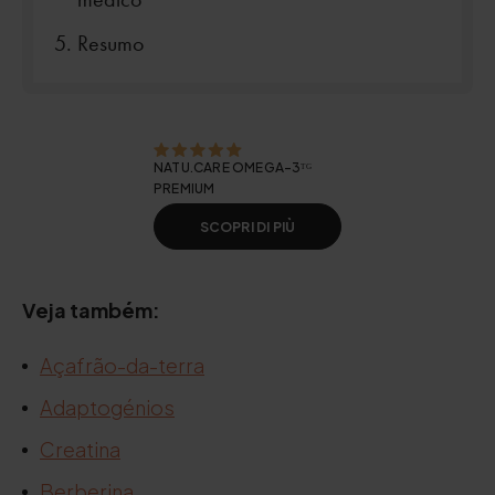
Resumo
NATU.CARE OMEGA-3ᵀᴳ
PREMIUM
SCOPRI DI PIÙ
Veja também:
Açafrão-da-terra
Adaptogénios
Creatina
Berberina