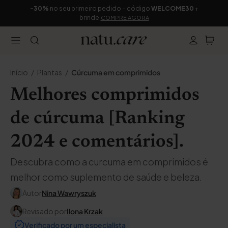
-30%
no seu primeiro pedido – código
WELCOME30
+
brinde
COMPRE AGORA
Início
Plantas
Cúrcuma em comprimidos
Melhores comprimidos
de cúrcuma [Ranking
2024 e comentários].
Descubra como a curcuma em comprimidos é
melhor como suplemento de saúde e beleza.
Autor
Nina Wawryszuk
Revisado por
Ilona Krzak
Verificado por um especialista