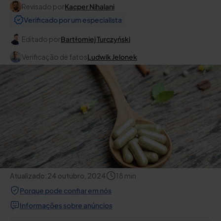
Revisado por
Kacper Nihalani
Verificado por um especialista
Editado por
Bartłomiej Turczyński
Verificação de fatos
Ludwik Jelonek
Atualizado:
24 outubro, 2024
18
min
Porque pode confiar em nós
Informações sobre anúncios