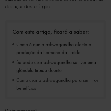
doenças deste órgão.
Com este artigo, ficará a saber:
Como é que a ashwagandha afecta a
produção da hormona da tiroide
Se pode usar ashwagandha se tiver uma
glândula tiroide doente
Como usar a ashwagandha para sentir os
benefícios
{Ashwagandha}