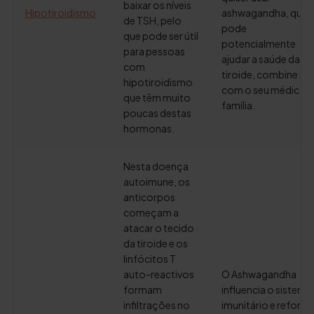
baixar os níveis
Hipotiroidismo
ashwagandha, que
de TSH, pelo
pode
que pode ser útil
potencialmente
para pessoas
ajudar a saúde da
com
tiroide, combine iss
hipotiroidismo
com o seu médico 
que têm muito
família.
poucas destas
hormonas.
Nesta doença
autoimune, os
anticorpos
começam a
atacar o tecido
da tiroide e os
linfócitos T
auto-reactivos
O Ashwagandha
formam
influencia o sistema
infiltrações no
imunitário e reforça