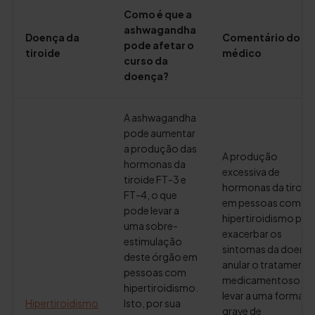
Como é que a
ashwagandha
Doença da
Comentário do
pode afetar o
tiroide
médico
curso da
doença?
A ashwagandha
pode aumentar
a produção das
A produção
hormonas da
excessiva de
tiroide FT-3 e
hormonas da tiroid
FT-4, o que
em pessoas com
pode levar a
hipertiroidismo po
uma sobre-
exacerbar os
estimulação
sintomas da doença
deste órgão em
anular o tratamento
pessoas com
medicamentoso e
hipertiroidismo.
levar a uma forma
Hipertiroidismo
Isto, por sua
grave de