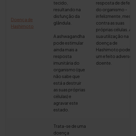
tecido,
resposta de defesa
resultando na
do organismo -
disfunção da
infelizmente, mesm
Doença de
glândula.
contra as suas
Hashimoto
próprias células. A
A ashwagandha
sua utilização na
pode estimular
doença de
ainda mais a
Hashimoto pode te
resposta
um efeito adverso 
imunitária do
doente.
organismo (que
não sabe que
está a destruir
as suas próprias
células) e
agravar este
estado.
Trata-se de uma
doença