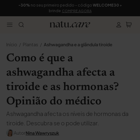
-30%
no seu primeiro pedido – código
WELCOME30
+
brinde
COMPRE AGORA
Início
Plantas
Ashwagandha e a glândula tiroide
Como é que a
ashwagandha afecta a
tiroide e as hormonas?
Opinião do médico
Ashwagandha afecta os níveis de hormonas da
tiroide. Descubra se o pode utilizar.
Autor
Nina Wawryszuk