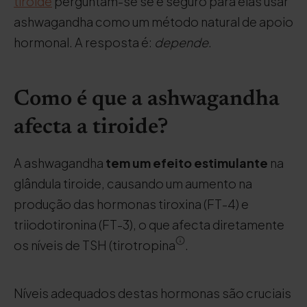
tiroide
perguntam-se se é seguro para elas usar
ashwagandha como um método natural de apoio
hormonal. A resposta é:
depende
.
Como é que a ashwagandha
afecta a tiroide?
A ashwagandha
tem um efeito estimulante
na
glândula tiroide, causando um aumento na
produção das hormonas tiroxina (FT-4) e
triiodotironina (FT-3), o que afecta diretamente
os níveis de TSH (tirotropina
.
Níveis adequados destas hormonas são cruciais