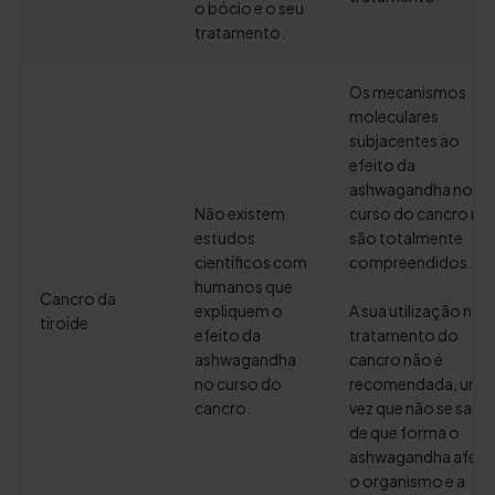
o bócio e o seu
tratamento.
Os mecanismos
moleculares
subjacentes ao
efeito da
ashwagandha no
Não existem
curso do cancro nã
estudos
são totalmente
científicos com
compreendidos.
humanos que
Cancro da
expliquem o
A sua utilização no
tiroide
efeito da
tratamento do
ashwagandha
cancro não é
no curso do
recomendada, uma
cancro.
vez que não se sabe
de que forma o
ashwagandha afect
o organismo e a