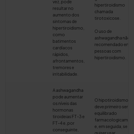
vez, pode
hipertiroidismo
resultar no
chamada
aumento dos
tirotoxicose.
sintomas de
hipertiroidismo,
O uso de
como
ashwagandha não é
batimentos
recomendado em
cardíacos
pessoas com
rápidos,
hipertiroidismo.
afrontamentos,
tremores e
irritabilidade.
A ashwagandha
pode aumentar
O hipotiroidismo
os níveis das
deve primeiro ser
hormonas
equilibrado
tiroideias FT-3 e
farmacologicamen
FT-4 e, por
e, em seguida, se
conseguinte,
quiser usar