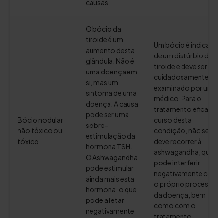
causas.
O bócio da
tiroide é um
Um bócio é indicati
aumento desta
de um distúrbio da
glândula. Não é
tiroide e deve ser
uma doença em
cuidadosamente
si, mas um
examinado por um
sintoma de uma
médico. Para o
doença. A causa
tratamento eficaz e
pode ser uma
Bócio nodular
curso desta
sobre-
não tóxico ou
condição, não se
estimulação da
tóxico
deve recorrer à
hormona TSH.
ashwagandha, que
O Ashwagandha
pode interferir
pode estimular
negativamente co
ainda mais esta
o próprio processo
hormona, o que
da doença, bem
pode afetar
como com o
negativamente
tratamento.