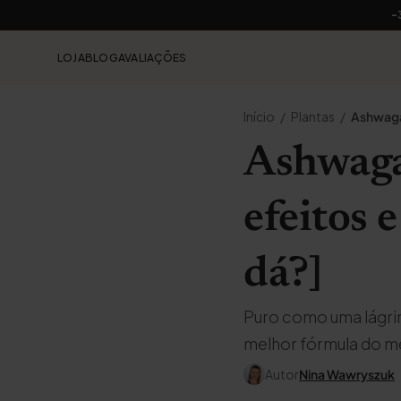
-
LOJA
BLOG
AVALIAÇÕES
Início
Plantas
Ashwag
Ashwaga
efeitos 
dá?]
Puro como uma lágrim
melhor fórmula do m
Autor
Nina Wawryszuk