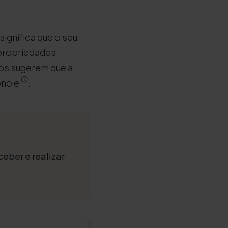
significa que o seu
 propriedades
dos sugerem que a
ono e
.
ceber e realizar