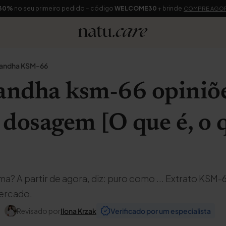
30%
no seu primeiro pedido – código
WELCOME30
+ brinde
COMPRE AGO
andha KSM-66
ndha ksm-66 opiniõe
e dosagem [O que é, o 
a? A partir de agora, diz: puro como ... Extrato KSM-
ercado.
Revisado por
Ilona Krzak
Verificado por um especialista