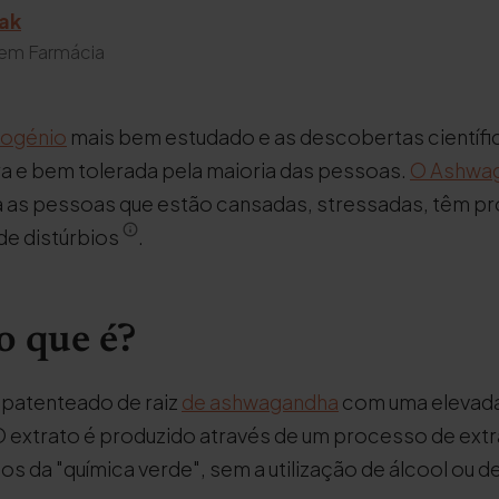
zak
em Farmácia
ogénio
mais bem estudado e as descobertas científi
ura e bem tolerada pela maioria das pessoas.
O Ashwa
a as pessoas que estão cansadas, stressadas, têm p
de distúrbios
.
 que é?
 patenteado de raiz
de ashwagandha
com uma elevad
O extrato é produzido através de um processo de ext
s da "química verde", sem a utilização de álcool ou d