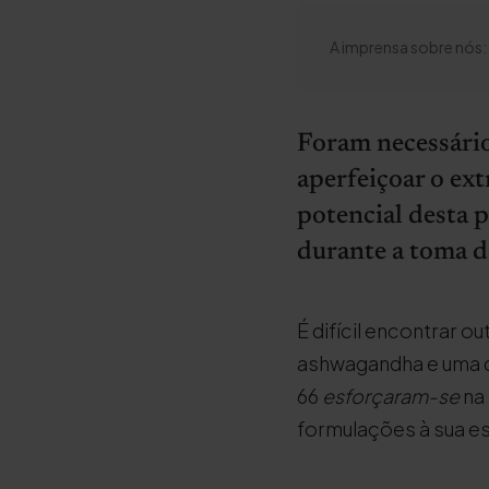
A imprensa sobre nós:
Foram necessário
aperfeiçoar o ex
potencial desta 
durante a toma do
É difícil encontrar 
ashwagandha e uma q
66
esforçaram-se
na 
formulações à sua e