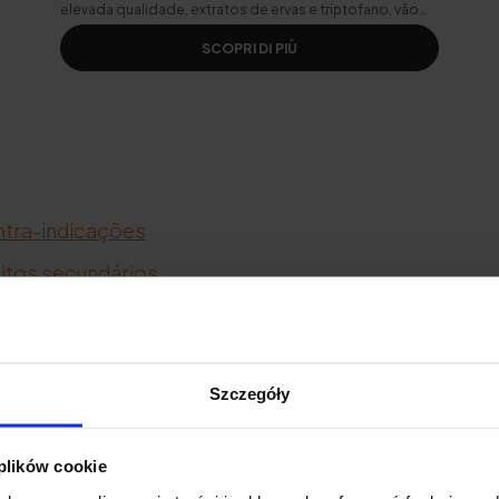
elevada qualidade, extratos de ervas e triptofano, vão
embalá-la num sono reparador.
SCOPRI DI PIÙ
tra-indicações
itos secundários
deve combinar o ashwagandha?
manhã ou à noite?
Szczegóły
do é que faz efeito?
osagem
 plików cookie