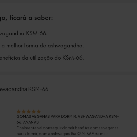
o, ficará a saber:
hwagandha KSM-66.
é a melhor forma de ashwagandha.
enefícios da utilização do KSM-66.
shwagandha KSM-66
GOMAS VEGANAS PARA DORMIR, ASHWAGANDHA KSM-
66, ANANÁS
Finalmente vai conseguir dormir bem! As gomas veganas
para dormir, com a ashwagandha KSM-66® da mais