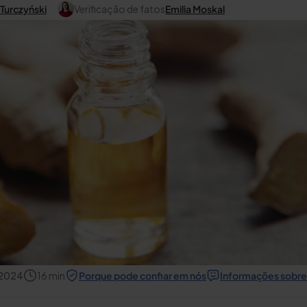
 Turczyński
Verificação de fatos
Emilia Moskal
 2024
16
min
Porque pode confiar em nós
Informações sobre