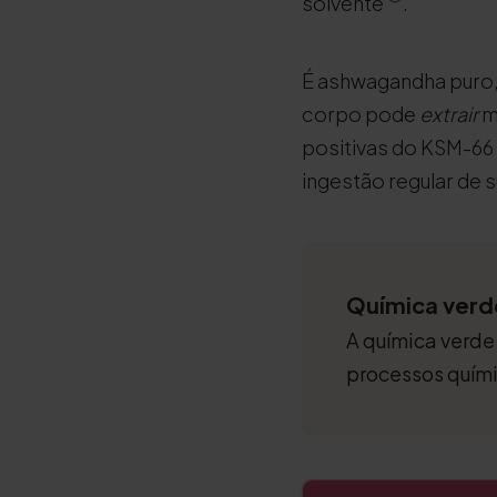
solvente
.
É ashwagandha puro, 
corpo pode
extrair
m
positivas do KSM-66 
ingestão regular de 
Química verde
A química verde 
processos quími