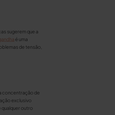
cas sugerem que a
gandha
é uma
roblemas de tensão,
a concentração de
ração exclusivo
e qualquer outro