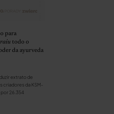
to para
traiu
todo o
poder da ayurveda
uzir extrato de
s criadores da KSM-
 por 26.354