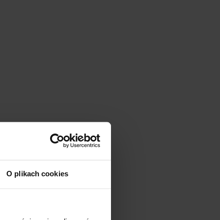
O plikach cookies
Us
sugere. Existem
ncipalmente nas áreas
estudadas são o