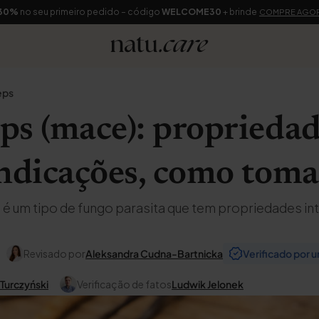
30%
no seu primeiro pedido – código
WELCOME30
+ brinde
COMPRE AGO
eps
s (mace): propriedad
indicações, como toma
é um tipo de fungo parasita que tem propriedades in
Revisado por
Aleksandra Cudna-Bartnicka
Verificado por u
 Turczyński
Verificação de fatos
Ludwik Jelonek