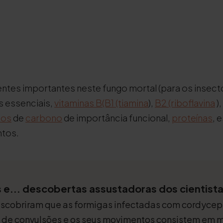
entes importantes neste fungo mortal (para os insectos
s essenciais,
vitaminas B
(B1 (tiamina
),
B2 (riboflavina
),
tos
de
carbono
de importância funcional,
proteínas
, 
ntos.
 e... descobertas assustadoras dos cientist
descobriram que as formigas infectadas com cordyce
m de convulsões e os seus movimentos consistem em