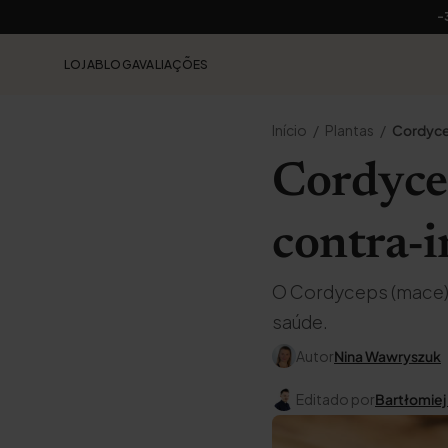
-
LOJA
BLOG
AVALIAÇÕES
Início
Plantas
Cordyc
Cordycep
contra-
O Cordyceps (mace) 
saúde.
Autor
Nina Wawryszuk
Editado por
Bartłomiej