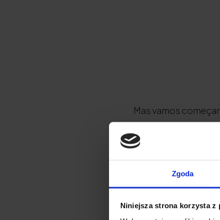
.
Mas vamos começar p
O cordycep
Zgoda
Sim, o cordyceps exi
mais de 680 espécies
Niniejsza strona korzysta z
de alta altitude do 