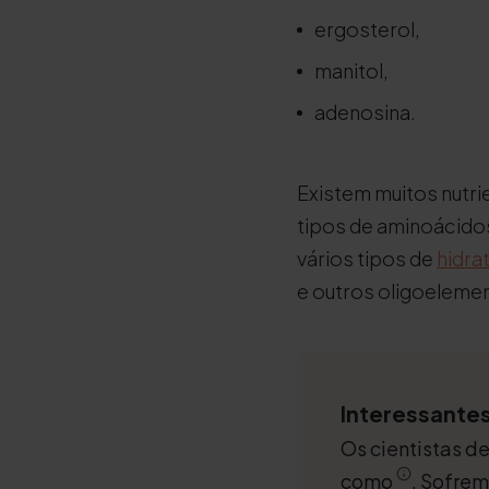
ergosterol,
manitol,
adenosina.
Existem muitos nutri
tipos de aminoácido
vários tipos de
hidra
e outros oligoeleme
Interessantes
Os cientistas 
como
. Sofre