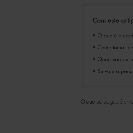
Com este artig
O que é o cord
Como tomar cor
Quais são as co
Se vale a pena
O que se segue é uma