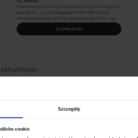
66, ANANÁS
Finalmente vai conseguir dormir bem! As gomas veganas
para dormir, com a ashwagandha KSM-66® da mais
elevada qualidade, extratos de ervas e triptofano, vão
embalá-la num sono reparador.
SCOPRI DI PIÙ
elo princípio.
s existe?
Szczegóły
ste, mas não é tão
extremo
como a série
The Last of 
 deste fungo parasita. A maioria é nativa da Ásia, pri
 plików cookie
Nepal e do Tibete. As espécies mais comuns e melhor 