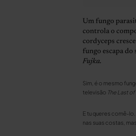
Um fungo parasit
controla o compor
cordyceps cresce 
fungo escapa do s
Fujka.
Sim, é o mesmo fungo
televisão
The Last of
E tu queres comê-lo..
nas suas costas, mas