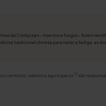
timas do Cordyceps - insectos e fungos - foram recol
dicina tradicional chinesa para tratar a fadiga, as do
dos cientistas, sabemos agora que os
são responsáv