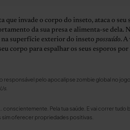
a que invade o corpo do inseto, ataca o seu 
tamento da sua presa e alimenta-se dela. Na
na superfície exterior do inseto
possuído
. A
eu corpo para espalhar os seus esporos por 
 responsável pelo apocalipse zombie global no jogo 
 Us
.
. conscientemente. Pela tua saúde. E vai correr tudo 
 sim oferecer propriedades positivas.