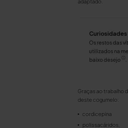
adaptado.
Curiosidades
Os restos das ví
utilizados na me
baixo desejo
.
Graças ao trabalho 
deste cogumelo:
cordicepina
polissacáridos,