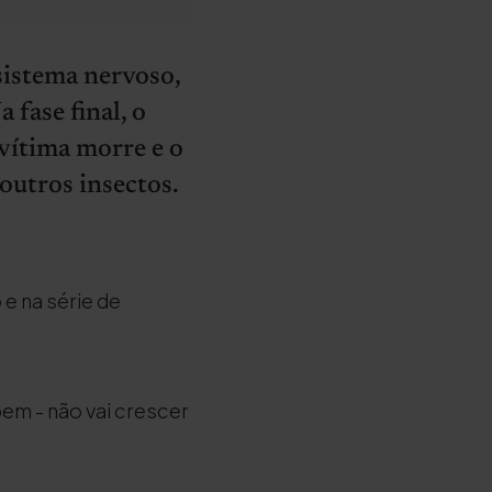
sistema nervoso,
 fase final, o
 vítima morre e o
outros insectos.
e na série de
bem - não vai crescer