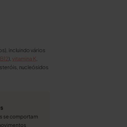
), incluindo vários
B12
),
vitamina K
,
esteróis, nucleósidos
as
ps se comportam
 movimentos