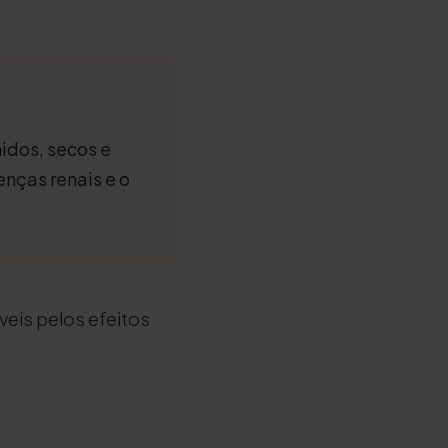
hidos, secos e
enças renais e o
eis pelos efeitos