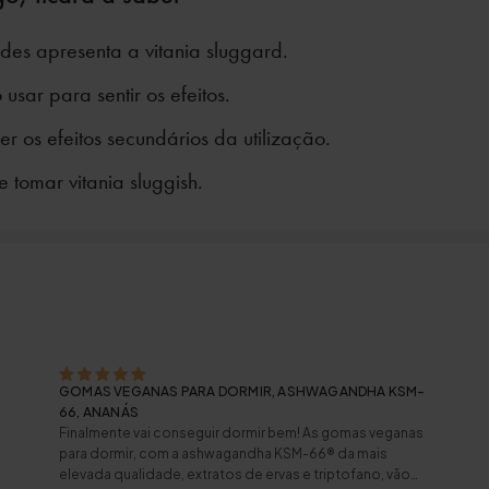
es apresenta a vitania sluggard.
sar para sentir os efeitos.
 os efeitos secundários da utilização.
tomar vitania sluggish.
GOMAS VEGANAS PARA DORMIR, ASHWAGANDHA KSM-
66, ANANÁS
Finalmente vai conseguir dormir bem! As gomas veganas
para dormir, com a ashwagandha KSM-66® da mais
elevada qualidade, extratos de ervas e triptofano, vão