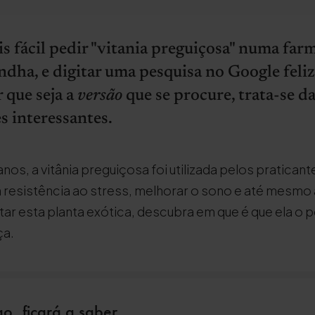
s fácil pedir "vitania preguiçosa" numa far
andha, e digitar uma pesquisa no Google fel
 que seja a
versão
que se procure, trata-se 
 interessantes.
nos, a vitânia preguiçosa foi utilizada pelos pratican
a resistência ao stress, melhorar o sono e até mesmo a 
ar esta planta exótica, descubra em que é que ela o 
ça.
go, ficará a saber