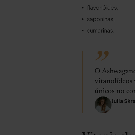
flavonóides,
saponinas,
cumarinas.
O Ashwagandh
vitanolídeos 
únicos no c
Julia Skr