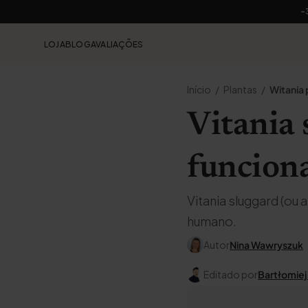
-
LOJA
BLOG
AVALIAÇÕES
Início
Plantas
Witania
Vitania 
funciona
Vitania sluggard (o
humano.
Autor
Nina Wawryszuk
Editado por
Bartłomiej