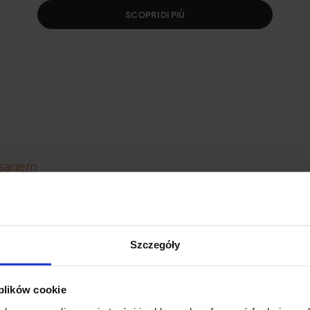
embalá-la num sono reparador.
SCOPRI DI PIÙ
osagem
tra-indicações
itos secundários
manhã ou à noite?
Szczegóły
do é que faz efeito?
 plików cookie
m o que não combinar?