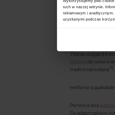
Wykorzystujemy pliki cookie 
Ginseng indiano
ruch w naszej witrynie. Inf
reklamowym i analitycznym. 
Adaptogénios
uzyskanymi podczas korzysta
Vitania slu
Vitania sluggard é u
ginseng
do sono e
wi
tradicional indiana
melhorar a qualidade
Pertence aos
adapt
Os adaptogénios ind