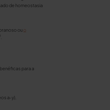
stado de homeostasia
mbranoso ou
o
.
benéficas para a
eos a-y),
,