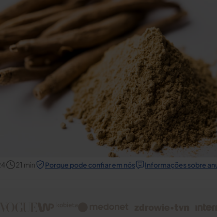
24
21
min
Porque pode confiar em nós
Informações sobre an