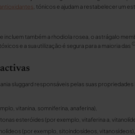
antioxidantes
, tónicos e ajudam a restabelecer um e
e incluem também a rhodiola rosea, o astrágalo me
tóxicos e a sua utilização é segura para a maioria das
activas
ania sluggard responsáveis pelas suas propriedades 
mplo, vitanina, somniferina, anaferina),
ctonas esteróides (por exemplo, vitaferina a, vitanolíd
anolídeos (por exemplo, sitoindosídeos, vitanosídeos)