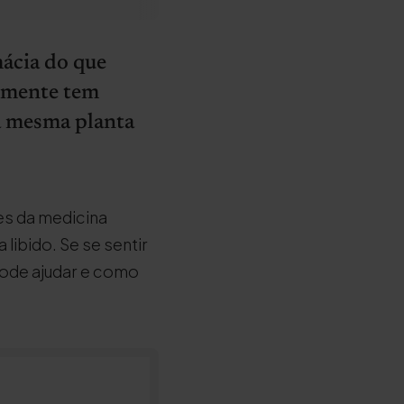
mácia do que
izmente tem
da mesma planta
tes da medicina
libido. Se se sentir
pode ajudar e como