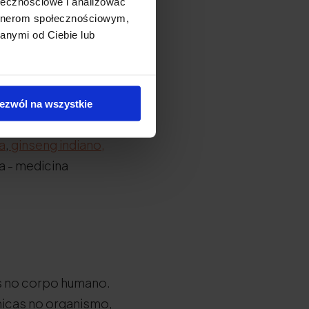
ołecznościowe i analizować
artnerom społecznościowym,
anymi od Ciebie lub
ezwól na wszystkie
a
,
ginseng indiano,
da - medicina
os no corpo humano.
micas no organismo,