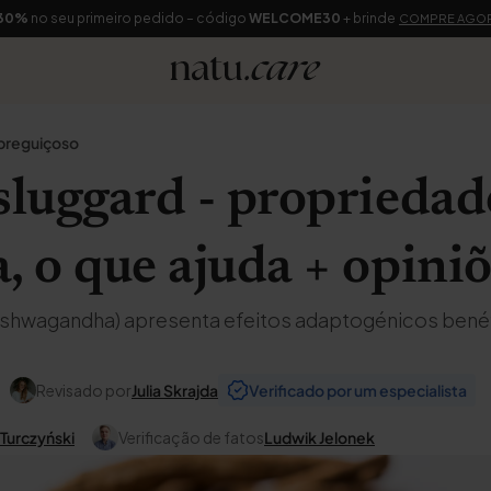
30%
no seu primeiro pedido – código
WELCOME30
+ brinde
COMPRE AGO
 preguiçoso
sluggard - proprieda
, o que ajuda + opini
u ashwagandha) apresenta efeitos adaptogénicos bené
Revisado por
Julia Skrajda
Verificado por um especialista
 Turczyński
Verificação de fatos
Ludwik Jelonek