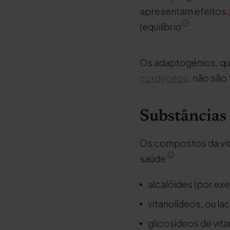
apresentam efeitos
(equilíbrio
.
Os adaptogénios, qu
cordyceps
, não são 
Substâncias 
Os compostos da vit
saúde
alcalóides (por exe
vitanolídeos, ou la
glicosídeos de vit