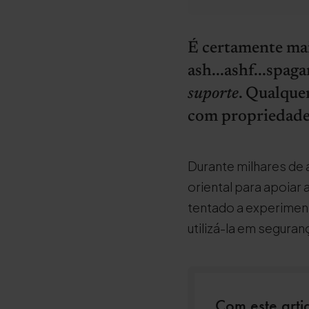
É certamente mai
ash...ashf...spag
suporte
. Qualquer
com propriedades
Durante milhares de a
oriental para apoiar 
tentado a experiment
utilizá-la em seguran
Com este arti