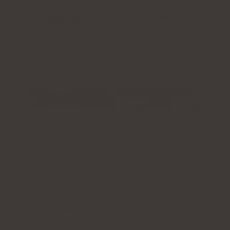
certifierade källor
Transparens i sammansättningen:
inga
artificiella tillsatser, 100 % värde
Portion:
1 kapsel per dag
Tillräckligt för:
60 dagar
Kontrollera pris
Produktbeskrivning
För- och nackdelar
Ytterligare information