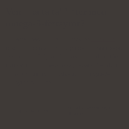
Vem ska ta tabletter med
omega-3-fettsyror?
Tabletter med omega-3-fettsyror
(DHA+EPA)
rekommenderas för olika grupper av människor.
Det är dock viktigt att förstå vem som har störst
nytta av tillskott med dessa preparat. Vem bör
särskilt vara intresserad av att ta omega-3-
fettsyror i tabletter?
Varför bör de överväga
Grupp av människor
tillskott?