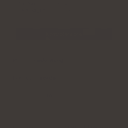
Portion: 1
kapsel per dag
Tillräckligt för:
90 dagar
Kontrollera pris
Produktbeskrivning
För- och nackdelar
Ytterligare information
Omega + Vitamin D3 800 IU för barn