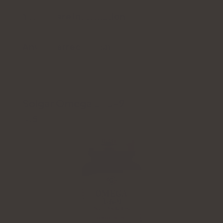
Ytterligare information
Användarrecension
Solgar Omega 3-6-9
4.5