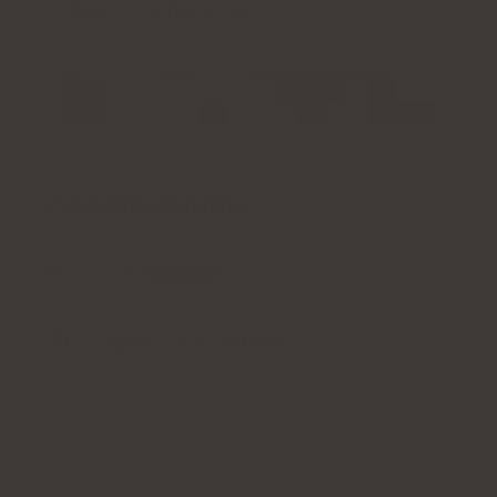
Tillräckligt för:
20 dagar
Kontrollera pris
Produktbeskrivning
För- och nackdelar
Ytterligare information
EFFEKTIV FÖRPACKNING