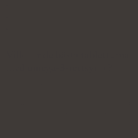
Omega-9-fettsyror
Omega 3-6-9
Symtom på omega-3-brist
Vilka är de bästa tabletterna
med omega-3-fettsyror?
De bästa tabletterna med
omega-3-fettsyror
är
Natu.Care Omega-3 ᵀᴳ Premium.
Formeln har en
dos på 750 mg omega-3 (250 mg
DHA
+ 500 mg
EPA
) och varar i 60 dagar. Dessutom har
tillskottet en ren sammansättning som
bekräftats av laboratorietester, och omega-3 är