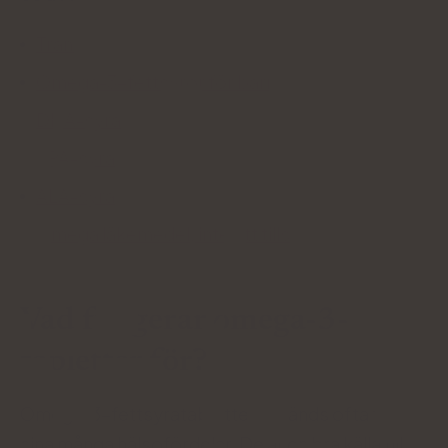
Tranium
Omega-3-fettsyror för barn
DHA-syra
EPA-syra
ALA-syra
Omega läkemedel, inte ett tillskott
Vad fungerar omega-3-
tabletter för?
Omega-3-fettsyratabletter används ofta för
sina många hälsofördelar. De är en bra källa till