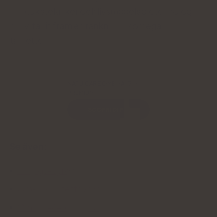
apotekstekniker och livsmedelsbioteknolog,
har vi tagit fram en rankning av omega-3-
tabletter.
NATU.CARE OMEGA-3ᵀᴳ
PREMIUM
SCOPRI DI PIÙ
Se även:
Omega-syror
Omega-3-fettsyror
Omega-6-fettsyror