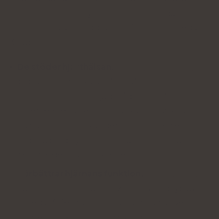
fleromättade fettsyror som utför viktiga
funktioner i våra kroppar. Hur fungerar omega-
3-tabletter?
De stöder hjärthälsan.
Omega-3-fettsyror
bidrar till att sänka det "onda" LDL-
kolesterolet och höja det "goda" HDL-
kolesterolet, vilket främjar kardiovaskulär
hälsa. Dessutom kan dessa ingredienser
reglera blodtrycket, vilket är en annan faktor
som stöder hjärtfunktionen.
Förbättrar hjärnans funktion.
Omega-syror
,
såsom
DHA
, som är en extremt viktig typ av
omega-3-fettsyra för hjärnans hälsa. De
hjälper till med neurologisk hälsa, kan