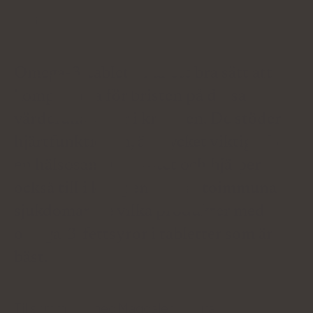
Médiá o nás:
Omega-3-tabletter är ett bra sätt att
kompensera för bristen på dessa
värdefulla syror i kroppen. De stöder
hjärtfunktionen, är mycket viktiga för
en hälsosam graviditet och hjälper
också till i kampen mot autoimmuna
sjukdomar. Se vilka produkter med
omega-3-fettsyror i tabletter som är
bäst.
Tillsammans med Magdalena Ciura,