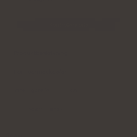
Kontrollera pris
Produktbeskrivning
För- och nackdelar
Ytterligare information
Användarrecension
Se även: