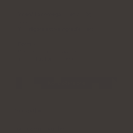
Innehåll av omega-3 i en daglig portion:
600 mg (600 mg
DHA
)
Ytterligare aktiva ingredienser:
folsyra
,
jod
,
vitamin D
Form:
kapslar
Portion:
2 kapslar dagligen
Tillräckligt för:
30 dagar
Kontrollera pris
Produktbeskrivning
För- och nackdelar