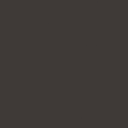
Personer som konsekvent
undviker fet fisk, nötter och
frön i sin kost kan ha brist
på omega-3-fettsyror. I
Personer som inte får i
sådana fall kan det vara
sig omega-3-fettsyror
nödvändigt med tillskott
via kosten
för att säkerställa att
kroppen får tillräckliga
mängder av dessa viktiga
näringsämnen.
På grund av omega-3-
fettsyrornas förmåga att
sänka LDL-kolesterol, höja
HDL-kolesterol och reglera
Personer med
blodtrycket
hjärtsjukdom
rekommenderas ofta
tabletter med dessa syror
till personer med
hjärtsjukdomar.