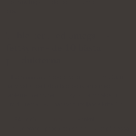
i form av triglycerider, som assimileras mycket
bra.
Tabletter med omega-3-
fettsyror - de 10 bästa
produkterna
Tillsammans med apotekaren Magdalena Ciura
har vi valt ut de 10 bästa produkterna med
tabletter med omega-3-syra. När vi valde ut
produkterna tog vi hänsyn till följande kriterier:
EPA- och
DHA-innehåll
.
Rankningen
inkluderar de produkter som är rikast på dessa