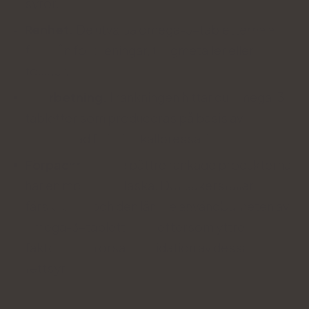
syror.
Renhet.
De utvalda omega-3-tabletterna är
fria från föroreningar, tungmetaller eller
toxiner.
Bearbetning.
I rankningen hittar du omega-3-
tabletter som produceras på basis av
oraffinerad fiskolja, kallpressad.
Förpackning.
De bättre rankade produkterna
har en mörk glasflaska. Det säkerställer
färskheten och den längre användbarheten av
omega-3-tabletterna, eftersom yttre
faktorer kan orsaka oxidation av dessa
fettsyror.