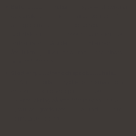
Betona hudens hälsa.
Omega-3-fettsyror är
också viktiga för hudens hälsa. De hjälper till
att reparera skadad hud, bekämpa
hudinfektioner och minska inflammation. Det
förbättrar också hudens elasticitet och
återfuktning, vilket kan bidra till att förhindra
hudens åldrande.
Stödjer graviditet och spädbarns hälsa.
DHA-syra spelar en nyckelroll i hjärnans och
ögats utveckling hos spädbarn. Dessutom
tyder forskning på att tillskott av omega-3-
syra under graviditeten kan bidra till barnets
normala utveckling.