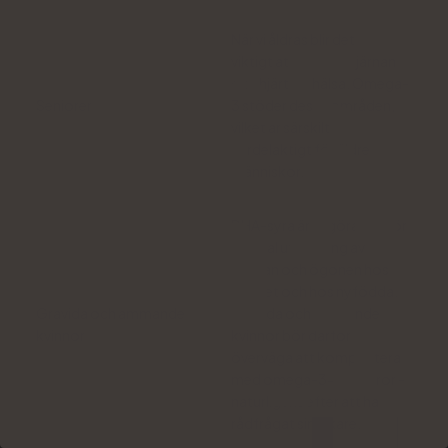
När vi åldras blir det särskilt
viktigt att skydda hjärnans
och hjärtats hälsa. Omega-
Seniorer
3 stöder dessa områden,
vilket är särskilt
fördelaktigt för äldre
människor.
DHA-syra är avgörande för
normal utveckling av
hjärnan och ögonen hos
fostret och hos nyfödda.
Gravida och ammande
Gravida och ammande
kvinnor
kvinnor bör därför
överväga att komplettera
med omega-3-fettsyror -
naturligtvis efter att ha
rådfrågat sin läkare.