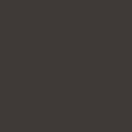
Expertutlåtande
FÖR GRAVIDA KVINNOR
Omegamed Optima Forte
4.9