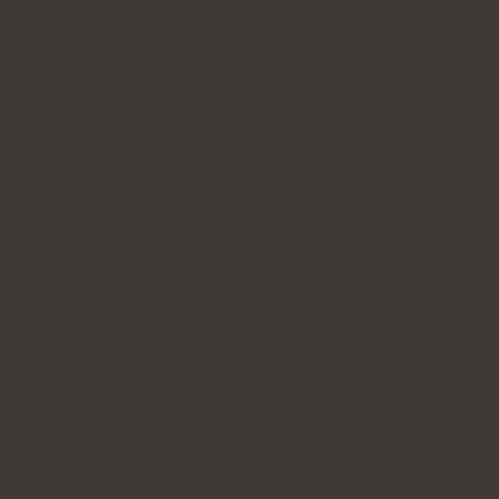
Aura Herbals Omega+ D3 kapslar
OstroVit Omega 3 Lätt att svälja
STÖDJER HJÄRNANS FUNKTION
Natu.Care Premium Omega 3 TG 750
mg
5.0