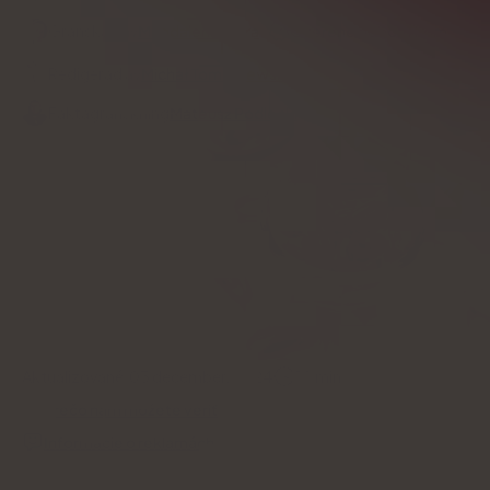
Granskad av
Magdalena Ciura
Overené odborníkom
Redigerad av
Michał Tomaszewski
Faktagranskning
Mateusz Podlecki
Aktualizované:
03 december, 2024
10
min
Prečo nám môžete veriť
Informácie o reklamách