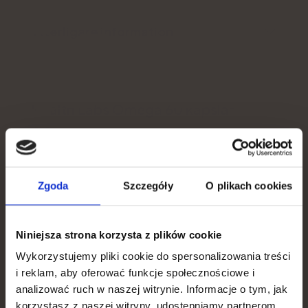
Ytterligare information
Health Labs Omega 60 kapslar
5.0
You get
Zgoda
Szczegóły
O plikach cookies
15% discount
Niniejsza strona korzysta z plików cookie
To apply for a discount, tell us what is most important
to you.
Wykorzystujemy pliki cookie do spersonalizowania treści
i reklam, aby oferować funkcje społecznościowe i
What is your goal?
analizować ruch w naszej witrynie. Informacje o tym, jak
korzystasz z naszej witryny, udostępniamy partnerom