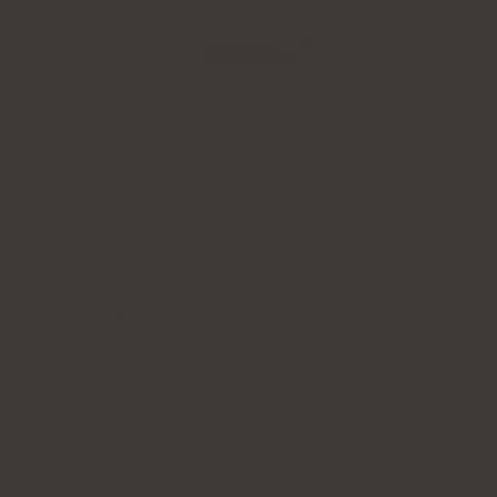
Innehåll av omega-syror:
omega-3-fettsyror
Alfa-linolensyra (ALA) - 585 mg
eikosapentaensyra (EPA) - 344 mg
dokosahexaensyra (DHA) - 221 mg
omega-6-fettsyror
linolsyra (LA) - 598 mg
gamma-linolensyra (GLA) - 274 mg
omega-9-fettsyror
Oljesyra - 325 mg
Källa till omegasyror
: fiskolja från ansjovis,
makrill, sardiner, linfröolja, gurkörtsolja
Form:
kapslar
Förpackning:
60 kapslar
Daglig servering:
3 kapslar per dag