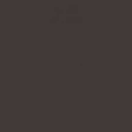
Renhet av farmaceutisk kvalitet:
550 mg
(220 mg
DHA
+ 330 mg
EPA
) i en daglig portion
Hjärn- och hjärthälsa:
stödjer minne,
koncentration och det kardiovaskulära
systemet
Ingen fiskig eftersmak
: luktfri, IFOS-
certifierad
Omega från vilda fisk
ar: ansvarsfullt fiske,