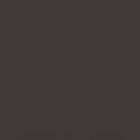
Omega 3-innehåll:
750 mg (250 mg
DHA
+
500 mg
EPA
) berikat med vitamin E
Form av naturliga triglycerider
- bästa
absorption och biotillgänglighet
Låg totox-kvot på 6,5
- garanti för fiskoljans
färskhet och renhet
Certifierat
hållbart fiske
För hjärna, hjärta och immunförsvar:
stödjer viktiga kroppsfunktioner
Portion:
1 kapsel per dag
Tillräckligt för:
60 dagar
Kontrollera pris