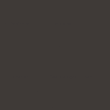
motverka depressiva tillstånd och förbättra
minne och fokus.
De stöder led- och benhälsa.
EPA- och
DHA-syror
har antiinflammatoriska
egenskaper som kan bidra till att minska
ledsmärta och stelhet i samband med
sjukdomar som reumatoid artrit. Dessutom
bidrar de till att förbättra bentätheten, vilket
kan förebygga olika tillstånd.
De har en positiv effekt på ögonhälsan.
DHA-syra är en nyckelkomponent i näthinnan
och brist på den kan leda till synproblem.
Därför kan tillskott av omega-3-fettsyror
bidra till att förebygga vissa ögonsjukdomar.