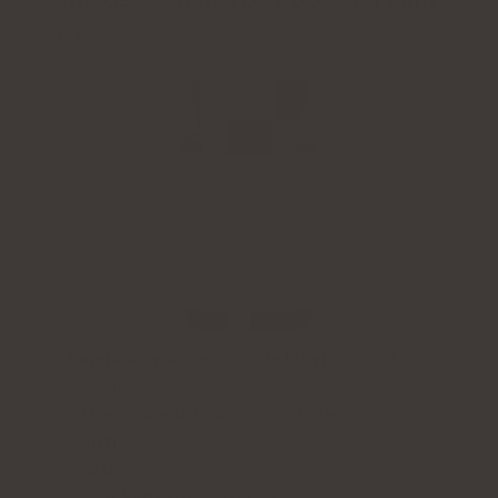
4.9
Innehåll av omega-3-fettsyror
: 300 mg
(180 mg EPA + 120 mg DHA)
Ytterligare aktiva ingredienser:
vitamin D3
Form:
kapslar som kan vridas av
Portion:
1 kapsel per dag
Tillräckligt för:
60 dagar