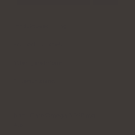
Produktbeskrivning
För- och nackdelar
Ytterligare information
Expertutlåtande
Natu.Care Omega 3 550 mg
4.6