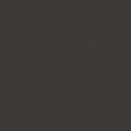
KFD Omega 3+
4.9
Innehåll av omega-3 i en daglig portion:
1000 mg (inklusive 220 mg
DHA
och 330 mg
EPA
)
Ytterligare aktiva ingredienser:
vitamin E
Form:
kapslar