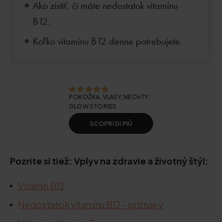
Ako zistiť, či máte nedostatok vitamínu
B12.
Koľko vitamínu B12 denne potrebujete.
POKOŽKA, VLASY, NECHTY:
GLOW STORIES
SCOPRI DI PIÙ
Pozrite si tiež: Vplyv na zdravie a životný štýl:
Vitamín B12
Nedostatok vitamínu B12 - príznaky