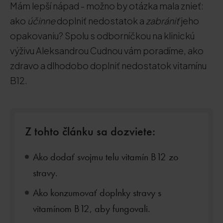
Mám lepší nápad - možno by otázka mala znieť:
ako
účinne
doplniť nedostatok a
zabrániť
jeho
opakovaniu? Spolu s odborníčkou na klinickú
výživu Aleksandrou Cudnou vám poradíme, ako
zdravo a dlhodobo doplniť nedostatok vitamínu
B12.
Z tohto článku sa dozviete:
Ako dodať svojmu telu vitamín B12 zo
stravy.
Ako konzumovať doplnky stravy s
vitamínom B12, aby fungovali.