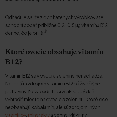
Odhaduje sa, že z obohatených výrobkov ste
schopní dodať približne 0,2-0,5 µg vitamínu B12
denne, čo je príliš
.
Ktoré ovocie obsahuje vitamín
B12?
Vitamín B12 sa v ovocí a zelenine nenachádza.
Najlepším zdrojom vitamínu B12 sú živočíšne
potraviny. Nezabudnite si však každý deň
vyhradiť miesto na ovocie a zeleninu, ktoré síce
neobsahujú kobalamín, ale sú zdrojom iných
vitamínov
,
minerálov
a cennej vlákniny.