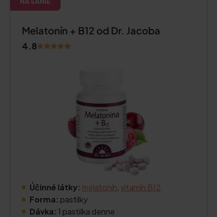
NA SANIE
Melatonín + B12 od Dr. Jacoba
4.8
Účinné látky:
melatonín
,
vitamín B12
Forma:
pastilky
Dávka:
1 pastilka denne