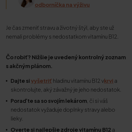
odborníčka na výživu
Je čas zmeniť stravu a životný štýl, aby ste už
nemali problémy s nedostatkom vitamínu B12.
Čo robiť? Nižšie je uvedený kontrolný zoznam
s akčným plánom.
Dajte si
vyšetriť
hladinu vitamínu B12 v
krvi
a
skontrolujte, aký závažný je jeho nedostatok.
Poraďte sa so svojím lekárom
, či si váš
nedostatok vyžaduje doplnky stravy alebo
lieky.
Overte si najlepšie zdroje vitamínu B12
a