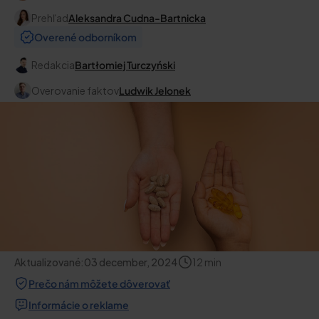
Prehľad
Aleksandra Cudna-Bartnicka
Overené odborníkom
Redakcia
Bartłomiej Turczyński
Overovanie faktov
Ludwik Jelonek
Aktualizované:
03 december, 2024
12
min
Prečo nám môžete dôverovať
Informácie o reklame