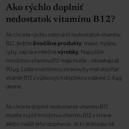
Ako rýchlo doplniť
nedostatok vitamínu B12?
Ak chcete rýchlo odstrániť nedostatok vitamínu
B12, jedzte
živočíšne produkty
: mäso, hydinu,
ryby, vajcia a mliečne
výrobky
. Najvyššie
množstvo vitamínu B12 majú mušle - obsahujú až
90 µg. Ľudia s rastlinnou stravou by mali dopĺňať
vitamín B12 z výživových doplnkov v dávke 2,4 µg
denne.
Ak chcete doplniť nedostatok vitamínu B12,
musíte zvýšiť množstvo vitamínu B12 v strave
alebo zvážiť jeho doplnenie. Je to jednoduché,