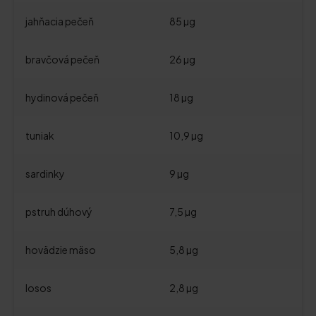
jahňacia pečeň
85 µg
bravčová pečeň
26 µg
hydinová pečeň
18 µg
tuniak
10,9 µg
sardinky
9 µg
pstruh dúhový
7,5 µg
hovädzie mäso
5,8 µg
losos
2,8 µg