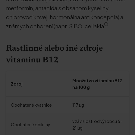
metformín, antacidá s obsahom kyseliny
chlorovodíkovej, hormonálna antikoncepcia) a
známych ochorení (napr. SIBO, celiakia
.
Rastlinné alebo iné zdroje
vitamínu B12
Množstvo vitamínu B12
Zdroj
na 100 g
Obohatené kvasnice
117 µg
v závislosti od výrobcu 6-
Obohatené obilniny
21 µg