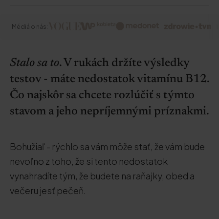
Médiá o nás:
Stalo sa to
. V rukách držíte výsledky
testov - máte nedostatok vitamínu B12.
Čo najskôr sa chcete rozlúčiť s týmto
stavom a jeho nepríjemnými príznakmi.
Bohužiaľ - rýchlo sa vám môže stať, že vám bude
nevoľno z toho, že si tento nedostatok
vynahradíte tým, že budete na raňajky, obed a
večeru jesť pečeň.