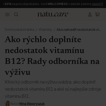
-30%
na prvú objednávku - kód
WELCOME30
+ darček zdarma
NAKÚPIŤ
Domovská stránka
Vitamíny
Ako nahradiť nedostatok vitamínu B12
Ako rýchlo doplníte
nedostatok vitamínu
B12? Rady odborníka na
výživu
Klinický odborník na výživu uvádza, ako doplniť
nedostatok vitamínu B12 a aké sú najlepšie zdroje
vitamínu B12.
Autor
Nina Wawryszuk