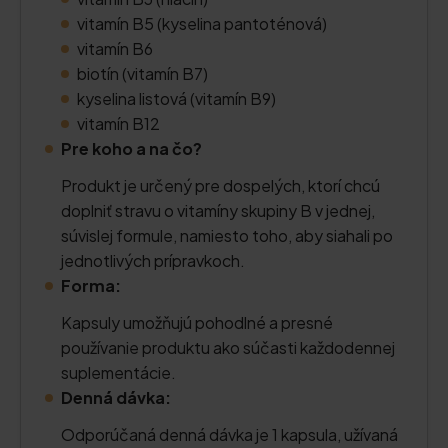
vitamín B5 (kyselina pantoténová)
vitamín B6
biotín (vitamín B7)
kyselina listová (vitamín B9)
vitamín B12
Pre koho a na čo?
Produkt je určený pre dospelých, ktorí chcú
doplniť stravu o vitamíny skupiny B v jednej,
súvislej formule, namiesto toho, aby siahali po
jednotlivých prípravkoch.
Forma:
Kapsuly umožňujú pohodlné a presné
používanie produktu ako súčasti každodennej
suplementácie.
Denná dávka:
Odporúčaná denná dávka je 1 kapsula, užívaná