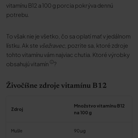
vitamínu B12 a 100 g porcia pokrýva dennú
potrebu.
To však nie je všetko, čo sa oplatí mať v jedálnom
lístku. Ak ste
všežravec
, pozrite sa, ktoré zdroje
tohto vitamínu vám najviac chutia. Ktoré výrobky
obsahujú vitamín
?
Živočíšne zdroje vitamínu B12
Množstvo vitamínu B12
Zdroj
na 100 g
Mušle
90 µg