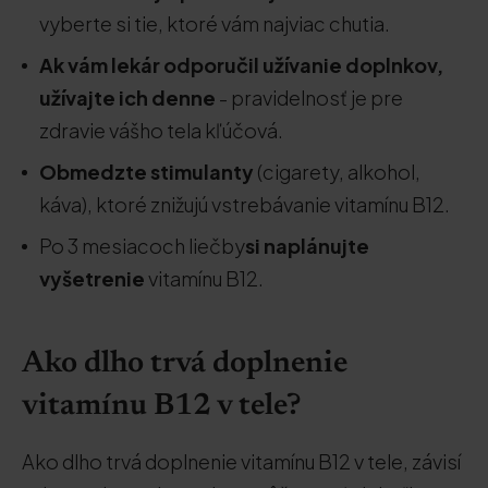
vyberte si tie, ktoré vám najviac chutia.
Ak vám lekár odporučil užívanie doplnkov,
užívajte ich denne
- pravidelnosť je pre
zdravie vášho tela kľúčová.
Obmedzte stimulanty
(cigarety, alkohol,
káva), ktoré znižujú vstrebávanie vitamínu B12.
Po 3 mesiacoch liečby
si naplánujte
vyšetrenie
vitamínu B12.
Ako dlho trvá doplnenie
vitamínu B12 v tele?
Ako dlho trvá doplnenie vitamínu B12 v tele, závisí