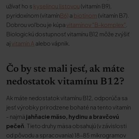
užívať ho s
kyselinou listovou
(vitamín B9),
pyridoxínom (vitamín
B6)
a
biotínom
(vitamín B7).
Dobrou voľbou je kúpa
vitamínov "B-komplex"
.
Biologickú dostupnosť vitamínu B12 môže zvýšiť
aj
vitamín A
alebo vápnik.
Čo by ste mali jesť, ak máte
nedostatok vitamínu B12?
Ak máte nedostatok vitamínu B12, odporúča sa
jesť výrobky prirodzene bohaté na tento vitamín
- najmä
jahňacie mäso, hydinu a bravčovú
pečeň
. Tieto druhy mäsa obsahujú (v závislosti
od pôvodu a spracovania) 18-85 mikrogramov