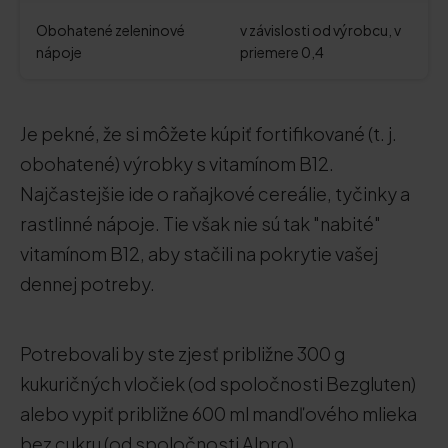
Obohatené zeleninové
v závislosti od výrobcu, v
nápoje
priemere 0,4
Je pekné, že si môžete kúpiť fortifikované (t. j.
obohatené) výrobky s vitamínom B12.
Najčastejšie ide o raňajkové cereálie, tyčinky a
rastlinné nápoje. Tie však nie sú tak "nabité"
vitamínom B12, aby stačili na pokrytie vašej
dennej potreby.
Potrebovali by ste zjesť približne 300 g
kukuričných vločiek (od spoločnosti Bezgluten)
alebo vypiť približne 600 ml mandľového mlieka
bez cukru (od spoločnosti Alpro).