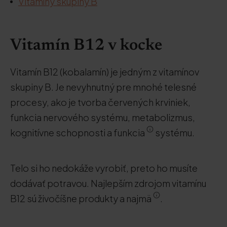
Vitamíny skupiny B
Vitamín B12 v kocke
Vitamín B12 (kobalamín) je jedným z vitamínov
skupiny B. Je nevyhnutný pre mnohé telesné
procesy, ako je tvorba červených krviniek,
funkcia nervového systému, metabolizmus,
kognitívne schopnosti a funkcia
systému.
Telo si ho nedokáže vyrobiť, preto ho musíte
dodávať potravou. Najlepším zdrojom vitamínu
B12 sú živočíšne produkty a najmä
.