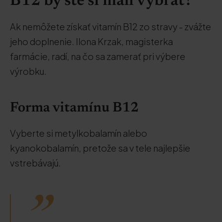
B12 by ste si mali vybrať?
Ak nemôžete získať vitamín B12 zo stravy - zvážte
jeho doplnenie. Ilona Krzak, magisterka
farmácie, radí, na čo sa zamerať pri výbere
výrobku.
Forma vitamínu B12
Vyberte si metylkobalamín alebo
kyanokobalamín, pretože sa v tele najlepšie
vstrebávajú.