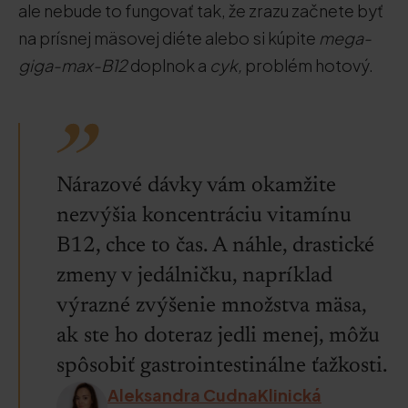
ale nebude to fungovať tak, že zrazu začnete byť
na prísnej mäsovej diéte alebo si kúpite
mega-
giga-max-B12
doplnok a
cyk,
problém hotový.
Nárazové dávky vám okamžite
nezvýšia koncentráciu vitamínu
B12, chce to čas. A náhle, drastické
zmeny v jedálničku, napríklad
výrazné zvýšenie množstva mäsa,
ak ste ho doteraz jedli menej, môžu
spôsobiť gastrointestinálne ťažkosti.
Aleksandra CudnaKlinická