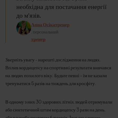
необхідна для постачання енергії
до м'язів.
Анна Осікатренер
, персональний
тренер
Зверніть увагу - нарешті дослідження на людях.
Вплив кордицепсу на спортивні результати вивчався
на людях похилого віку. Будьте певні - їм не казали
тренуватися 5 разів на тиждень для кросфіту.
В одному з них 30 здорових літніх людей отримували
або синтетичний штам кордицепсу 3 рази на день,
або плацебо протягом 6 тижнів. Їхньою єдиною