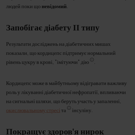
людей поки що
невідомий
.
Запобігає діабету ІІ типу
Результати досліджень на діабетичних мишах
показали, що кордицепс підтримує нормальний
рівень цукру в крові, "імітуючи" дію
.
Кордицепс може в майбутньому відігравати важливу
роль у лікуванні діабетичної нефропатії, впливаючи
на сигнальні шляхи, що беруть участь у запаленні,
окислювальному стресі
та
інсуліну.
Покращує здоров'я нирок