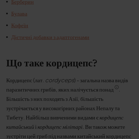
Берберин
Булава
Кофеїн
Дієтичні добавки з адаптогенами
Що таке кордицепс?
Кордицепс (лат.
cordyceps
) - загальна назва видів
паразитичних грибів, яких налічується понад
.
Більшість з них походять з Азії, більшість
зустрічається у високогірних районах Непалу та
Тибету. Найбільш вивченими видами є
кордицепс
китайський
і
кордицепс мілітарі
. Ви також можете
зустріти цей гриб під назвами китайський кордицепс