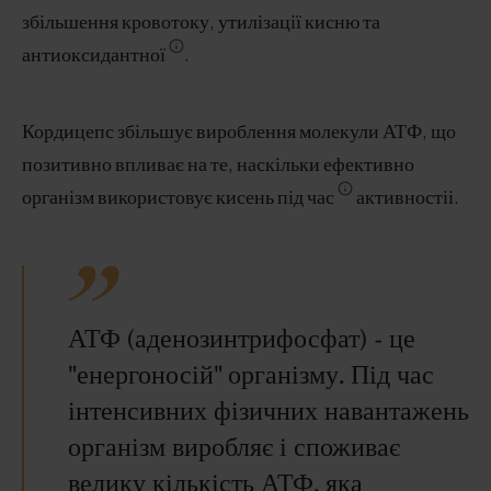
збільшення кровотоку, утилізації кисню та
антиоксидантної
.
Кордицепс збільшує вироблення молекули АТФ, що
позитивно впливає на те, наскільки ефективно
організм використовує кисень під час
активностіі.
АТФ (аденозинтрифосфат) - це
"енергоносій" організму. Під час
інтенсивних фізичних навантажень
організм виробляє і споживає
велику кількість АТФ, яка