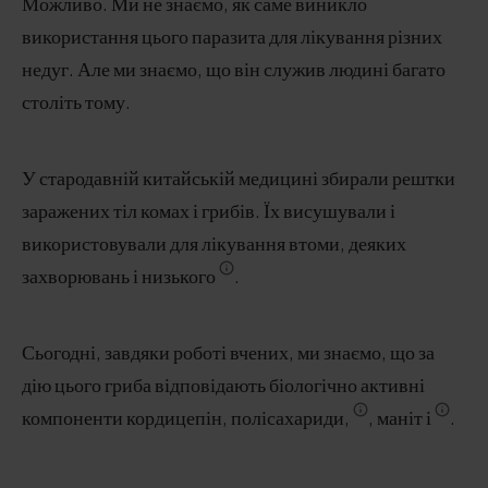
Можливо. Ми не знаємо, як саме виникло
використання цього паразита для лікування різних
недуг. Але ми знаємо, що він служив людині багато
століть тому.
У стародавній китайській медицині збирали рештки
заражених тіл комах і грибів. Їх висушували і
використовували для лікування втоми, деяких
захворювань і низького
.
Сьогодні, завдяки роботі вчених, ми знаємо, що за
дію цього гриба відповідають біологічно активні
компоненти кордицепін, полісахариди,
, маніт і
.