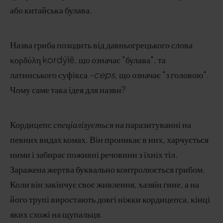
або китайська булава.
Назва гриба походить від давньогрецького слова
κορδύλη kordýlē, що означає "булава", та
латинського суфікса
-ceps
, що означає "з головою".
Чому саме така ідея для назви?
Кордицепс
спеціалізується
на паразитуванні на
певних видах комах. Він проникає в них, харчується
ними і забирає поживні речовини з їхніх тіл.
Заражена жертва буквально контролюється грибом.
Коли він закінчує своє живлення, хазяїн гине, а на
його трупі виростають довгі ніжки кордицепса, кінці
яких схожі на щупальця.