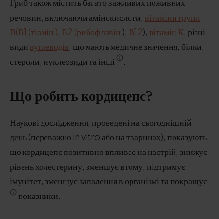
Гриб також містить багато важливих поживних
речовин, включаючи амінокислоти,
вітаміни групи
В
(В1 (тіамін
)
,
В2 (рибофлавін
),
В12
),
вітамін К
, різні
види
вуглеводів
, що мають медичне значення, білки,
стероли, нуклеозиди та інші
.
Що робить кордицепс?
Наукові дослідження, проведені на сьогоднішній
день (переважно in vitro або на тваринах), показують,
що кордицепс позитивно впливає на настрій, знижує
рівень холестерину, зменшує втому, підтримує
імунітет, зменшує запалення в організмі та покращує
показники.