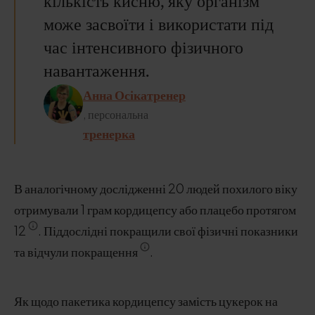
кількість кисню, яку організм
може засвоїти і використати під
час інтенсивного фізичного
навантаження.
Анна Осікатренер
, персональна
тренерка
В аналогічному дослідженні 20 людей похилого віку
отримували 1 грам кордицепсу або плацебо протягом
12
. Піддослідні покращили свої фізичні показники
та відчули покращення
.
Як щодо пакетика кордицепсу замість цукерок на