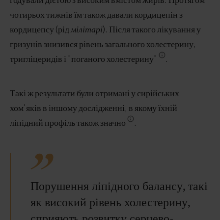
чотирьох тижнів їм також давали кордицепін з
кордицепсу (рід
мілітарі
). Після такого лікування у
гризунів знизився рівень загального холестерину,
тригліцеридів і "поганого холестерину"
.
Такі ж результати були отримані у сирійських
хом'яків в іншому дослідженні, в якому їхній
ліпідний профіль також значно
.
Порушення ліпідного балансу, такі
як високий рівень холестерину,
сприяють розвитку серцево-