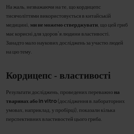
На жаль, незважаючи на те, що кордицепс
тисячоліттями використовується в китайській
медицині,
ми не можемо стверджувати
, що цей гриб
має корисні для здоров'я людини властивості.
Занадто мало наукових досліджень за участю людей
на цю тему.
Кордицепс - властивості
Результати досліджень, проведених переважно
на
тваринах або in vitro
(дослідження в лабораторних
умовах, наприклад, у пробірці), показали кілька
перспективних властивостей цього гриба.