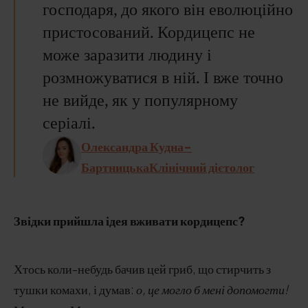
господаря, до якого він еволюційно
пристосований. Кордицепс не
може заразити людину і
розмножуватися в ній. І вже точно
не вийде, як у популярному
серіалі.
Олександра Кудна-
БартницькаКлінічний дієтолог
Звідки прийшла ідея вживати кордицепс?
Хтось коли-небудь бачив цей гриб, що стирчить з
тушки комахи, і думав:
о, це могло б мені допомогти!