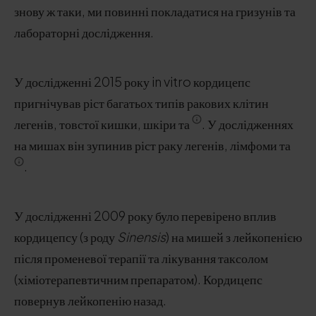
знову ж таки, ми повинні покладатися на гризунів та
лабораторні дослідження.
У дослідженні 2015 року in vitro кордицепс
пригнічував ріст багатьох типів ракових клітин
легенів, товстої кишки, шкіри та
. У дослідженнях
на мишах він зупинив ріст раку легенів, лімфоми та
.
У дослідженні 2009 року було перевірено вплив
кордицепсу (з роду
Sinensis
) на мишей з лейкопенією
після променевої терапії та лікування таксолом
(хіміотерапевтичним препаратом). Кордицепс
повернув лейкопенію назад.