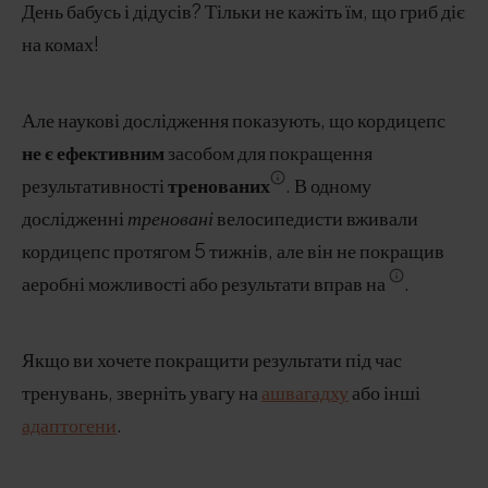
День бабусь і дідусів? Тільки не кажіть їм, що гриб діє
на комах!
Але наукові дослідження показують, що кордицепс
не є ефективним
засобом для покращення
результативності
тренованих
. В одному
дослідженні
треновані
велосипедисти вживали
кордицепс протягом 5 тижнів, але він не покращив
аеробні можливості або результати вправ на
.
Якщо ви хочете покращити результати під час
тренувань, зверніть увагу на
ашвагадху
або інші
адаптогени
.