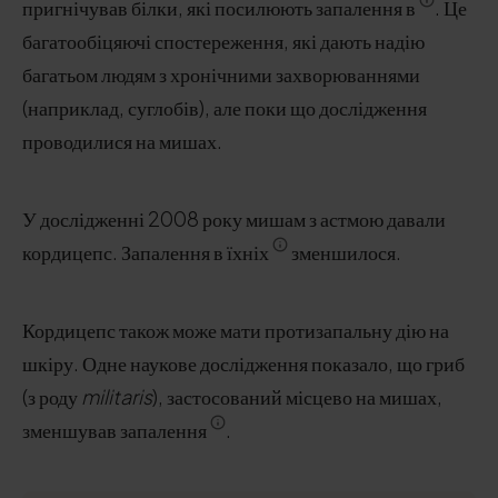
пригнічував білки, які посилюють запалення в
. Це
багатообіцяючі спостереження, які дають надію
багатьом людям з хронічними захворюваннями
(наприклад, суглобів), але поки що дослідження
проводилися на мишах.
У дослідженні 2008 року мишам з астмою давали
кордицепс. Запалення в їхніх
зменшилося.
Кордицепс також може мати протизапальну дію на
шкіру. Одне наукове дослідження показало, що гриб
(з роду
militaris
), застосований місцево на мишах,
зменшував запалення
.