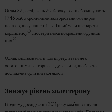
Огляд 22 досліджень 2014 року, в яких брали участь
1 746 осіб з хронічними захворюваннями нирок,
показав, що у пацієнтів, які приймали препарати
кордицепсу
спостерігалося покращення функції
цих
.
Однак слід зазначити, що ці результати не є
остаточними - автори огляду заявили, що багато
досліджень були низької якості.
Знижує рівень холестерину
В одному дослідженні 2011 року хом'яків і щурів
годували дієтою з високим вмістом жирів. Протягом