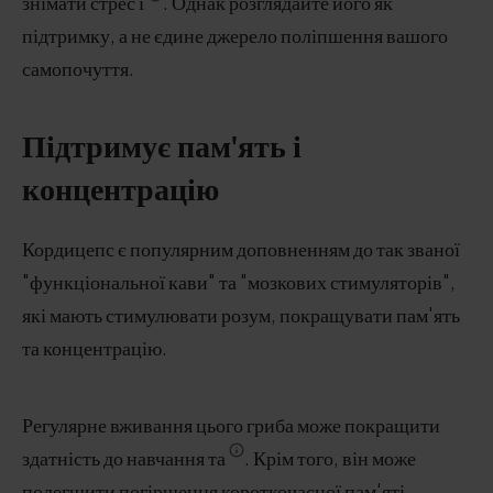
знімати стрес і
. Однак розглядайте його як
підтримку, а не єдине джерело поліпшення вашого
самопочуття.
Підтримує пам'ять і
концентрацію
Кордицепс є популярним доповненням до так званої
"функціональної кави" та "мозкових стимуляторів",
які мають стимулювати розум, покращувати пам'ять
та концентрацію.
Регулярне вживання цього гриба може покращити
здатність до навчання та
. Крім того, він може
полегшити погіршення короткочасної пам'яті,