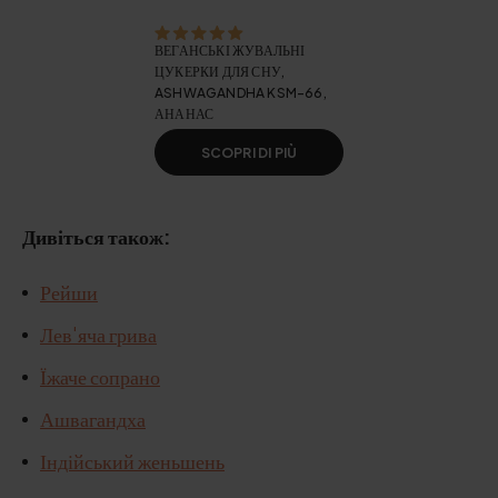
ВЕГАНСЬКІ ЖУВАЛЬНІ
ЦУКЕРКИ ДЛЯ СНУ,
ASHWAGANDHA KSM-66,
АНАНАС
SCOPRI DI PIÙ
Дивіться також:
Рейши
Лев'яча грива
Їжаче сопрано
Ашвагандха
Індійський женьшень