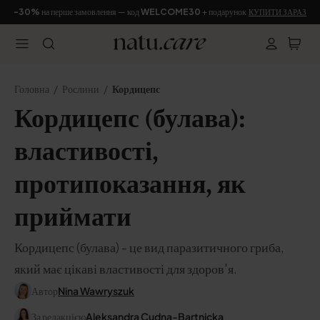
-30%
на перше замовлення — код
WELCOME30
+ подарунок
КУПИТИ ЗАРАЗ
Головна
Рослини
Кордицепс
Кордицепс (булава):
властивості,
протипоказання, як
приймати
Кордицепс (булава) - це вид паразитичного гриба,
який має цікаві властивості для здоров'я.
Автор
Nina Wawryszuk
За редакцією
Aleksandra Cudna-Bartnicka