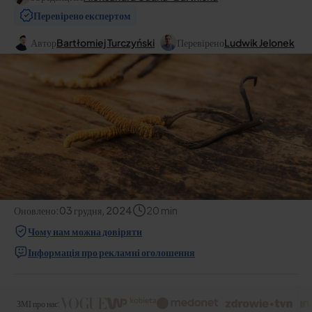
Перевірено експертом
Автор
Bartłomiej Turczyński
Перевірено
Ludwik Jelonek
Оновлено:
03 грудня, 2024
20
min
Чому нам можна довіряти
Інформація про рекламні оголошення
ЗМІ про нас: