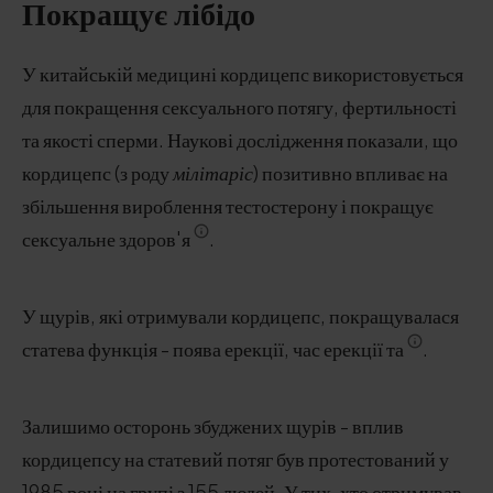
Покращує лібідо
У китайській медицині кордицепс використовується
для покращення сексуального потягу, фертильності
та якості сперми. Наукові дослідження показали, що
кордицепс (з роду
мілітаріс
) позитивно впливає на
збільшення вироблення тестостерону і покращує
сексуальне здоров'я
.
У щурів, які отримували кордицепс, покращувалася
статева функція - поява ерекції, час ерекції та
.
Залишимо осторонь збуджених щурів - вплив
кордицепсу на статевий потяг був протестований у
1985 році на групі з 155 людей. У тих, хто отримував