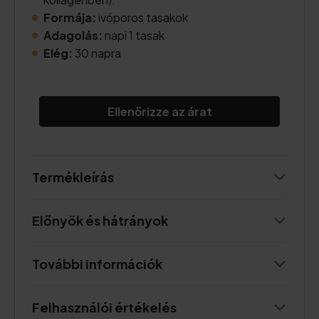
Formája:
ivóporos tasakok
Adagolás:
napi 1 tasak
Elég:
30 napra
Ellenőrizze az árat
Termékleírás
Előnyök és hátrányok
További információk
Felhasználói értékelés