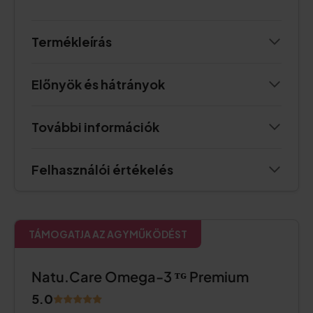
Termékleírás
Előnyök és hátrányok
További információk
Felhasználói értékelés
TÁMOGATJA AZ AGYMŰKÖDÉST
Natu.Care Omega-3 ᵀᴳ Premium
5.0