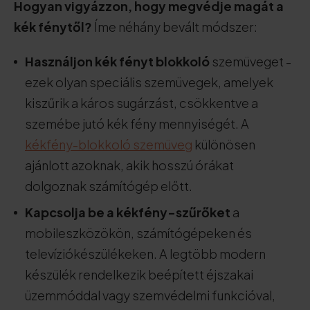
Hogyan vigyázzon, hogy megvédje magát a
kék fénytől?
Íme néhány bevált módszer:
Használjon kék fényt blokkoló
szemüveget -
ezek olyan speciális szemüvegek, amelyek
kiszűrik a káros sugárzást, csökkentve a
szemébe jutó kék fény mennyiségét. A
kékfény-blokkoló szemüveg
különösen
ajánlott azoknak, akik hosszú órákat
dolgoznak számítógép előtt.
Kapcsolja be a kékfény-szűrőket
a
mobileszközökön, számítógépeken és
televíziókészülékeken. A legtöbb modern
készülék rendelkezik beépített éjszakai
üzemmóddal vagy szemvédelmi funkcióval,