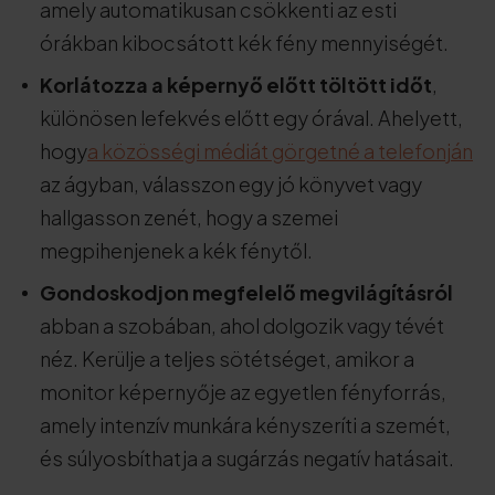
amely automatikusan csökkenti az esti
órákban kibocsátott kék fény mennyiségét.
Korlátozza a képernyő előtt töltött időt
,
különösen lefekvés előtt egy órával. Ahelyett,
hogy
a közösségi médiát görgetné a telefonján
az ágyban, válasszon egy jó könyvet vagy
hallgasson zenét, hogy a szemei
megpihenjenek a kék fénytől.
Gondoskodjon megfelelő megvilágításról
abban a szobában, ahol dolgozik vagy tévét
néz. Kerülje a teljes sötétséget, amikor a
monitor képernyője az egyetlen fényforrás,
amely intenzív munkára kényszeríti a szemét,
és súlyosbíthatja a sugárzás negatív hatásait.