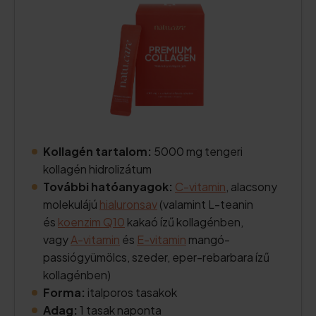
Kollagén tartalom:
5000 mg tengeri
kollagén hidrolizátum
További hatóanyagok:
C-vitamin
, alacsony
molekulájú
hialuronsav
(valamint L-teanin
és
koenzim Q10
kakaó ízű kollagénben,
vagy
A-vitamin
és
E-vitamin
mangó-
passiógyümölcs, szeder, eper-rebarbara ízű
kollagénben)
Forma:
italporos tasakok
Adag:
1 tasak naponta