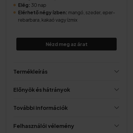
Elég:
30 nap
Elérhető négy ízben:
mangó, szeder, eper-
rebarbara, kakaó vagy ízmix
Nézd meg az árat
Termékleírás
Előnyök és hátrányok
További információk
Felhasználói vélemény