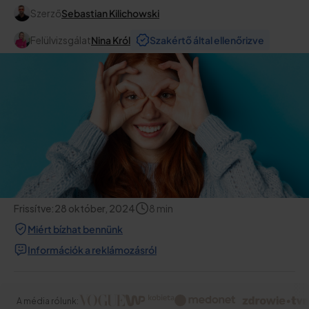
Szerző
Sebastian Kilichowski
Felülvizsgálat
Nina Król
Szakértő által ellenőrizve
Frissítve:
28 október, 2024
8
min
Miért bízhat bennünk
Információk a reklámozásról
A média rólunk: