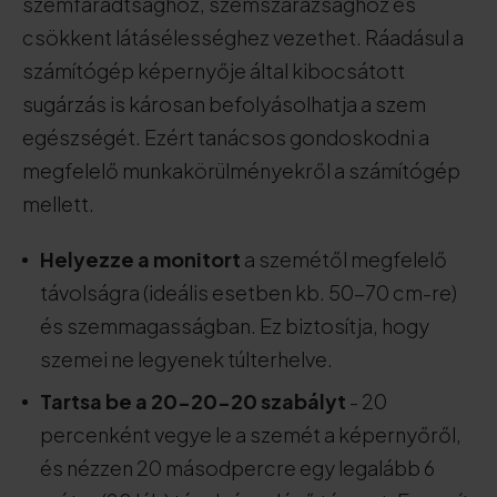
szemfáradtsághoz, szemszárazsághoz és
csökkent látásélességhez vezethet. Ráadásul a
számítógép képernyője által kibocsátott
sugárzás is károsan befolyásolhatja a szem
egészségét. Ezért tanácsos gondoskodni a
megfelelő munkakörülményekről a számítógép
mellett.
Helyezze a monitort
a szemétől megfelelő
távolságra (ideális esetben kb. 50-70 cm-re)
és szemmagasságban. Ez biztosítja, hogy
szemei ne legyenek túlterhelve.
Tartsa be a 20-20-20 szabályt
- 20
percenként vegye le a szemét a képernyőről,
és nézzen 20 másodpercre egy legalább 6