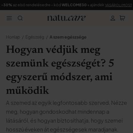
-30%
az első rendelésedre – kód
WELCOME30
+ ajándék
VÁSÁROLJ MOST
Honlap
Egészség
A szem egészsége
Hogyan védjük meg
szemünk egészségét? 5
egyszerű módszer, ami
működik
A szemed az egyik legfontosabb szerved. Nézze
meg, hogyan gondoskodhat mindennap a
látásáról, és hogyan biztosíthatja, hogy szemei
hosszú éveken át egészségesek maradjanak.