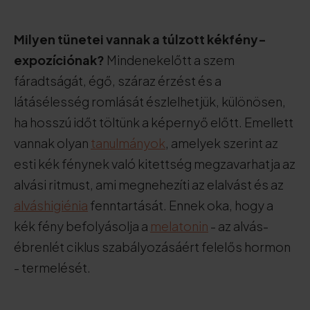
Milyen tünetei vannak a túlzott kékfény-
expozíciónak?
Mindenekelőtt a szem
fáradtságát, égő, száraz érzést és a
látásélesség romlását észlelhetjük, különösen,
ha hosszú időt töltünk a képernyő előtt. Emellett
vannak olyan
tanulmányok
, amelyek szerint az
esti kék fénynek való kitettség megzavarhatja az
alvási ritmust, ami megnehezíti az elalvást és az
alváshigiénia
fenntartását. Ennek oka, hogy a
kék fény befolyásolja a
melatonin
- az alvás-
ébrenlét ciklus szabályozásáért felelős hormon
- termelését.