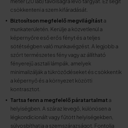
méter (20 láb) távolságra lévő tárgyat. Ez segít
csökkenteni a szem kifáradását.
Biztosítson megfelelő megvilágítást
a
munkaterületén. Kerülje a közvetlenül a
képernyőre eső erős fényt és a teljes
sötétségben való munkavégzést. A legjobb a
szórt természetes fény vagy az állítható
fényerejű asztali lámpák, amelyek
minimalizálják a tükröződéseket és csökkentik
a képernyő és a környezet közötti
kontrasztot.
Tartsa fenn a megfelelő páratartalmat
a
helyiségben. A száraz levegő, különösen a
légkondicionált vagy fűtött helyiségekben,
súlyosbíthatja a szemszárazságot. Fontolja