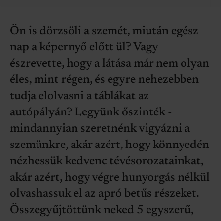
Ön is dörzsöli a szemét, miután egész
nap a képernyő előtt ül? Vagy
észrevette, hogy a látása már nem olyan
éles, mint régen, és egyre nehezebben
tudja elolvasni a táblákat az
autópályán? Legyünk őszinték -
mindannyian szeretnénk vigyázni a
szemünkre, akár azért, hogy könnyedén
nézhessük kedvenc tévésorozatainkat,
akár azért, hogy végre hunyorgás nélkül
olvashassuk el az apró betűs részeket.
Összegyűjtöttünk neked 5 egyszerű,