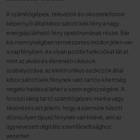
A számítógépek, televíziók és okostelefonok
képernyői által kibocsátott kék fény a nagy
energiájú látható fény spektrumának része. Bár
kis mennyiségben természetes módon jelen van
a napfényben, és olyan pozitív funkciókat lát el,
mint az alvási és ébrenléti ciklusok
szabályozása, az elektronikus eszközök által
kibocsátott kék fénynek való tartós kitettség
negatív hatással lehet a szem egészségére. A
hosszú ideig tartó számítógépes munka vagy
tévénézés azt jelenti, hogy a szemünk túlzott
dózisú ilyen típusú fénynek van kitéve, ami az
úgynevezett digitális szemfáradtsághoz
vezethet.