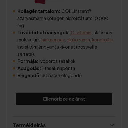
Kollagéntartalom:
COLLinstant®
szarvasmarha kollagén hidrolizátum: 10 000
mg.
További hatóanyagok:
C-vitamin
, alacsony
molekuláris
hialuronsav
,
glükozamin
,
kondroitin
,
indiai tömjéngyanta kivonat (boswellia
serrata).
Formája:
ivóporos tasakok
Adagolás:
1 tasak naponta
Elegendő:
30 napra elegendő
Ellenőrizze az árat
Termékleírás