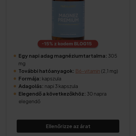
Egy napi adag magnéziumtartalma:
305
mg
További hatóanyagok:
B6-vitamin
(2,1 mg)
Formája:
kapszula
Adagolás:
napi 3 kapszula
Elegendő a következőkhöz:
30 napra
elegendő
Ellenőrizze az árat