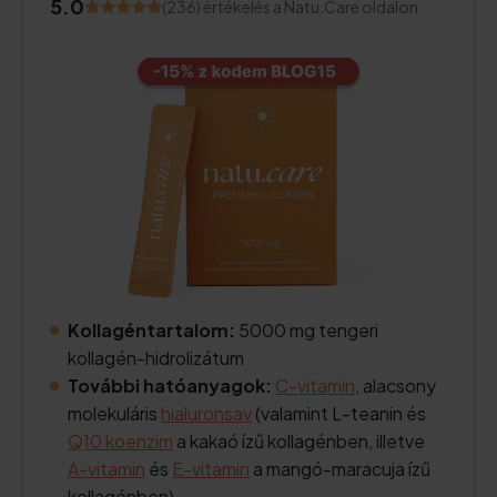
5.0
(236) értékelés a Natu.Care oldalon
Kollagéntartalom:
5000 mg tengeri
kollagén-hidrolizátum
További hatóanyagok:
C-vitamin
, alacsony
molekuláris
hialuronsav
(valamint L-teanin és
Q10 koenzim
a kakaó ízű kollagénben, illetve
A-vitamin
és
E-vitamin
a mangó-maracuja ízű
kollagénben).