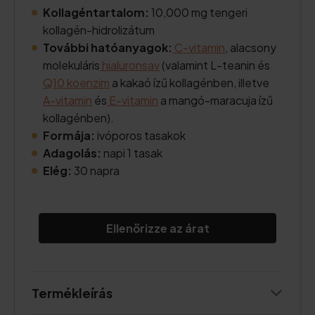
Kollagéntartalom:
10,000 mg tengeri
kollagén-hidrolizátum
További hatóanyagok:
C-vitamin
, alacsony
molekuláris
hialuronsav
(valamint L-teanin és
Q10 koenzim
a kakaó ízű kollagénben, illetve
A-vitamin
és
E-vitamin
a mangó-maracuja ízű
kollagénben).
Formája:
ivóporos tasakok
Adagolás:
napi 1 tasak
Elég:
30 napra
Ellenőrizze az árat
Termékleírás