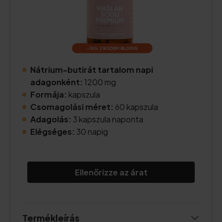
Nátrium-butirát tartalom napi
adagonként:
1200 mg
Formája:
kapszula
Csomagolási méret:
60 kapszula
Adagolás:
3 kapszula naponta
Elégséges:
30 napig
Ellenőrizze az árat
Termékleírás