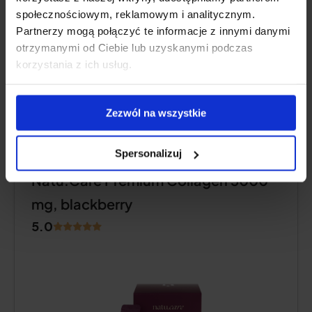
społecznościowym, reklamowym i analitycznym.
Product Description
Partnerzy mogą połączyć te informacje z innymi danymi
otrzymanymi od Ciebie lub uzyskanymi podczas
korzystania z ich usług.
Pros and Cons
Zezwól na wszystkie
REFRESHING TASTE
Spersonalizuj
Natu.Care Premium Collagen 5000
mg, blackberry
5.0