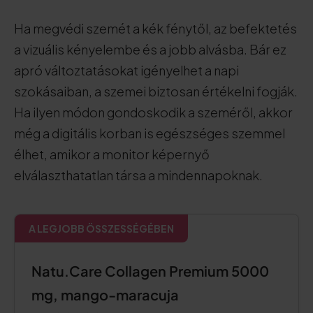
Ha megvédi szemét a kék fénytől, az befektetés
a vizuális kényelembe és a jobb alvásba. Bár ez
apró változtatásokat igényelhet a napi
szokásaiban, a szemei biztosan értékelni fogják.
Ha ilyen módon gondoskodik a szeméről, akkor
még a digitális korban is egészséges szemmel
élhet, amikor a monitor képernyő
elválaszthatatlan társa a mindennapoknak.
A LEGJOBB ÖSSZESSÉGÉBEN
Natu.Care Collagen Premium 5000
mg, mango-maracuja