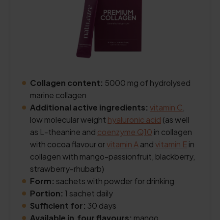
Collagen content:
5000 mg of hydrolysed
marine collagen
Additional active ingredients:
vitamin C
,
low molecular weight
hyaluronic acid
(as well
as L-theanine and
coenzyme Q10
in collagen
with cocoa flavour or
vitamin A
and
vitamin E
in
collagen with mango-passionfruit, blackberry,
strawberry-rhubarb)
Form:
sachets with powder for drinking
Portion:
1 sachet daily
Sufficient for:
30 days
Available in four flavours:
mango,