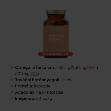
Omega-3 tartalom:
750 mg (250 mg
DHA
+
500 mg
EPA
)
További hatóanyagok:
nincs
Formája:
kapszula
Adagolás:
napi 1 kapszula
Elegendő:
60 napig