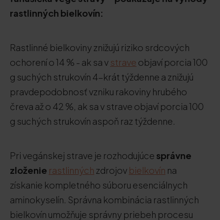
rastlinných bielkovín:
Rastlinné bielkoviny znižujú riziko srdcových
ochorení o 14 % - ak sa v
strave
objaví porcia 100
g suchých strukovín 4-krát týždenne a znižujú
pravdepodobnosť vzniku rakoviny hrubého
čreva až o 42 %, ak sa v strave objaví porcia 100
g suchých strukovín aspoň raz týždenne.
Pri vegánskej strave je rozhodujúce
správne
zloženie
rastlinných
zdrojov
bielkovín
na
získanie kompletného súboru esenciálnych
aminokyselín. Správna kombinácia rastlinných
bielkovín umožňuje správny priebeh procesu