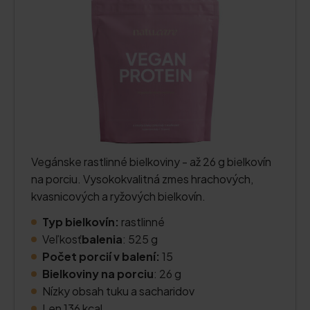
Vegánske rastlinné bielkoviny - až 26 g bielkovín
na porciu. Vysokokvalitná zmes hrachových,
kvasnicových a ryžových bielkovín.
Typ bielkovín:
rastlinné
Veľkosť
balenia
: 525 g
Počet porcií v balení:
15
Bielkoviny na porciu
: 26 g
Nízky obsah tuku a sacharidov
Len 136 kcal