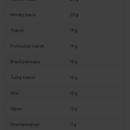
Nórsky losos
20 g
Tvaroh
19 g
Polotučný tvaroh
19 g
Bravčové mäso
18 g
Tučný tvaroh
16 g
Skyr
12 g
Vajcia
12 g
Smotanový syr
11 g