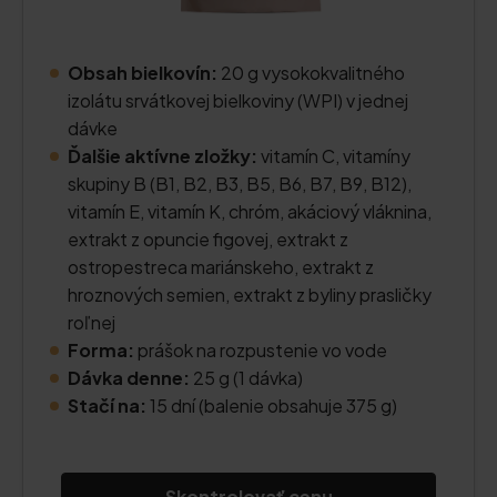
Obsah bielkovín:
20 g vysokokvalitného
izolátu srvátkovej bielkoviny (WPI) v jednej
dávke
Ďalšie aktívne zložky:
vitamín C, vitamíny
skupiny B (B1, B2, B3, B5, B6, B7, B9, B12),
vitamín E, vitamín K, chróm, akáciový vláknina,
extrakt z opuncie figovej, extrakt z
ostropestreca mariánskeho, extrakt z
hroznových semien, extrakt z byliny prasličky
roľnej
Forma:
prášok na rozpustenie vo vode
Dávka denne:
25 g (1 dávka)
Stačí na:
15 dní (balenie obsahuje 375 g)
Skontrolovať cenu