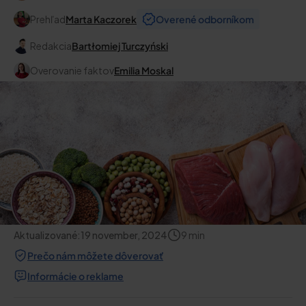
Prehľad
Marta Kaczorek
Overené odborníkom
Redakcia
Bartłomiej Turczyński
Overovanie faktov
Emilia Moskal
Aktualizované:
19 november, 2024
9
min
Prečo nám môžete dôverovať
Informácie o reklame