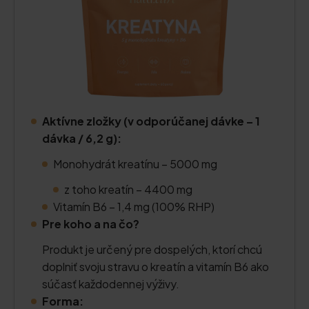
Aktívne zložky (v odporúčanej dávke – 1
dávka / 6,2 g):
Monohydrát kreatínu – 5000 mg
z toho kreatín – 4400 mg
Vitamín B6 – 1,4 mg (100% RHP)
Pre koho a na čo?
Produkt je určený pre dospelých, ktorí chcú
doplniť svoju stravu o kreatín a vitamín B6 ako
súčasť každodennej výživy.
Forma: