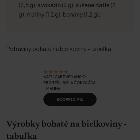
(2,5 g), avokádo (2 g), sušené datle (2
g), maliny (1,2 g), banány (1,2 g).
Potraviny bohaté na bielkoviny - tabuľka
NATU.CARE VEGÁNSKY
PROTEÍN, BIELA ČOKOLÁDA
- MALINA
SCOPRI DI PIÙ
Výrobky bohaté na bielkoviny -
tabuľka