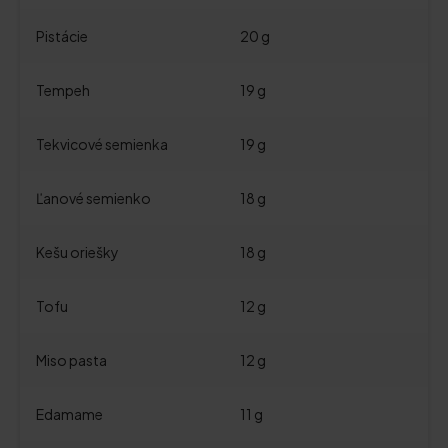
Pistácie
20 g
Tempeh
19 g
Tekvicové semienka
19 g
Ľanové semienko
18 g
Kešu oriešky
18 g
Tofu
12 g
Miso pasta
12 g
Edamame
11 g