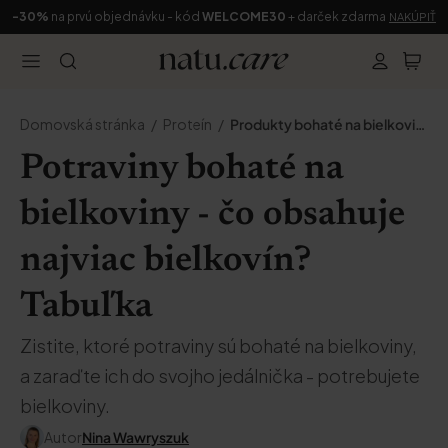
-30%
na prvú objednávku - kód
WELCOME30
+ darček zdarma
NAKÚPIŤ
Domovská stránka
Proteín
Produkty bohaté na bielkoviny
Potraviny bohaté na
bielkoviny - čo obsahuje
najviac bielkovín?
Tabuľka
Zistite, ktoré potraviny sú bohaté na bielkoviny,
a zaraďte ich do svojho jedálnička - potrebujete
bielkoviny.
Autor
Nina Wawryszuk