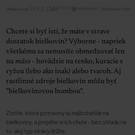
Médiá o nás:
Chcete si byť istí, že máte v strave
dostatok bielkovín? Výborne - napriek
všetkému sa nemusíte obmedzovať len
na
mäso
- hovädzie na tenko, kuracie s
ryžou (lebo ako inak) alebo tvaroh. Aj
rastlinné zdroje bielkovín môžu byť
"bielkovinovou bombou".
Zistite, ktoré potraviny sú najbohatšie na
bielkoviny, a prejdite si ich chute - bez ohľadu na
to, aký typ stravy držíte.