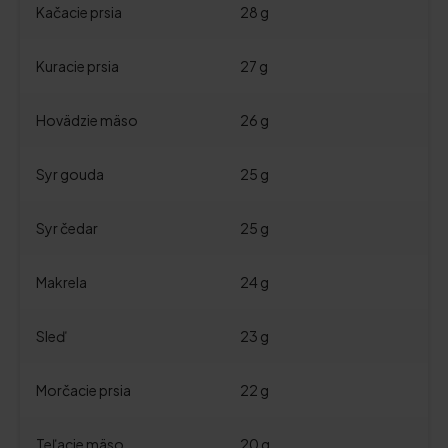
Kačacie prsia
28 g
Kuracie prsia
27 g
Hovädzie mäso
26 g
Syr gouda
25 g
Syr čedar
25 g
Makrela
24 g
Sleď
23 g
Morčacie prsia
22 g
Teľacie mäso
20 g