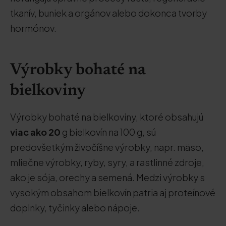
tkanív, buniek a orgánov alebo dokonca tvorby
hormónov.
Výrobky bohaté na
bielkoviny
Výrobky bohaté na bielkoviny, ktoré obsahujú
viac ako 20
g bielkovín na 100 g, sú
predovšetkým živočíšne výrobky, napr. mäso,
mliečne výrobky, ryby, syry, a rastlinné zdroje,
ako je sója, orechy a semená. Medzi výrobky s
vysokým obsahom bielkovín patria aj proteínové
doplnky, tyčinky alebo nápoje.