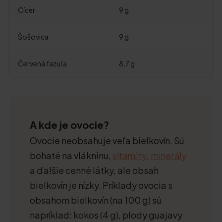
Cícer
9 g
Šošovica
9 g
Červená fazuľa
8,7 g
A kde je ovocie?
Ovocie neobsahuje veľa bielkovín. Sú
bohaté na vlákninu,
vitamíny
,
minerály
a ďalšie cenné látky, ale obsah
bielkovín je nízky. Príklady ovocia s
obsahom bielkovín (na 100 g) sú
napríklad: kokos (4 g), plody guajavy