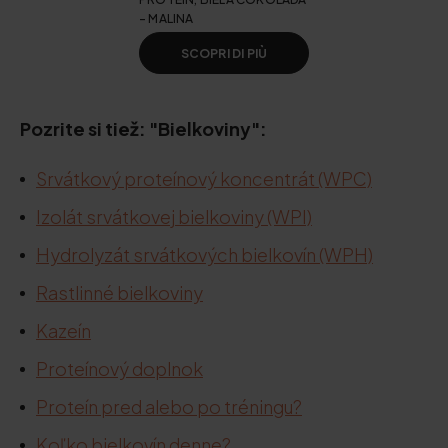
- MALINA
SCOPRI DI PIÙ
Pozrite si tiež: "Bielkoviny":
Srvátkový proteínový koncentrát (WPC)
Izolát srvátkovej bielkoviny (WPI)
Hydrolyzát srvátkových bielkovín (WPH)
Rastlinné bielkoviny
Kazeín
Proteínový doplnok
Proteín pred alebo po tréningu?
Koľko bielkovín denne?