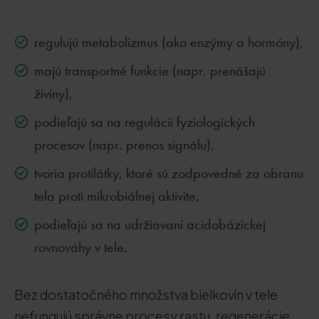
regulujú metabolizmus (ako enzýmy a hormóny),
majú transportné funkcie (napr. prenášajú
živiny),
podieľajú sa na regulácii fyziologických
procesov (napr. prenos signálu),
tvoria protilátky, ktoré sú zodpovedné za obranu
tela proti mikrobiálnej aktivite,
podieľajú sa na udržiavaní acidobázickej
rovnováhy v tele.
Bez dostatočného množstva bielkovín v tele
nefungujú správne procesy rastu, regenerácie