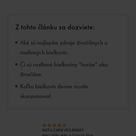
Z tohto článku sa dozviete:
Aké sú najlepšie zdroje živočíšnych a
rastlinných bielkovín.
Či sú rastlinné bielkoviny "horšie" ako
živočíšne.
Koľko bielkovín denne musíte
skonzumovať.
NATU.CARE VEGÁNSKY
PROTEÍN, BIELA ČOKOLÁDA