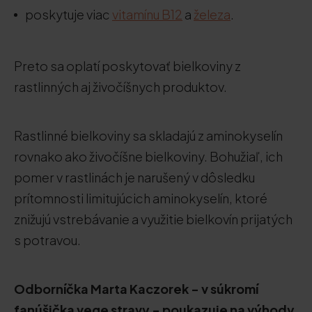
poskytuje viac
vitamínu B12
a
železa
.
Preto sa oplatí poskytovať bielkoviny z
rastlinných aj živočíšnych produktov.
Rastlinné bielkoviny sa skladajú z aminokyselín
rovnako ako živočíšne bielkoviny. Bohužiaľ, ich
pomer v rastlinách je narušený v dôsledku
prítomnosti limitujúcich aminokyselín, ktoré
znižujú vstrebávanie a využitie bielkovín prijatých
s potravou.
Odborníčka Marta Kaczorek - v súkromí
fanúšička vege stravy - poukazuje na výhody