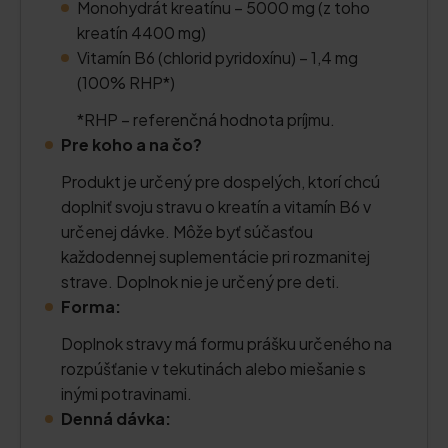
Monohydrát kreatínu – 5000 mg (z toho
kreatín 4400 mg)
Vitamín B6 (chlorid pyridoxínu) – 1,4 mg
(100% RHP*)
*RHP – referenčná hodnota príjmu.
Pre koho a na čo?
Produkt je určený pre dospelých, ktorí chcú
doplniť svoju stravu o kreatín a vitamín B6 v
určenej dávke. Môže byť súčasťou
každodennej suplementácie pri rozmanitej
strave. Doplnok nie je určený pre deti.
Forma:
Doplnok stravy má formu prášku určeného na
rozpúšťanie v tekutinách alebo miešanie s
inými potravinami.
Denná dávka: