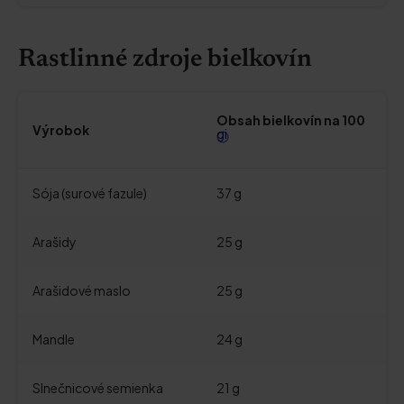
Rastlinné zdroje bielkovín
Obsah bielkovín na 100
Výrobok
gi
Sója (surové fazule)
37 g
Arašidy
25 g
Arašidové maslo
25 g
Mandle
24 g
Slnečnicové semienka
21 g