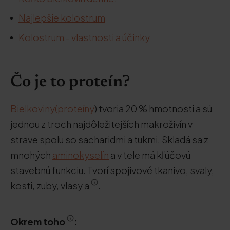
Najlepšie kolostrum
Kolostrum - vlastnosti a účinky
Čo je to proteín?
Bielkoviny
(proteíny
) tvoria 20 % hmotnosti a sú
jednou z troch najdôležitejších makroživín v
strave spolu so sacharidmi a tukmi. Skladá sa z
mnohých
aminokyselín
a v tele má kľúčovú
stavebnú funkciu. Tvorí spojivové tkanivo, svaly,
kosti, zuby, vlasy a
.
Okrem toho
: