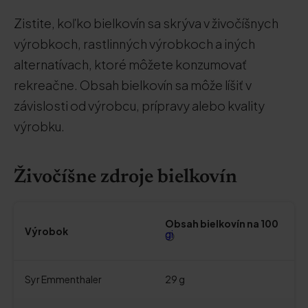
Zistite, koľko bielkovín sa skrýva v živočíšnych
výrobkoch, rastlinných výrobkoch a iných
alternatívach, ktoré môžete konzumovať
rekreačne. Obsah bielkovín sa môže líšiť v
závislosti od výrobcu, prípravy alebo kvality
výrobku.
Živočíšne zdroje bielkovín
Obsah bielkovín na 100
Výrobok
gi
Syr Emmenthaler
29 g