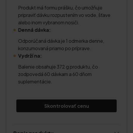
Produkt má formu prášku, čo umožňuje
pripraviť dávku rozpustením vo vode, šťave
alebo inom vybranom nosiči.
Denná dávka:
Odporúčaná dávka je 1 odmerka denne,
konzumovaná priamo po príprave.
Vydrží na:
Balenie obsahuje 372 g produktu, čo
zodpovedá 60 dávkam a 60 dňom
suplementácie.
Skontrolovať cenu