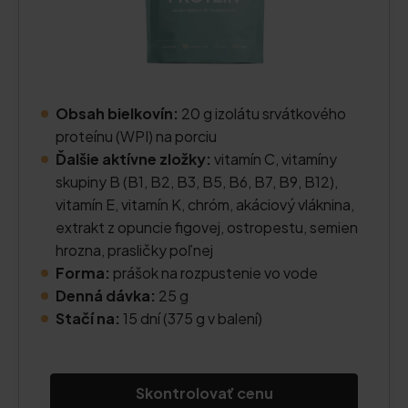
Obsah bielkovín:
20 g izolátu srvátkového
proteínu (WPI) na porciu
Ďalšie aktívne zložky:
vitamín C, vitamíny
skupiny B (B1, B2, B3, B5, B6, B7, B9, B12),
vitamín E, vitamín K, chróm, akáciový vláknina,
extrakt z opuncie figovej, ostropestu, semien
hrozna, prasličky poľnej
Forma:
prášok na rozpustenie vo vode
Denná dávka:
25 g
Stačí na:
15 dní (375 g v balení)
Skontrolovať cenu