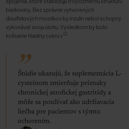
spojenia, ktoré stabilizujú trojrozmernú štruktúru
bielkoviny. Bez správne vytvorených
disulfidových mostíkov by inzulín nebol schopný
vykonávať svoju úlohu. Výsledkom by bolo
kolísanie hladiny cukru v
.
Štúdie ukazujú, že suplementácia L-
cysteínom zmierňuje príznaky
chronickej atrofickej gastritídy a
môže sa používať ako udržiavacia
liečba pre pacientov s týmto
ochorením.