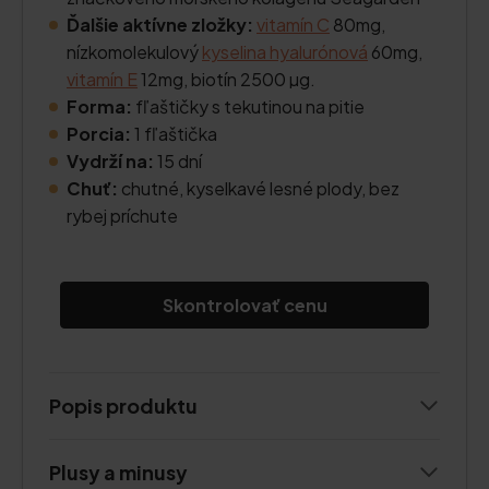
Ďalšie aktívne zložky:
vitamín C
80mg,
nízkomolekulový
kyselina hyalurónová
60mg,
vitamín E
12mg, biotín 2500 µg.
Forma:
fľaštičky s tekutinou na pitie
Porcia:
1 fľaštička
Vydrží na:
15 dní
Chuť:
chutné, kyselkavé lesné plody, bez
rybej príchute
Skontrolovať cenu
Popis produktu
Plusy a minusy