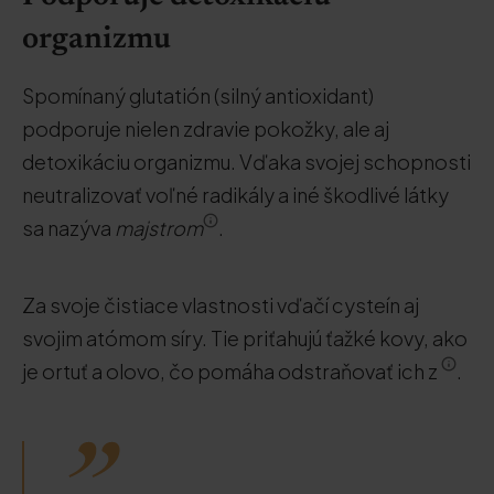
organizmu
Spomínaný glutatión (silný antioxidant)
podporuje nielen zdravie pokožky, ale aj
detoxikáciu organizmu. Vďaka svojej schopnosti
neutralizovať voľné radikály a iné škodlivé látky
sa nazýva
majstrom
.
Za svoje čistiace vlastnosti vďačí cysteín aj
svojim atómom síry. Tie priťahujú ťažké kovy, ako
je ortuť a olovo, čo pomáha odstraňovať ich z
.