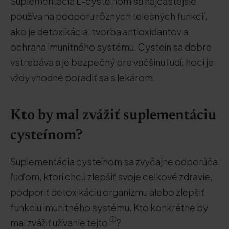
Suplementácia L-cysteínom sa najčastejšie
používa na podporu rôznych telesných funkcií,
ako je detoxikácia, tvorba antioxidantov a
ochrana imunitného systému. Cysteín sa dobre
vstrebáva a je bezpečný pre väčšinu ľudí, hoci je
vždy vhodné poradiť sa s lekárom.
Kto by mal zvážiť suplementáciu
cysteínom?
Suplementácia cysteínom sa zvyčajne odporúča
ľuďom, ktorí chcú zlepšiť svoje celkové zdravie,
podporiť detoxikáciu organizmu alebo zlepšiť
funkciu imunitného systému. Kto konkrétne by
mal zvážiť užívanie tejto
?