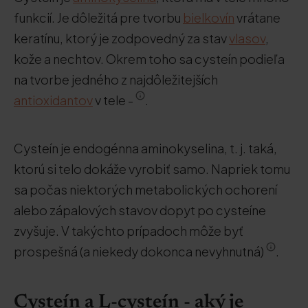
funkcií. Je dôležitá pre tvorbu
bielkovín
vrátane
keratínu, ktorý je zodpovedný za stav
vlasov
,
kože a nechtov. Okrem toho sa cysteín podieľa
na tvorbe jedného z najdôležitejších
antioxidantov
v tele -
.
Cysteín je endogénna aminokyselina, t. j. taká,
ktorú si telo dokáže vyrobiť samo. Napriek tomu
sa počas niektorých metabolických ochorení
alebo zápalových stavov dopyt po cysteíne
zvyšuje. V takýchto prípadoch môže byť
prospešná (a niekedy dokonca nevyhnutná)
.
Cysteín a L-cysteín - aký je