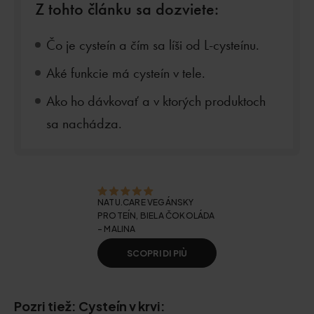
Z tohto článku sa dozviete:
Čo je cysteín a čím sa líši od L-cysteínu.
Aké funkcie má cysteín v tele.
Ako ho dávkovať a v ktorých produktoch
sa nachádza.
NATU.CARE VEGÁNSKY
PROTEÍN, BIELA ČOKOLÁDA
- MALINA
SCOPRI DI PIÙ
Pozri tiež: Cysteín v krvi: