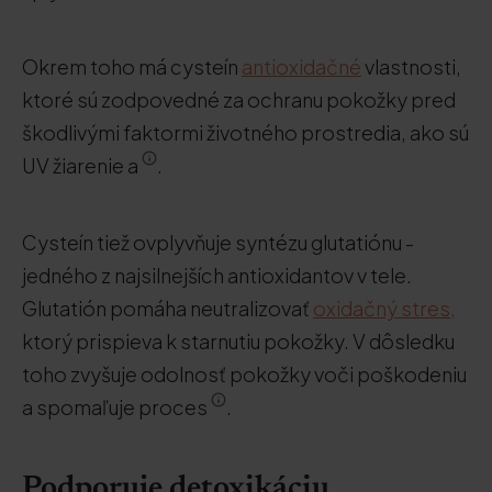
Okrem toho má cysteín
antioxidačné
vlastnosti,
ktoré sú zodpovedné za ochranu pokožky pred
škodlivými faktormi životného prostredia, ako sú
UV žiarenie a
.
Cysteín tiež ovplyvňuje syntézu glutatiónu -
jedného z najsilnejších antioxidantov v tele.
Glutatión pomáha neutralizovať
oxidačný stres,
ktorý prispieva k starnutiu pokožky. V dôsledku
toho zvyšuje odolnosť pokožky voči poškodeniu
a spomaľuje proces
.
Podporuje detoxikáciu