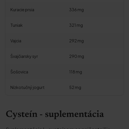
Kuracie prsia
336 mg
Tuniak
321 mg
Vajcia
292 mg
Švajčiarsky syr
290 mg
Šošovica
118 mg
Nízkotučný jogurt
52 mg
Cysteín - suplementácia