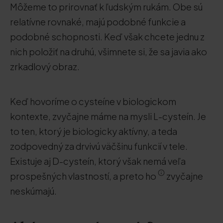
Môžeme to prirovnať k ľudským rukám. Obe sú
relatívne rovnaké, majú podobné funkcie a
podobné schopnosti. Keď však chcete jednu z
nich položiť na druhú, všimnete si, že sa javia ako
zrkadlový obraz.
Keď hovoríme o cysteíne v biologickom
kontexte, zvyčajne máme na mysli L-cysteín. Je
to ten, ktorý je biologicky aktívny, a teda
zodpovedný za drvivú väčšinu funkcií v tele.
Existuje aj D-cysteín, ktorý však nemá veľa
prospešných vlastností, a preto ho
zvyčajne
neskúmajú.