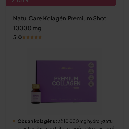
ZLOŽENIE
Natu.Care Kolagén Premium Shot
10000 mg
5.0
Obsah kolagénu:
až 10 000 mg hydrolyzátu
značkového morského kolagénu Seagarden
®