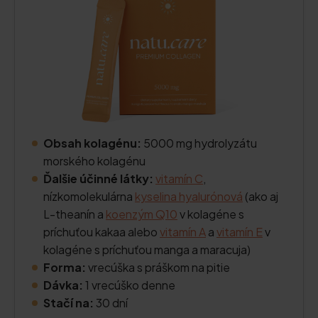
Obsah kolagénu:
5000 mg hydrolyzátu
morského kolagénu
Ďalšie účinné látky:
vitamín C
,
nízkomolekulárna
kyselina hyalurónová
(ako aj
L-theanín a
koenzým Q10
v kolagéne s
príchuťou kakaa alebo
vitamín A
a
vitamín E
v
kolagéne s príchuťou manga a maracuja)
Forma:
vrecúška s práškom na pitie
Dávka:
1 vrecúško denne
Stačí na:
30 dní