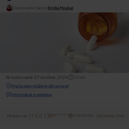
Overovanie faktov
Emilia Moskal
Aktualizované:
07 október, 2024
12
min
Prečo nám môžete dôverovať
Informácie o reklame
Médiá o nás: