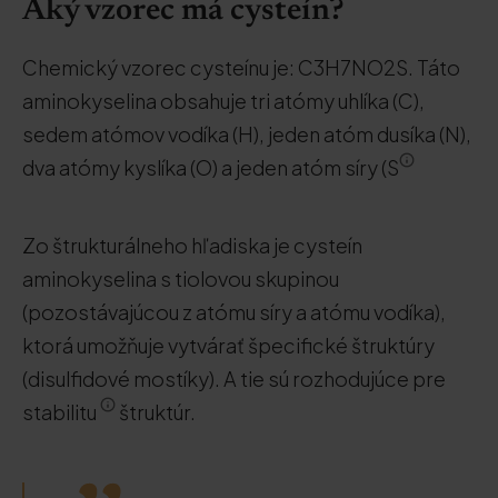
Aký vzorec má cysteín?
Chemický vzorec cysteínu je: C3H7NO2S. Táto
aminokyselina obsahuje tri atómy uhlíka (C),
sedem atómov vodíka (H), jeden atóm dusíka (N),
dva atómy kyslíka (O) a jeden atóm síry (S
Zo štrukturálneho hľadiska je cysteín
aminokyselina s tiolovou skupinou
(pozostávajúcou z atómu síry a atómu vodíka),
ktorá umožňuje vytvárať špecifické štruktúry
(disulfidové mostíky). A tie sú rozhodujúce pre
stabilitu
štruktúr.