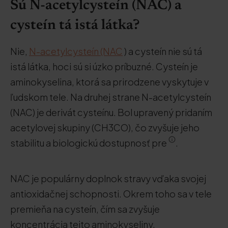
Sú N-acetylcysteín (NAC) a
cysteín tá istá látka?
Nie,
N-acetylcysteín (NAC
) a cysteín nie sú tá
istá látka, hoci sú si úzko príbuzné. Cysteín je
aminokyselina, ktorá sa prirodzene vyskytuje v
ľudskom tele. Na druhej strane N-acetylcysteín
(NAC) je derivát cysteínu. Bol upravený pridaním
acetylovej skupiny (CH3CO), čo zvyšuje jeho
stabilitu a biologickú dostupnosť pre
.
NAC je populárny doplnok stravy vďaka svojej
antioxidačnej schopnosti. Okrem toho sa v tele
premieňa na cysteín, čím sa zvyšuje
koncentrácia tejto aminokyseliny.