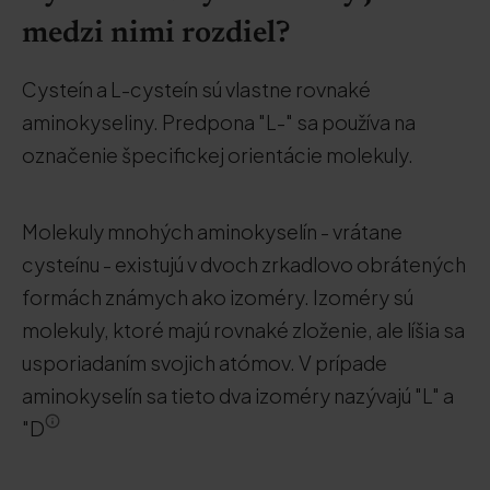
medzi nimi rozdiel?
Cysteín a L-cysteín sú vlastne rovnaké
aminokyseliny. Predpona "L-" sa používa na
označenie špecifickej orientácie molekuly.
Molekuly mnohých aminokyselín - vrátane
cysteínu - existujú v dvoch zrkadlovo obrátených
formách známych ako izoméry. Izoméry sú
molekuly, ktoré majú rovnaké zloženie, ale líšia sa
usporiadaním svojich atómov. V prípade
aminokyselín sa tieto dva izoméry nazývajú "L" a
"D