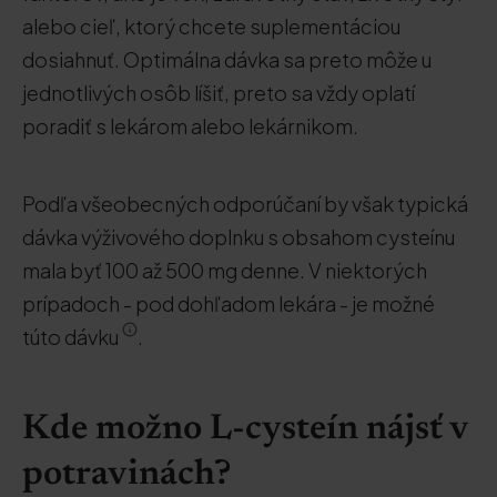
alebo cieľ, ktorý chcete suplementáciou
dosiahnuť. Optimálna dávka sa preto môže u
jednotlivých osôb líšiť, preto sa vždy oplatí
poradiť s lekárom alebo lekárnikom.
Podľa všeobecných odporúčaní by však typická
dávka výživového doplnku s obsahom cysteínu
mala byť 100 až 500 mg denne. V niektorých
prípadoch - pod dohľadom lekára - je možné
túto dávku
.
Kde možno L-cysteín nájsť v
potravinách?