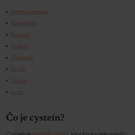
Aminokyseliny
Bielkoviny
Proteín
Arginín
Glutamín
Prolín
Glycín
Lyzín
Čo je cysteín?
Cysteín je
aminokyselina
, ktorá má v tele mnoho