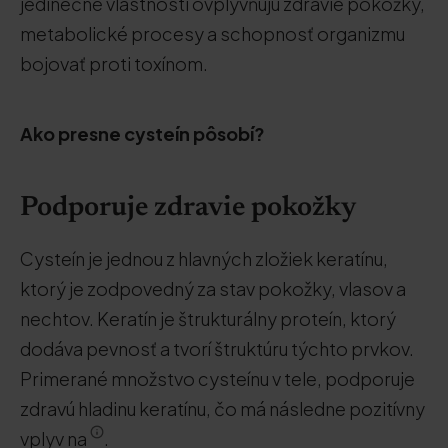
jedinečné vlastnosti ovplyvňujú zdravie pokožky,
metabolické procesy a schopnosť organizmu
bojovať proti toxínom.
Ako presne cysteín pôsobí?
Podporuje zdravie pokožky
Cysteín je jednou z hlavných zložiek keratínu,
ktorý je zodpovedný za stav pokožky, vlasov a
nechtov. Keratín je štrukturálny proteín, ktorý
dodáva pevnosť a tvorí štruktúru týchto prvkov.
Primerané množstvo cysteínu v tele, podporuje
zdravú hladinu keratínu, čo má následne pozitívny
vplyv na
.