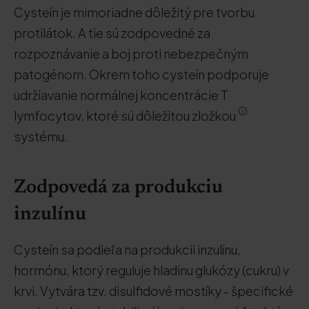
Cysteín je mimoriadne dôležitý pre tvorbu
protilátok. A tie sú zodpovedné za
rozpoznávanie a boj proti nebezpečným
patogénom. Okrem toho cysteín podporuje
udržiavanie normálnej koncentrácie T
lymfocytov, ktoré sú dôležitou zložkou
systému.
Zodpovedá za produkciu
inzulínu
Cysteín sa podieľa na produkcii inzulínu,
hormónu, ktorý reguluje hladinu glukózy (cukru) v
krvi. Vytvára tzv. disulfidové mostíky - špecifické