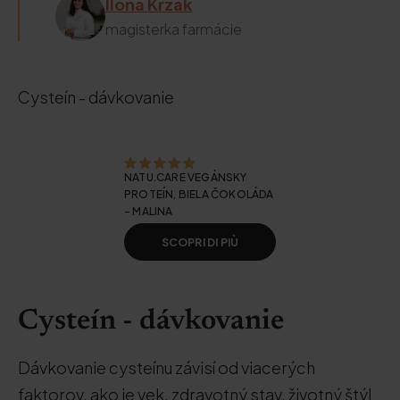
Ilona Krzak
magisterka farmácie
Cysteín - dávkovanie
NATU.CARE VEGÁNSKY
PROTEÍN, BIELA ČOKOLÁDA
- MALINA
SCOPRI DI PIÙ
Cysteín - dávkovanie
Dávkovanie cysteínu závisí od viacerých
faktorov, ako je vek, zdravotný stav, životný štýl