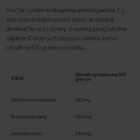
Hoci je cysteín endogénna aminokyselina, t. j.
telo si ho dokáže vyrobiť samo, je vhodné
dodávať ho aj zo stravy. V nasledujúcej tabuľke
nájdete 10 dobrých zdrojov cysteínu a jeho
obsah na 100 gramov výrobku.
Obsah cysteínu na 100
Zdroj
gramov
Slnečnicové semienka
383 mg
Bravčové kotlety
350 mg
Hovädzie mäso
345 mg