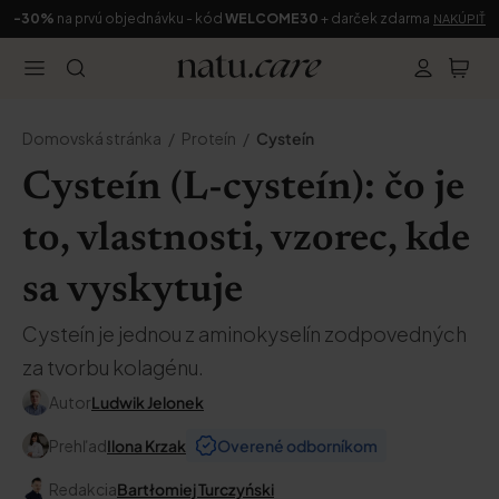
-30%
na prvú objednávku - kód
WELCOME30
+ darček zdarma
NAKÚPIŤ
Domovská stránka
Proteín
Cysteín
Cysteín (L-cysteín): čo je
to, vlastnosti, vzorec, kde
sa vyskytuje
Cysteín je jednou z aminokyselín zodpovedných
za tvorbu kolagénu.
Autor
Ludwik Jelonek
Prehľad
Ilona Krzak
Overené odborníkom
Redakcia
Bartłomiej Turczyński