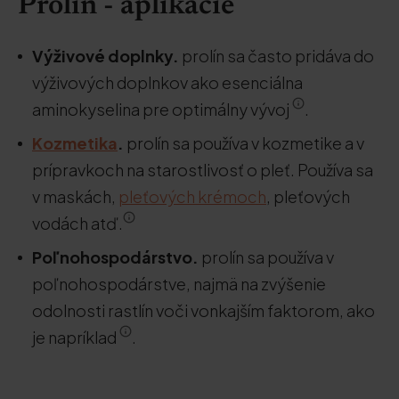
Prolín - aplikácie
Výživové doplnky.
prolín sa často pridáva do
výživových doplnkov ako esenciálna
aminokyselina pre optimálny vývoj
.
Kozmetika
.
prolín sa používa v kozmetike a v
prípravkoch na starostlivosť o pleť. Používa sa
v maskách,
pleťových krémoch
, pleťových
vodách atď.
Poľnohospodárstvo.
prolín sa používa v
poľnohospodárstve, najmä na zvýšenie
odolnosti rastlín voči vonkajším faktorom, ako
je napríklad
.