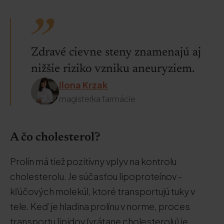
Zdravé cievne steny znamenajú aj
nižšie riziko vzniku aneuryziem.
Ilona Krzak
magisterka farmácie
A čo cholesterol?
Prolín má tiež pozitívny vplyv na kontrolu
cholesterolu. Je súčasťou lipoproteínov -
kľúčových molekúl, ktoré transportujú tuky v
tele. Keď je hladina prolínu v norme, proces
transportu lipidov (vrátane cholesterolu) je