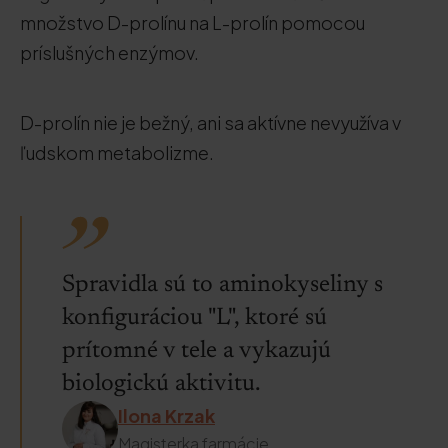
množstvo D-prolínu na L-prolín pomocou
príslušných enzýmov.
D-prolín nie je bežný, ani sa aktívne nevyužíva v
ľudskom metabolizme.
Spravidla sú to aminokyseliny s
konfiguráciou "L", ktoré sú
prítomné v tele a vykazujú
biologickú aktivitu.
Ilona Krzak
Magisterka farmácie