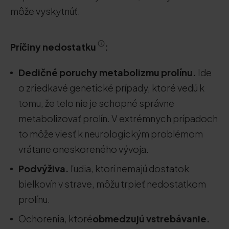
môže vyskytnúť.
Príčiny nedostatku
:
Dedičné poruchy metabolizmu prolínu.
Ide
o zriedkavé genetické prípady, ktoré vedú k
tomu, že telo nie je schopné správne
metabolizovať prolín. V extrémnych prípadoch
to môže viesť k neurologickým problémom
vrátane oneskoreného vývoja.
Podvýživa.
ľudia, ktorí nemajú dostatok
bielkovín v strave, môžu trpieť nedostatkom
prolínu.
Ochorenia, ktoré
obmedzujú vstrebávanie.