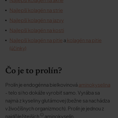
Najlepší kolagén na akné
Najlepší kolagén na strie
Najlepší kolagén na jazvy
Najlepší kolagén na kosti
Najlepší kolagén na pitie
a
kolagén na pitie
(účinky)
Čo je to prolín?
Prolín je endogénna bielkovinová
aminokyselina
- telo si ho dokáže vyrobiť samo. Vyrába sa
najmä z kyseliny glutámovej (bežne sa nachádza
v živočíšnych organizmoch). Prolín je jednou z
najdôležitejších
aminokyselín.