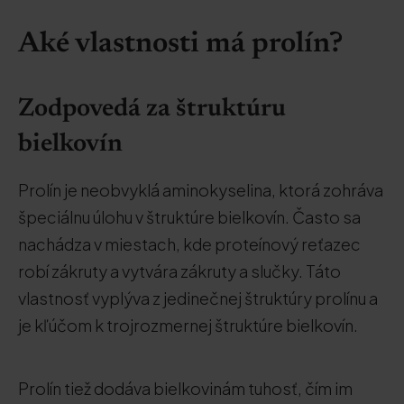
Aké vlastnosti má prolín?
Zodpovedá za štruktúru
bielkovín
Prolín je neobvyklá aminokyselina, ktorá zohráva
špeciálnu úlohu v štruktúre bielkovín. Často sa
nachádza v miestach, kde proteínový reťazec
robí zákruty a vytvára zákruty a slučky. Táto
vlastnosť vyplýva z jedinečnej štruktúry prolínu a
je kľúčom k trojrozmernej štruktúre bielkovín.
Prolín tiež dodáva bielkovinám tuhosť, čím im