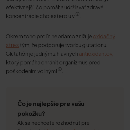
efektívnejší, čo pomáha udržiavať zdravé
koncentrácie cholesterolu v
.
Okrem toho prolín nepriamo znižuje
oxidačný
stres
tým, že podporuje tvorbu glutatiónu.
Glutatión je jedným z hlavných
antioxidantov,
ktorý pomáha chrániť organizmus pred
poškodením voľnými
.
Čo je najlepšie pre vašu
pokožku?
Ak sa nechcete rozhodnúť pre