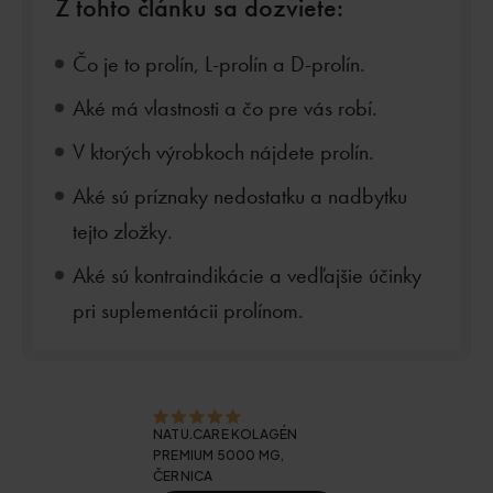
Z tohto článku sa dozviete:
Čo je to prolín, L-prolín a D-prolín.
Aké má vlastnosti a čo pre vás robí.
V ktorých výrobkoch nájdete prolín.
Aké sú príznaky nedostatku a nadbytku
tejto zložky.
Aké sú kontraindikácie a vedľajšie účinky
pri suplementácii prolínom.
NATU.CARE KOLAGÉN
PREMIUM 5000 MG,
ČERNICA