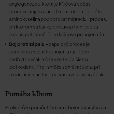
angiogenézou, ktorá je kľúčová počas
procesu hojenia rán. Okrem toho môže táto
aminokyselina podporovať migráciu - proces,
pri ktorom sa bunky presúvajú tam, kde sú
najviac potrebné, čo je kľúčové pri hojení rán.
Boj proti zápalu -
zápalový proces je
normálnou súčasťou hojenia rán. Jeho
nadbytok však môže viesť k ďalšiemu
poškodeniu. Prolín môže zohrávať úlohu pri
modulácii imunitnej reakcie a znižovaní zápalu.
Pomáha kĺbom
Prolín môže pomôcť ľuďom s bolesťami kĺbov a