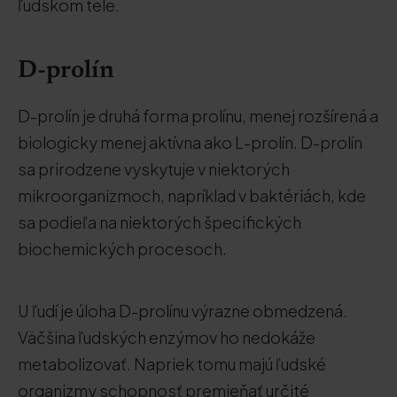
ľudskom tele.
D-prolín
D-prolín je druhá forma prolínu, menej rozšírená a
biologicky menej aktívna ako L-prolín. D-prolín
sa prirodzene vyskytuje v niektorých
mikroorganizmoch, napríklad v baktériách, kde
sa podieľa na niektorých špecifických
biochemických procesoch.
U ľudí je úloha D-prolínu výrazne obmedzená.
Väčšina ľudských enzýmov ho nedokáže
metabolizovať. Napriek tomu majú ľudské
organizmy schopnosť premieňať určité