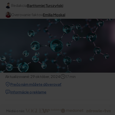
Redakcia
Bartłomiej Turczyński
Overovanie faktov
Emilia Moskal
Aktualizované:
29 október, 2024
17
min
Prečo nám môžete dôverovať
Informácie o reklame
Médiá o nás: