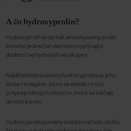
A čo hydroxyprolín?
Hydroxyprolín je derivát aminokyseliny prolín,
ktorého jedinečné vlastnosti vyplývajú z
dodatočnej hydroxylovej skupiny.
Najdôležitejšou úlohou hydroxyprolínu je jeho
úloha v kolagéne, ktorý sa skladá z troch
polypeptidových reťazcov, ktoré sa stáčajú
dovnútra a von.
Hydroxyprolín pomáha stabilizovať túto zložitú
štruktúru vytváraním vodných mostíkov, čím