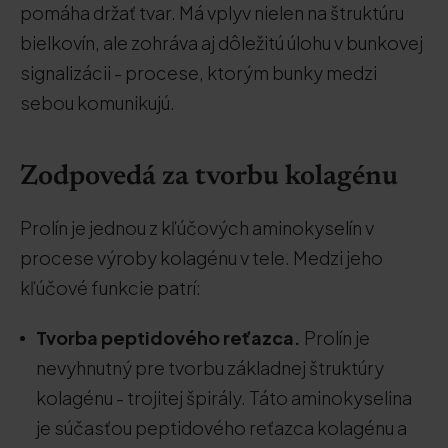
pomáha držať tvar. Má vplyv nielen na štruktúru
bielkovín, ale zohráva aj dôležitú úlohu v bunkovej
signalizácii - procese, ktorým bunky medzi
sebou komunikujú.
Zodpovedá za tvorbu kolagénu
Prolín je jednou z kľúčových aminokyselín v
procese výroby kolagénu v tele. Medzi jeho
kľúčové funkcie patrí:
Tvorba peptidového reťazca.
Prolín je
nevyhnutný pre tvorbu základnej štruktúry
kolagénu - trojitej špirály. Táto aminokyselina
je súčasťou peptidového reťazca kolagénu a