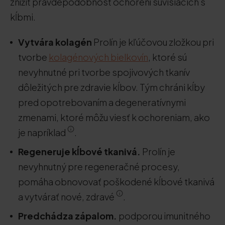
znížiť pravdepodobnosť ochorení súvisiacich s
kĺbmi.
Vytvára kolagén
Prolín je kľúčovou zložkou pri
tvorbe
kolagénových bielkovín
, ktoré sú
nevyhnutné pri tvorbe spojivových tkanív
dôležitých pre zdravie kĺbov. Tým chráni kĺby
pred opotrebovaním a degeneratívnymi
zmenami, ktoré môžu viesť k ochoreniam, ako
je napríklad
.
Regeneruje kĺbové tkanivá.
Prolín je
nevyhnutný pre regeneračné procesy,
pomáha obnovovať poškodené kĺbové tkanivá
a vytvárať nové, zdravé
.
Predchádza zápalom.
podporou imunitného