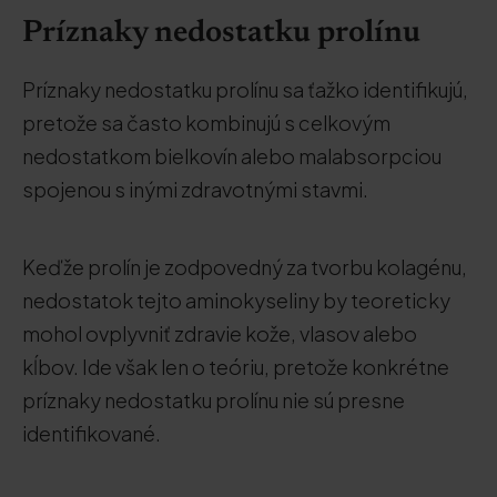
Príznaky nedostatku prolínu
Príznaky nedostatku prolínu sa ťažko identifikujú,
pretože sa často kombinujú s celkovým
nedostatkom bielkovín alebo malabsorpciou
spojenou s inými zdravotnými stavmi.
Keďže prolín je zodpovedný za tvorbu kolagénu,
nedostatok tejto aminokyseliny by teoreticky
mohol ovplyvniť zdravie kože, vlasov alebo
kĺbov. Ide však len o teóriu, pretože konkrétne
príznaky nedostatku prolínu nie sú presne
identifikované.