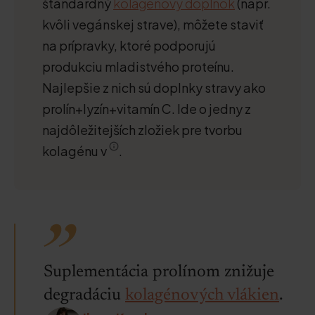
štandardný
kolagénový doplnok
(napr.
kvôli vegánskej strave), môžete staviť
na prípravky, ktoré podporujú
produkciu mladistvého proteínu.
Najlepšie z nich sú doplnky stravy ako
prolín+lyzín+vitamín C. Ide o jedny z
najdôležitejších zložiek pre tvorbu
kolagénu v
.
Suplementácia prolínom znižuje
degradáciu
kolagénových vlákien
.