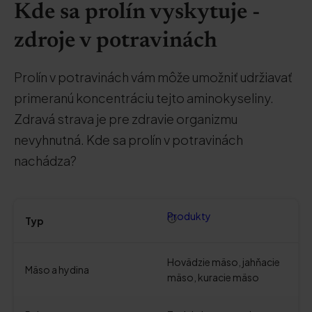
Kde sa prolín vyskytuje -
zdroje v potravinách
Prolín v potravinách vám môže umožniť udržiavať
primeranú koncentráciu tejto aminokyseliny.
Zdravá strava je pre zdravie organizmu
nevyhnutná. Kde sa prolín v potravinách
nachádza?
Produkty
Typ
Hovädzie mäso, jahňacie
Mäso a hydina
mäso, kuracie mäso