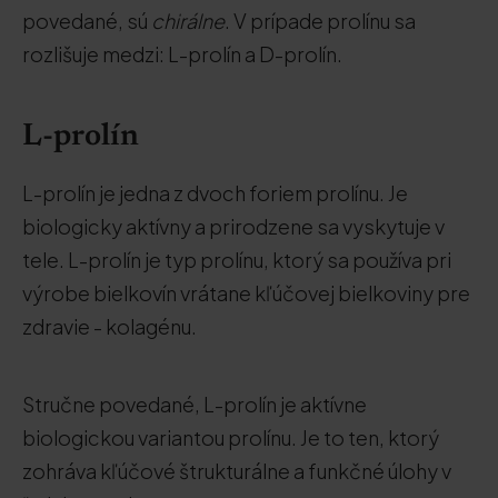
povedané, sú
chirálne
. V prípade prolínu sa
rozlišuje medzi: L-prolín a D-prolín.
L-prolín
L-prolín je jedna z dvoch foriem prolínu. Je
biologicky aktívny a prirodzene sa vyskytuje v
tele. L-prolín je typ prolínu, ktorý sa používa pri
výrobe bielkovín vrátane kľúčovej bielkoviny pre
zdravie - kolagénu.
Stručne povedané, L-prolín je aktívne
biologickou variantou prolínu. Je to ten, ktorý
zohráva kľúčové štrukturálne a funkčné úlohy v