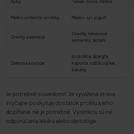
Ryby
Tuniak, losos, treska
Mlieko a mliečne výrobky
Mlieko, syr, jogurt
Orechy, tekvicové
Orechy a semená
semienka, sezam
brokolica, špargľa,
Zelenina a ovocie
kapusta, ružičkový kel,
banány
Je potrebné si uvedomiť, že vyvážená strava
zvyčajne poskytuje dostatok prolínu a jeho
dopĺňanie nie je potrebné. Výnimkou sú iné
odporúčania lekára alebo dietológa.