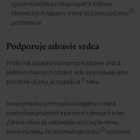
systému môže prolín prispieť k zníženiu
chronických zápalov, ktoré sú často príčinou
problémov.
Podporuje zdravie srdca
Prolín má zásadný význam pre zdravie srdca.
Jednou z hlavných oblastí, kde sa prejavujú jeho
pozitívne účinky, je regulácia
tlaku.
Je nevyhnutný pre tvorbu kolagénu v tele a
ovplyvňuje pružnosť a pevnosť cievnych stien.
Zdravé cievy sú odolnejšie voči zvýšenému
krvnému tlaku, čo minimalizuje riziko
ochorení.