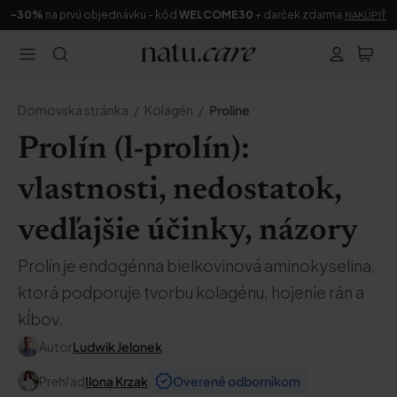
-30%
na prvú objednávku - kód
WELCOME30
+ darček zdarma
NAKÚPIŤ
Domovská stránka
Kolagén
Proline
Prolín (l-prolín):
vlastnosti, nedostatok,
vedľajšie účinky, názory
Prolín je endogénna bielkovinová aminokyselina,
ktorá podporuje tvorbu kolagénu, hojenie rán a
kĺbov.
Autor
Ludwik Jelonek
Prehľad
Ilona Krzak
Overené odborníkom