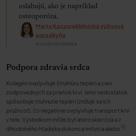
oslabujú, ako je napríklad
osteoporóza.
Marta Kaczorekklinická výživová
poradkyňa
a osobná trénerka
Podpora zdravia srdca
Kolagén ovplyvňuje štruktúru tepien a ciev
zodpovedných za prietok krvi. Jeho nedostatok
spôsobuje stuhnutie tepien (znižuje sa ich
pružnosť), čo negatívne ovplyvňuje transport krvi
v tele. Výsledkom môže byť ateroskleróza a z
dlhodobého hľadiska dokonca mŕtvica alebo
.