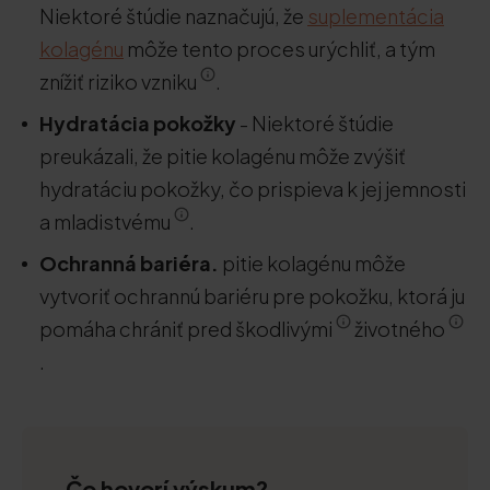
Niektoré štúdie naznačujú, že
suplementácia
kolagénu
môže tento proces urýchliť, a tým
znížiť riziko vzniku
.
Hydratácia pokožky
- Niektoré štúdie
preukázali, že pitie kolagénu môže zvýšiť
hydratáciu pokožky, čo prispieva k jej jemnosti
a mladistvému
.
Ochranná bariéra.
pitie kolagénu môže
vytvoriť ochrannú bariéru pre pokožku, ktorá ju
pomáha chrániť pred škodlivými
životného
.
Čo hovorí výskum?