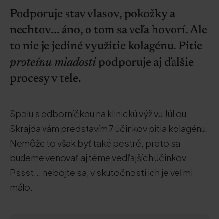
Podporuje stav vlasov, pokožky a
nechtov... áno, o tom sa veľa hovorí. Ale
to nie je jediné využitie kolagénu. Pitie
proteínu mladosti
podporuje aj ďalšie
procesy v tele.
Spolu s odborníčkou na klinickú výživu Júliou
Skrajda vám predstavím 7 účinkov pitia kolagénu.
Nemôže to však byť také pestré, preto sa
budeme venovať aj téme vedľajších účinkov.
Pssst... nebojte sa, v skutočnosti ich je veľmi
málo.