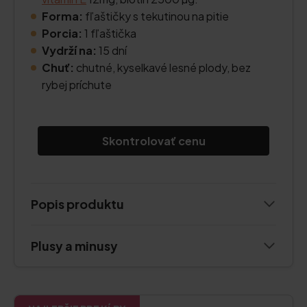
Forma:
fľaštičky s tekutinou na pitie
Porcia:
1 fľaštička
Vydrží na:
15 dní
Chuť:
chutné, kyselkavé lesné plody, bez
rybej príchute
Skontrolovať cenu
Popis produktu
Plusy a minusy