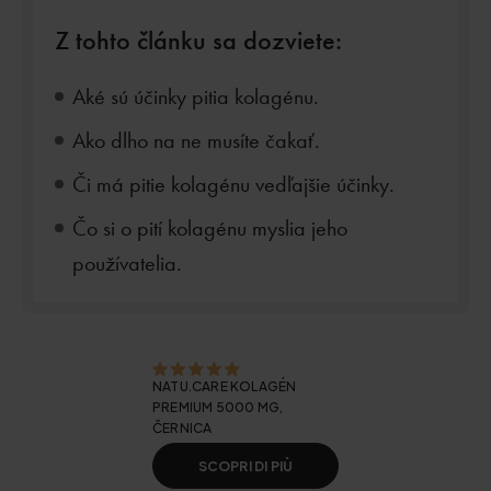
Z tohto článku sa dozviete:
Aké sú účinky pitia kolagénu.
Ako dlho na ne musíte čakať.
Či má pitie kolagénu vedľajšie účinky.
Čo si o pití kolagénu myslia jeho
používatelia.
NATU.CARE KOLAGÉN
PREMIUM 5000 MG,
ČERNICA
SCOPRI DI PIÙ