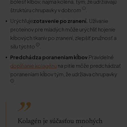
bolesť kĺbov, najmä kolena, tým, že udržiavajú
štruktúru chrupavky v dobrom
.
Urýchľuje
zotavenie po zranení.
Užívanie
proteínov pre mladých môže urýchliť hojenie
kĺbových tkanív po zranení, zlepšiť pružnosť a
silu týchto
.
Predchádza poraneniam kĺbov
Pravidelné
dopĺňanie kolagénu
na pitie môže predchádzať
poraneniam kĺbov tým, že udržiava chrupavky
.
Kolagén je súčasťou mnohých