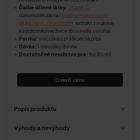
Ďalšie účinné látky:
vitamín C
,
nízkomolekulárna
kyselina hyalurónová
,
glukozamín
,
chondroitín
, extrakt z indickej
kadidlovníkovej živice (boswellia serrata)
Forma:
vrecúška s práškom na pitie
Dávka:
1 vrecúško denne
Dostatočné množstvo pre:
Na 30 dní
Overiť cenu
Popis produktu
Výhody a nevýhody