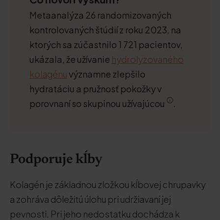
Metaanalýza 26 randomizovaných
kontrolovaných štúdií z roku 2023, na
ktorých sa zúčastnilo 1 721 pacientov,
ukázala, že užívanie
hydrolyzovaného
kolagénu
významne zlepšilo
hydratáciu a pružnosť pokožky v
porovnaní so skupinou užívajúcou
.
Podporuje kĺby
Kolagén je základnou zložkou kĺbovej chrupavky
a zohráva dôležitú úlohu pri udržiavaní jej
pevnosti. Pri jeho nedostatku dochádza k