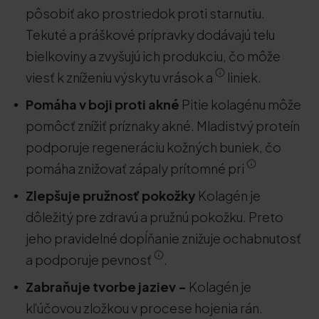
pôsobiť ako prostriedok proti starnutiu.
Tekuté a práškové prípravky dodávajú telu
bielkoviny a zvyšujú ich produkciu, čo môže
viesť k zníženiu výskytu vrások a
liniek.
Pomáha v boji proti akné
Pitie kolagénu môže
pomôcť znížiť príznaky akné. Mladistvý proteín
podporuje regeneráciu kožných buniek, čo
pomáha znižovať zápaly prítomné pri
Zlepšuje pružnosť pokožky
Kolagén je
dôležitý pre zdravú a pružnú pokožku. Preto
jeho pravidelné dopĺňanie znižuje ochabnutosť
a podporuje pevnosť
.
Zabraňuje tvorbe jaziev -
Kolagén je
kľúčovou zložkou v procese hojenia rán.