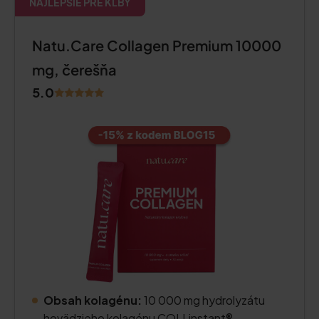
NAJLEPŠIE PRE KĹBY
Natu.Care Collagen Premium 10000
mg, čerešňa
5.0
Obsah kolagénu:
10 000 mg hydrolyzátu
hovädzieho kolagénu COLLinstant®.