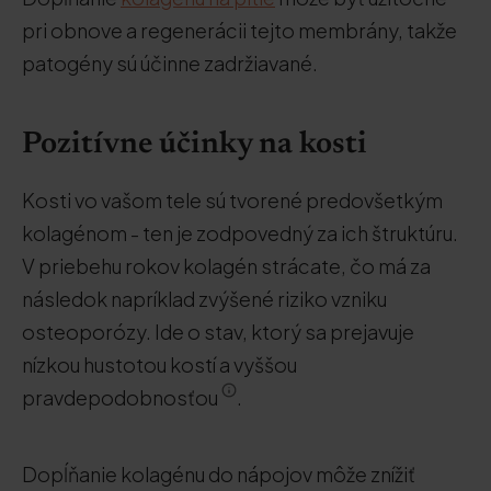
pri obnove a regenerácii tejto membrány, takže
patogény sú účinne zadržiavané.
Pozitívne účinky na kosti
Kosti vo vašom tele sú tvorené predovšetkým
kolagénom - ten je zodpovedný za ich štruktúru.
V priebehu rokov kolagén strácate, čo má za
následok napríklad zvýšené riziko vzniku
osteoporózy. Ide o stav, ktorý sa prejavuje
nízkou hustotou kostí a vyššou
pravdepodobnosťou
.
Dopĺňanie kolagénu do nápojov môže znížiť