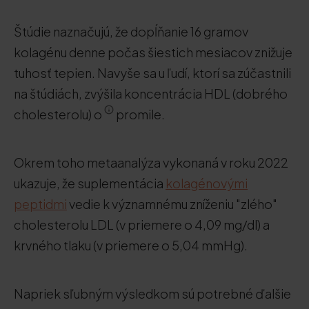
Štúdie naznačujú, že dopĺňanie 16 gramov
kolagénu denne počas šiestich mesiacov znižuje
tuhosť tepien. Navyše sa u ľudí, ktorí sa zúčastnili
na štúdiách, zvýšila koncentrácia HDL (dobrého
cholesterolu) o
promile.
Okrem toho metaanalýza vykonaná v roku 2022
ukazuje, že suplementácia
kolagénovými
peptidmi
vedie k významnému zníženiu "zlého"
cholesterolu LDL (v priemere o 4,09 mg/dl) a
krvného tlaku (v priemere o 5,04 mmHg).
Napriek sľubným výsledkom sú potrebné ďalšie