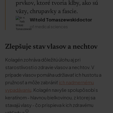
prvkov, ktoré tvoria kĺby, ako sú
väzy, chrupavky a fascie.
Witold Tomaszewskidoctor
of medical sciences
Zlepšuje stav vlasov a nechtov
Kolagén zohráva dôležitú úlohu aj pri
starostlivosti o zdravie vlasov a nechtov. V
prípade vlasov pomáha udržiavať ich hustotu a
pružnosť a môže zabrániť
ich nadmernému
vypadávaniu
. Kolagén navyše spolupôsobí s
keratínom - hlavnou bielkovinou, z ktorej sa
stavajú vlasy - čo prispieva k ich zdravému
vzhľadu a
.