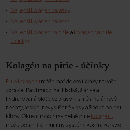
Najlepší kolagén na jazvy
Najlepší kolagén na kosti
Najlepší kolagén na pitie
a
kolagén na pitie
(účinky)
Kolagén na pitie - účinky
Pitie kolagénu
môže mať dobré účinky na vaše
zdravie. Patrí medzi ne: hladká, žiarivá a
hydratovaná pleť bez vrások, silné a nelámavé
nechty, lesklé, nevysušené vlasy a žiadne bolesti
kĺbov. Okrem toho pravidelné pitie
kolagénu
môže posilniť aj imunitný systém, kosti a zdravie