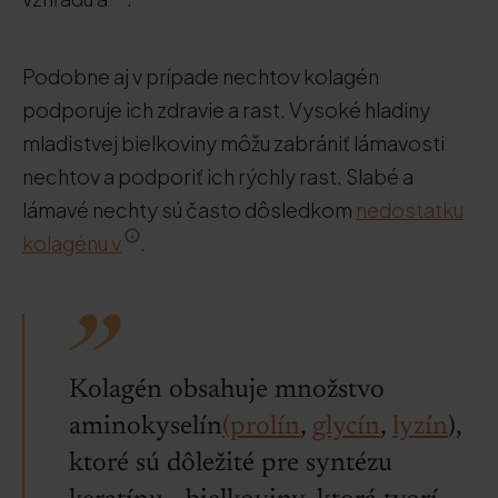
Podobne aj v prípade nechtov kolagén
podporuje ich zdravie a rast. Vysoké hladiny
mladistvej bielkoviny môžu zabrániť lámavosti
nechtov a podporiť ich rýchly rast. Slabé a
lámavé nechty sú často dôsledkom
nedostatku
kolagénu v
.
Kolagén obsahuje množstvo
aminokyselín
(prolín
,
glycín
,
lyzín
),
ktoré sú dôležité pre syntézu