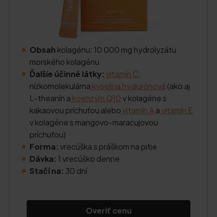
Obsah
kolagénu: 10 000 mg hydrolyzátu
morského kolagénu
Ďalšie účinné látky:
vitamín C
,
nízkomolekulárna
kyselina hyalurónová
(ako aj
L-theanín a
koenzým Q10
v kolagéne s
kakaovou príchuťou alebo
vitamín A
a
vitamín E
v kolagéne s mangovo-maracujovou
príchuťou)
Forma:
vrecúška s práškom na pitie
Dávka:
1 vrecúško denne
Stačí na:
30 dní
Overiť cenu