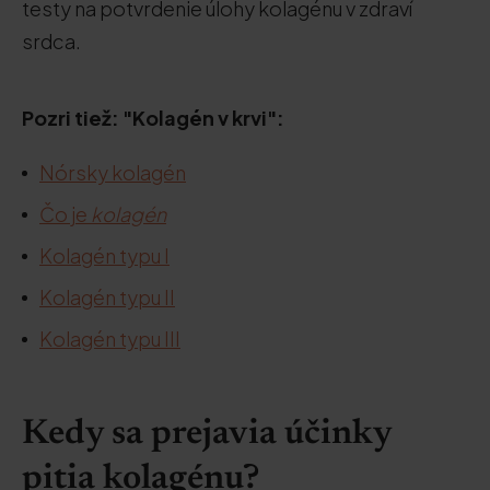
testy na potvrdenie úlohy kolagénu v zdraví
srdca.
Pozri tiež: "Kolagén v krvi":
Nórsky kolagén
Čo je
kolagén
Kolagén typu I
Kolagén typu II
Kolagén typu III
Kedy sa prejavia účinky
pitia kolagénu?