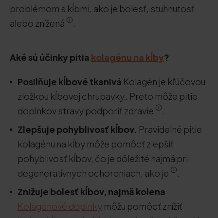
problémom s kĺbmi, ako je bolesť, stuhnutosť
alebo znížená
.
Aké sú účinky pitia
kolagénu na kĺby
?
Posilňuje kĺbové tkanivá
Kolagén je kľúčovou
zložkou kĺbovej chrupavky
.
Preto môže pitie
doplnkov stravy podporiť zdravie
.
Zlepšuje pohyblivosť kĺbov.
Pravidelné pitie
kolagénu na kĺby môže pomôcť zlepšiť
pohyblivosť kĺbov, čo je dôležité najmä pri
degeneratívnych ochoreniach, ako je
.
Znižuje bolesť kĺbov, najmä kolena
Kolagénové doplnky
môžu pomôcť znížiť