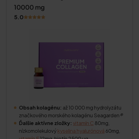
10000 mg
5.0
Obsah kolagénu:
až 10 000 mg hydrolyzátu
značkového morského kolagénu Seagarden
®
Ďalšie aktívne zložky:
vitamín C
80mg,
nízkomolekulový
kyselina hyalurónová
60mg,
vitamín E
12mg, biotín 2500 µg.