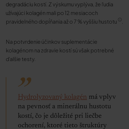
degradáciu kostí. Z výskumu vyplýva, že ľudia
užívajúci kolagén mali po 12 mesiacoch
pravidelného dopĺňania až o 7 % vyššiu hustotu
.
Na potvrdenie účinkov suplementácie
kolagénom na zdravie kostí sú však potrebné
ďalšie testy.
Hydrolyzovaný kolagén
má vplyv
na pevnosť a minerálnu hustotu
kostí, čo je dôležité pri liečbe
ochorení, ktoré tieto štruktúry