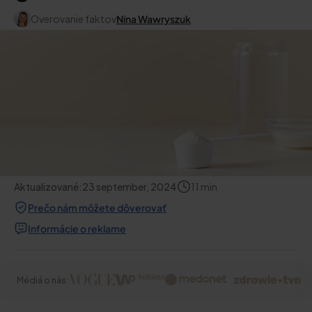
Overovanie faktov
Nina Wawryszuk
Aktualizované:
23 september, 2024
11
min
Prečo nám môžete dôverovať
Informácie o reklame
Médiá o nás: