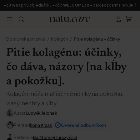
-30%
na prvú objednávku - kód
WELCOME30
+ darček zdarma
NAKÚPIŤ
Domovská stránka
Kolagén
Pitie kolagénu - účinky
Pitie kolagénu: účinky,
čo dáva, názory [na kĺby
a pokožku].
Kolagén môže mať účinné účinky na pokožku,
vlasy, nechty a kĺby.
Autor
Ludwik Jelonek
Prehľad
Ilona Krzak
Overené odborníkom
Redakcia
Bartłomiej Turczyński