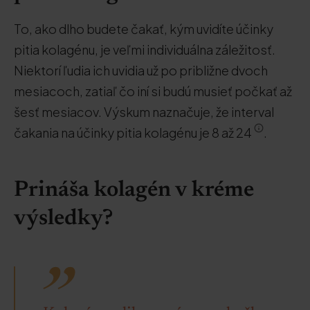
To, ako dlho budete čakať, kým uvidíte účinky
pitia kolagénu, je veľmi individuálna záležitosť.
Niektorí ľudia ich uvidia už po približne dvoch
mesiacoch, zatiaľ čo iní si budú musieť počkať až
šesť mesiacov. Výskum naznačuje, že interval
čakania na účinky pitia kolagénu je 8 až 24
.
Prináša kolagén v kréme
výsledky?