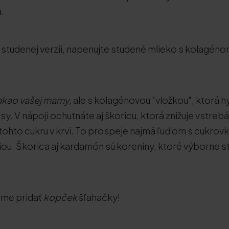
.
studenej verzii, napenujte studené mlieko s kolagénom
akao vašej mamy,
ale s kolagénovou "vložkou", ktorá h
asy. V nápoji ochutnáte aj škoricu, ktorá znižuje vstreb
tohto cukru v krvi. To prospeje najmä ľuďom s cukrovk
iou. Škorica aj kardamón sú koreniny, ktoré výborne sti
ame pridať
kopček
šľahačky!