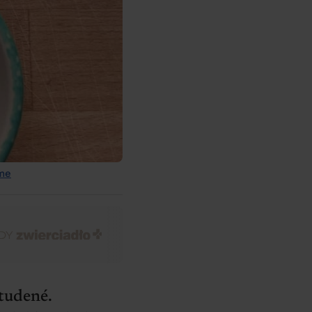
ame
tudené.