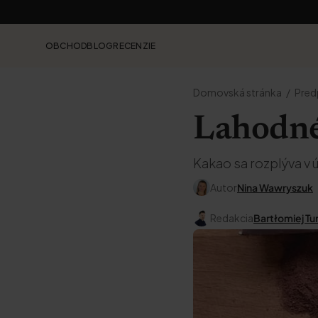
OBCHOD
BLOG
RECENZIE
Domovská stránka
Pred
Lahodné
Kakao sa rozplýva v ú
Autor
Nina Wawryszuk
Redakcia
Bartłomiej Tu