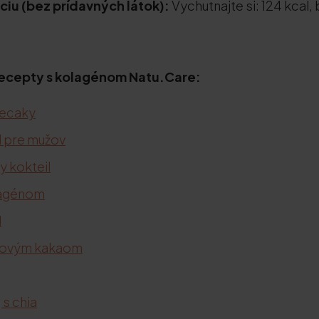
rciu (bez prídavných látok):
Vychutnajte si: 124 kcal, 
e recepty s kolagénom Natu.Care:
ecaky
l pre mužov
 kokteil
lagénom
l
novým kakaom
s chia