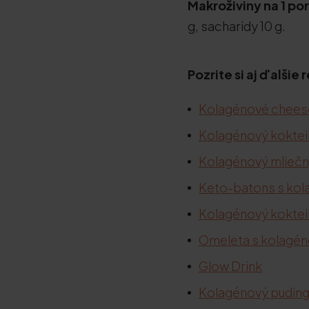
Makroživiny na 1 po
g, sacharidy 10 g.
Pozrite si aj ďalši
Kolagénové chees
Kolagénový koktei
Kolagénový mliečny
Keto-batons s ko
Kolagénový koktei
Omeleta s kolagé
Glow Drink
Kolagénový puding 