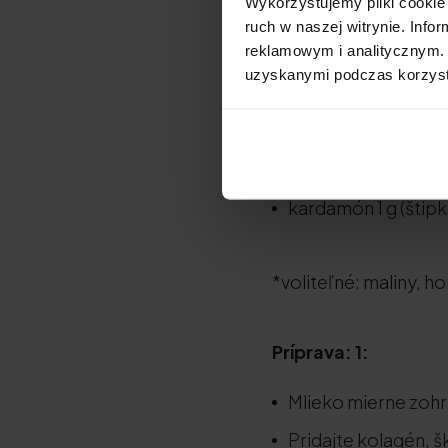
Wykorzystujemy pliki cookie 
ruch w naszej witrynie. Inf
Zloženie: 1:
reklamowym i analitycznym. 
uzyskanymi podczas korzysta
Mlieko/zeleninový n
Natu.Care Premium
škorica 2,5 g (½ čaj
kardamón 1 g (štipk
*voliteľné: maliny, 
Príprava: 1:
Mlieko mierne zohrej
Pridajte kolagén, 