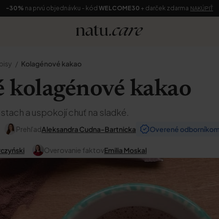
-30%
na prvú objednávku - kód
WELCOME30
+ darček zdarma
NAKÚPIŤ
pisy
Kolagénové kakao
 kolagénové kakao
stach a uspokojí chuť na sladké.
Prehľad
Aleksandra Cudna-Bartnicka
Overené odborníko
rczyński
Overovanie faktov
Emilia Moskal