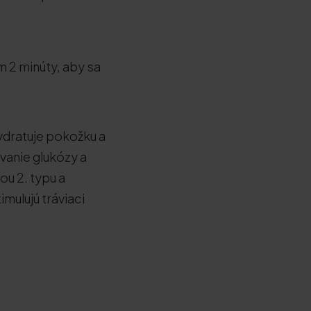
 2 minúty, aby sa
ydratuje pokožku a
ávanie glukózy a
ou 2. typu a
mulujú tráviaci