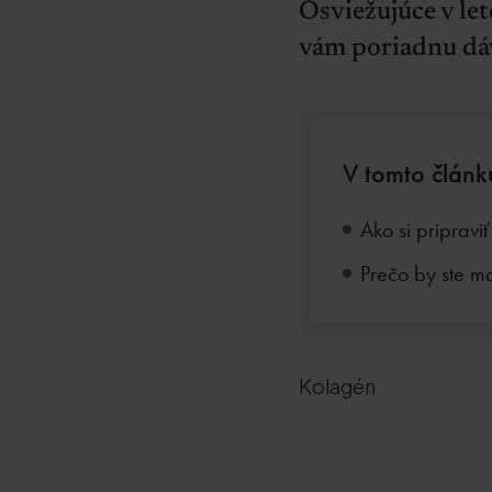
Osviežujúce v let
vám poriadnu dá
V tomto článk
Ako si pripravi
Prečo by ste m
Kolagén