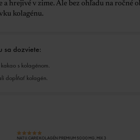
e a hrejivé v zime. Ale bez ohľadu na ročné 
vku kolagénu.
u sa dozviete:
ť kakao s kolagénom.
ali dopĺňať kolagén.
NATU.CARE KOLAGÉN PREMIUM 5000 MG, MIX 3