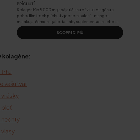
PRÍCHUTÍ
Kolagén Mix 5 000 mg spája účinnú dávku kolagénu s
pohodlím troch príchutí v jednom balení – mango-
marakuja, černica a jahoda – aby suplementácia nebola
monotónna.
SCOPRI DI PIÙ
 v kolagéne:
 trhu
e vašu tvár
a vrásky
 pleť
a nechty
 vlasy