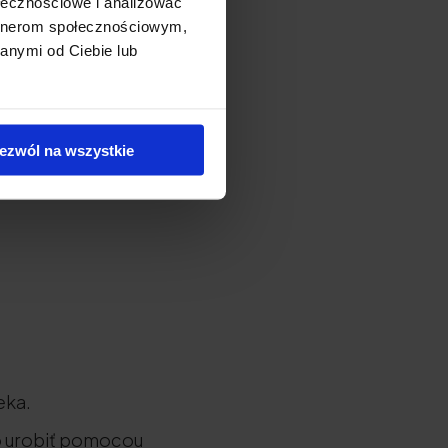
ołecznościowe i analizować
artnerom społecznościowym,
anymi od Ciebie lub
ezwól na wszystkie
eka.
to urobiť pomocou