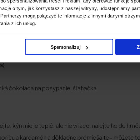
do spersonalizowania treści i reklam, aby oferować funkcje sp
ormacje o tym, jak korzystasz z naszej witryny, udostępniamy p
Partnerzy mogą połączyć te informacje z innymi danymi otrzym
nia z ich usług.
ápoj, napr. sójový 300 g (1,2 pohára)
 Collagen 5000 mg, kakao
Spersonalizuj
Z
ovej lyžičky)
a)
horká čokoláda na posypanie, šľahačka
te, kým nie je teplé, ale nie vriace, nalejte ho do hrnč
škoricu a kardamón a dôkladne premiešajte - môžete 