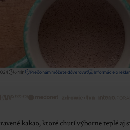
 2024
6
min
Prečo nám môžete dôverovať
Informácie o rekl
avené kakao, ktoré chutí výborne teplé aj s