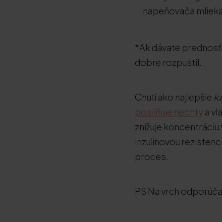
napeňovača mlieka
*Ak dávate prednosť 
dobre rozpustil.
Chutí ako najlepšie
k
posilňuje nechty
a vl
znižuje koncentráciu 
inzulínovou rezistenc
proces.
PS Na vrch odporúč