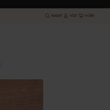
HĽADAŤ
ÚČET
KOŠÍK
m