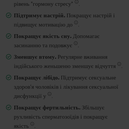
рівень "гормону стресу"
.
Підтримує настрій.
Покращує настрій і
підвищує мотивацію до
.
Покращує якість сну.
Допомагає
засинанню та подовжує
.
Зменшує втому.
Регулярне вживання
індійського женьшеню зменшує відчуття
.
Покращує лібідо.
Підтримує сексуальне
здоров'я чоловіків і лікування сексуальної
дисфункції у
.
Покращує фертильність.
Збільшує
рухливість сперматозоїдів і покращує
якість
.