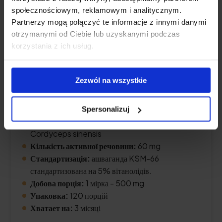
społecznościowym, reklamowym i analitycznym.
Partnerzy mogą połączyć te informacje z innymi danymi
otrzymanymi od Ciebie lub uzyskanymi podczas
korzystania z ich usług.
Zezwól na wszystkie
Активна речовина:
екстракт з кореня ашваганди
Spersonalizuj
(ashwagandha) та з плодових тіл гриба
Cordyceps sinensis
Кількість активної речовини:
60 mg
Стандартизація:
ашваганда KSM-66
стандартизована на 5% вітанолідів.
Добова порція:
1 мірка - 500 mg
Упаковка:
120 порцій
Хватает на:
3 місяці