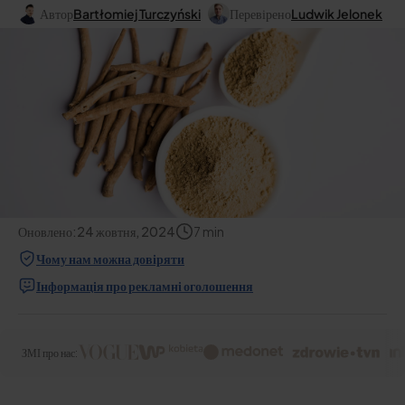
Автор
Bartłomiej Turczyński
Перевірено
Ludwik Jelonek
Оновлено:
24 жовтня, 2024
7
min
Чому нам можна довіряти
Інформація про рекламні оголошення
ЗМІ про нас: