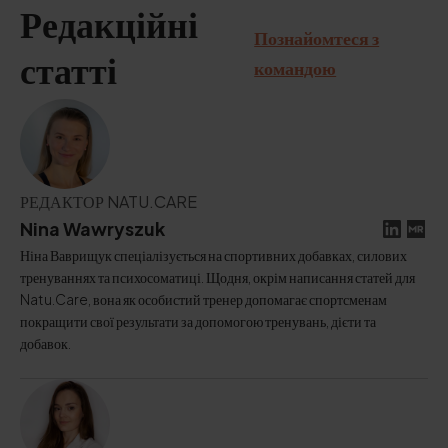
Редакційні
Познайомтеся з
командою
статті
РЕДАКТОР NATU.CARE
Nina Wawryszuk
Ніна Ваврищук спеціалізується на спортивних добавках, силових
тренуваннях та психосоматиці. Щодня, окрім написання статей для
Natu.Care, вона як особистий тренер допомагає спортсменам
покращити свої результати за допомогою тренувань, дієти та
добавок.