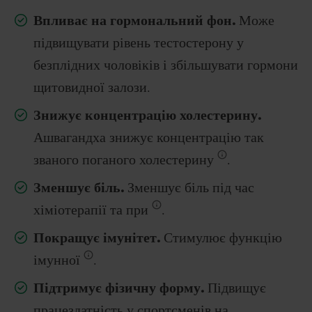
Впливає на гормональний фон.
Може
підвищувати рівень тестостерону у
безплідних чоловіків і збільшувати гормони
щитовидної залози.
Знижує концентрацію холестерину.
Ашвагандха знижує концентрацію так
званого поганого холестерину
.
Зменшує біль.
Зменшує біль під час
хіміотерапії та при
.
Покращує імунітет.
Стимулює функцію
імунної
.
Підтримує фізичну форму.
Підвищує
працездатність у спортсменів на