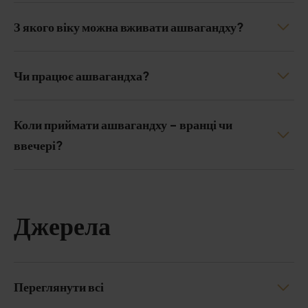
З якого віку можна вживати ашвагандху?
Чи працює ашвагандха?
Коли приймати ашвагандху - вранці чи
ввечері?
Джерела
Переглянути всі