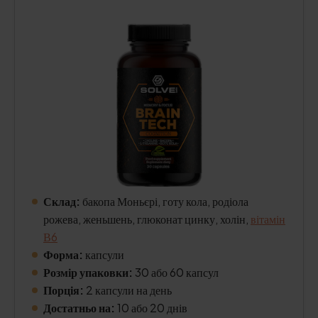
Склад:
бакопа Моньєрі, готу кола, родіола
рожева, женьшень, глюконат цинку, холін,
вітамін
В6
Форма:
капсули
Розмір упаковки:
30 або 60 капсул
Порція:
2 капсули на день
Достатньо на:
10 або 20 днів