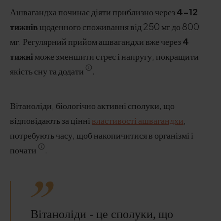
Ашвагандха починає діяти приблизно через
4-12
тижнів
щоденного споживання від 250 мг до 800
мг. Регулярний прийом ашвагандхи вже через
4
тижні
може зменшити стрес і напругу, покращити
якість сну та додати
.
Вітаноліди, біологічно активні сполуки, що
відповідають за цінні
властивості ашвагандхи
,
потребують часу, щоб накопичитися в організмі і
почати
.
Вітаноліди - це сполуки, що