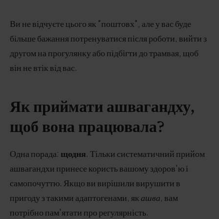
Ви не відчуєте цього як "поштовх", але у вас буде
більше бажання потренуватися після роботи, вийти з
другом на прогулянку або підбігти до трамвая, щоб
він не втік від вас.
Як приймати ашвагандху,
щоб вона працювала?
Одна порада:
щодня
. Тільки систематичний прийом
ашвагандхи принесе користь вашому здоров'ю і
самопочуттю. Якщо ви вирішили вирушити в
пригоду з такими адаптогенами, як
ашва
, вам
потрібно пам'ятати про регулярність.