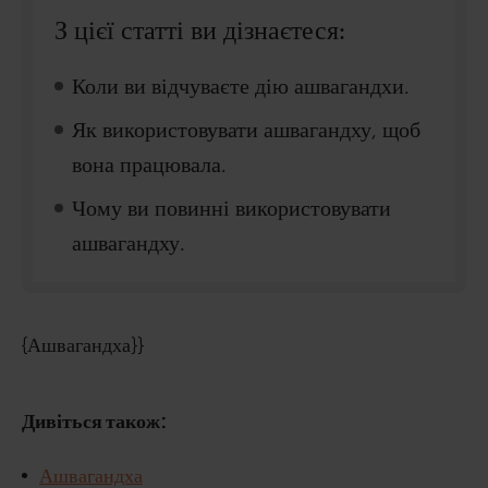
З цієї статті ви дізнаєтеся:
Коли ви відчуваєте дію ашвагандхи.
Як використовувати ашвагандху, щоб
вона працювала.
Чому ви повинні використовувати
ашвагандху.
{Ашвагандха}}
Дивіться також:
Ашвагандха