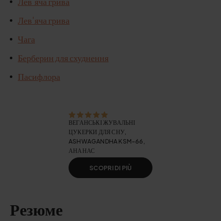
Лев'яча грива
Лев'яча грива
Чага
Берберин для схуднення
Пасифлора
ВЕГАНСЬКІ ЖУВАЛЬНІ
ЦУКЕРКИ ДЛЯ СНУ,
ASHWAGANDHA KSM-66,
АНАНАС
SCOPRI DI PIÙ
Резюме