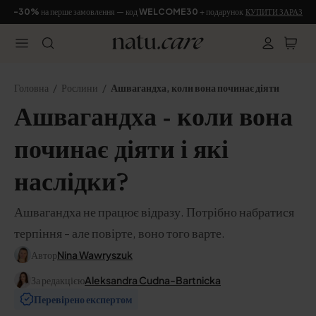
-30%
на перше замовлення — код
WELCOME30
+ подарунок
КУПИТИ ЗАРАЗ
Головна
Рослини
Ашвагандха, коли вона починає діяти
Ашвагандха - коли вона
починає діяти і які
наслідки?
Ашвагандха не працює відразу. Потрібно набратися
терпіння - але повірте, воно того варте.
Автор
Nina Wawryszuk
За редакцією
Aleksandra Cudna-Bartnicka
Перевірено експертом