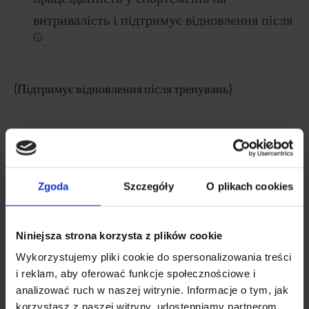
витривалість і підтримує відновлення після
.
{Підтримує відновлення після тренувань}
Дивіться також
Zgoda
Szczegóły
O plikach cookies
НАЙКРАЩЕ ДЛЯ СТРЕСУ, ТРИВОГИ ТА СТРАХІВ
Natu.Care Ашваганда & Кордицепс
Niniejsza strona korzysta z plików cookie
Wykorzystujemy pliki cookie do spersonalizowania treści
5.0
i reklam, aby oferować funkcje społecznościowe i
analizować ruch w naszej witrynie. Informacje o tym, jak
korzystasz z naszej witryny, udostępniamy partnerom