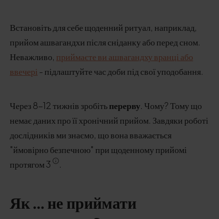
Встановіть для себе щоденний ритуал, наприклад,
прийом ашвагандхи після сніданку або перед сном.
Неважливо,
приймаєте ви ашвагандху вранці або
ввечері
- підлаштуйте час доби під свої уподобання.
Через 8-12 тижнів зробіть
перерву
. Чому? Тому що
немає даних про її хронічний прийом. Завдяки роботі
дослідників ми знаємо, що вона вважається
"ймовірно безпечною" при щоденному прийомі
протягом 3
.
Як ... не приймати