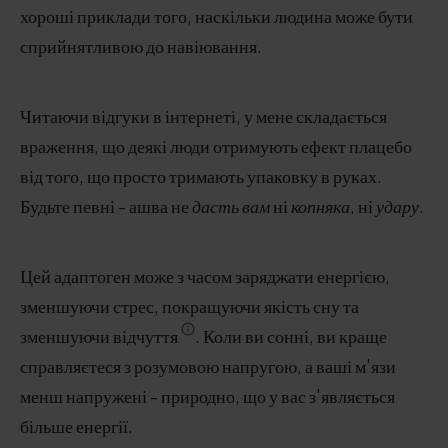
хороші приклади того, наскільки людина може бути
сприйнятливою до навіювання.
Читаючи відгуки в інтернеті, у мене складається
враження, що деякі люди отримують ефект плацебо
від того, що просто тримають упаковку в руках.
Будьте певні - ашва не
дасть
вам
ні
копняка
, ні
удару
.
Цей адаптоген може з часом заряджати енергією,
зменшуючи стрес, покращуючи якість сну та
зменшуючи відчуття
. Коли ви сонні, ви краще
справляєтеся з розумовою напругою, а ваші м'язи
менш напружені - природно, що у вас з'являється
більше енергії.