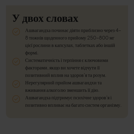
У двох словах
Ашвагандха починає діяти приблизно через 4-
8 тижнів щоденного прийому 250-800 мг
цієї рослини в капсулах, таблетках або іншій
формі.
Систематичність і терпіння є ключовими
факторами, якщо ви хочете відчути її
позитивний вплив на здоров'я та розум.
Нерегулярний прийом ашвагандхи та
вживання алкоголю зменшить її дію.
Ашвагандха підтримує психічне здоров'я і
позитивно впливає на багато систем організму.