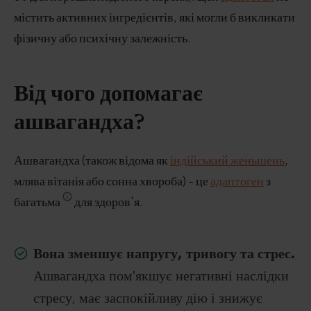
містить активних інгредієнтів, які могли б викликати
фізичну або психічну залежність.
Від чого допомагає
ашвагандха?
Ашвагандха (також відома як
індійський женьшень
,
млява вітанія або сонна хвороба) - це
адаптоген
з
багатьма
для здоров'я.
Вона зменшує напругу, тривогу та стрес.
Ашвагандха пом'якшує негативні наслідки
стресу, має заспокійливу дію і знижує