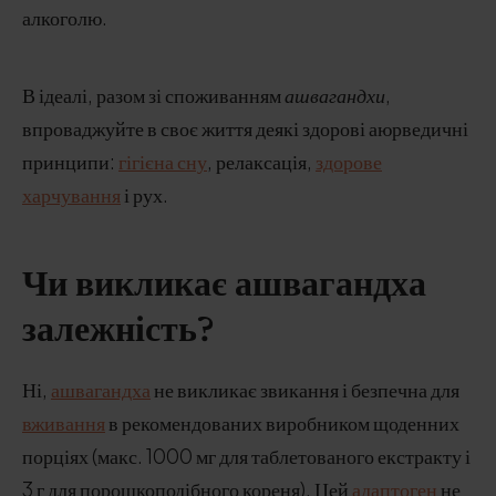
алкоголю.
В ідеалі, разом зі споживанням
ашвагандхи
,
впроваджуйте в своє життя деякі здорові аюрведичні
принципи:
гігієна сну
, релаксація,
здорове
харчування
і рух.
Чи викликає ашвагандха
залежність?
Ні,
ашвагандха
не викликає звикання і безпечна для
вживання
в рекомендованих виробником щоденних
порціях (макс. 1000 мг для таблетованого екстракту і
3 г для порошкоподібного кореня). Цей
адаптоген
не