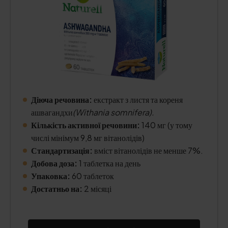
Діюча речовина:
екстракт з листя та кореня
ашвагандхи
(Withania somnifera).
Кількість активної речовини:
140 мг (у тому
числі мінімум 9,8 мг вітанолідів)
Стандартизація:
вміст вітанолідів не менше 7%.
Добова доза:
1 таблетка на день
Упаковка:
60 таблеток
Достатньо на:
2 місяці