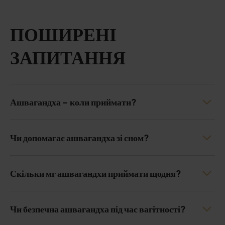
ПОШИРЕНІ
ЗАПИТАННЯ
Ашвагандха - коли приймати?
Чи допомагає ашвагандха зі сном?
Скільки мг ашвагандхи приймати щодня?
Чи безпечна ашвагандха під час вагітності?