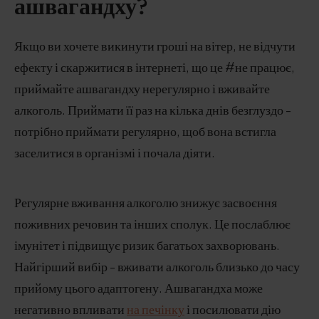
ашвагандху?
Якщо ви хочете викинути гроші на вітер, не відчути
ефекту і скаржитися в інтернеті, що це #не працює,
приймайте ашвагандху нерегулярно і вживайте
алкоголь. Приймати її раз на кілька днів безглуздо -
потрібно приймати регулярно, щоб вона встигла
заселитися в організмі і почала діяти.
Регулярне вживання алкоголю знижує засвоєння
поживних речовин та інших сполук. Це послаблює
імунітет і підвищує ризик багатьох захворювань.
Найгірший вибір - вживати алкоголь близько до часу
прийому цього адаптогену. Ашвагандха може
негативно впливати
на печінку
і посилювати дію