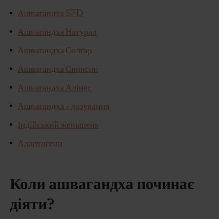
Ашвагандха SFD
Ашвагандха Натурал
Ашвагандха Солгар
Ашвагандха Свонсон
Ашвагандха Алінес
Ашвагандха - дозування
Індійський женьшень
Адаптогени
Коли ашвагандха починає
діяти?