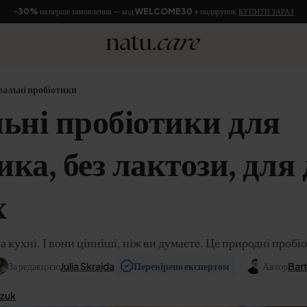
-30%
на перше замовлення — код
WELCOME30
+ подарунок
КУПИТИ ЗАРАЗ
альні пробіотики
ьні пробіотики для
а, без лактози, для 
х
на кухні. І вони цінніші, ніж ви думаєте. Це природні пробі
За редакцією
Julia Skrajda
Перевірено експертом
Автор
Bart
szuk