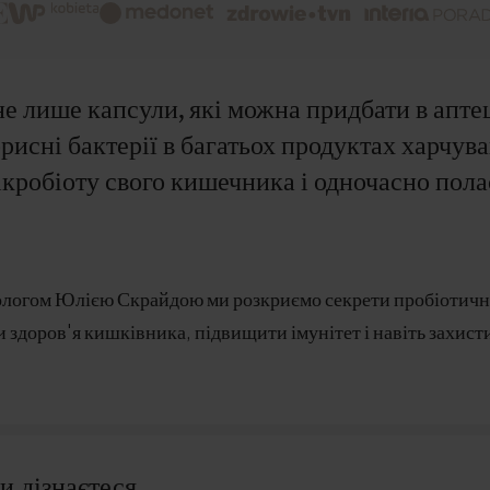
не лише капсули, які можна придбати в апте
рисні бактерії в багатьох продуктах харчува
ікробіоту свого кишечника і одночасно пол
тологом Юлією Скрайдою ми розкриємо секрети пробіотичної
 здоров'я кишківника, підвищити імунітет і навіть захист
ви дізнаєтеся