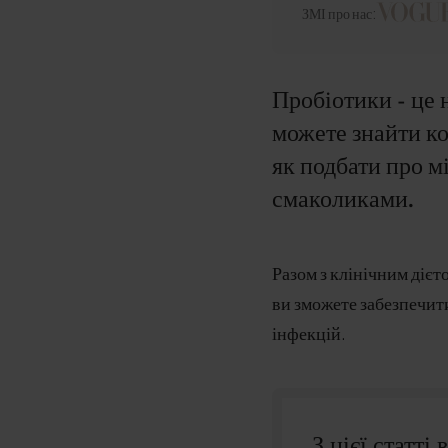
ЗМІ про нас:
Пробіотики - це 
можете знайти ко
як подбати про м
смаколиками.
Разом з клінічним діє
ви зможете забезпечити
інфекцій.
З цієї статті 