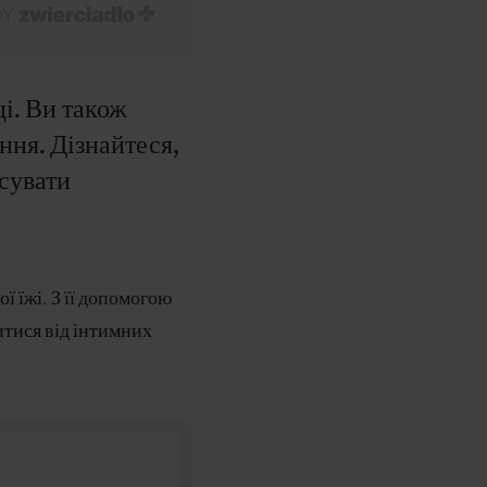
ці. Ви також
ння. Дізнайтеся,
асувати
 їжі. З її допомогою
итися від інтимних