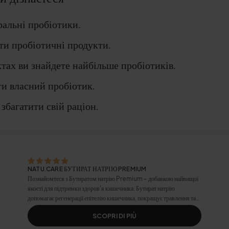
ральні пробіотики.
ти пробіотичні продукти.
тах ви знайдете найбільше пробіотиків.
ти власний пробіотик.
збагатити свій раціон.
NATU.CARE БУТИРАТ НАТРІЮ PREMIUM
Познайомтеся з Бутиратом натрію Premium – добавкою найвищої
якості для підтримки здоров'я кишечника. Бутират натрію
допомагає регенерації епітелію кишечника, покращує травлення та
підтримує природний баланс мікрофлори.
SCOPRI DI PIÙ