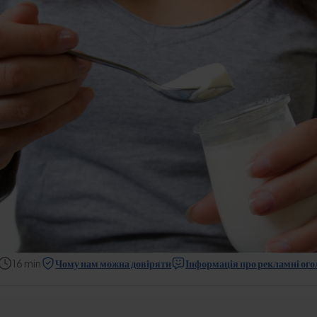
16
min
Чому нам можна довіряти
Інформація про рекламні ог