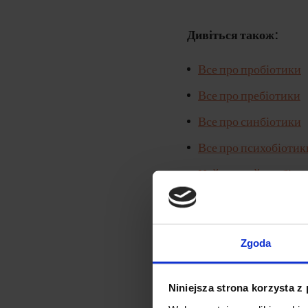
Дивіться також:
Все про пробіотики
Все про пребіотики
Все про синбіотики
Все про психобіотик
Найкращий пробіоти
Пробіотики для вагі
Zgoda
Що таке н
Niniejsza strona korzysta z
Натуральні пробіотики