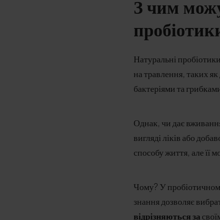
З чим мож
пробіотик
Натуральні пробіотики,
на травлення, таких як
бактеріями та грибкам
Однак, чи дає вживання
вигляді ліків або доба
способу життя, але її 
Чому? У пробіотичному 
знання дозволяє вибра
відрізняються за
свої