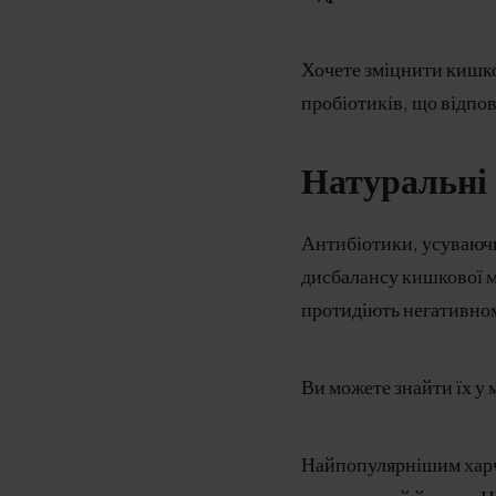
Хочете зміцнити кишков
пробіотиків, що відпов
Натуральні 
Антибіотики, усуваючи
дисбалансу кишкової м
протидіють негативном
Ви можете знайти їх у 
Найпопулярнішим харчо