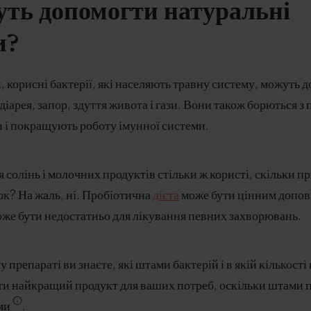
уть допомогти натуральні
и?
 корисні бактерії, які населяють травну систему, можуть 
 діарея, запор, здуття живота і гази. Вони також борються 
и і покращують роботу імунної системи.
 солінь і молочних продуктів стільки ж користі, скільки п
вок? На жаль, ні. Пробіотична
дієта
може бути цінним допов
може бути недостатньо для лікування певних захворювань.
препараті ви знаєте, які штами бактерій і в якій кількості
ти найкращий продукт для ваших потреб, оскільки штами 
ми
.