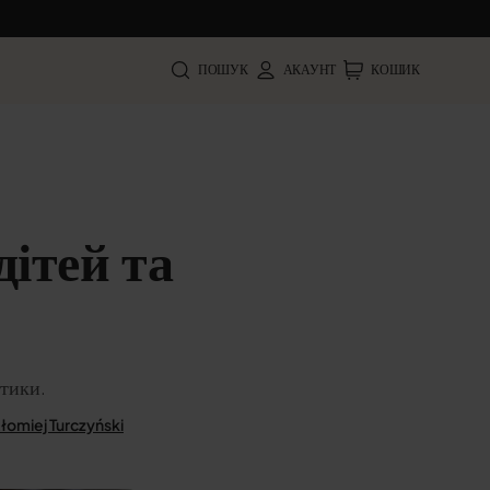
ПОШУК
АКАУНТ
КОШИК
дітей та
отики.
łomiej Turczyński