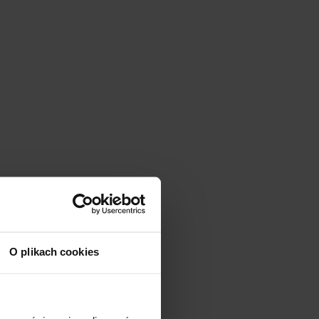
O plikach cookies
иренішими продуктами є