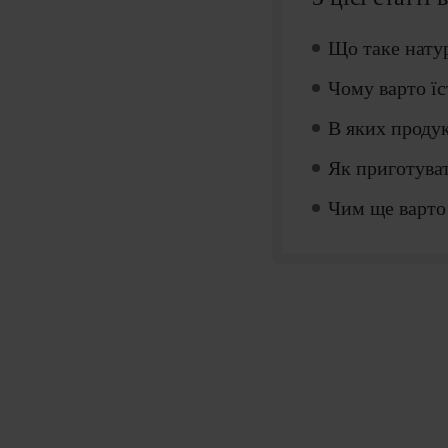
Що таке нату
Чому варто їс
В яких продук
Як приготува
Чим ще варто 