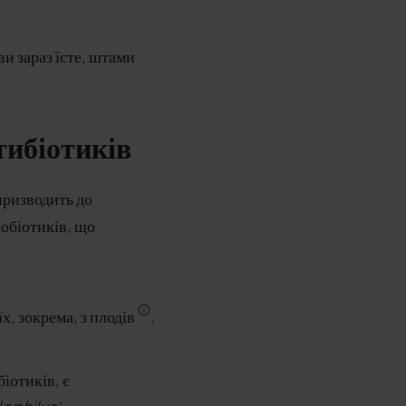
ви зараз їсте, штами
тибіотиків
призводить до
обіотиків, що
х, зокрема, з плодів
.
іотиків, є