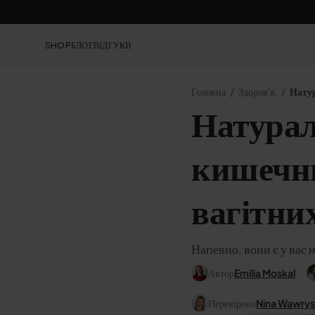
SHOP
БЛОГ
ВІДГУКИ
Головна
Здоров'я.
Натур
Натурал
кишечник
вагітни
Напевно, вони є у вас 
Автор
Emilia Moskal
Перевірено
Nina Wawry