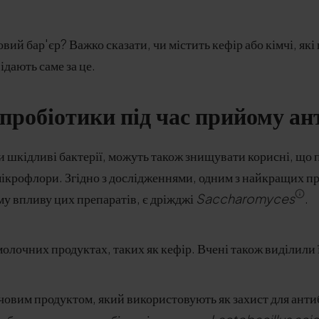
ий бар'єр? Важко сказати, чи містить кефір або кімчі, які 
ідають саме за це.
пробіотики під час прийому ан
 шкідливі бактерії, можуть також знищувати корисні, що 
ікрофлори. Згідно з дослідженнями, одним з найкращих пр
у впливу цих препаратів, є дріжджі
Saccharomyces
.
молочних продуктах, таких як кефір. Вчені також виділили ї
вим продуктом, який використовують як захист для антиб