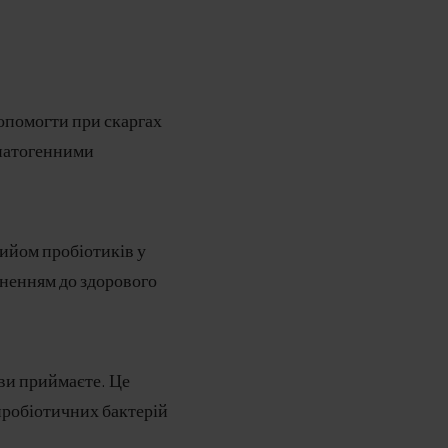
допомогти при скаргах
з патогенними
рийом пробіотиків у
ненням до здорового
 ви приймаєте. Це
пробіотичних бактерій