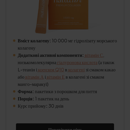
Вміст колагену:
10 000 мг гідролізату морського
колагену
Додаткові активні компоненти:
вітамін С
,
низькомолекулярна
гіалуронова кислота
(а також
L-теанін і
коензим Q10
в
колагені
зі смаком какао
або
вітамін А
і
вітамін Е
в колагені зі смаком
манго-маракуї)
Форма:
пакетики з порошком для пиття
Порція:
1 пакетик на день
Курс прийому
:
30 днів
Перевірити ціну