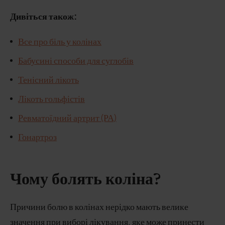
Дивіться також:
Все про біль у колінах
Бабусині способи для суглобів
Тенісний лікоть
Лікоть гольфістів
Ревматоїдний артрит (РА)
Гонартроз
Чому болять коліна?
Причини болю в колінах нерідко мають велике
значення при виборі лікування, яке може принести