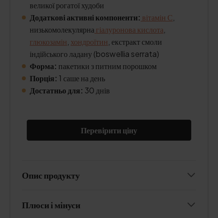
великої рогатої худоби
Додаткові активні компоненти:
вітамін С
,
низькомолекулярна
гіалуронова кислота
,
глюкозамін
,
хондроїтин
, екстракт смоли
індійського ладану (boswellia serrata)
Форма:
пакетики з питним порошком
Порція:
1 саше на день
Достатньо для:
30 днів
Перевірити ціну
Опис продукту
Плюси і мінуси