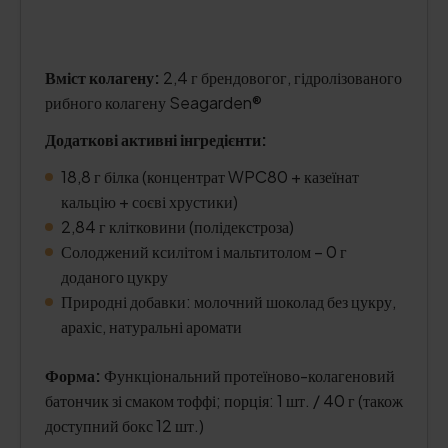
Вміст колагену:
2,4 г брендовогог, гідролізованого
рибного колагену Seagarden®
Додаткові активні інгредієнти:
18,8 г білка (концентрат WPC80 + казеїнат
кальцію + соєві хрустики)
2,84 г клітковини (полідекстроза)
Солоджений ксилітом і мальтитолом – 0 г
доданого цукру
Природні добавки: молочний шоколад без цукру,
арахіс, натуральні аромати
Форма:
Функціональний протеїново-колагеновий
батончик зі смаком тоффі; порція: 1 шт. / 40 г (також
доступний бокс 12 шт.)