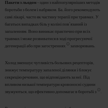
Пакети з льодом
- один з найпопулярніших методів
боротьби з болем і набряком. Ба, його рекомендують
самі лікарі, часто як частину терапії при травмах. У
багатьох випадках біль у коліні пов'язаний із
запаленням. Воно виникає практично при всіх
травмах і може розвиватися в ході прогресуючої
дегенерації або при загостреннях
захворювань.
Холод зменшує чутливість больових рецепторів,
знижує температуру запаленої ділянки і блокує
секрецію речовин, що відповідають за неї. Під
впливом низької температури кровоносні судини
звужуються, що ефективно допомагає в боротьбі з
.