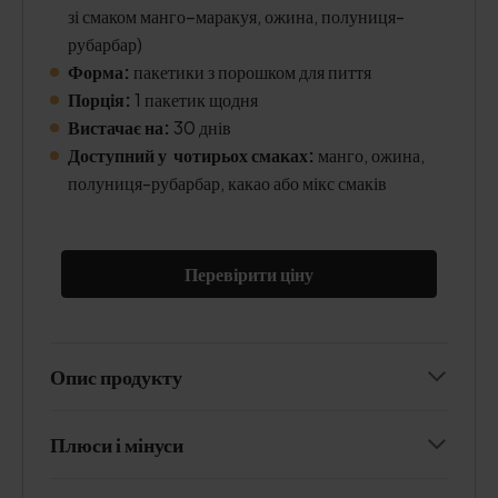
зі смаком манго–маракуя, ожина, полуниця-
рубарбар)
Форма:
пакетики з порошком для пиття
Порція:
1 пакетик щодня
Вистачає на:
30 днів
Доступний у чотирьох смаках:
манго, ожина,
полуниця-рубарбар, какао або мікс смаків
Перевірити ціну
Опис продукту
Плюси і мінуси