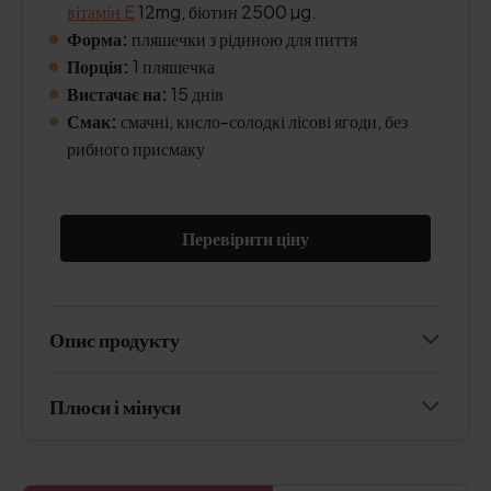
вітамін E
12mg, біотин 2500 µg.
Форма:
пляшечки з рідиною для пиття
Порція:
1 пляшечка
Вистачає на:
15 днів
Смак:
смачні, кисло-солодкі лісові ягоди, без
рибного присмаку
Перевірити ціну
Опис продукту
Плюси і мінуси