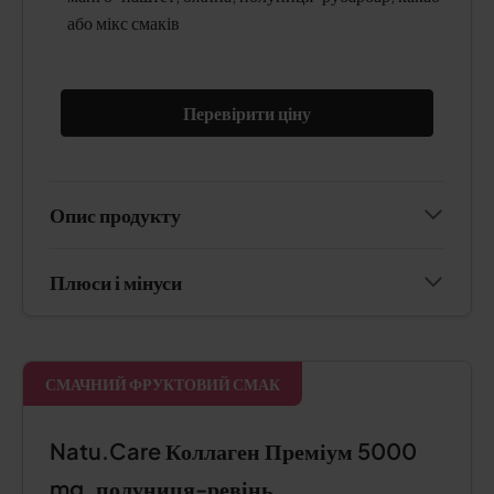
або мікс смаків
Перевірити ціну
Опис продукту
Плюси і мінуси
СМАЧНИЙ ФРУКТОВИЙ СМАК
Natu.Care Коллаген Преміум 5000
mg, полуниця-ревінь