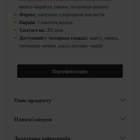
манго–маракуя, ожина, полуниця-ревінь)
Форма:
пакетики з порошком для пиття
Порція:
1 пакетик щодня
Хватает на:
30 днів
Доступний у чотирьох смаках:
манго, ожина,
полуниця-ревінь, какао або мікс смаків
Перевірити ціну
Опис продукту
Плюси і мінуси
Додаткова інформація