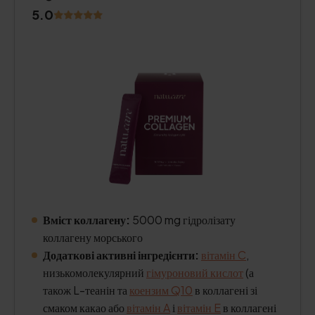
5.0
Вміст коллагену:
5000 mg гідролізату
коллагену морського
Додаткові активні інгредієнти:
вітамін C
,
низькомолекулярний
гімуроновий кислот
(а
також L-теанін та
коензим Q10
в коллагені зі
смаком какао або
вітамін A
і
вітамін E
в коллагені