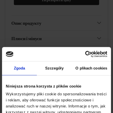
Опис продукту
Плюси і мінуси
Додаткова інформація
Zgoda
Szczegóły
O plikach cookies
Відгук користувача
Niniejsza strona korzysta z plików cookie
МАРКОВИЙ СИРОВИНА SEAGARDEN®, ЧИСТИЙ
Wykorzystujemy pliki cookie do spersonalizowania treści
СКЛАД
i reklam, aby oferować funkcje społecznościowe i
analizować ruch w naszej witrynie. Informacje o tym, jak
korzystasz z naszej witryny, udostępniamy partnerom