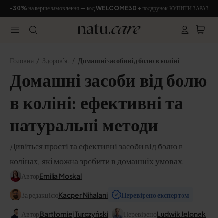
-30%
на перше замовлення — код
WELCOME30
+ подарунок
КУПИТИ ЗАРАЗ
Головна
Здоров'я.
Домашні засоби від болю в коліні
Домашні засоби від болю
в коліні: ефективні та
натуральні методи
Дивіться прості та ефективні засоби від болю в
колінах, які можна зробити в домашніх умовах.
Автор
Emilia Moskal
За редакцією
Kacper Nihalani
Перевірено експертом
Автор
Bartłomiej Turczyński
Перевірено
Ludwik Jelonek