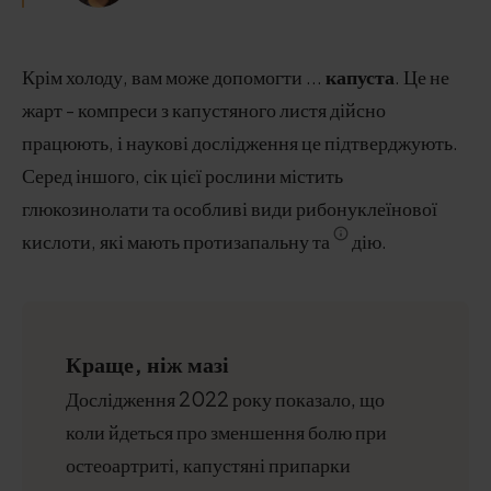
Крім холоду, вам може допомогти ...
капуста
. Це не
жарт - компреси з капустяного листя дійсно
працюють, і наукові дослідження це підтверджують.
Серед іншого, сік цієї рослини містить
глюкозинолати та особливі види рибонуклеїнової
кислоти, які мають протизапальну та
дію.
Краще, ніж мазі
Дослідження 2022 року показало, що
коли йдеться про зменшення болю при
остеоартриті, капустяні припарки