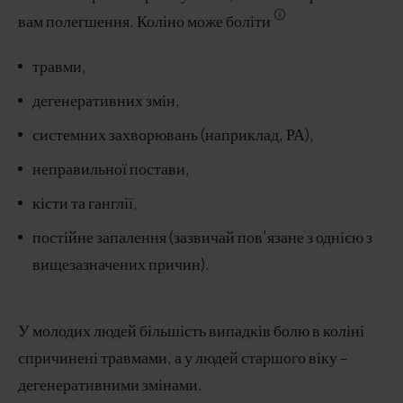
вам полегшення. Коліно може боліти
травми,
дегенеративних змін,
системних захворювань (наприклад, РА),
неправильної постави,
кісти та ганглії,
постійне запалення (зазвичай пов'язане з однією з
вищезазначених причин).
У молодих людей більшість випадків болю в коліні
спричинені травмами, а у людей старшого віку -
дегенеративними змінами.