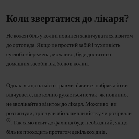
Коли звертатися до лікаря?
Не кожен біль у коліні повинен закінчуватися візитом
до ортопеда. Якщо це простий забій і рухливість
суглоба збережена, можливо, буде достатньо
домашніх засобів від болю в коліні.
Однак, якщо на місці травми з'явився набряк або ви
відчуваєте, що коліно рухається не так, як повинно,
не зволікайте з візитом до лікаря. Можливо, ви
розтягнули, тріснули або зламали кістку чи розірвали
. Так само візит до фахівця буде необхідний, якщо
біль не проходить протягом декількох днів.