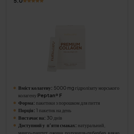
5.0
Вміст колагену:
5000 mg гідролізату морського
колагену
Peptan® F
Форма:
пакетики з порошком для пиття
Порція:
1 пакетик на день
Вистачає на:
30 днів
Доступний у п’яти смаках:
натуральний,
манго-паштет, ожина, полуниця-рубарбар, какао