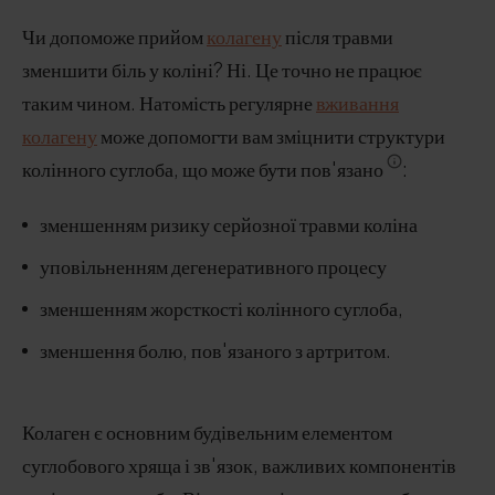
Чи допоможе прийом
колагену
після травми
зменшити біль у коліні? Ні. Це точно не працює
таким чином. Натомість регулярне
вживання
колагену
може допомогти вам зміцнити структури
колінного суглоба, що може бути пов'язано
:
зменшенням ризику серйозної травми коліна
уповільненням дегенеративного процесу
зменшенням жорсткості колінного суглоба,
зменшення болю, пов'язаного з артритом.
Колаген є основним будівельним елементом
суглобового хряща і зв'язок, важливих компонентів