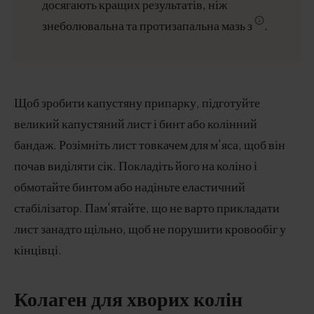
досягають кращих результатів, ніж
знеболювальна та протизапальна мазь з
.
Щоб зробити капустяну припарку, підготуйте
великий капустяний лист і бинт або колінний
бандаж. Розімніть лист товкачем для м'яса, щоб він
почав виділяти сік. Покладіть його на коліно і
обмотайте бинтом або надіньте еластичний
стабілізатор. Пам'ятайте, що не варто прикладати
лист занадто щільно, щоб не порушити кровообіг у
кінцівці.
Колаген для хворих колін