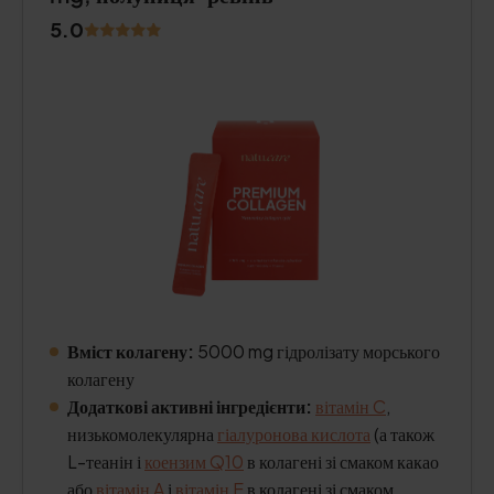
5.0
Вміст колагену:
5000 mg гідролізату морського
колагену
Додаткові активні інгредієнти:
вітамін C
,
низькомолекулярна
гіалуронова кислота
(а також
L-теанін і
коензим Q10
в колагені зі смаком какао
або
вітамін A
і
вітамін E
в колагені зі смаком