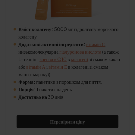
Вміст колагену:
5000 мг гідролізату морського
колагену
Додаткові активні інгредієнти:
вітамін С
,
низькомолекулярна
гіалуронова кислота
(а також
L-теанін і
коензим Q10
в
колагені
зі смаком какао
або
вітамін А
і
вітамін Е
в колагені зі смаком
манго-маракуї)
Форма:
пакетики з порошком для пиття.
Порція:
1 пакетик на день
Достатньо на
30 днів
Перевірити ціну