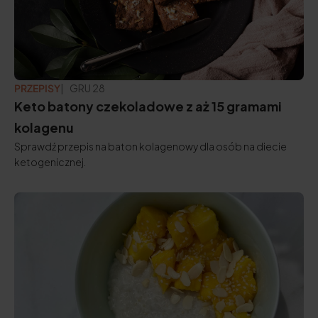
PRZEPISY
ZAKTUALIZOWANO:
GRU 28
Keto batony czekoladowe z aż 15 gramami
kolagenu
Sprawdź przepis na baton kolagenowy dla osób na diecie
ketogenicznej.