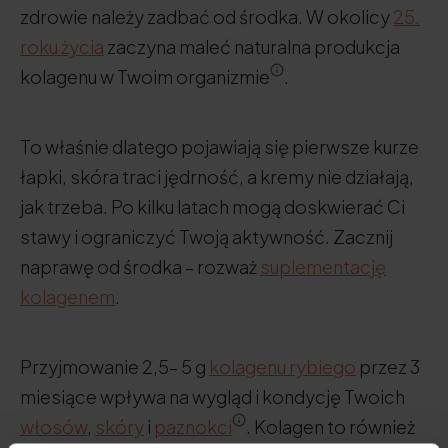
zdrowie należy zadbać od środka. W okolicy
25.
roku życia
zaczyna maleć naturalna produkcja
kolagenu w Twoim organizmie
.
To właśnie dlatego pojawiają się pierwsze kurze
łapki, skóra traci jędrność, a kremy nie działają,
jak trzeba. Po kilku latach mogą doskwierać Ci
stawy i ograniczyć Twoją aktywność. Zacznij
naprawę od środka – rozważ
suplementację
kolagenem
.
Przyjmowanie 2,5– 5 g
kolagenu rybiego
przez 3
miesiące wpływa na wygląd i kondycję Twoich
włosów
,
skóry
i
paznokci
. Kolagen to również