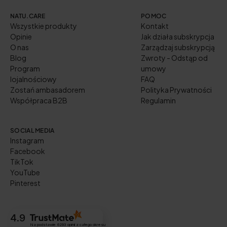
NATU.CARE
POMOC
Wszystkie produkty
Kontakt
Opinie
Jak działa subskrypcja
O nas
Zarządzaj subskrypcją
Blog
Zwroty - Odstąp od
Program
umowy
lojalnościowy
FAQ
Zostań ambasadorem
Polityka Prywatności
Współpraca B2B
Regulamin
SOCIAL MEDIA
Instagram
Facebook
TikTok
YouTube
Pinterest
4.9
Na podstawie
6293
opinii
z całego okresu