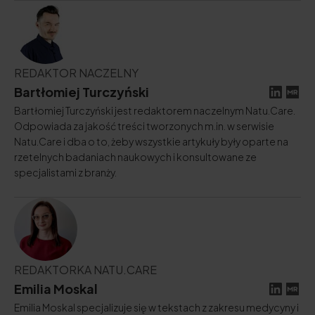
REDAKTOR NACZELNY
Bartłomiej Turczyński
Bartłomiej Turczyński jest redaktorem naczelnym Natu.Care.
Odpowiada za jakość treści tworzonych m.in. w serwisie
Natu.Care i dba o to, żeby wszystkie artykuły były oparte na
rzetelnych badaniach naukowych i konsultowane ze
specjalistami z branży.
REDAKTORKA NATU.CARE
Emilia Moskal
Emilia Moskal specjalizuje się w tekstach z zakresu medycyny i