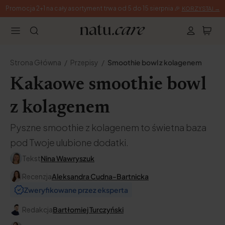
Promocja 2+1 na cały asortyment trwa od 5 do 15 sierpnia 🎉
KORZYSTAJ →
Strona Główna
Przepisy
Smoothie bowl z kolagenem
Kakaowe smoothie bowl
z kolagenem
Pyszne smoothie z kolagenem to świetna baza
pod Twoje ulubione dodatki.
Tekst
Nina Wawryszuk
Recenzja
Aleksandra Cudna-Bartnicka
Zweryfikowane przez eksperta
Redakcja
Bartłomiej Turczyński