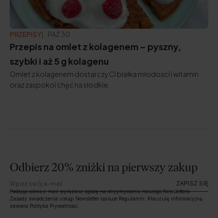
PRZEPISY
ZAKTUALIZOWANO:
PAŹ 30
Przepis na omlet z kolagenem – pyszny,
szybki i aż 5 g kolagenu
Omlet z kolagenem dostarczy Ci białka młodości i witamin
oraz zaspokoi chęć na słodkie.
Odbierz 20% zniżki na pierwszy zakup
ZAPISZ SIĘ
Podając adres e-mail wyrażasz zgodę na otrzymywanie naszego Newslettera.
Zasady świadczenia usługi Newsletter opisuje Regulamin. Klauzulę informacyjną
zawiera Polityka Prywatności.