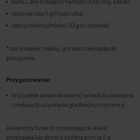
Natu.Care Kolagen Premium 5000 mg, kakao
nasiona chia 5 g (1 łyżeczka)
napój roślinny/mleko 50 g (⅓ szklanki)
*opcjonalnie: maliny, gorzka czekolada do
posypania
Przygotowanie:
Wszystkie składniki umieść w kielichu blendera
i zmiksuj do uzyskania gładkiej konsystencji
Aksamitny bowl to orzeźwiająca, lekka
przekąska lub deser z solidną porcją 5 g