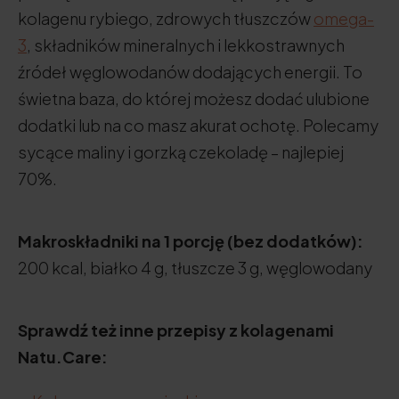
kolagenu rybiego, zdrowych tłuszczów
omega-
3
, składników mineralnych i lekkostrawnych
źródeł węglowodanów dodających energii. To
świetna baza, do której możesz dodać ulubione
dodatki lub na co masz akurat ochotę. Polecamy
sycące maliny i gorzką czekoladę – najlepiej
70%.
Makroskładniki na 1 porcję (bez dodatków):
200 kcal, białko 4 g, tłuszcze 3 g, węglowodany
Sprawdź też inne przepisy z kolagenami
Natu.Care: