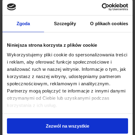
sprzymierzeniec układu ruchu – porcja 5–10 g
wspomaga zdrowie
stawów
,
kości
i mięśni
.
Zgoda
Szczegóły
O plikach cookies
Co daje kolagen?
Niniejsza strona korzysta z plików cookie
Codzienna suplementacja kolagenu rybiego
Wykorzystujemy pliki cookie do spersonalizowania treści
Natu.Care przez trzy miesiące może przynieść
i reklam, aby oferować funkcje społecznościowe i
wiele korzyści. A jeszcze jak możesz je robić w
analizować ruch w naszej witrynie. Informacje o tym, jak
taki smaczny sposób… Czego możesz
korzystasz z naszej witryny, udostępniamy partnerom
społecznościowym, reklamowym i analitycznym.
oczekiwać?
Partnerzy mogą połączyć te informacje z innymi danymi
otrzymanymi od Ciebie lub uzyskanymi podczas
korzystania z ich usług.
Skóra
Włosy
Pa
Zezwól na wszystkie
nadaje im silnej