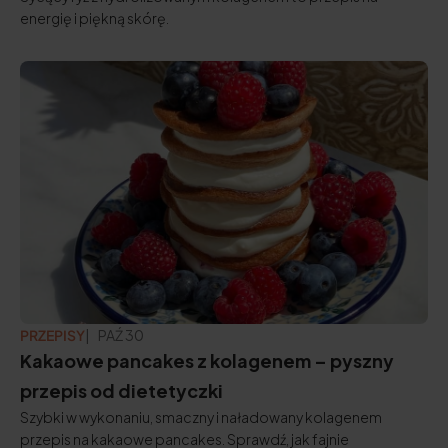
energię i piękną skórę.
PRZEPISY
ZAKTUALIZOWANO:
PAŹ 30
Kakaowe pancakes z kolagenem – pyszny
przepis od dietetyczki
Szybki w wykonaniu, smaczny i naładowany kolagenem
przepis na kakaowe pancakes. Sprawdź, jak fajnie