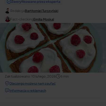
Zweryfikowane przez eksperta
Redakcja
Bartłomiej Turczyński
Fact-checking
Emilia Moskal
Zaktualizowano:
10 lutego, 2026
6
min
Dlaczego możesz nam zaufać
Informacja o reklamach