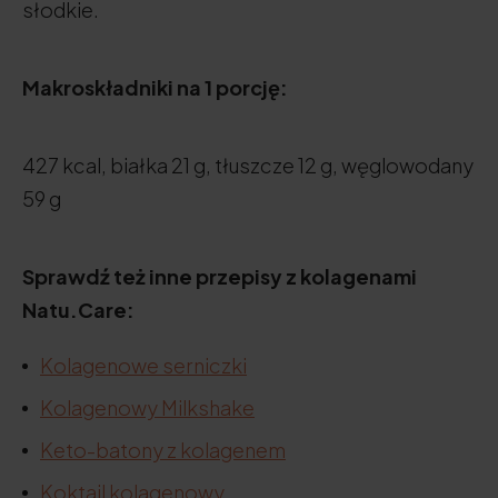
słodkie.
Makroskładniki na 1 porcję:
427 kcal, białka 21 g, tłuszcze 12 g, węglowodany
59 g
Sprawdź też inne przepisy z kolagenami
Natu.Care:
Kolagenowe serniczki
Kolagenowy Milkshake
Keto-batony z kolagenem
Koktajl kolagenowy