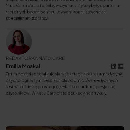
Natu.Care i dba o to, żeby wszystkie artykuły były oparte na
rzetelnych badaniach naukowych i konsultowane ze
specjalistami z branży.
REDAKTORKA NATU.CARE
Emilia Moskal
Emilia Moskal specjalizuje się w tekstach z zakresu medycyny i
psychologii, w tym treściach dla podmiotów medycznych.
Jest wielbicielką prostego języka i komunikacji przyjaznej
czytelnikowi. W Natu.Care pisze edukacyjne artykuły.