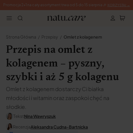
Promocja 2+1 na cały asortyment trwa od 5 do 15 sierpnia 🎉
KORZYSTAJ →
Strona Główna
Przepisy
Omlet z kolagenem
Przepis na omlet z
kolagenem – pyszny,
szybki i aż 5 g kolagenu
Omlet z kolagenem dostarczy Ci białka
młodości i witamin oraz zaspokoi chęć na
słodkie.
Tekst
Nina Wawryszuk
Recenzja
Aleksandra Cudna-Bartnicka