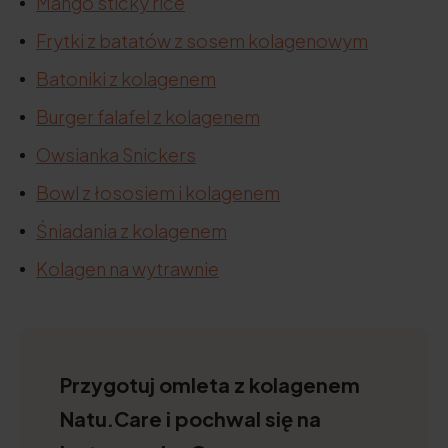
Mango sticky rice
Frytki z batatów z sosem kolagenowym
Batoniki z kolagenem
Burger falafel z kolagenem
Owsianka Snickers
Bowl z łososiem i kolagenem
Śniadania z kolagenem
Kolagen na wytrawnie
Przygotuj omleta z kolagenem
Natu.Care i pochwal się na