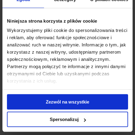
Przyjmowanie
kolagenu rybiego
przez 3
Niniejsza strona korzysta z plików cookie
miesiące pozytywnie wpływa na wygląd Twoich
Wykorzystujemy pliki cookie do spersonalizowania treści
włosów
,
skóry
i
paznokci
. Kolagen to również
i reklam, aby oferować funkcje społecznościowe i
analizować ruch w naszej witrynie. Informacje o tym, jak
sprzymierzeniec
stawów
,
kości
i mięśni
– abyś
korzystasz z naszej witryny, udostępniamy partnerom
była sprawna i aktywna jak najdłużej. A jeszcze
społecznościowym, reklamowym i analitycznym.
jak możesz go smacznie wkomponować do
Partnerzy mogą połączyć te informacje z innymi danymi
posiłku… Mmm.
otrzymanymi od Ciebie lub uzyskanymi podczas
korzystania z ich usług.
Jak kolagen wpływa na Twój
Zezwól na wszystkie
organizm?
Spersonalizuj
Skóra
Włosy
Paznokcie