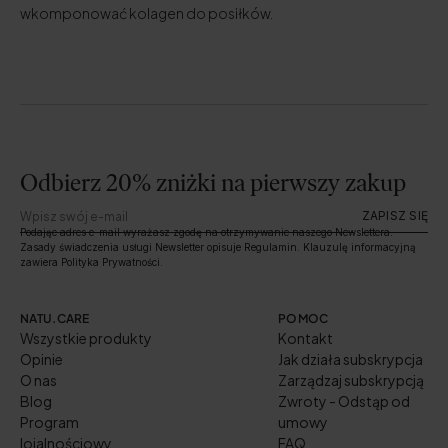
wkomponować kolagen do posiłków.
Odbierz 20% zniżki na pierwszy zakup
ZAPISZ SIĘ
Podając adres e-mail wyrażasz zgodę na otrzymywanie naszego Newslettera.
Zasady świadczenia usługi Newsletter opisuje Regulamin. Klauzulę informacyjną
zawiera Polityka Prywatności.
NATU.CARE
POMOC
Wszystkie produkty
Kontakt
Opinie
Jak działa subskrypcja
O nas
Zarządzaj subskrypcją
Blog
Zwroty - Odstąp od
Program
umowy
lojalnościowy
FAQ