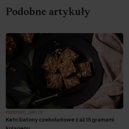
Podobne artykuły
PRZEPISY
ZAKTUALIZOWANO:
GRU 28
Keto batony czekoladowe z aż 15 gramami
kolagenu