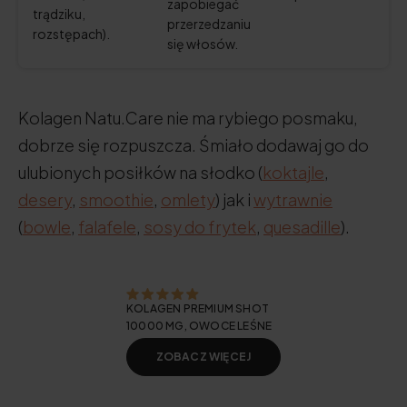
zapobiegać
trądziku,
przerzedzaniu
rozstępach).
się włosów.
Kolagen Natu.Care nie ma rybiego posmaku,
dobrze się rozpuszcza. Śmiało dodawaj go do
ulubionych posiłków na słodko (
koktajle
,
desery
,
smoothie
,
omlety
) jak i
wytrawnie
(
bowle
,
falafele
,
sosy do frytek
,
quesadille
).
KOLAGEN PREMIUM SHOT
10000 MG, OWOCE LEŚNE
ZOBACZ WIĘCEJ