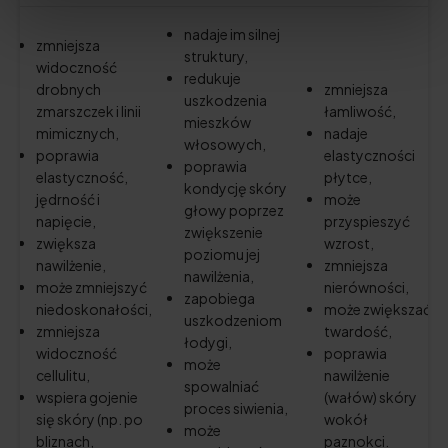
nadaje im silnej
zmniejsza
struktury,
widoczność
redukuje
drobnych
zmniejsza
uszkodzenia
zmarszczek i linii
łamliwość,
mieszków
mimicznych,
nadaje
włosowych,
poprawia
elastyczności
poprawia
elastyczność,
płytce,
kondycję skóry
jędrność i
może
głowy poprzez
napięcie,
przyspieszyć
zwiększenie
zwiększa
wzrost,
poziomu jej
nawilżenie,
zmniejsza
nawilżenia,
może zmniejszyć
nierówności,
zapobiega
niedoskonałości,
może zwiększać
uszkodzeniom
zmniejsza
twardość,
łodygi,
widoczność
poprawia
może
cellulitu,
nawilżenie
spowalniać
wspiera gojenie
(wałów) skóry
proces siwienia,
się skóry (np. po
wokół
może
bliznach,
paznokci.