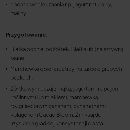
dodatki wedle uznania np. jogurt naturalny,
maliny
Przygotowanie:
Białka oddziel od żółtek. Białka ubij na sztywną
pianę.
Marchewkę obierz i zetrzyj na tarce o grubych
oczkach.
Żółtka wymieszaj z mąką, jogurtem, napojem
roślinnym (lub mlekiem), marchewką,
rozgniecionym bananem, cynamonem i
kolagenem Cacao Bloom. Zmiksuj do
uzyskania gładkiej konsystencji ciasta.