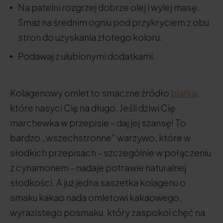
Na patelni rozgrzej dobrze olej i wylej masę.
Smaż na średnim ogniu pod przykryciem z obu
stron do uzyskania złotego koloru.
Podawaj z ulubionymi dodatkami.
Kolagenowy omlet to smaczne źródło
białka
,
które nasyci Cię na długo. Jeśli dziwi Cię
marchewka w przepisie – daj jej szansę! To
bardzo „wszechstronne” warzywo, które w
słodkich przepisach – szczególnie w połączeniu
z cynamonem – nadaje potrawie naturalnej
słodkości. A już jedna saszetka kolagenu o
smaku kakao nada omletowi kakaowego,
wyrazistego posmaku, który zaspokoi chęć na