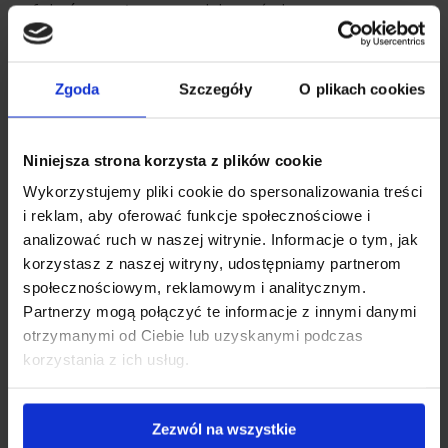
efektów możesz spodziewać się przy
suplementacji?
Skóra.
Kolagen poprawia elastyczność,
Zgoda
Szczegóły
O plikach cookies
nawilżenie i napięcie skóry. Dodatkowo może
ograniczać widoczność zmarszczek,
Niniejsza strona korzysta z plików cookie
redukować cellulit, a także wspierać proces
Wykorzystujemy pliki cookie do spersonalizowania treści
gojenia się ran.
i reklam, aby oferować funkcje społecznościowe i
analizować ruch w naszej witrynie. Informacje o tym, jak
Włosy.
Suplementacja kolagenu
pozytywnie
korzystasz z naszej witryny, udostępniamy partnerom
wpłynie na strukturę włosów, redukując ich
społecznościowym, reklamowym i analitycznym.
uszkodzenia, a także spowalniając procesy
Partnerzy mogą połączyć te informacje z innymi danymi
otrzymanymi od Ciebie lub uzyskanymi podczas
siwienia.
korzystania z ich usług.
Paznokcie.
Kolagen nadaje paznokciom
elastyczności i przyspiesza ich wzrost. Co
Zezwól na wszystkie
więcej, może ograniczać łamliwość i