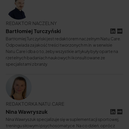
REDAKTOR NACZELNY
Bartłomiej Turczyński
Bartłomiej Turczyński jest redaktorem naczelnym Natu.Care.
Odpowiada za jakość treści tworzonych m.in. w serwisie
Natu.Care i dba o to, żeby wszystkie artykuły były oparte na
rzetelnych badaniach naukowych i konsultowane ze
specjalistami z branży.
REDAKTORKA NATU.CARE
Nina Wawryszuk
Nina Wawryszuk specjalizuje się w suplementacji sportowej,
treningu siłowym i psychosomatyce. Na co dzień, oprócz