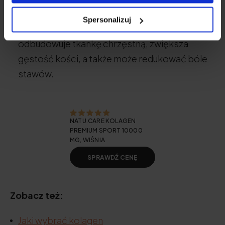
poprawiać nawilżenie tych elementów.
Spersonalizuj
Układ ruchu.
Białko młodości (kolagen)
odbudowuje tkankę chrzęstną, zwiększa
gęstość kości, a także może redukować bóle
stawów.
NATU.CARE KOLAGEN
PREMIUM SPORT 10000
MG, WIŚNIA
SPRAWDŹ CENĘ
Zobacz też:
Jaki wybrać kolagen