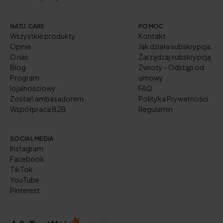
NATU.CARE
POMOC
Wszystkie produkty
Kontakt
Opinie
Jak działa subskrypcja
O nas
Zarządzaj subskrypcją
Blog
Zwroty - Odstąp od
Program
umowy
lojalnościowy
FAQ
Zostań ambasadorem
Polityka Prywatności
Współpraca B2B
Regulamin
SOCIAL MEDIA
Instagram
Facebook
TikTok
YouTube
Pinterest