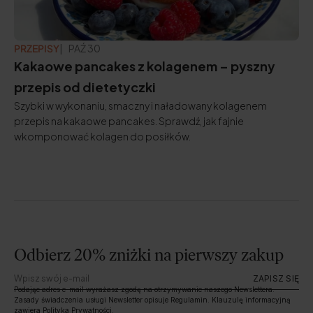
PRZEPISY
ZAKTUALIZOWANO:
PAŹ 30
Kakaowe pancakes z kolagenem – pyszny
przepis od dietetyczki
Szybki w wykonaniu, smaczny i naładowany kolagenem
przepis na kakaowe pancakes. Sprawdź, jak fajnie
wkomponować kolagen do posiłków.
Odbierz 20% zniżki na pierwszy zakup
ZAPISZ SIĘ
Podając adres e-mail wyrażasz zgodę na otrzymywanie naszego Newslettera.
Zasady świadczenia usługi Newsletter opisuje Regulamin. Klauzulę informacyjną
zawiera Polityka Prywatności.