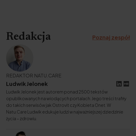
Redakcja
Poznaj zespół
REDAKTOR NATU.CARE
Ludwik Jelonek
Ludwik Jelonek jest autorem ponad 2500 tekstów
opublikowanych na wiodących portalach. Jego treści trafiły
do takich serwisów jak Ostrovit czy Kobieta Onet. W
Natu.Care Ludwik edukuje ludzi w najważniejszej dziedzinie
życia – zdrowiu.