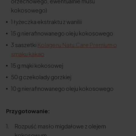
orzechowego, ewentualnie musu
kokosowego)
1 łyżeczka ekstraktu z wanilii
15 g nierafinowanego oleju kokosowego
3 saszetki
Kolagenu Natu.Care Premium o
smaku kakao
15 g mąki kokosowej
50 g czekolady gorzkiej
10 g nierafinowanego oleju kokosowego
Przygotowanie:
Rozpuść masło migdałowe z olejem
kokosowym.