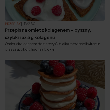
PRZEPISY
ZAKTUALIZOWANO:
PAŹ 30
Przepis na omlet z kolagenem – pyszny,
szybki i aż 5 g kolagenu
Omlet z kolagenem dostarczy Ci białka młodości i witamin
oraz zaspokoi chęć na słodkie.