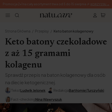
Promocja 2+1 na cały asortyment trwa od 5 do 15 sierpnia 🎉
KORZYSTAJ →
Strona Główna
Przepisy
Keto baton kolagenowy
Keto batony czekoladowe
z aż 15 gramami
kolagenu
Sprawdź przepis na baton kolagenowy dla osób
na diecie ketogenicznej.
Tekst
Ludwik Jelonek
Redakcja
Bartłomiej Turczyński
Fact-checking
Nina Wawryszuk