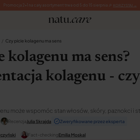
Promocja 2+1 na cały asortyment trwa od 5 do 15 sierpnia 🎉
KORZYSTAJ →
Czy picie kolagenu ma sens
e kolagenu ma sens?
ntacja kolagenu - cz
enu może wspomóc stan włosów, skóry, paznokci i s
Recenzja
Julia Skrajda
Zweryfikowane przez eksperta
rczyński
Fact-checking
Emilia Moskal