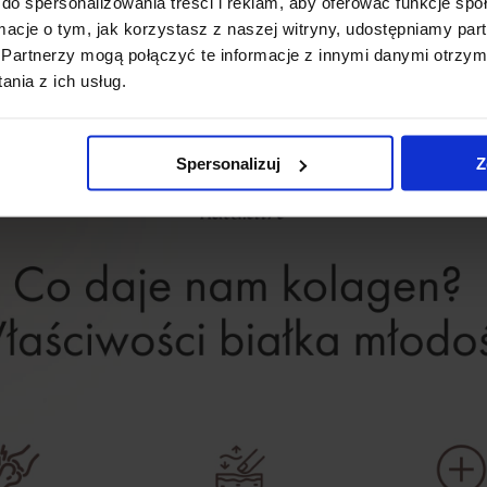
do spersonalizowania treści i reklam, aby oferować funkcje sp
py
ormacje o tym, jak korzystasz z naszej witryny, udostępniamy p
Partnerzy mogą połączyć te informacje z innymi danymi otrzym
nia z ich usług.
Spersonalizuj
Z