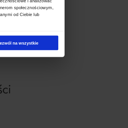
ołecznościowe i analizować
artnerom społecznościowym,
anymi od Ciebie lub
ezwól na wszystkie