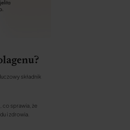
kolagenu?
kluczowy składnik
 co sprawia, że
u i zdrowia.