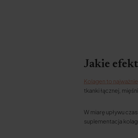
Jakie efek
Kolagen to najważnie
tkanki łącznej, mięśn
W miarę upływu czasu
suplementacja kolage