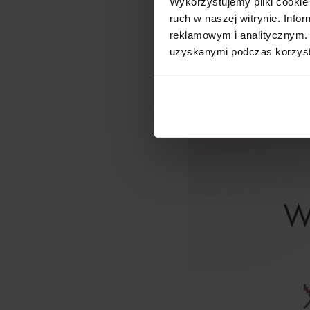
Wykorzystujemy pliki cookie 
Kolagen na rozstę
ruch w naszej witrynie. Inf
Kolagen na blizny
reklamowym i analitycznym. 
uzyskanymi podczas korzysta