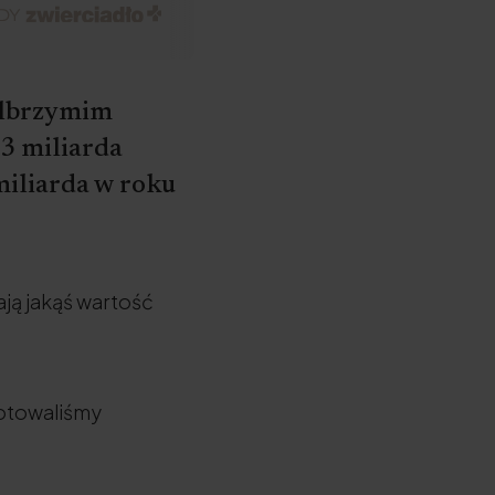
olbrzymim
3 miliarda
miliarda w roku
ają jakąś wartość
ygotowaliśmy