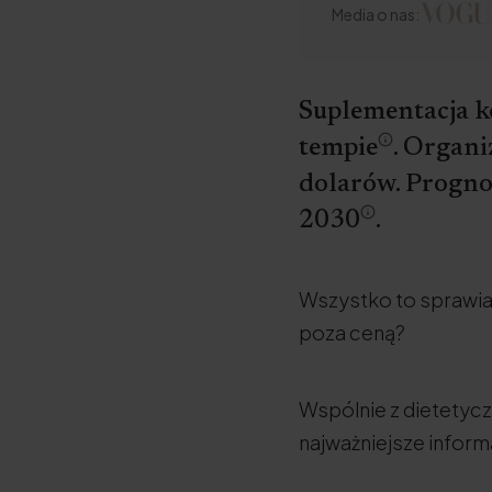
Media o nas:
Suplementacja k
tempie
. Organi
dolarów. Prognoz
2030
.
Wszystko to sprawia,
poza ceną?
Wspólnie z dietetyczk
najważniejsze inform