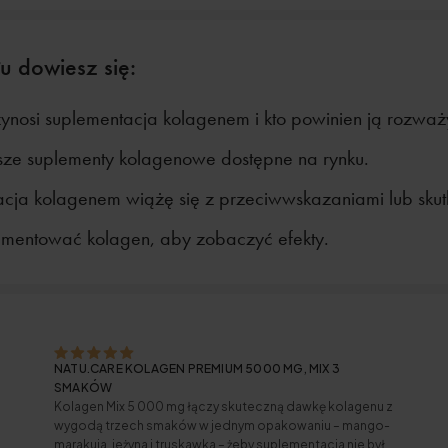
u dowiesz się:
rzynosi suplementacja kolagenem i kto powinien ją rozważ
psze suplementy kolagenowe dostępne na rynku.
cja kolagenem wiążę się z przeciwwskazaniami lub sku
ementować kolagen, aby zobaczyć efekty.
NATU.CARE KOLAGEN PREMIUM 5000 MG, MIX 3
SMAKÓW
Kolagen Mix 5 000 mg łączy skuteczną dawkę kolagenu z
wygodą trzech smaków w jednym opakowaniu – mango-
marakuja, jeżyna i truskawka – żeby suplementacja nie była