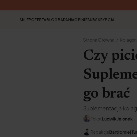
SKLEP
OFERTA
BLOG
BADANIA
OPINIE
SUBSKRYPCJA
Strona Główna
Kolagen
Czy pici
Supleme
go brać
Suplementacja kolag
Tekst
Ludwik Jelonek
Redakcja
Bartłomiej Tu