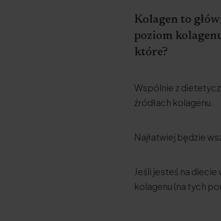
Kolagen to główn
poziom kolagenu 
które?
Wspólnie z dietetyczk
źródłach kolagenu.
Najłatwiej będzie ws
Jeśli jesteś na diec
kolagenu (na tych po