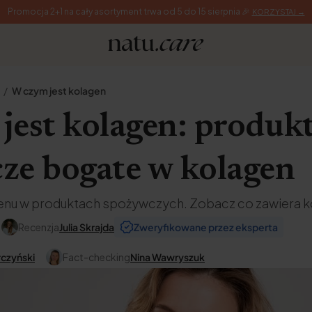
Promocja 2+1 na cały asortyment trwa od 5 do 15 sierpnia 🎉
KORZYSTAJ →
W czym jest kolagen
jest kolagen: produk
ze bogate w kolagen
enu w produktach spożywczych. Zobacz co zawiera k
Recenzja
Julia Skrajda
Zweryfikowane przez eksperta
rczyński
Fact-checking
Nina Wawryszuk