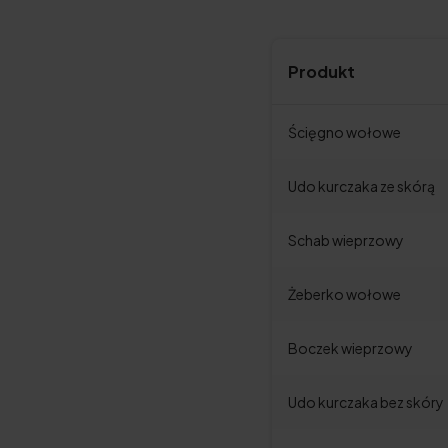
Produkt
Ścięgno wołowe
Udo kurczaka ze skórą
Schab wieprzowy
Żeberko wołowe
Boczek wieprzowy
Udo kurczaka bez skóry