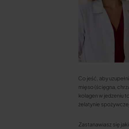
Co jeść, aby uzupełn
mięso (ścięgna, chrzą
kolagen w jedzeniu to
żelatynie spożywczej
Zastanawiasz się jak