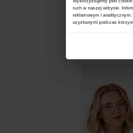
Wykorzystujemy pliki cookie 
elastyczność i wytr
ruch w naszej witrynie. Inf
reklamowym i analitycznym. 
np. podrobach lub k
uzyskanymi podczas korzysta
W czym
jes