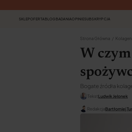
SKLEP
OFERTA
BLOG
BADANIA
OPINIE
SUBSKRYPCJA
Strona Główna
Kolagen
W czym 
spożywc
Bogate źródła kolag
Tekst
Ludwik Jelonek
Redakcja
Bartłomiej Tu