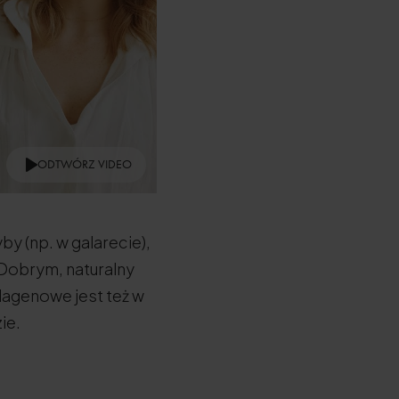
ODTWÓRZ VIDEO
by (np. w galarecie),
Dobrym, naturalny
olagenowe jest też w
ie.