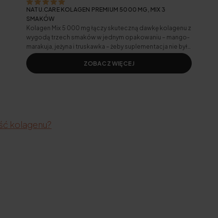
NATU.CARE KOLAGEN PREMIUM 5000 MG, MIX 3
SMAKÓW
Kolagen Mix 5 000 mg łączy skuteczną dawkę kolagenu z
wygodą trzech smaków w jednym opakowaniu – mango-
marakuja, jeżyna i truskawka – żeby suplementacja nie była
monotonna.
ZOBACZ WIĘCEJ
ść kolagenu?