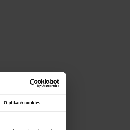
O plikach cookies
 białek w ciele
wniając im