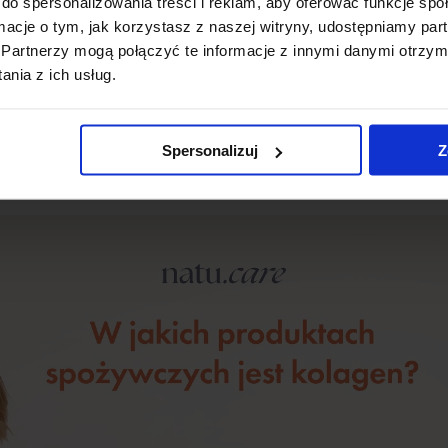
do spersonalizowania treści i reklam, aby oferować funkcje sp
zymałość. Znajdziesz go tylko w produktach pochodze
ormacje o tym, jak korzystasz z naszej witryny, udostępniamy p
Partnerzy mogą połączyć te informacje z innymi danymi otrzym
urzych łapkach.
nia z ich usług.
t kolagen?
Spersonalizuj
Z