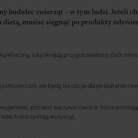
y budulec zwierząt – w tym ludzi. Jeżeli c
dietą, musisz sięgnąć po produkty odzwier
ą kliniczną, Julią Skrajdą przygotowaliśmy zbiór infor
zystkożercom, ale będą też opcje dla peskatarian i we
ie wegańskiej, poznasz warzywa i owoce, które pomogą
radach skorzystają wszyscy).