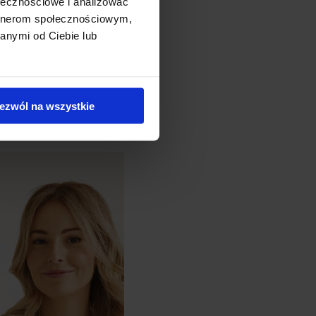
ołecznościowe i analizować
nia zwierzęcego –
artnerom społecznościowym,
anymi od Ciebie lub
ezwól na wszystkie