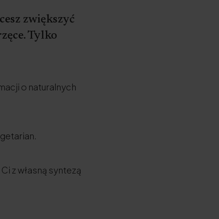
hcesz zwiększyć
zęce. Tylko
macji o naturalnych
getarian.
 Ci z własną syntezą