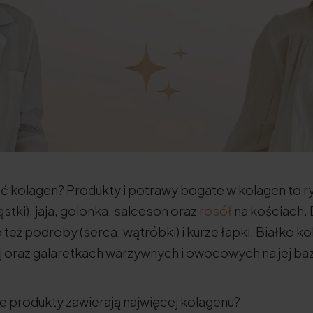
ić kolagen? Produkty i potrawy bogate w kolagen to ry
stki), jaja, golonka, salceson oraz
rosół
na kościach. 
 też podroby (serca, wątróbki) i kurze łapki. Białko k
 oraz galaretkach warzywnych i owocowych na jej baz
ie produkty zawierają najwięcej kolagenu?