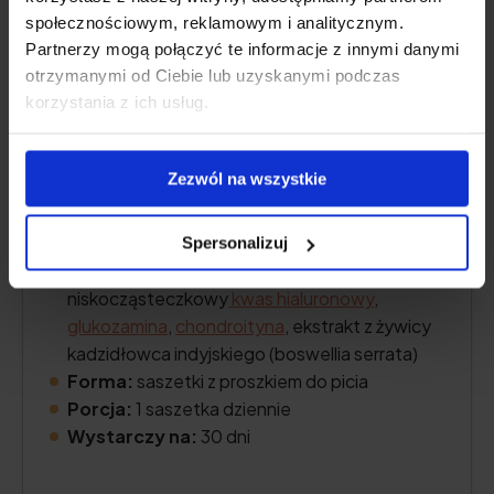
społecznościowym, reklamowym i analitycznym.
Partnerzy mogą połączyć te informacje z innymi danymi
otrzymanymi od Ciebie lub uzyskanymi podczas
korzystania z ich usług.
Zezwól na wszystkie
Zawartość kolagenu:
10 000 mg hydrolizatu
kolagenu wołowego COLLinstant®
Spersonalizuj
Dodatkowe składniki aktywne:
witamina C
,
niskocząsteczkowy
kwas hialuronowy
,
glukozamina
,
chondroityna
, ekstrakt z żywicy
kadzidłowca indyjskiego (boswellia serrata)
Forma:
saszetki z proszkiem do picia
Porcja:
1 saszetka dziennie
Wystarczy na:
30 dni