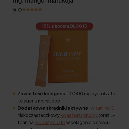
mg, mango-marakuja
5.0
Zawartość kolagenu:
10 000 mg hydrolizatu
kolagenu morskiego
Dodatkowe składniki aktywne:
witamina C
,
niskocząsteczkowy
kwas hialuronowy
(oraz L-
teanina i
koenzym Q10
w kolagenie o smaku