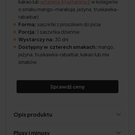
kakao lub
witamina A
i
witamina E
w kolagenie
o smaku mango–marakuja, jeżyna, truskawka-
rabarbar)
Forma:
saszetki z proszkiem do picia
Porcja:
1 saszetka dziennie
Wystarczy na:
30 dni
Dostępny w czterech smakach:
mango,
jeżyna, truskawka-rabarbar, kakao lub mix
smaków
Sprawdź cenę
Opis produktu
Plusy i minusy