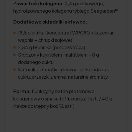
Zawartość kolagenu:
2,4 g markowego,
hydrolizowanego kolagenu rybiego Seagarden®
Dodatkowe składniki aktywne:
18,8 g białka (koncentrat WPC80 + kazeinian
wapnia + chrupki sojowe)
2,84 g błonnika (polidekstroza)
Słodzony ksylitolem i maltitolem – 0 g
dodanego cukru
Naturalne dodatki: mleczna czekolada bez
cukru, orzeszki ziemne, naturalne aromaty
Forma:
Funkcyjny baton proteinowo-
kolagenowy o smaku toffi; porcja: 1 szt. / 40 g
(także dostępny box 12 szt.)