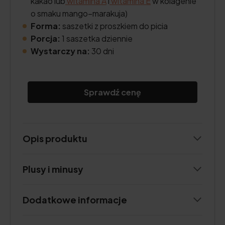
kakao lub
witamina A
i
witamina E
w kolagenie
o smaku mango–marakuja)
Forma:
saszetki z proszkiem do picia
Porcja:
1 saszetka dziennie
Wystarczy na:
30 dni
Sprawdź cenę
Opis produktu
Plusy i minusy
Dodatkowe informacje