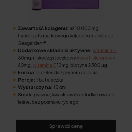
Zawartość kolagenu:
aż 10 000 mg
hydrolizatu markowego kolagenu morskiego
Seagarden
®
Dodatkowe składniki aktywne:
witamina C
80mg, niskocząsteczkowy
kwas hialuronowy
60mg,
witamina E
12mg, biotyna 2500 µg.
Forma:
buteleczki z płynem do picia
Porcja:
1 buteleczka
Wystarczy na:
15 dni
Smak:
pyszne, kwaskowato-słodkie owoce
leśne, bez posmaku rybiego
Sprawdź cenę