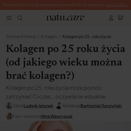
Promocja 2+1 na cały asortyment trwa od 5 do 15 sierpnia 🎉
KORZYSTAJ →
Strona Główna
Kolagen
Kolagen po 25. roku życia
Kolagen po 25 roku życia
(od jakiego wieku można
brać kolagen?)
Kolagen po 25. roku życia może pomóc
zatrzymać Ci czas… oczywiście wizualnie.
Tekst
Ludwik Jelonek
Redakcja
Bartłomiej Turczyński
Fact-checking
Nina Wawryszuk