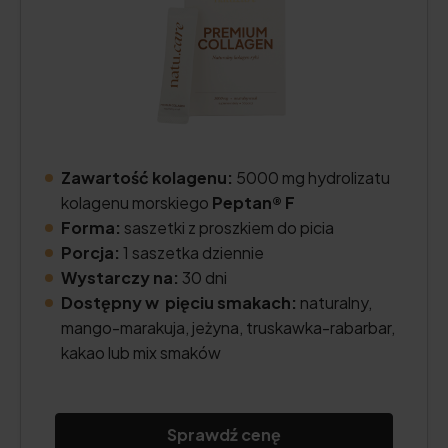
Zawartość kolagenu:
5000 mg hydrolizatu
kolagenu morskiego
Peptan® F
Forma:
saszetki z proszkiem do picia
Porcja:
1 saszetka dziennie
Wystarczy na:
30 dni
Dostępny w pięciu smakach:
naturalny,
mango-marakuja, jeżyna, truskawka-rabarbar,
kakao lub mix smaków
Sprawdź cenę