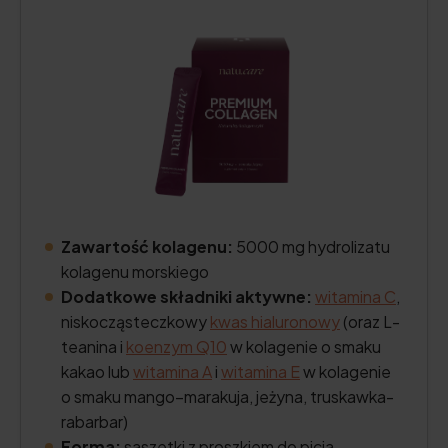
Zawartość kolagenu:
5000 mg hydrolizatu
kolagenu morskiego
Dodatkowe składniki aktywne:
witamina C
,
niskocząsteczkowy
kwas hialuronowy
(oraz L-
teanina i
koenzym Q10
w kolagenie o smaku
kakao lub
witamina A
i
witamina E
w kolagenie
o smaku mango–marakuja, jeżyna, truskawka-
rabarbar)
Forma:
saszetki z proszkiem do picia