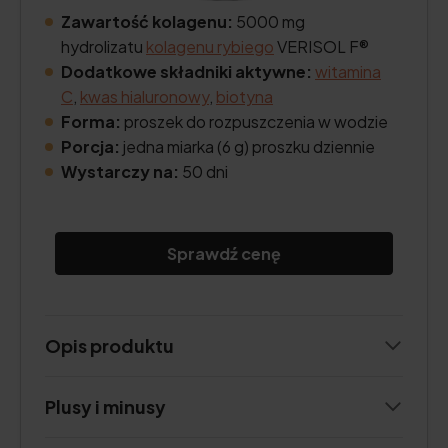
Zawartość kolagenu:
5000 mg
hydrolizatu
kolagenu rybiego
VERISOL F®
Dodatkowe składniki aktywne:
witamina
C
,
kwas hialuronowy
,
biotyna
Forma:
proszek do rozpuszczenia w wodzie
Porcja:
jedna miarka (6 g) proszku dziennie
Wystarczy na:
50 dni
Sprawdź cenę
Opis produktu
Plusy i minusy