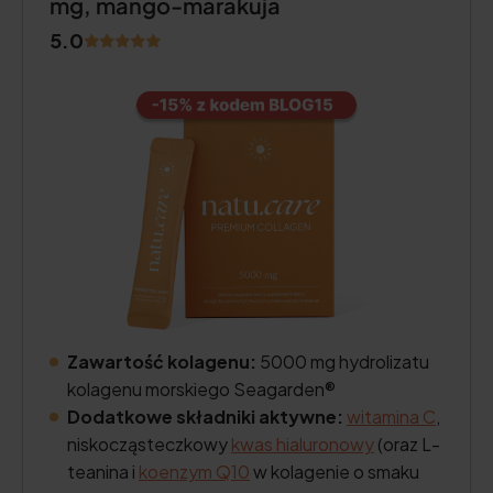
mg, mango-marakuja
5.0
Zawartość kolagenu:
5000 mg hydrolizatu
kolagenu morskiego Seagarden®
Dodatkowe składniki aktywne:
witamina C
,
niskocząsteczkowy
kwas hialuronowy
(oraz L-
teanina i
koenzym Q10
w kolagenie o smaku