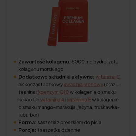
Zawartość kolagenu:
5000 mg hydrolizatu
kolagenu morskiego
Dodatkowe składniki aktywne:
witamina C
,
niskocząsteczkowy
kwas hialuronowy
(oraz L-
teanina i
koenzym Q10
w kolagenie o smaku
kakao lub
witamina A
i
witamina E
w kolagenie
o smaku mango–marakuja, jeżyna, truskawka-
rabarbar)
Forma:
saszetki z proszkiem do picia
Porcja:
1 saszetka dziennie