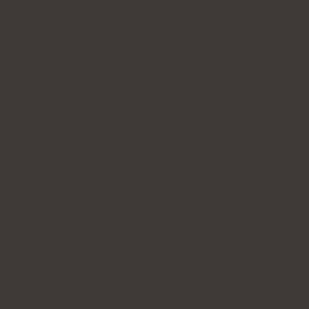
Destresan Max
Activlab Pharma SanBiotics Stress
Valused Control
NeoMag Stress
ChillMe
Positivum
Oyono Natt
Jasnum Stämning
Tonaxinum Forte
Olympus Forstres
Persen Forte
Valused