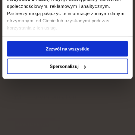
Hair, skin, nails
społecznościowym, reklamowym i analitycznym.
Tillräckligt för:
30 dagar
Partnerzy mogą połączyć te informacje z innymi danymi
otrzymanymi od Ciebie lub uzyskanymi podczas
Weight loss
korzystania z ich usług.
Kontrollera pris
Gut, metabolism
Zezwól na wszystkie
Immunity
Produktbeskrivning
Spersonalizuj
För- och nackdelar
Ytterligare information
REDAKTÖRENS VAL