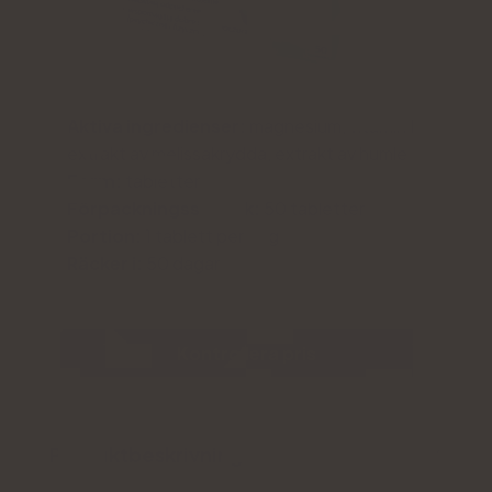
Aktiva ingredienser:
magnesium, vitamin B6,
extrakt av melissakrydda, extrakt av humle
Form:
tabletter
Förpackningsstorlek:
50 tabletter
Portion:
1 tablett per dag
Räcker i:
50 dagar
Kontrollera pris
Produktbeskrivning