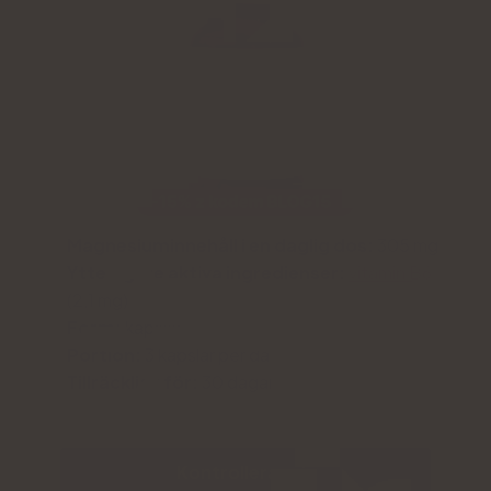
Magnesiuminnehåll i en daglig dos:
305 mg
Ytterligare aktiva ingredienser:
vitamin B6
(2,1 mg)
Form:
kapslar
Portion:
3 kapslar per dag
Tillräckligt för:
30 dagar
Kontrollera pris