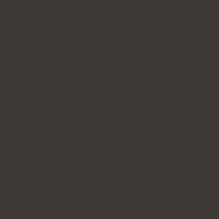
Portion:
1 kapsel per dag
Tillräckligt för:
30 dagar
Kontrollera pris
Produktbeskrivning
För- och nackdelar
Ytterligare information
Expertutlåtande