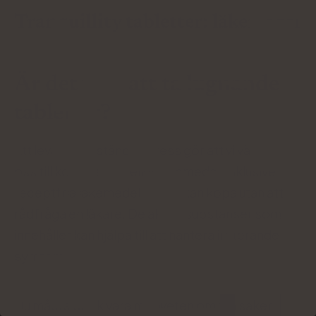
Tranquillity tabletter: läkemedel
Är det värt att ta lugnande
tabletter?
Att leva under ständig stress gör att vi vänder
oss till kosttillskott eller läkemedel, inklusive
receptfria läkemedel som vi kan köpa utan att
rådfråga en läkare. De aktiva substanser som de
innehåller kan hjälpa till att hantera irriterande
symtom.
Du måste dock vara medveten om två saker: