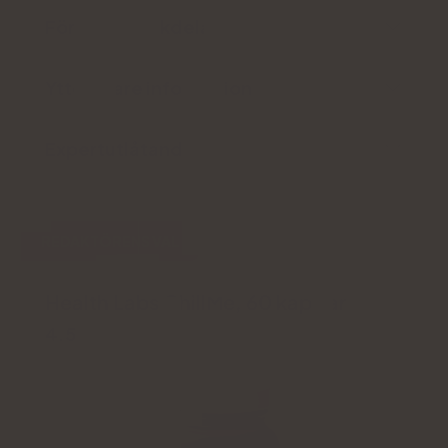
För- och nackdelar
Ytterligare information
Expertutlåtande
REDAKTÖRENS VAL
Health Labs ChillMe, 60 kapslar
4.5