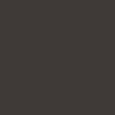
De viktigaste kriterierna för valet av produkter
för vår lista var framför allt den
dokumenterade
effektiviteten hos de enskilda ämnena och
enkelheten i formuleringen
.
De bästa receptfria sederingstabletterna
som inte gör dig dåsig:
Natu.Care Sleep With Benefits, gelé för sömn
Natu.Care Magnesium Premium
Sundose° För stressavlastning°
Sundose° Daglig balans°
Dubbelherz aktiv Na uspokojenie Forte