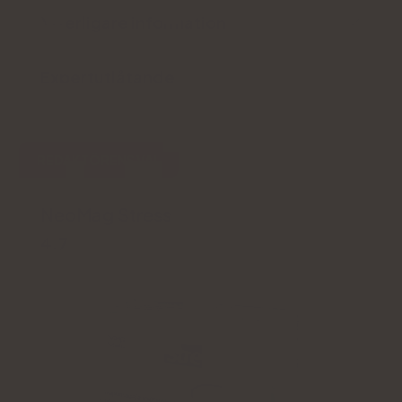
Ytterligare information
Expertutlåtande
REDAKTÖRENS VAL
NeoMag Stress
4.7