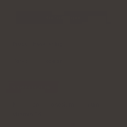
Kontrollera pris
Produktbeskrivning
För- och nackdelar
MINSKAR TRÖTTHET
Natu.Care Magnesium Premium +
vitamin B6