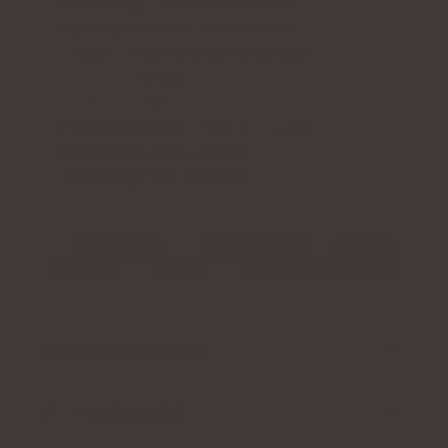
Aktiva ingredienser:
extrakt av
ashwagandha-rot, extrakt av valerianarot,
extrakt av humlekottar, extrakt av
passionsblomma
Form:
kapslar
Förpackningsstorlek:
30 kapslar
Portion:
1 kapsel per dag
Tillräckligt för:
30 dagar
Kontrollera pris
Produktbeskrivning
För- och nackdelar