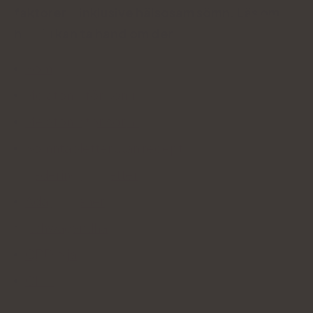
faktorer - inklusive hälsosam sömn. Läs om
hur du kan ta hand om dem:
Sömnhygien
Melatonin för sömn
Melatonin för sömn
Sömntabletter utan recept
Sederingstabletter
Adaptogener
Ashwagandha
CBD olja
CBD