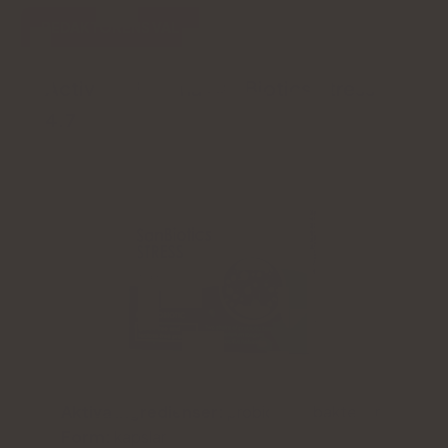
REDAKTÖRENS VAL
Activlab Pharma SanBiotics Stress
4.7
Aktiva ingredienser:
probiotiska bakterier
Form:
kapslar