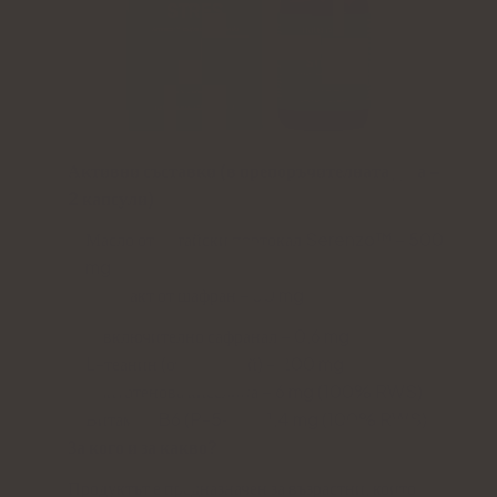
Активни съставки (в препоръчителната доза –
2 капсули):
Масло от китайски портокал Serenzo™ – 500
mg
Екстракт от шафран – 30 mg
включително сафранал – 0,6 mg
L-теанин (от зелен чай) – 200 mg
Пантотенова киселина – 6 mg (100% RWS)
Витамин B6 (P-5-P) – 1,4 mg (100% RWS)
За кого и за какво?
Продуктът е предназначен за възрастни, които