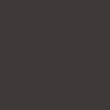
Médiá o nás:
Du kan inte undvika stress, men du kan
hantera den bättre. Receptfria
lugnande tabletter kan hjälpa, om du
använder dem på ett ansvarsfullt sätt.
Du kan också ta hand om ditt
välbefinnande på andra sätt.
Med hjälp av apotekaren Anna Szymańska har vi
sammanställt en översikt över lugnande medel
utan recept. Vi frågade också en erfaren klinisk
psykolog vad du kan göra för att effektivt
bekämpa symtomen på stress och nervös