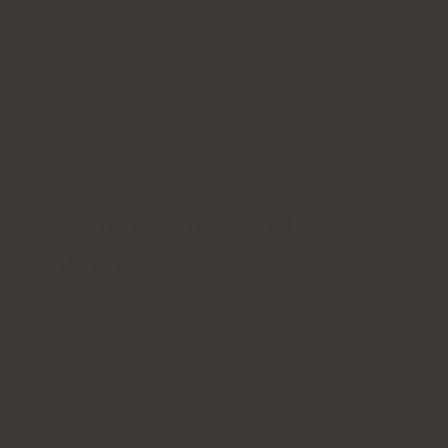
Se även:
Viktminskningspiller
När ska man ta ashwagandha
Receptfria lugnande
tabletter - ranking
Bland receptfria sedationspreparat hittar du
läkemedel och kosttillskott. När de används
enligt tillverkarens rekommendationer kan de
vara mycket effektiva.