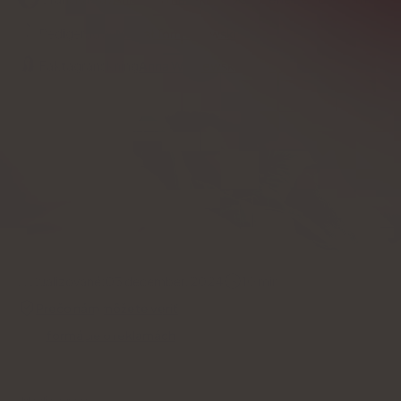
Redigerad av
Michał Tomaszewski
Faktagranskning
Anna Wiśniewska
Aktualizované:
03 december, 2024
10
min
Prečo nám môžete veriť
Informácie o reklamách