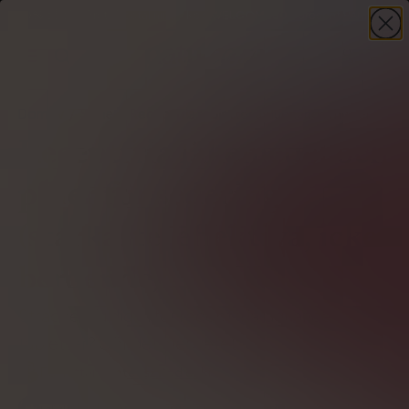
-30%
på din första beställning – kod
WELCOME30
+ present
HANDLA NU
Domov
Sinne
Receptfria tabletter av lugnande medel
Receptfria läkemedel och
piller för sedering
(starkaste, effektiva, icke-
beroende)
Sträcker du dig efter receptfria lugnande
tabletter? Gör det medvetet.
Författare
Mateusz Podlecki
Granskad av
Anna Szymańska
Overené odborníkom