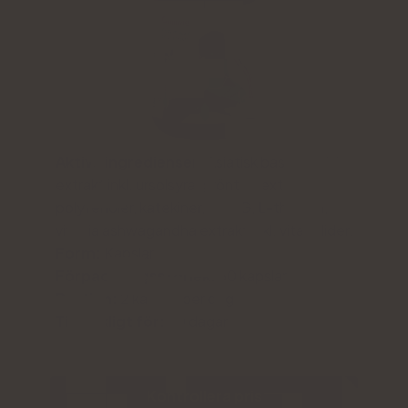
Aktiva ingredienser:
Asiatisk basilika tulsi
extrakt inkl. ursolsyra, grönt te extrakt inkl.
polyfenoler, katekiner, EGCG, L-theanin,
vitania ashwagandha extrakt inkl. vitanolider.
Form:
Kapslar
Förpackningsstorlek:
60 kapslar
Portion:
2 kapslar per dag
Tillräckligt för:
30 dagar
Kontrollera pris