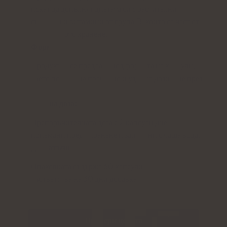
искат да допълнят диетата си с растителни
съставки и витамини от група B, които са част от
ежедневното хранене.
Форма:
Продуктът се предлага под формата на капсули,
което позволява прецизно и удобно дозиране през
деня.
Дневна доза:
Препоръчителната доза е 2 капсули дневно,
приемани преди хранене и запивани с чаша вода.
Достатъчно за:
Опаковката съдържа 60 капсули, което
съответства на 30 дни добавка.
Провери цената