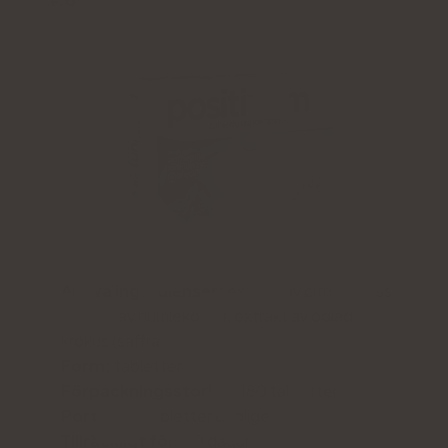
Aktiva ingredienser:
extrakt av citronmeliss,
extrakt av humlekottar, extrakt av odlad
krokus (saffran)
Form:
tabletter
Förpackningsstorlek:
180 tabletter
Portion:
3 tabletter dagligen
Tillräckligt för:
60 dagar