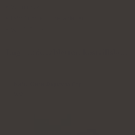
Valerin Max
Labofarm lugnande tabletter
Valerin Forte
Lugnande tabletter: kosttillskott
Natu.Care Формула Стрес
5.0