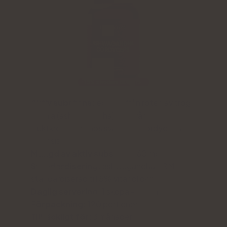
Aktiv substans:
extrakt från roten av trög
vitania (ashwagandha) och från
fruktkropparna hos svampen Cordyceps
sinensis
Mängd av aktiv substans:
60 mg
Standardisering:
ashwagandha KSM-66
standardiserad till 5% vitanolider.
Daglig servering
: 1 skopa - 500 mg
Förpackning:
120 portioner
Tillräckligt för:
3 månader