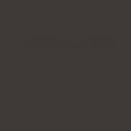
Förpackningsstorlek:
20 kapslar
Portion:
1 kapsel per dag
Tillräckligt för:
30 dagar
Kontrollera pris
Produktbeskrivning
För- och nackdelar
Ytterligare information
Expertutlåtande