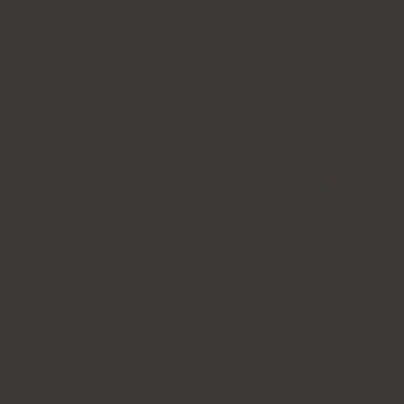
Destresan Max
4.7
Aktiva ingredienser:
melissa, rhodiola rosea,
magnesium, vitamin B6
Form:
kapslar
Förpackningsstorlek:
30 kapslar