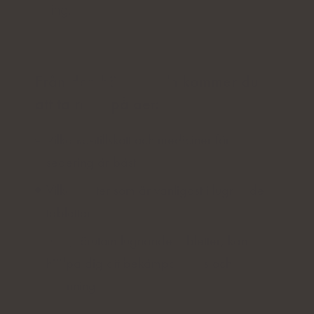
spänning.
Från den här artikeln kommer du
att ta reda på det:
Vilka kosttillskott och mediciner för
sedering är bäst
Vilka växter som är vanligast i lugnande
tabletter
Vad, förutom lugnande tabletter, kan
hjälpa dig att bekämpa stress och
spänning