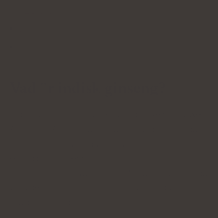
CBD olja
CBD
Adaptogener
Vad är indisk ginseng?
Indisk ginseng är en vintergrön buske som växer i
Asien och Afrika. Människan använde den redan
för flera tusen år sedan för att hantera
energibrist, stress eller
koncentrationssvårigheter. Den anses av många
vara den viktigaste örten inom ayurveda
(traditionell indisk medicin
.