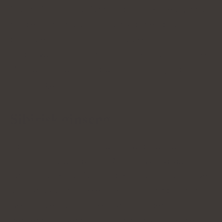
främst finns i Kina, Ryssland och... Korea. Vissa
studier tyder på att koreansk ginseng har en
positiv effekt på immunförsvaret, humöret och
kognitiva funktioner som orientering och minne.
Det kan också förhindra Alzheimers sjukdom
och stödja
.
Sibirisk ginseng
Sibirisk ginseng, i motsats till vad man kan tro,
finns inte bara i Sibirien. Dess ursprungliga
livsmiljö är i Kina, Ryssland, Korea och Japan. Det
är också känt som eleutherococcus spinosus.
Det motverkar trötthet, liksom ångest och
depression. Dessutom har sibirisk ginseng en