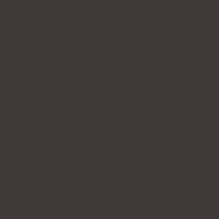
Hur doserar man indisk ginseng?
Indisk ginseng - tillskott
Kontraindikationer för användning av
indisk ginseng
Indisk ginseng - biverkningar
Kan indisk ginseng interagera med
mediciner?
Sammanfattning
Indisk ginseng - biverkningar