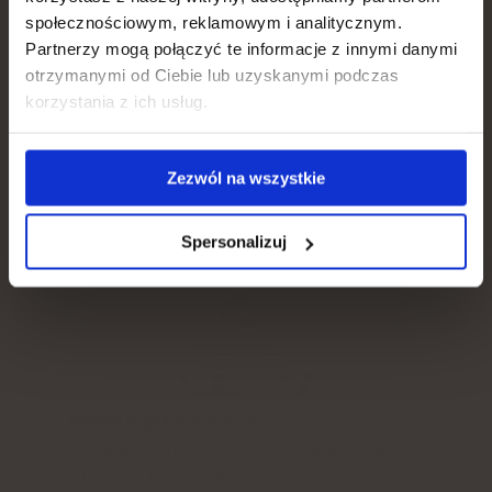
Hair, skin, nails
społecznościowym, reklamowym i analitycznym.
YANGO, Harmony, adaptogener,
Partnerzy mogą połączyć te informacje z innymi danymi
kapslar
otrzymanymi od Ciebie lub uzyskanymi podczas
Weight loss
4.8
korzystania z ich usług.
Gut, metabolism
Zezwól na wszystkie
Immunity
Spersonalizuj
Aktiva ingredienser:
Indisk ginseng
(ashwagandha), sibirisk ginseng, kinesisk
citronella, maca, bajkaltimjan