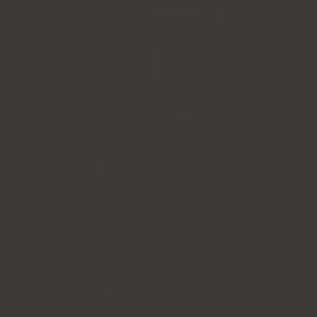
Aktiv substans:
extrakt från blad och rot av
ashwagandha
(Withania somnifera)
.
Mängd aktiv substans:
140 mg (inklusive
minst 9,8 mg vitanolider)
Standardisering:
minst 7% vitanolidinnehåll
Daglig portion:
1 tablett per dag
Förpackning:
60 tabletter
Tillräckligt för:
2 månader