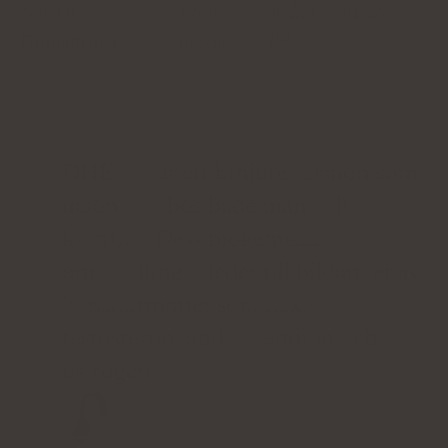
och DHEA-S (binjurehormon) nivåer med 18%.
Dessutom ökar indisk ginseng
.
DHEA-S är ett binjurehormon som
utsöndras hos både män och
kvinnor. Dess biokemiska
omvandlingar leder till bildandet av
könshormoner som t.ex.
testosteron, androstendion och
östrogen.
Aleksandra CudnaDietist