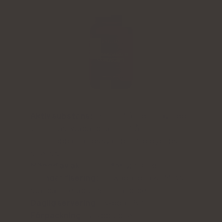
Aktiv substans:
extrakt från roten av trög
vitania (ashwagandha) och från
fruktkropparna hos svampen Cordyceps
sinensis
Mängd av aktiv substans:
60 mg
Standardisering:
ashwagandha KSM-66
standardiserad till 5% vitanolider.
Daglig servering
: 1 skopa - 500 mg
Förpackning:
120 portioner