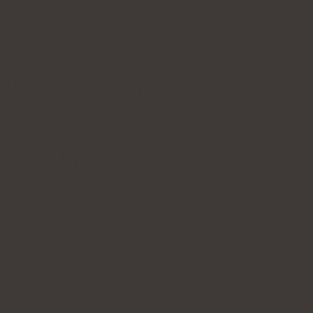
positiv effekt på nervsystemet och motverkar
.
Du kanske är intresserad av:
Omega-3:
egenskaper, effekter, användning, typer
Indisk ginseng
Det är indisk ginseng som vi tittar närmare på
idag. Den finns främst i Mellanöstern och även i
vissa områden i Afrika. Det har använts i
hundratals år, men har bara nyligen studerats.
Den kan stödja det allmänna välbefinnandet och
även öka den
prestationsförmågan.