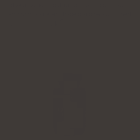
indisk ginseng förbättrar den totala sömntiden
och sömnkvaliteten - både bland personer med
sömnlöshet och alla
.