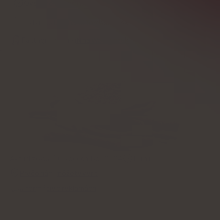
Overené odborníkom
Redigerad av
Michał Tomaszewski
Faktagranskning
Nina Wawryszuk
Aktualizované:
03 december, 2024
12
min
Prečo nám môžete veriť
Informácie o reklamách