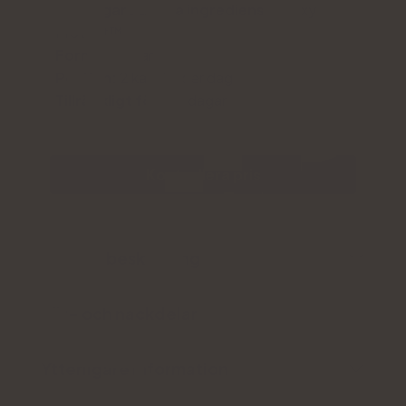
Ytterligare aktiva ingredienser:
Oxy
Protect™
Form:
Kapslar
Portion:
2 kapslar per dag
Tillräckligt för:
30 dagar
Kontrollera pris
Produktbeskrivning
För- och nackdelar
Ytterligare information