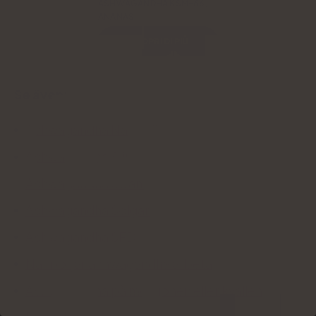
ASHWAGANDHA KSM-66,
ANANAS
SCOPRI DI PIÙ
Se även:
Ashwagandha Naturell
Ashwagandha Aliness
Ashwagandha Swanson
Ashwagandha Solgar
Ashwagandha SFD
När börjar ashwagandha arbeta
Ashwagandha på morgonen eller kvällen