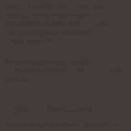
ginseng är att effektivt bekämpa stress.
Adaptogenen lindrar spänningar och har en
ångestdämpande effekt. Indisk ginseng är
också ansvarig för att sänka kortisolnivåerna
(stresshormon) i
.
Pantotensyra är också ansvarig för att
kontrollera kortisolnivåerna. Vill du veta mer om
det? Läs:
Pantotensyra - vad det är, effekter,
källor, överskott, under graviditet
Psykiska hälsotillstånd
Vissa studier tyder på att indisk ginseng lindrar