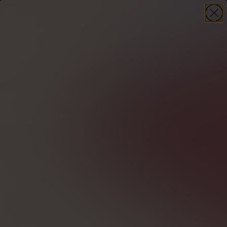
-30%
på din första beställning – kod
WELCOME30
+ present
HANDLA NU
Domov
Växter
Indisk ginseng
Indisk ginseng - vad det
är, egenskaper, effekter,
åsikter
Indisk ginseng (eller ashwagandha) är en
intressant växt med många hälsofrämjande
egenskaper.
Författare
Ludwik Jelonek
Granskad av
Aleksandra Cudna-Bartnicka