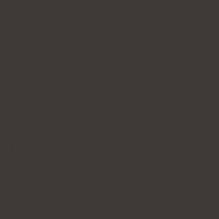
symtomen på vissa psykiska tillstånd. Intag av
1000 mg extrakt av indisk ginseng under 12
veckor resulterade i en minskning av depressiva
symtom och ångest hos personer med
.
En annan studie visade att växten stöder
behandlingen av bipolär störning eller
schizofreni.
Fysisk prestation
Indisk ginseng kan ha en positiv effekt på
idrottsliga prestationer. En analys av 12 studier
visade att doser på 120 till 1 250 mg av extraktet
resulterade i ökad fysisk prestationsförmåga