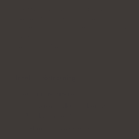
vara. Dessa och andra egenskaper uppmuntrar
många människor att komplettera med denna
adaptogen. Vad är indisk ginseng? Hur fungerar
det? Är det verkligen säkert? Hitta svaren på
dessa och andra frågor i den här artikeln.
Innehållsförteckning:
Vad är indisk ginseng?
Indisk, koreansk eller sibirisk ginseng -
vilken ska man välja?
Indisk ginseng - egenskaper