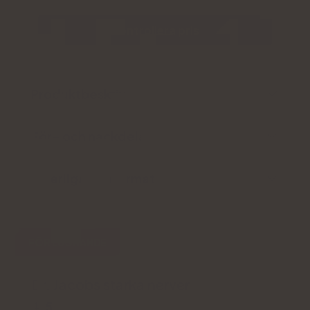
Kontrollera pris
Produktbeskrivning
För- och nackdelar
Ytterligare information
FÖR LUGNANDE
Dr. Jacobs starka nerver
4.5