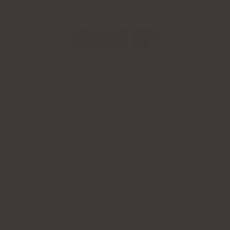
VEGANSKA SÖMNGELÉ,
ASHWAGANDHA KSM-66,
ANANAS
SCOPRI DI PIÙ
Se även:
Ashwagandha
Ashwagandha SFD
Ashwagandha Aliness
Ashwagandha Naturell
Ashwagandha Swanson
Ashwagandha Solgar
Ashwagandha - när börjar det fungera?