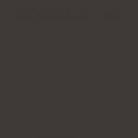
Kontrollera pris
Produktbeskrivning
För- och nackdelar
Ytterligare information
STÖDJER MENTAL ANSTRÄNGNING
Solve Labs Brain Tech Minne &amp;
Fokus, adaptogener, kapslar