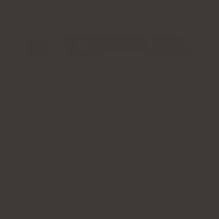
Tillräckligt för:
3 månader
Kontrollera pris
Produktbeskrivning
För- och nackdelar
Ashwagandha Naturell
4.6