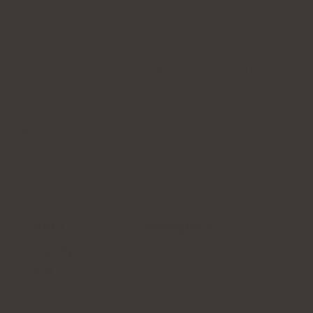
Indisk ginseng är också känd som
ashwagandha
,
trög vitania eller sömnsjuka. Det är
en
adaptogen
, dvs. ett medel som ska föra oss in i
ett tillstånd av homeostas (inre balans). Det finns
mer än 70 adaptogener - indisk ginseng är en av
de mest
.
BÄST MOT STRESS, ÅNGEST OCH RÄDSLA
Natu.Care Ashwagandha &amp;
Cordyceps
5.0