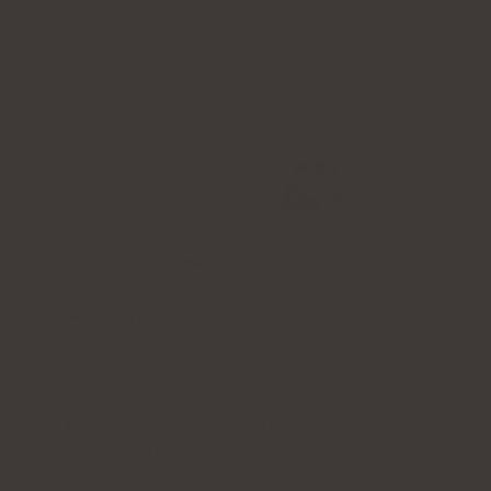
Aktiva ingredienser:
ashwagandhaextrakt,
rosmarinextrakt, reishiextrakt, vitamin B1,
pantotensyra.
Form:
Kapslar.
Portion:
1 kapsel per dag
Tillräcklig i:
100 dagar