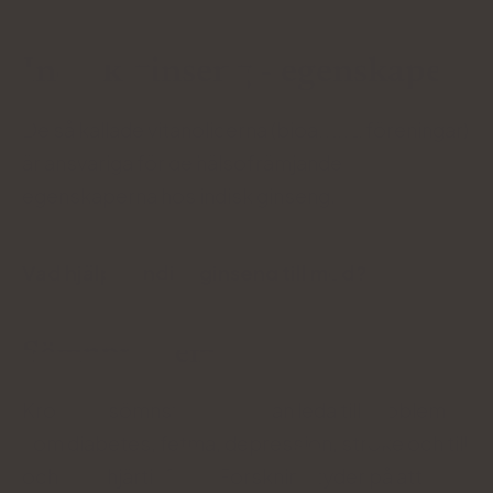
Indisk ginseng - egenskaper
De så kallade vitanoliderna (bioaktiva föreningar)
är ansvariga för de hälsofrämjande
egenskaperna hos indisk ginseng.
Vad hjälper indisk ginseng till med?
Sömnproblem
Kroniska sömnstörningar kan leda till problem
som diabetes, fetma, depression, stroke och till
och med hjärtinfarkt. Forskning tyder på att