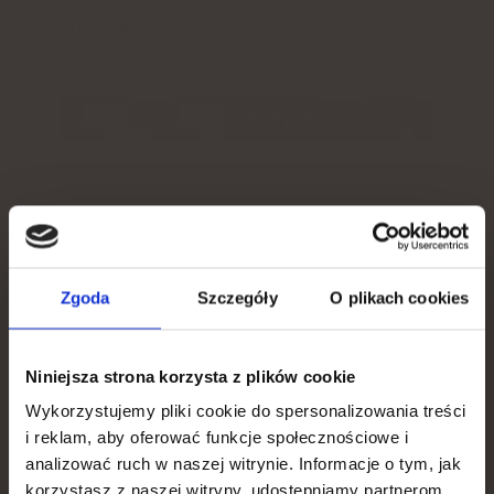
Tillräckligt
för
:
10 eller 20 dagar
Kontrollera pris
Produktbeskrivning
You get
För- och nackdelar
Zgoda
Szczegóły
O plikach cookies
15% discount
Ytterligare information
Niniejsza strona korzysta z plików cookie
To apply for a discount, tell us what is most important
to you.
Wykorzystujemy pliki cookie do spersonalizowania treści
i reklam, aby oferować funkcje społecznościowe i
What is your goal?
SÅ MÅNGA SOM 5 ADAPTOGENER
analizować ruch w naszej witrynie. Informacje o tym, jak
korzystasz z naszej witryny, udostępniamy partnerom