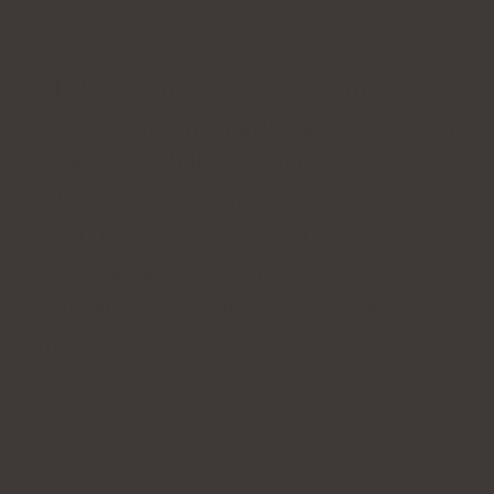
Médiá o nás:
Indisk ginseng (eller ashwagandha) är
en växt som finns naturligt i Asien och
Afrika. Dess hälsofrämjande effekter
lockar många människor år efter år. I
den här artikeln hittar du information
om egenskaper, dosering och
indikationer för tillskott av indisk
ginseng.
Det har ångestdämpande effekter, förbättrar
sömnkvaliteten och ökar fertiliteten. Låter bra,
eller hur? Det är precis vad indisk ginseng ska