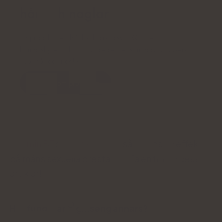
hår och naglar
En produkt med högkvalitativ folsyra Quatrefolic®,
bambuskyttextrakt och ingredienser som positivt påverkar
hud, hår och naglar.
Läs mer om produkten
Vitamin B3
och
zink
har också en positiv effekt
på mäns sexuella prestanda. Ta en titt på dessa
artiklar!
Hur fungerar
ginseng annars?