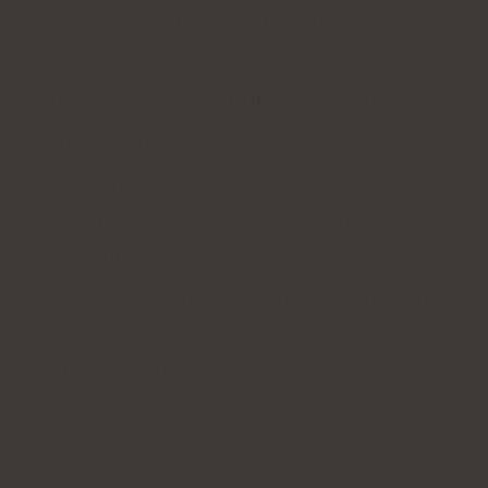
Stödjer behandlingen av fertilitetsproblem
hos kvinnor.
Sänker nivåerna av dåligt kolesterol (LDL).
Minskar den allmänna känslan av trötthet.
Förbättrar immunsystemets funktion.
Förbättrar humöret och ökar motivationen att
prestera.
Påverkar positivt behandlingen av hypotyreos.
Eliminerar fria radikaler (har
antioxidanteffekter).
VEGANSKA SÖMNGELÉ,