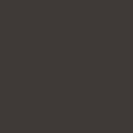
Indisk, koreansk eller
sibirisk ginseng - vilken ska
man välja?
Det finns flera olika typer av ginseng. De mest
populära är indisk ginseng, koreansk ginseng
och sibirisk ginseng. Vilka är egenskaperna hos
varje växt?
Koreansk ginseng
Koreansk ginseng har blivit känd för sina
hälsofrämjande effekter. Det är en växt som