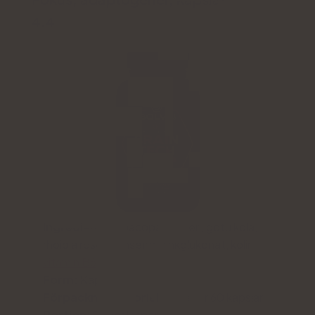
4.4
Ingredienser:
bacopa monieri, gotu kola,
rhoiola rosea, ginseng, zinkglukonat, kolin,
vitamin B6
Form:
Kapslar
Förpackningsstorlek
: 30 eller 60 kapslar
Portion:
2 kapslar per dag