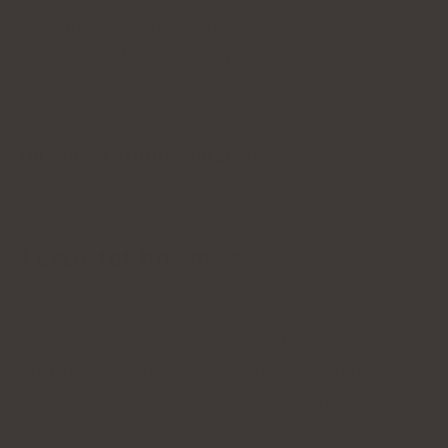
hos idrottare. En genomgång av fyra andra
studier visade att indisk ginseng kan öka det
taket.
Du kanske är intresserad av:
Magnesium -
egenskaper, bristsymptom, bästa källor
Fertilitet hos män
Att ta indisk ginseng kan ha en positiv effekt på
fertiliteten hos män och testosteronnivåerna i
kroppen. En studie tyder på att tillskott med ett
extrakt av denna växt resulterade i en 14,7%
ökning av testosteron (manligt könshormon)