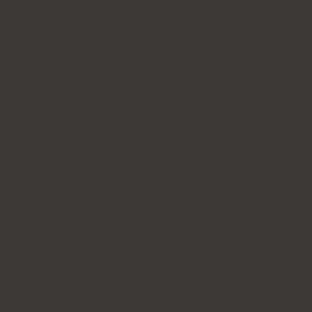
Sleep Well - ett kosttillskott för
god sömn och lugn
Sleep Well är ett lugnande och avslappnande kosttillskott
med ett standardiserat komplex av CALMOMIX® örtextrakt
och högkvalitativt magnesium.
Se mer om
Stress
En av de mer populära effekterna av indisk