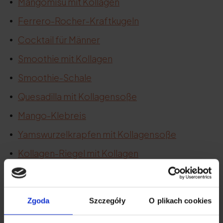
Mangomisu mit Kollagen
Ferrero-Rocher-Kraftkugeln
Cocktail für Männer
Smoothie mit Kollagen
Smoothie-Schale
Quesadilla mit Kollagensoße
Mango-Klebreis
Yamswurzelkrapfen mit Kollagensoße
Kollagen-Riegel mit Kollagen
Falafel-Burger mit Kollagen
Snickers-Haferflocken
Zgoda
Szczegóły
O plikach cookies