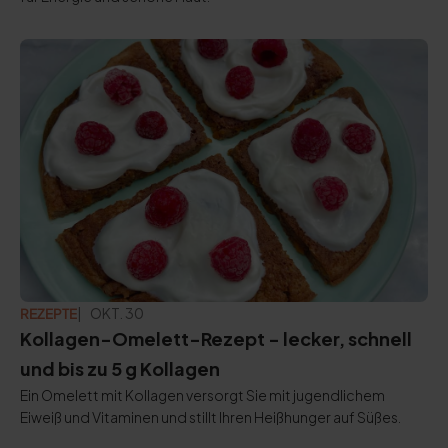
REZEPTE
AKTUALISIERT:
OKT. 30
Kollagen-Omelett-Rezept - lecker, schnell
und bis zu 5 g Kollagen
Ein Omelett mit Kollagen versorgt Sie mit jugendlichem
Eiweiß und Vitaminen und stillt Ihren Heißhunger auf Süßes.