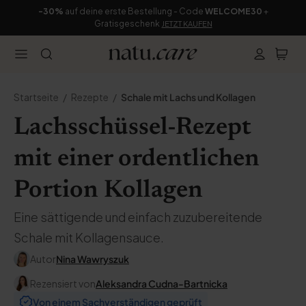
-30%
auf deine erste Bestellung - Code
WELCOME30
+
Gratisgeschenk
JETZT KAUFEN
Startseite
Rezepte
Schale mit Lachs und Kollagen
Lachsschüssel-Rezept
mit einer ordentlichen
Portion Kollagen
Eine sättigende und einfach zuzubereitende
Schale mit Kollagensauce.
Autor
Nina Wawryszuk
Rezensiert von
Aleksandra Cudna-Bartnicka
Von einem Sachverständigen geprüft