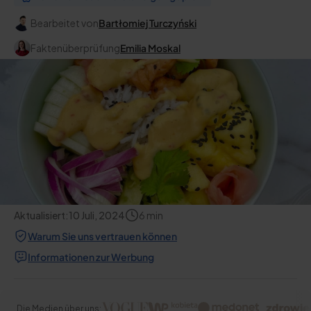
Bearbeitet von
Bartłomiej Turczyński
Faktenüberprüfung
Emilia Moskal
Aktualisiert:
10 Juli, 2024
6
min
Warum Sie uns vertrauen können
Informationen zur Werbung
Die Medien über uns: