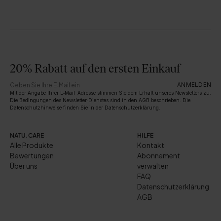
20% Rabatt auf den ersten Einkauf
ANMELDEN
Mit der Angabe Ihrer E‑Mail-Adresse stimmen Sie dem Erhalt unseres Newsletters zu.
Die Bedingungen des Newsletter‑Dienstes sind in den AGB beschrieben. Die
Datenschutzhinweise finden Sie in der Datenschutzerklärung.
NATU.CARE
HILFE
Alle Produkte
Kontakt
Bewertungen
Abonnement
Über uns
verwalten
FAQ
Datenschutzerklärung
AGB