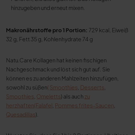
hinzugeben und erneut mixen.
Makronährstoffe pro 1 Portion:
729 kcal, Eiweiß
32 g, Fett 35 g, Kohlenhydrate 74 g
Natu.Care Kollagen hat keinen fischigen
Nachgeschmack und löst sich gut auf. Sie
können es zu anderen Mahlzeiten hinzufügen,
sowohl zu süßen
(
Smoothies
,
Desserts
,
Smoothies
,
Omeletts
) als auch
zu
herzhaften
(Falafel
,
Pommes frites-Saucen
,
Quesadillas
).