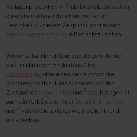
Kollagenproduktion im
ab. Deshalb entstehen
die ersten Falten und die Haut verliert an
Festigkeit. Zu diesem Zeitpunkt lohnt es sich,
eine Kollagenergänzung
in Betracht zu ziehen.
Wissenschaftlichen Studien zufolge wirkt sich
die Einnahme von mindestens 2,5 g
Fischkollagen
über einen Zeitraum von drei
Monaten positiv auf das Aussehen und den
Zustand von
Haaren
,
Haut
und
aus. Kollagen ist
auch ein Verbündeter Ihrer
Gelenke
,
Knochen
und
- damit Sie so lange wie möglich fit und
aktiv bleiben.