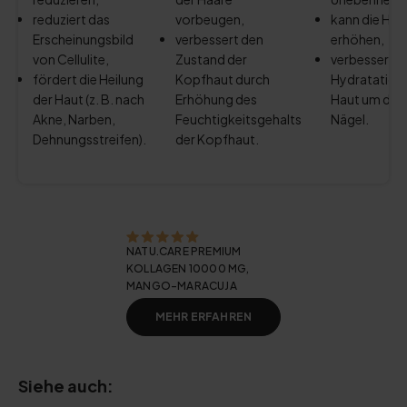
reduziert das
vorbeugen,
kann die Här
Erscheinungsbild
verbessert den
erhöhen,
von Cellulite,
Zustand der
verbessert d
fördert die Heilung
Kopfhaut durch
Hydratation 
der Haut (z. B. nach
Erhöhung des
Haut um die
Akne, Narben,
Feuchtigkeitsgehalts
Nägel.
Dehnungsstreifen).
der Kopfhaut.
NATU.CARE PREMIUM
KOLLAGEN 10000 MG,
MANGO-MARACUJA
MEHR ERFAHREN
Siehe auch: