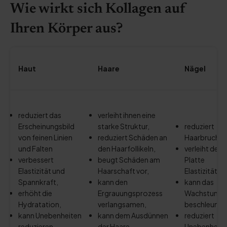
Wie wirkt sich Kollagen auf
Ihren Körper aus?
Haut
Haare
Nägel
reduziert das
verleiht ihnen eine
Erscheinungsbild
starke Struktur,
reduziert
von feinen Linien
reduziert Schäden an
Haarbruch,
und Falten
den Haarfollikeln,
verleiht der
verbessert
beugt Schäden am
Platte
Elastizität und
Haarschaft vor,
Elastizität,
Spannkraft,
kann den
kann das
erhöht die
Ergrauungsprozess
Wachstum
Hydratation,
verlangsamen,
beschleunig
kann Unebenheiten
kann dem Ausdünnen
reduziert
reduzieren,
der Haare
Unebenheite