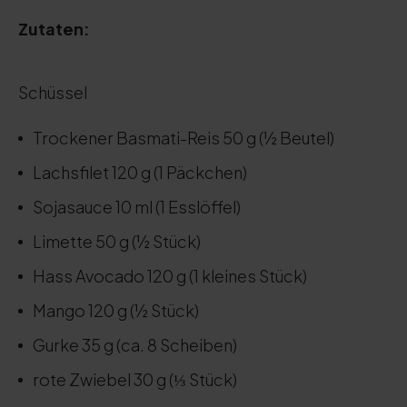
Zutaten:
Schüssel
Trockener Basmati-Reis 50 g (½ Beutel)
Lachsfilet 120 g (1 Päckchen)
Sojasauce 10 ml (1 Esslöffel)
Limette 50 g (½ Stück)
Hass Avocado 120 g (1 kleines Stück)
Mango 120 g (½ Stück)
Gurke 35 g (ca. 8 Scheiben)
rote Zwiebel 30 g (⅓ Stück)