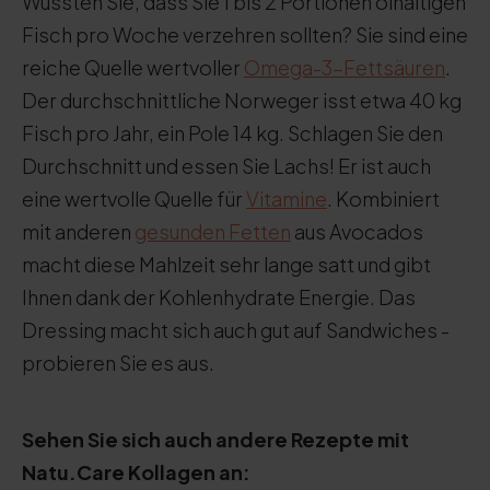
Wussten Sie, dass Sie 1 bis 2 Portionen ölhaltigen
Fisch pro Woche verzehren sollten? Sie sind eine
reiche Quelle wertvoller
Omega-3-Fettsäuren
.
Der durchschnittliche Norweger isst etwa 40 kg
Fisch pro Jahr, ein Pole 14 kg. Schlagen Sie den
Durchschnitt und essen Sie Lachs! Er ist auch
eine wertvolle Quelle für
Vitamine
. Kombiniert
mit anderen
gesunden Fetten
aus Avocados
macht diese Mahlzeit sehr lange satt und gibt
Ihnen dank der Kohlenhydrate Energie. Das
Dressing macht sich auch gut auf Sandwiches -
probieren Sie es aus.
Sehen Sie sich auch andere Rezepte mit
Natu.Care Kollagen an: