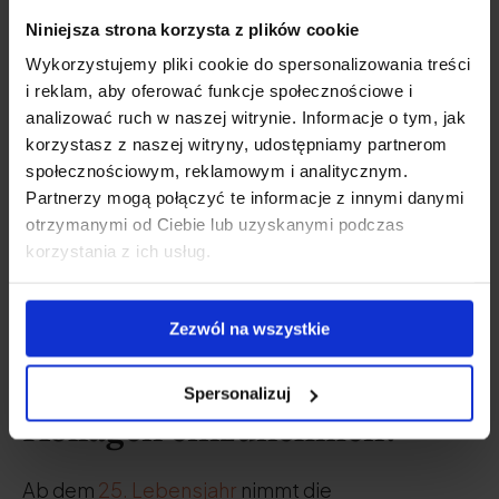
Niniejsza strona korzysta z plików cookie
Bereiten Sie eine leckere
Wykorzystujemy pliki cookie do spersonalizowania treści
i reklam, aby oferować funkcje społecznościowe i
Schüssel mit unserem Kollagen
analizować ruch w naszej witrynie. Informacje o tym, jak
zu und zeigen Sie sie auf
korzystasz z naszej witryny, udostępniamy partnerom
Instagram. Taggen Sie uns
społecznościowym, reklamowym i analitycznym.
Partnerzy mogą połączyć te informacje z innymi danymi
- wir wollen es
@natucare_de
otrzymanymi od Ciebie lub uzyskanymi podczas
sehen!
korzystania z ich usług.
Zezwól na wszystkie
Warum ist es wichtig,
Spersonalizuj
Kollagen einzunehmen?
Ab dem
25. Lebensjahr
nimmt die