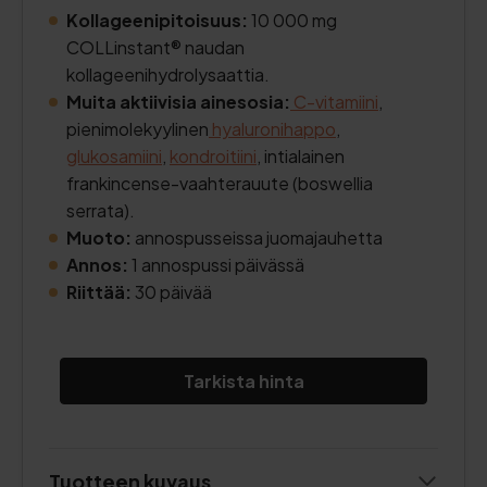
Kollageenipitoisuus:
10 000 mg
COLLinstant® naudan
kollageenihydrolysaattia.
Muita aktiivisia ainesosia:
C-vitamiini
,
pienimolekyylinen
hyaluronihappo
,
glukosamiini
,
kondroitiini
, intialainen
frankincense-vaahterauute (boswellia
serrata).
Muoto:
annospusseissa juomajauhetta
Annos:
1 annospussi päivässä
Riittää:
30 päivää
Tarkista hinta
Tuotteen kuvaus