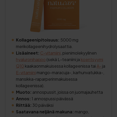
Kollageenipitoisuus:
5000 mg
merikollageenihydrolysaattia.
Lisäaineet:
C-vitamiini
, pienimolekyylinen
hyaluronihappo
(sekä L-teaniini ja
koentsyymi
Q10
kaakaonmakuisessa kollageenissa tai
A-
ja
E-vitamiini
mango-maracuja-, karhunvatukka-,
mansikka-raparperinmakuisessa
kollageenissa).
Muoto:
annospussit, joissa on juomajauhetta
Annos:
1 annospussi päivässä
Riittää:
30 päiväksi
Saatavana neljänä makuna:
mango,