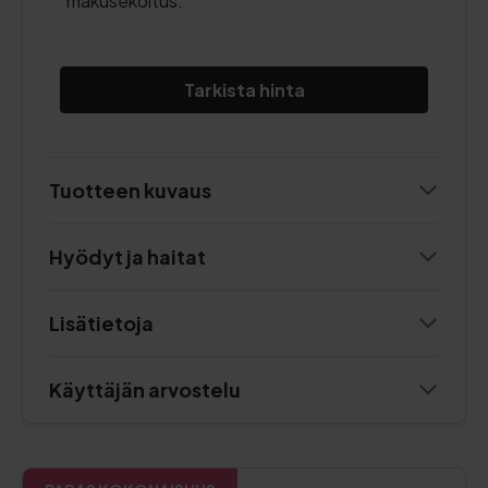
makusekoitus.
Tarkista hinta
Tuotteen kuvaus
Hyödyt ja haitat
Lisätietoja
Käyttäjän arvostelu