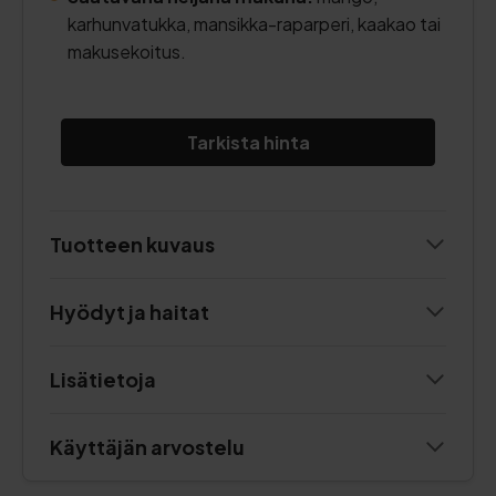
karhunvatukka, mansikka-raparperi, kaakao tai
makusekoitus.
Tarkista hinta
Tuotteen kuvaus
Hyödyt ja haitat
Lisätietoja
Käyttäjän arvostelu