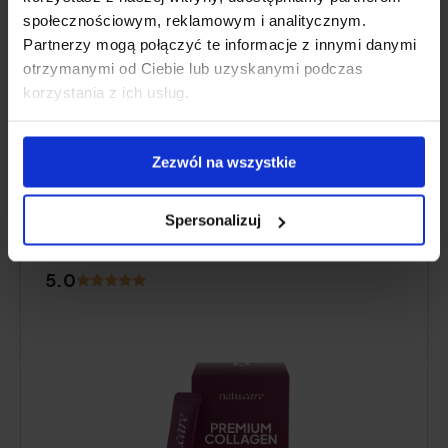
społecznościowym, reklamowym i analitycznym.
Partnerzy mogą połączyć te informacje z innymi danymi
Hyödyt ja haitat
otrzymanymi od Ciebie lub uzyskanymi podczas
korzystania z ich usług.
VIRKISTÄVÄ MAKU
Zezwól na wszystkie
Natu.Care Collagen Premium 5000
Spersonalizuj
mg, karhunvatukka
5.0