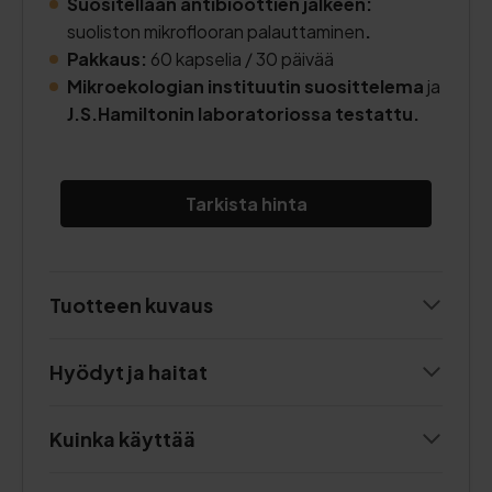
Suositellaan antibioottien jälkeen:
suoliston mikroflooran palauttaminen
.
Pakkaus:
60 kapselia / 30 päivää
Mikroekologian instituutin suosittelema
ja
J.S.Hamiltonin laboratoriossa testattu.
Tarkista hinta
Tuotteen kuvaus
Hyödyt ja haitat
Kuinka käyttää