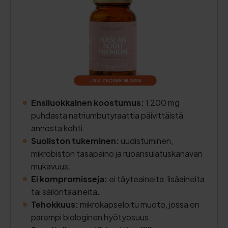
Ensiluokkainen koostumus:
1 200 mg
puhdasta natriumbutyraattia päivittäistä
annosta kohti.
Suoliston tukeminen:
uudistuminen,
mikrobiston tasapaino ja ruoansulatuskanavan
mukavuus.
Ei kompromisseja:
ei täyteaineita, lisäaineita
tai säilöntäaineita
.
Tehokkuus:
mikrokapseloitu muoto, jossa on
parempi biologinen hyötyosuus.