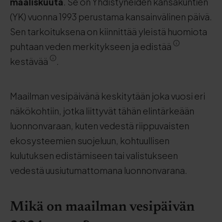
maaliskuuta
. Se on Yhdistyneiden kansakuntien
(YK) vuonna 1993 perustama kansainvälinen päivä.
Sen tarkoituksena on kiinnittää yleistä huomiota
puhtaan veden merkitykseen ja edistää
kestävää
.
Maailman vesipäivänä keskitytään joka vuosi eri
näkökohtiin, jotka liittyvät tähän elintärkeään
luonnonvaraan, kuten vedestä riippuvaisten
ekosysteemien suojeluun, kohtuullisen
kulutuksen edistämiseen tai valistukseen
vedestä uusiutumattomana luonnonvarana.
Mikä on maailman vesipäivän