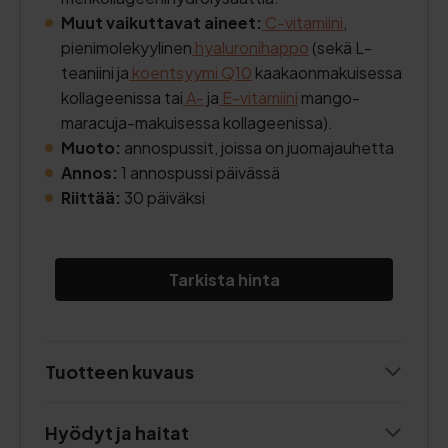
Muut vaikuttavat aineet:
C-vitamiini
,
pienimolekyylinen
hyaluronihappo
(sekä L-
teaniini ja
koentsyymi Q10
kaakaonmakuisessa
kollageenissa tai
A-
ja
E-vitamiini
mango-
maracuja-makuisessa kollageenissa).
Muoto:
annospussit, joissa on juomajauhetta
Annos:
1 annospussi päivässä
Riittää:
30 päiväksi
Tarkista hinta
Tuotteen kuvaus
Hyödyt ja haitat