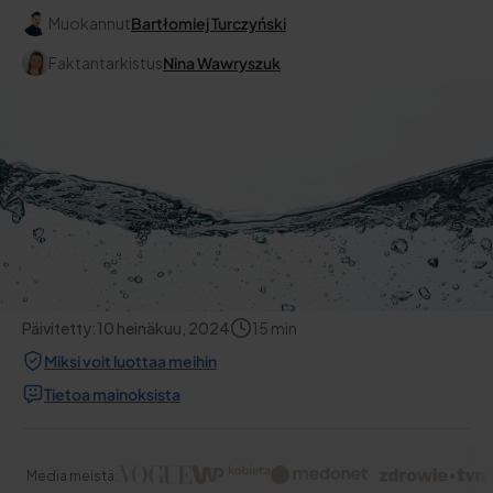
Muokannut
Bartłomiej Turczyński
Faktantarkistus
Nina Wawryszuk
Päivitetty:
10 heinäkuu, 2024
15
min
Miksi voit luottaa meihin
Tietoa mainoksista
Media meistä: