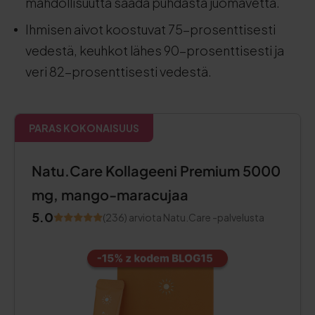
mahdollisuutta saada puhdasta juomavettä.
Ihmisen aivot koostuvat 75-prosenttisesti
vedestä, keuhkot lähes 90-prosenttisesti ja
veri 82-prosenttisesti vedestä.
PARAS KOKONAISUUS
Natu.Care Kollageeni Premium 5000
mg, mango-maracujaa
5.0
(236) arviota Natu.Care -palvelusta