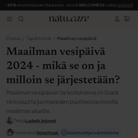
-30%
ensimmäiseen tilaukseen - koodi
WELCOME30
+ lahja
OSTA NYT
Etusivu
Tapahtumat
Maailman vesipäivä
Maailman vesipäivä
2024 - mikä se on ja
milloin se järjestetään?
Maailman vesipäivän tarkoituksena on lisätä
tietoisuutta juomaveden puutteesta monilla
maailman alueilla.
Tekijä
Ludwik Jelonek
Tarkistanut
Ilona Krzak
Asiantuntijan varmistama