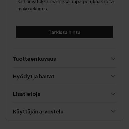
karhunvatukka, mansikka-raparperi, kaakao tai
makusekoitus.
Tarkista hinta
Tuotteen kuvaus
Hyödyt ja haitat
Lisätietoja
Käyttäjän arvostelu