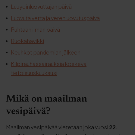
Luuydinluovuttajan päivä
Luovuta verta ja verenluovutuspäivä
Puhtaan ilman päivä
Ruokahävikki
Keuhkot pandemian jälkeen
Kilpirauhassairauksia koskeva
tietoisuuskuukausi
Mikä on maailman
vesipäivä?
Maailman vesipäivää vietetään joka vuosi
22.