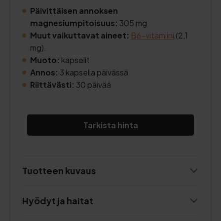
Päivittäisen annoksen
magnesiumpitoisuus:
305 mg
Muut vaikuttavat aineet:
B6-vitamiini
(2,1
mg).
Muoto:
kapselit
Annos:
3 kapselia päivässä
Riittävästi:
30 päivää
Tarkista hinta
Tuotteen kuvaus
Hyödyt ja haitat