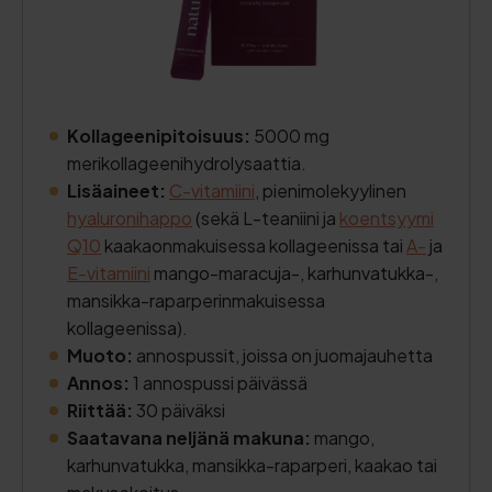
Kollageenipitoisuus:
5000 mg
merikollageenihydrolysaattia.
Lisäaineet:
C-vitamiini
, pienimolekyylinen
hyaluronihappo
(sekä L-teaniini ja
koentsyymi
Q10
kaakaonmakuisessa kollageenissa tai
A-
ja
E-vitamiini
mango-maracuja-, karhunvatukka-,
mansikka-raparperinmakuisessa
kollageenissa).
Muoto:
annospussit, joissa on juomajauhetta
Annos:
1 annospussi päivässä
Riittää:
30 päiväksi
Saatavana neljänä makuna:
mango,
karhunvatukka, mansikka-raparperi, kaakao tai