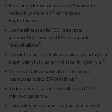
Makean veden osuus on vain 3 % kaikesta
vedestä, josta vain 0
on ihmisten
käytettävissä.
Jos maailmassa olisi 100 litraa vettä,
juomavettä olisi vain 0,003 litraa (puoli
teelusikallista
.
Jos oletetaan, että kaikki maailman vesi täyttää
kupin, vain yksi pisara riittäisi kaikkiin jokiin ja
.
Vain vajaa 4 litraa valunutta bensiiniä voi
saastuttaa noin 2 839 000 litraa
.
Yhdessä vesipisarassa voi olla jopa 1 000 000
mikro-organismia.
Joka kolmannella ihmisellä maailmassa ei ole