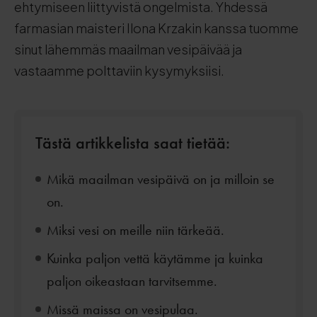
ehtymiseen liittyvistä ongelmista. Yhdessä
farmasian maisteri Ilona Krzakin kanssa tuomme
sinut lähemmäs maailman vesipäivää ja
vastaamme polttaviin kysymyksiisi.
Tästä artikkelista saat tietää:
Mikä maailman vesipäivä on ja milloin se
on.
Miksi vesi on meille niin tärkeää.
Kuinka paljon vettä käytämme ja kuinka
paljon oikeastaan tarvitsemme.
Missä maissa on vesipulaa.