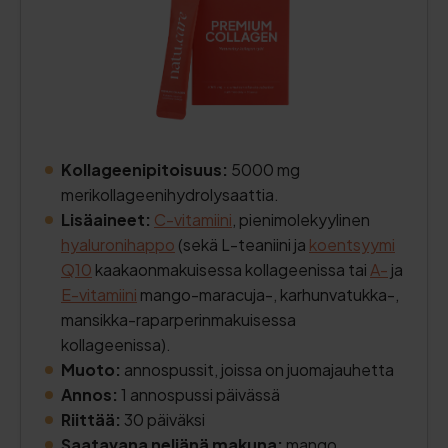
Kollageenipitoisuus:
5000 mg
merikollageenihydrolysaattia.
Lisäaineet:
C-vitamiini
, pienimolekyylinen
hyaluronihappo
(sekä L-teaniini ja
koentsyymi
Q10
kaakaonmakuisessa kollageenissa tai
A-
ja
E-vitamiini
mango-maracuja-, karhunvatukka-,
mansikka-raparperinmakuisessa
kollageenissa).
Muoto:
annospussit, joissa on juomajauhetta
Annos:
1 annospussi päivässä
Riittää:
30 päiväksi
Saatavana neljänä makuna:
mango,