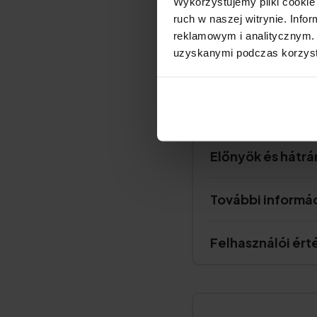
Wykorzystujemy pliki cookie 
ruch w naszej witrynie. Inf
reklamowym i analitycznym. 
uzyskanymi podczas korzysta
Termékleírás
Előnyök és hátr
További informá
Felhasználói ért