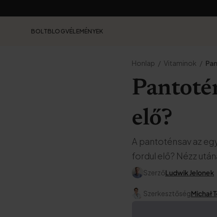
BOLT
BLOG
VÉLEMÉNYEK
Honlap
Vitaminok
Pan
Pantotén
elő?
A pantoténsav az egy
fordul elő? Nézz után
Szerző
Ludwik Jelonek
Szerkesztőség
Michał 