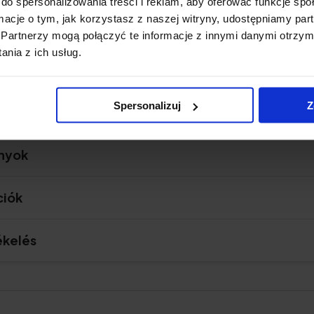
do spersonalizowania treści i reklam, aby oferować funkcje sp
ormacje o tym, jak korzystasz z naszej witryny, udostępniamy p
Partnerzy mogą połączyć te informacje z innymi danymi otrzym
Ellenőrizze az árat
nia z ich usług.
Spersonalizuj
Z
ányok
ciók
ékelés