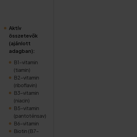
Aktív
összetevők
(ajánlott
adagban):
B1-vitamin
(tiamin)
B2-vitamin
(riboflavin)
B3-vitamin
(niacin)
B5-vitamin
(pantoténsav)
B6-vitamin
Biotin (B7-