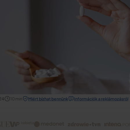
24
10
min
Miért bízhat bennünk
Információk a reklámozásról