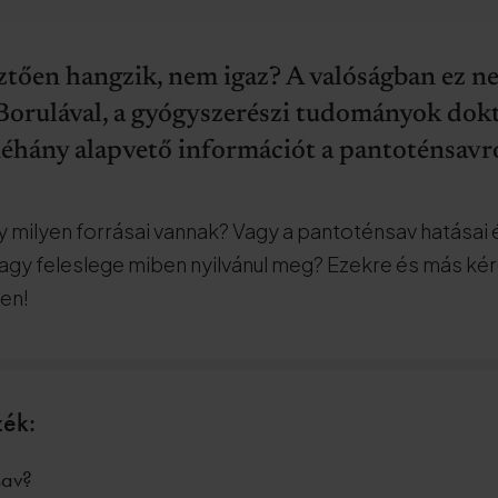
sztően hangzik, nem igaz? A valóságban ez 
Borulával, a gyógyszerészi tudományok dok
néhány alapvető információt a pantoténsavró
y milyen forrásai vannak? Vagy a pantoténsav hatásai
agy feleslege miben nyilvánul meg? Ezekre és más kér
ben!
zék:
sav?