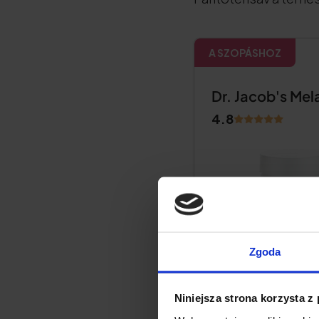
A SZOPÁSHOZ
Dr. Jacob's Mel
4.8
Zgoda
Niniejsza strona korzysta z