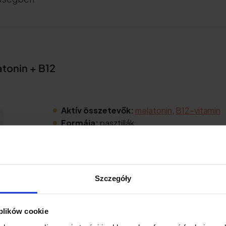
atonin + B12
Aktív összetevők:
melatonin
,
B12-vitamin
Formája:
pasztillák
Adagolás:
1 tabletta naponta
Elegendő:
60 napig
Szczegóły
 plików cookie