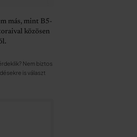
nem más, mint B5-
toraival közösen
l.
 érdeklik? Nem biztos
désekre is választ