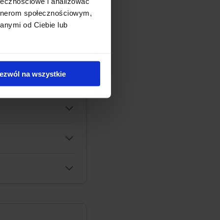
ołecznościowe i analizować
artnerom społecznościowym,
anymi od Ciebie lub
ezwól na wszystkie