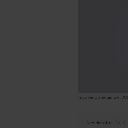
Frissítve:
03 december, 20
A média rólunk: