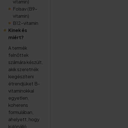
vitamin)
Folsav (B9-
vitamin)
B12-vitamin
Kinek és
miért?
A termék
felnőttek
számára készült,
akik szeretnék
kiegészíteni
étrendjüket B-
vitaminokkal
egyetlen,
koherens
formulában,
ahelyett, hogy
különálló