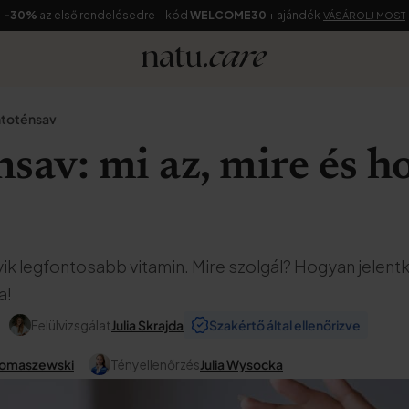
-30%
az első rendelésedre – kód
WELCOME30
+ ajándék
VÁSÁROLJ MOST
toténsav
sav: mi az, mire és ho
ik legfontosabb vitamin. Mire szolgál? Hogyan jelentk
a!
Felülvizsgálat
Julia Skrajda
Szakértő által ellenőrizve
Tomaszewski
Tényellenőrzés
Julia Wysocka