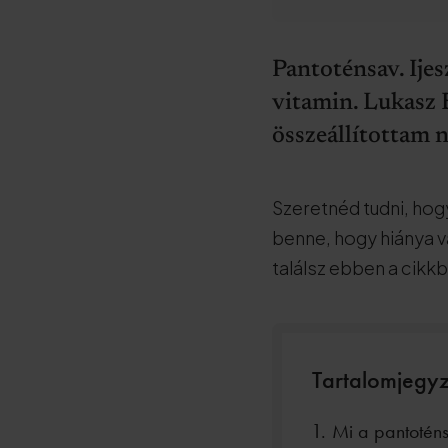
Pantoténsav. Ije
vitamin. Lukasz 
összeállítottam 
Szeretnéd tudni, hog
benne, hogy hiánya v
találsz ebben a cikk
Tartalomjegy
Mi a pantotén