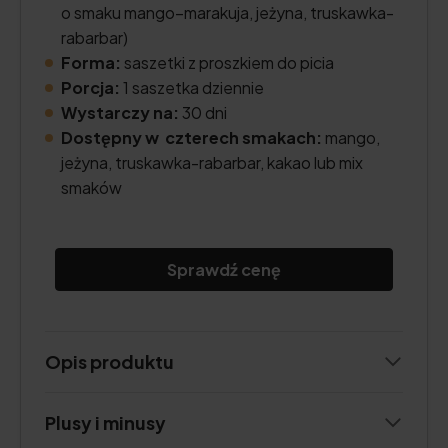
o smaku mango–marakuja, jeżyna, truskawka-
rabarbar)
Forma:
saszetki z proszkiem do picia
Porcja:
1 saszetka dziennie
Wystarczy na:
30 dni
Dostępny w czterech smakach:
mango,
jeżyna, truskawka-rabarbar, kakao lub mix
smaków
Sprawdź cenę
Opis produktu
Plusy i minusy