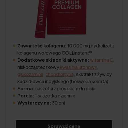
Zawartość kolagenu:
10 000 mg hydrolizatu
kolagenu wołowego COLLinstant®
Dodatkowe składniki aktywne:
witamina C
,
niskocząsteczkowy
kwas hialuronowy
,
glukozamina
,
chondroityna
, ekstrakt z żywicy
kadzidłowca indyjskiego (boswellia serrata)
Forma:
saszetki z proszkiem do picia
Porcja:
1 saszetka dziennie
Wystarczy na:
30 dni
Sprawdź cenę