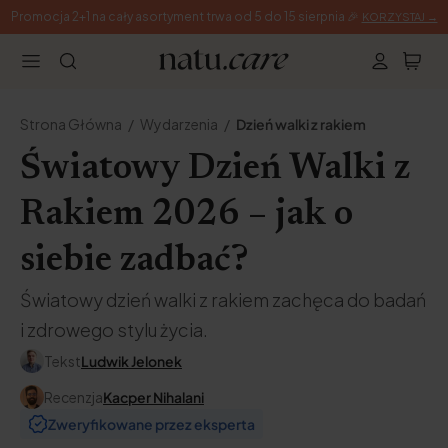
Promocja 2+1 na cały asortyment trwa od 5 do 15 sierpnia 🎉
KORZYSTAJ →
Strona Główna
Wydarzenia
Dzień walki z rakiem
Światowy Dzień Walki z
Rakiem 2026 – jak o
siebie zadbać?
Światowy dzień walki z rakiem zachęca do badań
i zdrowego stylu życia.
Tekst
Ludwik Jelonek
Recenzja
Kacper Nihalani
Zweryfikowane przez eksperta