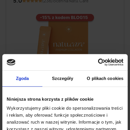
5.0
(236) ocen na Natu.Care
Zgoda
Szczegóły
O plikach cookies
Zawartość kolagenu:
5000 mg hydrolizatu
kolagenu morskiego
Niniejsza strona korzysta z plików cookie
Dodatkowe składniki aktywne:
witamina C
,
niskocząsteczkowy
kwas hialuronowy
(oraz L-
Wykorzystujemy pliki cookie do spersonalizowania treści
teanina i
koenzym Q10
w kolagenie o smaku
i reklam, aby oferować funkcje społecznościowe i
kakao lub
witamina A
i
witamina E
w kolagenie
analizować ruch w naszej witrynie. Informacje o tym, jak
o smaku mango–marakuja, jeżyna, truskawka-
korzystasz z naszej witryny, udostępniamy partnerom