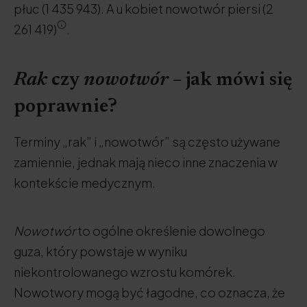
płuc (1 435 943). A u kobiet nowotwór piersi (2
261 419)
.
Rak
czy
nowotwór
– jak mówi się
poprawnie?
Terminy „rak” i „nowotwór” są często używane
zamiennie, jednak mają nieco inne znaczenia w
kontekście medycznym.
Nowotwór
to ogólne określenie dowolnego
guza, który powstaje w wyniku
niekontrolowanego wzrostu komórek.
Nowotwory mogą być łagodne, co oznacza, że