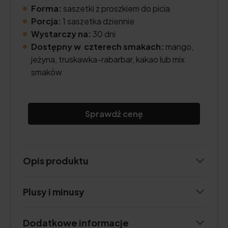
Forma:
saszetki z proszkiem do picia
Porcja:
1 saszetka dziennie
Wystarczy na:
30 dni
Dostępny w czterech smakach:
mango,
jeżyna, truskawka-rabarbar, kakao lub mix
smaków
Sprawdź cenę
Opis produktu
Plusy i minusy
Dodatkowe informacje