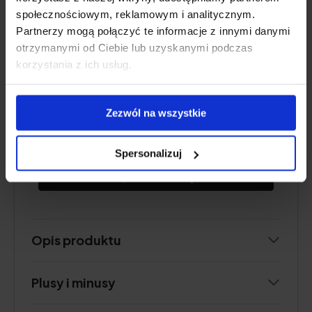
rabarbar)
społecznościowym, reklamowym i analitycznym.
Forma:
saszetki z proszkiem do picia
Partnerzy mogą połączyć te informacje z innymi danymi
otrzymanymi od Ciebie lub uzyskanymi podczas
Porcja:
1 saszetka dziennie
korzystania z ich usług.
Wystarczy na:
30 dni
Dostępny w czterech smakach:
mango,
jeżyna, truskawka-rabarbar, kakao lub mix
Zezwól na wszystkie
smaków
Spersonalizuj
Sprawdź cenę
Opis produktu
Plusy i minusy