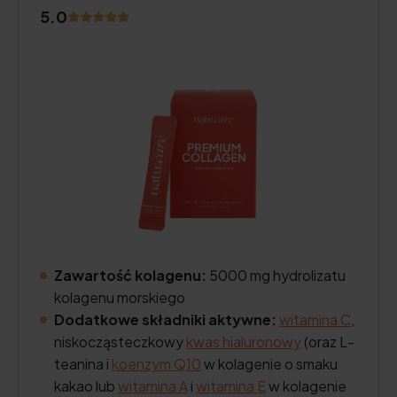
5.0
Zawartość kolagenu:
5000 mg hydrolizatu
kolagenu morskiego
Dodatkowe składniki aktywne:
witamina C
,
niskocząsteczkowy
kwas hialuronowy
(oraz L-
teanina i
koenzym Q10
w kolagenie o smaku
kakao lub
witamina A
i
witamina E
w kolagenie