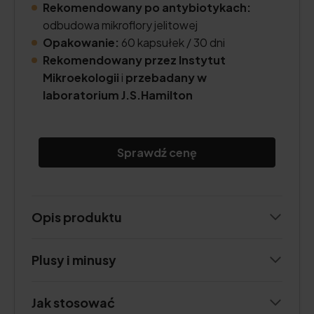
Rekomendowany po antybiotykach:
odbudowa mikroflory jelitowej
Opakowanie:
60 kapsułek / 30 dni
Re
komendowany przez Instytut
Mikroekologii
i
przebadany w
laboratorium J.S.Hamilton
Sprawdź cenę
Opis produktu
Plusy i minusy
Jak stosować