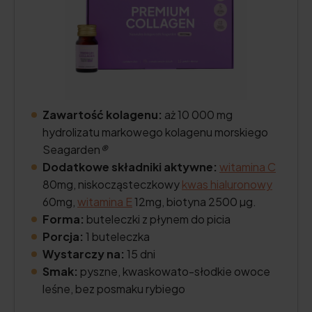
Zawartość kolagenu:
aż 10 000 mg
hydrolizatu markowego kolagenu morskiego
Seagarden
®
Dodatkowe składniki aktywne:
witamina C
80mg, niskocząsteczkowy
kwas hialuronowy
60mg,
witamina E
12mg, biotyna 2500 µg.
Forma:
buteleczki z płynem do picia
Porcja:
1 buteleczka
Wystarczy na:
15 dni
Smak:
pyszne, kwaskowato-słodkie owoce
leśne, bez posmaku rybiego