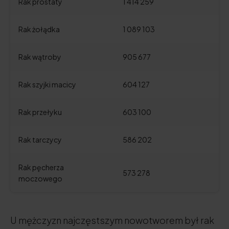
Rak prostaty
1 414 259
Rak żołądka
1 089 103
Rak wątroby
905 677
Rak szyjki macicy
604 127
Rak przełyku
603 100
Rak tarczycy
586 202
Rak pęcherza
573 278
moczowego
U mężczyzn najczęstszym nowotworem był rak