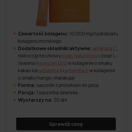
Zawartość kolagenu:
10 000 mg hydrolizatu
kolagenu morskiego
Dodatkowe składniki aktywne:
witamina C
,
niskocząsteczkowy
kwas hialuronowy
(oraz L-
teanina i
koenzym Q10
w kolagenie o smaku
kakao lub
witamina A
i
witamina E
w kolagenie
o smaku mango–marakuja)
Forma:
saszetki z proszkiem do picia
Porcja:
1 saszetka dziennie
Wystarczy na:
30 dni
Sprawdź cenę