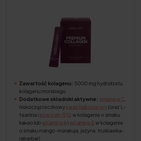
Zawartość kolagenu:
5000 mg hydrolizatu
kolagenu morskiego
Dodatkowe składniki aktywne:
witamina C
,
niskocząsteczkowy
kwas hialuronowy
(oraz L-
teanina i
koenzym Q10
w kolagenie o smaku
kakao lub
witamina A
i
witamina E
w kolagenie
o smaku mango–marakuja, jeżyna, truskawka-
rabarbar)