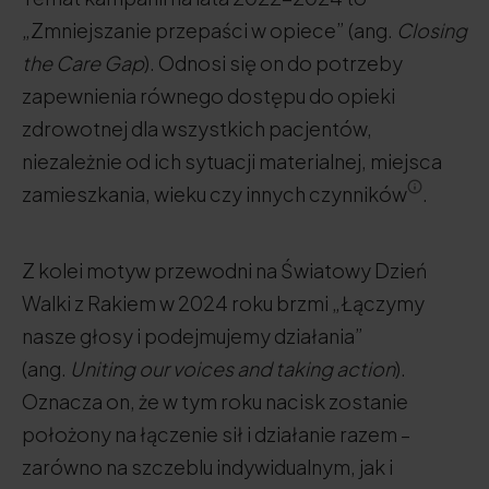
„Zmniejszanie przepaści w opiece” (ang.
Closing
the Care Gap
). Odnosi się on do potrzeby
zapewnienia równego dostępu do opieki
zdrowotnej dla wszystkich pacjentów,
niezależnie od ich sytuacji materialnej, miejsca
zamieszkania, wieku czy innych czynników
.
Z kolei motyw przewodni na Światowy Dzień
Walki z Rakiem w 2024 roku brzmi „Łączymy
nasze głosy i podejmujemy działania”
(ang.
Uniting our voices and taking action
).
Oznacza on, że w tym roku nacisk zostanie
położony na łączenie sił i działanie razem –
zarówno na szczeblu indywidualnym, jak i