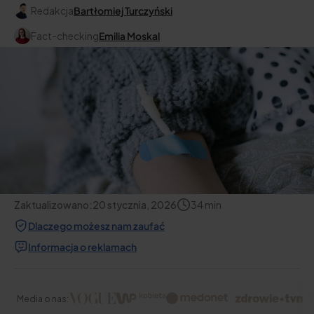
Redakcja
Bartłomiej Turczyński
Fact-checking
Emilia Moskal
Zaktualizowano:
20 stycznia, 2026
34
min
Dlaczego możesz nam zaufać
Informacja o reklamach
Media o nas: