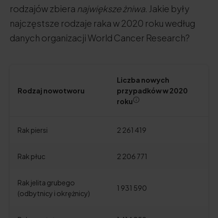
rodzajów zbiera
największe żniwa
. Jakie były
najczęstsze rodzaje raka w 2020 roku według
danych organizacji World Cancer Research?
Liczba nowych
Rodzaj nowotworu
przypadków w 2020
roku
Rak piersi
2 261 419
Rak płuc
2 206 771
Rak jelita grubego
1 931 590
(odbytnicy i okrężnicy)