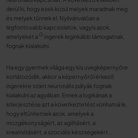
derül ki, hogy ezek közül melyek maradnak meg
és melyek tűnnek el. Nyilvánvalóan a
legfontosabb kapcsolatok, vagyis azok,
amelyeket a
ingerek leginkább támogatnak,
fognak kialakulni.
Ha egy gyermek világa egy kis üvegképernyőre
korlátozódik, akkor a képernyőről érkező
ingerekre szánt neuronális pályák fognak
kialakulni az agyában. Ennek a logikának a
kiterjesztése azt a következtetést vonhatná le,
hogy eltűnhetnek azok, amelyek a
mozgékonyságért, az agilitásért, a
kreativitásért, a szociális készségekért...