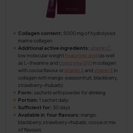
Collagen content:
5000 mg of hydrolysed
marine collagen
Additional active ingredients:
vitamin C
,
low molecular weight
hyaluronic acid
(as well
as L-theanine and
coenzyme Q10
in collagen
with cocoa flavour or
vitamin A
and
vitamin E
in
collagen with mango-passionfruit, blackberry,
strawberry-rhubarb)
Form:
sachets with powder for drinking
Portion:
1 sachet daily
Sufficient for:
30 days
Available in four flavours:
mango,
blackberry, strawberry-rhubarb, cocoa or mix
of flavours