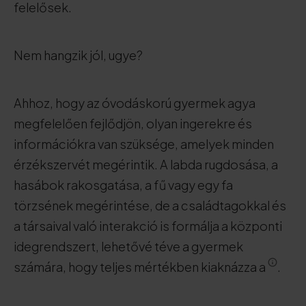
felelősek.
Nem hangzik jól, ugye?
Ahhoz, hogy az óvodáskorú gyermek agya
megfelelően fejlődjön, olyan ingerekre és
információkra van szüksége, amelyek minden
érzékszervét megérintik. A labda rugdosása, a
hasábok rakosgatása, a fű vagy egy fa
törzsének megérintése, de a családtagokkal és
a társaival való interakció is formálja a központi
idegrendszert, lehetővé téve a gyermek
számára, hogy teljes mértékben kiaknázza a
.