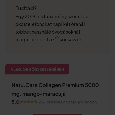
Tudtad?
Egy 2019-es tanulmány szerint az
okostelefonokat napi két óránál
többet használó óvodásoknál
magasabb volt az
kockázata.
A LEGJOBB ÖSSZESSÉGÉBEN
Natu.Care Collagen Premium 5000
mg, mango-maracuja
5.0
(236) értékelés a Natu.Care oldalon