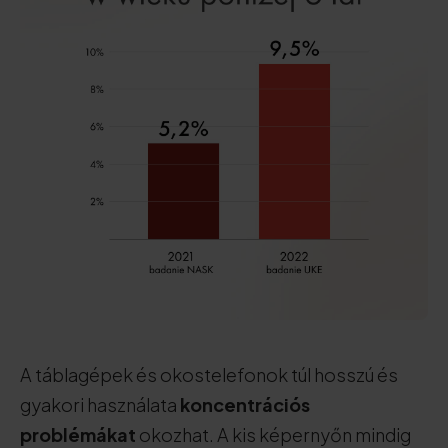
A táblagépek és okostelefonok túl hosszú és
gyakori használata
koncentrációs
problémákat
okozhat. A kis képernyőn mindig