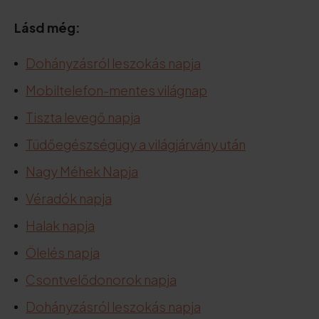
Lásd még:
Dohányzásról leszokás napja
Mobiltelefon-mentes világnap
Tiszta levegő napja
Tüdőegészségügy a világjárvány után
Nagy Méhek Napja
Véradók napja
Halak napja
Ölelés napja
Csontvelődonorok napja
Dohányzásról leszokás napja