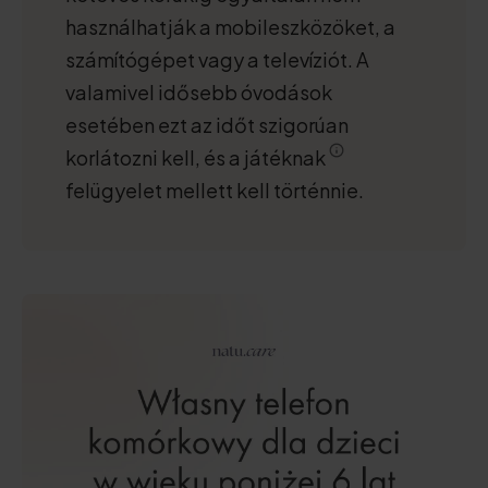
használhatják a mobileszközöket, a
számítógépet vagy a televíziót. A
valamivel idősebb óvodások
esetében ezt az időt szigorúan
korlátozni kell, és a játéknak
felügyelet mellett kell történnie.