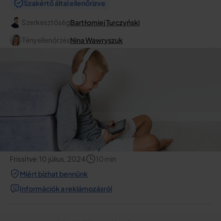
Szakértő által ellenőrizve
Szerkesztőség
Bartłomiej Turczyński
Tényellenőrzés
Nina Wawryszuk
Frissítve:
10 július, 2024
10
min
Miért bízhat bennünk
Információk a reklámozásról