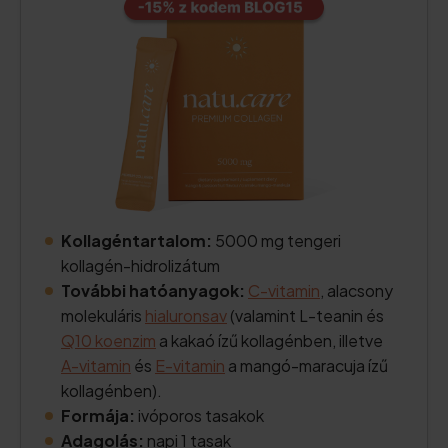
Kollagéntartalom:
5000 mg tengeri
kollagén-hidrolizátum
További hatóanyagok:
C-vitamin
, alacsony
molekuláris
hialuronsav
(valamint L-teanin és
Q10 koenzim
a kakaó ízű kollagénben, illetve
A-vitamin
és
E-vitamin
a mangó-maracuja ízű
kollagénben).
Formája:
ivóporos tasakok
Adagolás:
napi 1 tasak