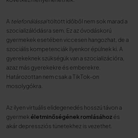
A
telefonálással
töltött időből nem sok marad a
szocializálódásra sem. Ez az óvodáskorú
gyermekek esetében viccesen hangozhat, de a
szociális kompetenciák ilyenkor épülnek ki. A
gyerekeknek szükségük van a szocializációra,
azaz más gyerekekre és emberekre.
Határozottan nem csak a TikTok-on
mosolygókra.
Az ilyen virtuális elidegenedés hosszú távon a
gyermek
életminőségének romlásához
és
akár depressziós tünetekhez is vezethet.