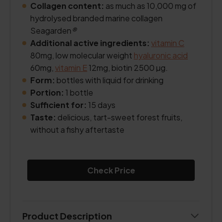
Collagen content:
as much as 10,000 mg of
hydrolysed branded marine collagen
Seagarden
®
Additional active ingredients:
vitamin C
80mg, low molecular weight
hyaluronic acid
60mg,
vitamin E
12mg, biotin 2500 µg.
Form:
bottles with liquid for drinking
Portion:
1 bottle
Sufficient for:
15 days
Taste:
delicious, tart-sweet forest fruits,
without a fishy aftertaste
Check Price
Product Description