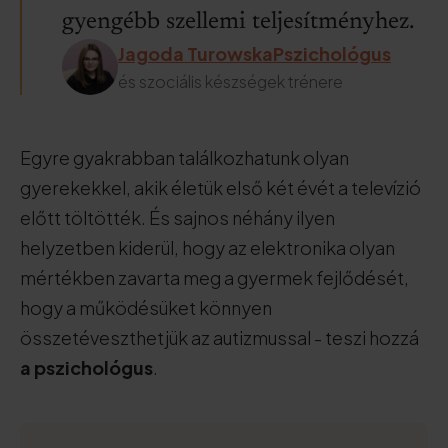
gyengébb szellemi teljesítményhez.
Jagoda TurowskaPszichológus
és szociális készségek trénere
Egyre gyakrabban találkozhatunk olyan
gyerekekkel, akik életük első két évét a televízió
előtt töltötték. És sajnos néhány ilyen
helyzetben kiderül, hogy az elektronika olyan
mértékben zavarta meg a gyermek fejlődését,
hogy a működésüket könnyen
összetéveszthetjük az autizmussal - teszi hozzá
a pszichológus
.