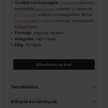
További hatóanyagok:
C-vitamin
, alacsony
molekuláris
hialuronsav
(valamint L-teanin és
Q10 koenzim
a kakaó ízű kollagénben, illetve
A-vitamin
és
E-vitamin
a mangó-maracuja ízű
kollagénben).
Formája:
ivóporos tasakok
Adagolás:
napi 1 tasak
Elég:
30 napra
Ellenőrizze az árat
Termékleírás
Előnyök és hátrányok