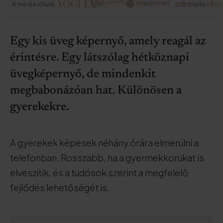
A média rólunk:
Egy kis üveg képernyő, amely reagál az
érintésre. Egy látszólag hétköznapi
üvegképernyő, de mindenkit
megbabonázóan hat. Különösen a
gyerekekre.
A gyerekek képesek néhány órára elmerülni a
telefonban. Rosszabb, ha a gyermekkorukat is
elveszítik, és a tudósok szerint a megfelelő
fejlődés lehetőségét is.