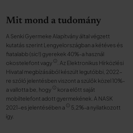
Mit mond a tudomány
A Senki Gyermeke Alapítvány által végzett
kutatás szerint Lengyelországban a kétéves és
fiatalabb (sic!) gyerekek 40%-a használ
okostelefont vagy
. Az Elektronikus Hírközlési
Hivatal megbízásából készült legutóbbi, 2022-
re szóló jelentésben viszont a szülők közel 10%-
a vallotta be, hogy
kora előtt saját
mobiltelefont adott gyermekének. A NASK
2021-es jelentésében a
5,2%-a nyilatkozott
így.