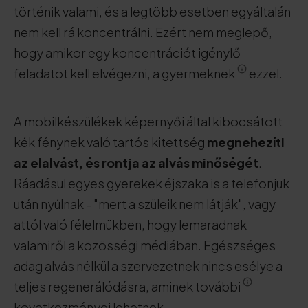
történik valami, és a legtöbb esetben egyáltalán
nem kell rá koncentrálni. Ezért nem meglepő,
hogy amikor egy koncentrációt igénylő
feladatot kell elvégezni, a gyermeknek
ezzel.
A mobilkészülékek képernyői által kibocsátott
kék fénynek való tartós kitettség
megnehezíti
az elalvást, és rontja az alvás minőségét
.
Ráadásul egyes gyerekek éjszaka is a telefonjuk
után nyúlnak - "mert a szüleik nem látják", vagy
attól való félelmükben, hogy lemaradnak
valamiről a közösségi médiában. Egészséges
adag alvás nélkül a szervezetnek nincs esélye a
teljes regenerálódásra, aminek további
következményei lehetnek.