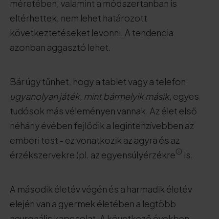
méretében, valamint a módszertanban is
eltérhettek, nem lehet határozott
következtetéseket levonni. A tendencia
azonban aggasztó lehet.
Bár úgy tűnhet, hogy a tablet vagy a telefon
ugyanolyan játék, mint bármelyik másik
, egyes
tudósok más véleményen vannak. Az élet első
néhány évében fejlődik a legintenzívebben az
emberi test - ez vonatkozik az agyra és az
érzékszervekre (pl. az egyensúlyérzékre
is.
A második életév végén és a harmadik életév
elején van a gyermek életében a legtöbb
neuronális kapcsolat. A következő években