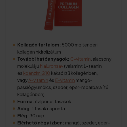
Kollagén tartalom:
5000 mg tengeri
kollagén hidrolizátum
További hatóanyagok:
C-vitamin
, alacsony
molekulájú
hialuronsav
(valamint L-teanin
és
koenzim Q10
kakaó ízű kollagénben,
vagy
A-vitamin
és
E-vitamin
mangó-
passiógyümölcs, szeder, eper-rebarbara ízű
kollagénben)
Forma:
italporos tasakok
Adag:
1 tasak naponta
Elég:
30 nap
Elérhető négy ízben:
mangó, szeder, eper-