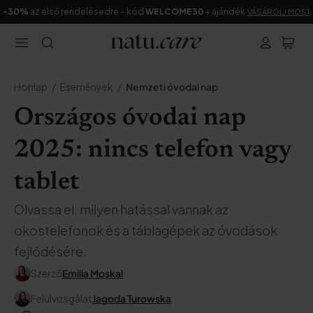
-30%
az első rendelésedre – kód
WELCOME30
+ ajándék
VÁSÁROLJ MOST
Honlap
Események
Nemzeti óvodai nap
Országos óvodai nap
2025: nincs telefon vagy
tablet
Olvassa el, milyen hatással vannak az
okostelefonok és a táblagépek az óvodások
fejlődésére.
Szerző
Emilia Moskal
Felülvizsgálat
Jagoda Turowska