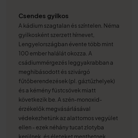
Csendes gyilkos
A kádium szagtalan és színtelen. Néma
gyilkosként szerzett hírnevet,
Lengyelországban évente több mint
100 ember halálát okozza. A
csádiummérgezés leggyakrabban a
meghibásodott és szivárgó
fűtőberendezések (pl. gáztűzhelyek)
és a kémény füstcsövek miatt
következik be. A szén-monoxid-
érzékelők megvásárlásával
védekezhetünk az alattomos vegyület
ellen - ezek néhány tucat zlotyba
kerülnek, és életeket menthetnek.