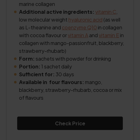
marine collagen
Additional active ingredients:
vitamin C
,
low molecular weight
hyaluronic acid
(as well
as L-theanine and
coenzyme Q10
in collagen
with cocoa flavour or
vitamin A
and
vitamin E
in
collagen with mango-passionfruit, blackberry,
strawberry-rhubarb)
Form:
sachets with powder for drinking
Portion:
1 sachet daily
Sufficient for:
30 days
Available in four flavours:
mango,
blackberry, strawberry-rhubarb, cocoa or mix
of flavours
Check Price