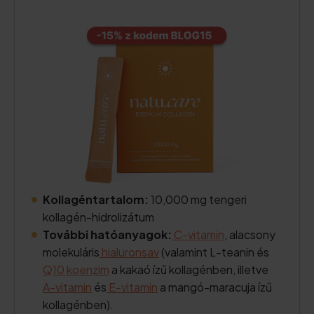
Kollagéntartalom:
10,000 mg tengeri
kollagén-hidrolizátum
További hatóanyagok:
C-vitamin
, alacsony
molekuláris
hialuronsav
(valamint L-teanin és
Q10 koenzim
a kakaó ízű kollagénben, illetve
A-vitamin
és
E-vitamin
a mangó-maracuja ízű
kollagénben).