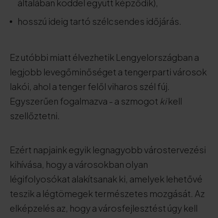
általában köddel együtt képződik),
hosszú ideig tartó szélcsendes időjárás.
Ez utóbbi miatt élvezhetik Lengyelországban a
legjobb levegőminőséget a tengerparti városok
lakói, ahol a tenger felől viharos szél fúj.
Egyszerűen fogalmazva - a szmogot
ki
kell
szellőztetni.
Ezért napjaink egyik legnagyobb várostervezési
kihívása, hogy a városokban olyan
légifolyosókat alakítsanak ki, amelyek lehetővé
teszik a légtömegek természetes mozgását. Az
elképzelés az, hogy a városfejlesztést úgy kell