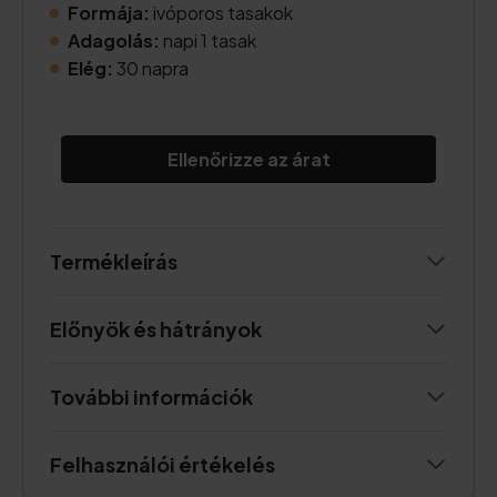
Formája:
ivóporos tasakok
Adagolás:
napi 1 tasak
Elég:
30 napra
Ellenőrizze az árat
Termékleírás
Előnyök és hátrányok
További információk
Felhasználói értékelés