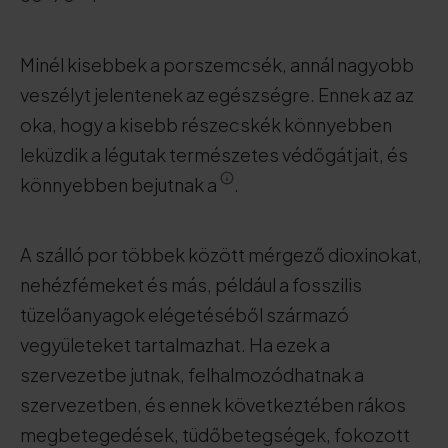
Minél kisebbek a porszemcsék, annál nagyobb
veszélyt jelentenek az egészségre. Ennek az az
oka, hogy a kisebb részecskék könnyebben
leküzdik a légutak természetes védőgátjait, és
könnyebben bejutnak a
.
A szálló por többek között mérgező dioxinokat,
nehézfémeket és más, például a fosszilis
tüzelőanyagok elégetéséből származó
vegyületeket tartalmazhat. Ha ezek a
szervezetbe jutnak, felhalmozódhatnak a
szervezetben, és ennek következtében rákos
megbetegedések, tüdőbetegségek, fokozott