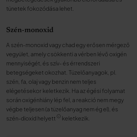
tünetek fokozódása lehet.
Szén-monoxid
A szén-monoxid vagy chad egy erősen mérgező
vegyület, amely csökkenti a vérben lévő oxigén
mennyiségét, és szív- és érrendszeri
betegségeket okozhat. Tüzelőanyagok, pl.
szén, fa, olaj vagy benzin nem teljes
elégetésekor keletkezik. Ha az égési folyamat
során oxigénhiány lép fel, a reakció nem megy
végbe teljesen (a tüzelőanyag nem ég el), és
szén-dioxid helyett
keletkezik.