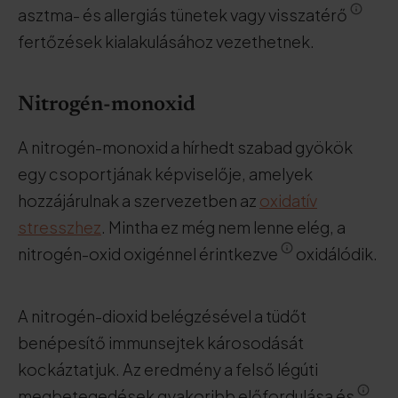
asztma- és allergiás tünetek vagy visszatérő
fertőzések kialakulásához vezethetnek.
Nitrogén-monoxid
A nitrogén-monoxid a hírhedt szabad gyökök
egy csoportjának képviselője, amelyek
hozzájárulnak a szervezetben az
oxidatív
stresszhez
. Mintha ez még nem lenne elég, a
nitrogén-oxid oxigénnel érintkezve
oxidálódik.
A nitrogén-dioxid belégzésével a tüdőt
benépesítő immunsejtek károsodását
kockáztatjuk. Az eredmény a felső légúti
megbetegedések gyakoribb előfordulása és