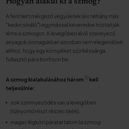
Hogyan alakul ki a szmog?
A fent leírt mérgező vegyületek (és néhány más
"kedvcsináló") egymással keveredve hozhatják
létre a szmogot. A levegőben lévő szennyező
anyagok önmagukban azonban nem elegendőek
ahhoz, hogy egy környéket szürkéssárga,
fullasztó pára borítson be.
A szmog kialakulásához három
kell
teljesülnie:
sok szennyeződés van a levegőben
(túlnyomórészt részecskék),
magas légköri páratartalom (a szmog