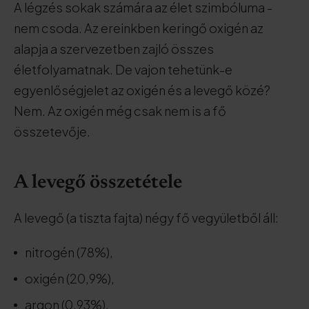
A légzés sokak számára az élet szimbóluma -
nem csoda. Az ereinkben keringő oxigén az
alapja a szervezetben zajló összes
életfolyamatnak. De vajon tehetünk-e
egyenlőségjelet az oxigén és a levegő közé?
Nem. Az oxigén még csak nem is a fő
összetevője.
A levegő összetétele
A levegő (a tiszta fajta) négy fő vegyületből áll:
nitrogén (78%),
oxigén (20,9%),
argon (0,93%),