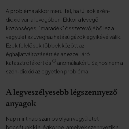
A probléma akkor merül fel, ha túl sok szén-
dioxid van a levegőben. Ekkor a levegő
közönséges, "maradék" összetevőjéből ez a
vegyület az üvegházhatású gázok egyikévé válik.
Ezek felelősek többek között az
éghajlatváltozásért és az ezzel járó
katasztrófákért és
anomáliákért. Sajnos nem a
szén-dioxid az egyetlen probléma.
A legveszélyesebb légszennyező
anyagok
Nap mint nap számos olyan vegyületet
bocsátunk ki a légkörbe, amelyek szennyezik a