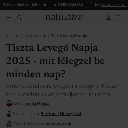
-30%
az első rendelésedre – kód
WELCOME30
+ ajándék
VÁSÁROLJ MOST
Honlap
Események
Tiszta levegő napja
Tiszta Levegő Napja
2025 - mit lélegzel be
minden nap?
Ön is hatással van a levegő minőségére. Nézze
meg a statisztikákat, és tudja meg, mit tehet.
Szerző
Emilia Moskal
Szerkesztőség
Bartłomiej Turczyński
Tényellenőrzés
Nina Wawryszuk