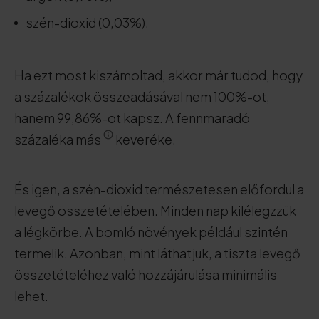
szén-dioxid (0,03%).
Ha ezt most kiszámoltad, akkor már tudod, hogy
a százalékok összeadásával nem 100%-ot,
hanem 99,86%-ot kapsz. A fennmaradó
százaléka más
keveréke.
És igen, a szén-dioxid természetesen előfordul a
levegő összetételében. Minden nap kilélegzzük
a légkörbe. A bomló növények például szintén
termelik. Azonban, mint láthatjuk, a tiszta levegő
összetételéhez való hozzájárulása minimális
lehet.