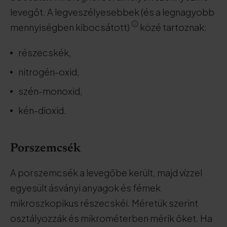
levegőt. A legveszélyesebbek (és a legnagyobb
mennyiségben kibocsátott)
közé tartoznak:
részecskék,
nitrogén-oxid,
szén-monoxid,
kén-dioxid.
Porszemcsék
A porszemcsék a levegőbe került, majd vízzel
egyesült ásványi anyagok és fémek
mikroszkopikus részecskéi. Méretük szerint
osztályozzák és mikrométerben mérik őket. Ha