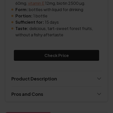
60mg,
vitamin E
12mg, biotin 2500 µg.
Form:
bottles with liquid for drinking
Portion:
1 bottle
Sufficient for:
15 days
Taste:
delicious, tart-sweet forest fruits,
without a fishy aftertaste
Check Price
Product Description
Pros and Cons