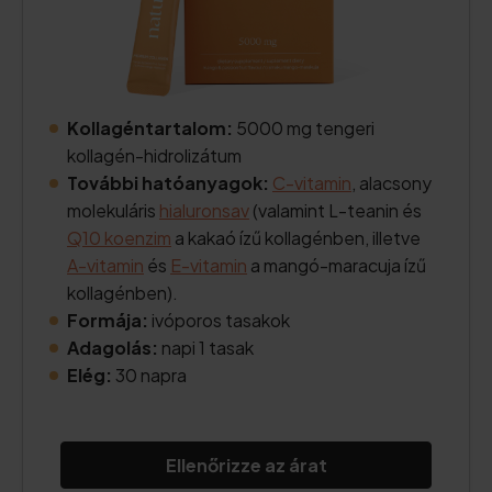
Kollagéntartalom:
5000 mg tengeri
kollagén-hidrolizátum
További hatóanyagok:
C-vitamin
, alacsony
molekuláris
hialuronsav
(valamint L-teanin és
Q10 koenzim
a kakaó ízű kollagénben, illetve
A-vitamin
és
E-vitamin
a mangó-maracuja ízű
kollagénben).
Formája:
ivóporos tasakok
Adagolás:
napi 1 tasak
Elég:
30 napra
Ellenőrizze az árat