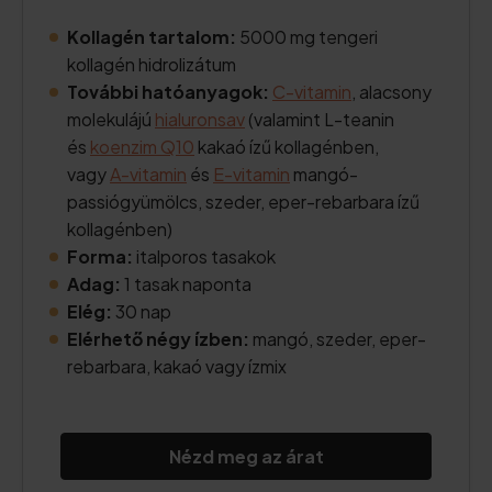
Kollagén tartalom:
5000 mg tengeri
kollagén hidrolizátum
További hatóanyagok:
C-vitamin
, alacsony
molekulájú
hialuronsav
(valamint L-teanin
és
koenzim Q10
kakaó ízű kollagénben,
vagy
A-vitamin
és
E-vitamin
mangó-
passiógyümölcs, szeder, eper-rebarbara ízű
kollagénben)
Forma:
italporos tasakok
Adag:
1 tasak naponta
Elég:
30 nap
Elérhető négy ízben:
mangó, szeder, eper-
rebarbara, kakaó vagy ízmix
Nézd meg az árat