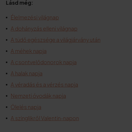
Lásd még:
Élelmezési világnap
A dohányzás elleni világnap
A tüdő egészsége a világjárvány után
A méhek napja
A csontvelődonorok napja
A halak napja
A véradás és a vérzés napja
Nemzeti óvodák napja
Ölelés napja
A szinglikről Valentin-napon