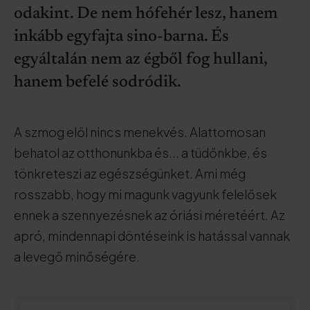
odakint. De nem hófehér lesz, hanem
inkább egyfajta sino-barna. És
egyáltalán nem az égből fog hullani,
hanem befelé sodródik.
A szmog elől nincs menekvés. Alattomosan
behatol az otthonunkba és... a tüdőnkbe, és
tönkreteszi az egészségünket. Ami még
rosszabb, hogy mi magunk vagyunk felelősek
ennek a szennyezésnek az óriási méretéért. Az
apró, mindennapi döntéseink is hatással vannak
a levegő minőségére.