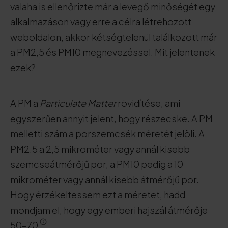
valaha is ellenőrizte már a levegő minőségét egy
alkalmazáson vagy erre a célra létrehozott
weboldalon, akkor kétségtelenül találkozott már
a PM2,5 és PM10 megnevezéssel. Mit jelentenek
ezek?
A PM a
Particulate Matter
rövidítése, ami
egyszerűen annyit jelent, hogy részecske. A PM
melletti szám a porszemcsék méretét jelöli. A
PM2.5 a 2,5 mikrométer vagy annál kisebb
szemcseátmérőjű por, a PM10 pedig a 10
mikrométer vagy annál kisebb átmérőjű por.
Hogy érzékeltessem ezt a méretet, hadd
mondjam el, hogy egy emberi hajszál átmérője
50-70
.