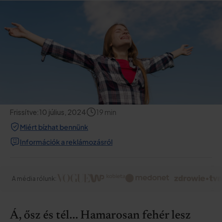
Frissítve:
10 július, 2024
19
min
Miért bízhat bennünk
Információk a reklámozásról
A média rólunk:
Á, ősz és tél... Hamarosan fehér lesz