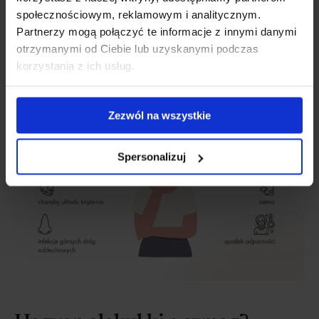
szenvedők számára.
społecznościowym, reklamowym i analitycznym.
Partnerzy mogą połączyć te informacje z innymi danymi
otrzymanymi od Ciebie lub uzyskanymi podczas
korzystania z ich usług.
Zezwól na wszystkie
Spersonalizuj