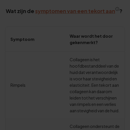
Wat zijn de
symptomen van een tekort aan
?
Waar wordt het door
Symptoom
gekenmerkt?
Collageen is het
hoofdbestanddeel van de
huid dat verantwoordelijk
is voor haar stevigheid en
Rimpels
elasticiteit. Een tekort aan
collageen kan daarom
leiden tot het verschijnen
van rimpels en een verlies
aan stevigheid van de huid.
Collageen ondersteunt de