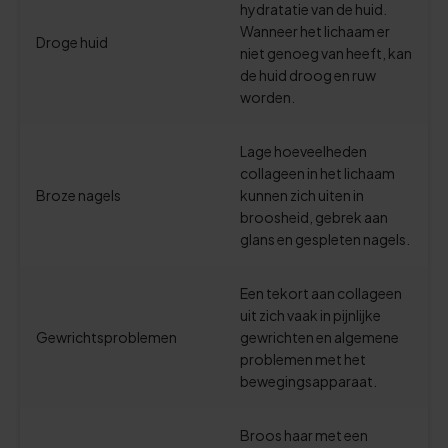
hydratatie van de huid.
Wanneer het lichaam er
Droge huid
niet genoeg van heeft, kan
de huid droog en ruw
worden.
Lage hoeveelheden
collageen in het lichaam
Broze nagels
kunnen zich uiten in
broosheid, gebrek aan
glans en gespleten nagels.
Een tekort aan collageen
uit zich vaak in pijnlijke
Gewrichtsproblemen
gewrichten en algemene
problemen met het
bewegingsapparaat.
Broos haar met een