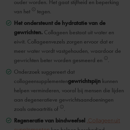
ouder worden. Het gaat stijfheid en beperking
van het
tegen.
Het ondersteunt de hydratatie van de
gewrichten.
Collageen bestaat uit water en
eiwit. Collageenvezels zorgen ervoor dat er
meer water wordt vastgehouden, waardoor de
gewrichten beter worden gesmeerd en
.
Onderzoek suggereert dat
gewrichtspijn
collageensupplementen
kunnen
helpen verminderen, vooral bij mensen die lijden
aan degeneratieve gewrichtsaandoeningen
zoals osteoartritis of
.
Regeneratie van bindweefsel
.Collageen uit
supplementen
kan helpen beschadigd