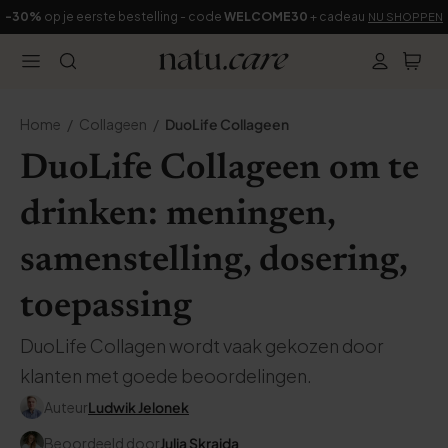
-30%
op je eerste bestelling - code
WELCOME30
+ cadeau
NU SHOPPEN
Home
Collageen
DuoLife Collageen
DuoLife Collageen om te
drinken: meningen,
samenstelling, dosering,
toepassing
DuoLife Collagen wordt vaak gekozen door
klanten met goede beoordelingen.
Auteur
Ludwik Jelonek
Beoordeeld door
Julia Skrajda