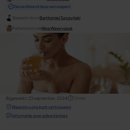
Geverifieerd door een expert
Bewerkt door
Bartłomiej Turczyński
Feitencontrole
Nina Wawryszuk
Bijgewerkt:
23 september, 2024
12
min
Waarom u ons kunt vertrouwen
Informatie over advertenties