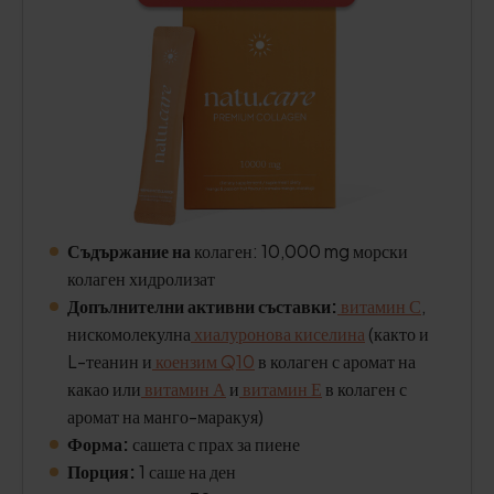
Съдържание на
колаген: 10,000 mg морски
колаген хидролизат
Допълнителни активни съставки:
витамин С
,
нискомолекулна
хиалуронова киселина
(както и
L-теанин и
коензим Q10
в колаген с аромат на
какао или
витамин А
и
витамин Е
в колаген с
аромат на манго-маракуя)
Форма:
сашета с прах за пиене
Порция:
1 саше на ден