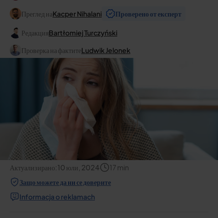
Преглед на
Kacper Nihalani
Проверено от експерт
Редакция
Bartłomiej Turczyński
Проверка на фактите
Ludwik Jelonek
Актуализирано:
10 юли, 2024
17
min
Защо можете да ни се доверите
Informacja o reklamach