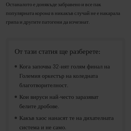
Останалото е донякъде забравено и все пак
популярната
корона
в никакъв случай не е накарала
грипа и другите патогени да изчезнат.
От тази статия ще разберете:
Кога започва 32-ият голям финал на
Големия оркестър на коледната
благотворителност.
Кои вируси най-често заразяват
белите дробове.
Какъв хаос нанасят те на дихателната
система и не само.