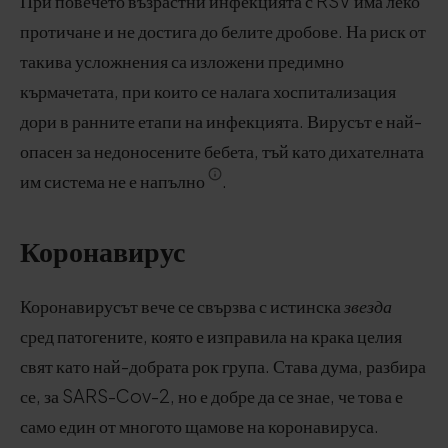
При повечето възрастни инфекцията с RSV има леко
протичане и не достига до белите дробове. На риск от
такива усложнения са изложени предимно
кърмачетата, при които се налага хоспитализация
дори в ранните етапи на инфекцията. Вирусът е най-
опасен за недоносените бебета, тъй като дихателната
им система не е напълно
.
Коронавирус
Коронавирусът вече се свързва с истинска
звезда
сред патогените, която е изправила на крака целия
свят като най-добрата рок група. Става дума, разбира
се, за SARS-Cov-2, но е добре да се знае, че това е
само един от многото щамове на коронавируса.