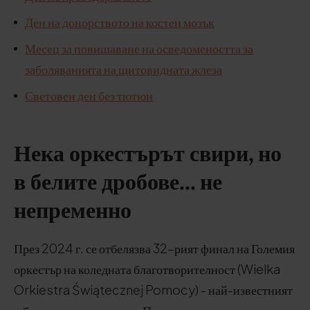
Ден на донорството на костен мозък
Месец за повишаване на осведомеността за
заболяванията на щитовидната жлеза
Световен ден без тютюн
Нека оркестърът свири, но
в белите дробове... не
непременно
През 2024 г. се отбелязва 32-рият финал на Големия
оркестър на коледната благотворителност (Wielka
Orkiestra Świątecznej Pomocy) - най-известният