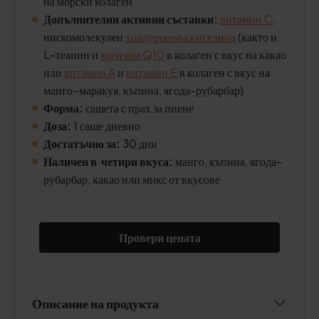
на морски колаген
Допълнителни активни съставки:
витамин C
,
нискомолекулен
хиалуронова киселина
(както и
L-теанин и
коензим Q10
в колаген с вкус на какао
или
витамин A
и
витамин E
в колаген с вкус на
манго–маракуя, къпина, ягода-рубарбар)
Форма:
сашета с прах за пиене
Доза:
1 саше дневно
Достатъчно за:
30 дни
Наличен в четири вкуса:
манго, къпина, ягода-
рубарбар, какао или микс от вкусове
Провери цената
Описание на продукта