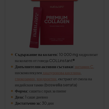
Съдържание на колаген:
10 000 mg хидролизат
на колаген от говеда COLLinstant®
Допълнителни активни съставки:
витамин C
,
нискомолекулен
хиалуронова киселина
,
глюкозамин
,
хондроитин
, екстракт от смола на
индийския тамян (boswellia serrata)
Форма:
сашета с прах за пиене
Доза:
1 саше дневно
Достатъчно за:
30 дни