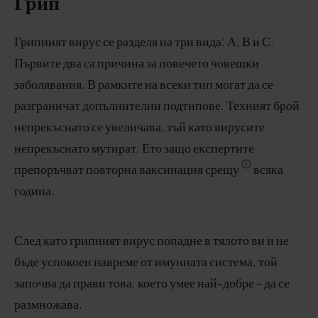
Грип
Грипният вирус се разделя на три вида: А, В и С.
Първите два са причина за повечето човешки
заболявания. В рамките на всеки тип могат да се
разграничат допълнителни подтипове. Техният брой
непрекъснато се увеличава, тъй като вирусите
непрекъснато мутират. Ето защо експертите
препоръчват повторна ваксинация срещу
всяка
година.
След като грипният вирус попадне в тялото ви и не
бъде успокоен навреме от имунната система, той
започва да прави това, което умее най-добре - да се
размножава.