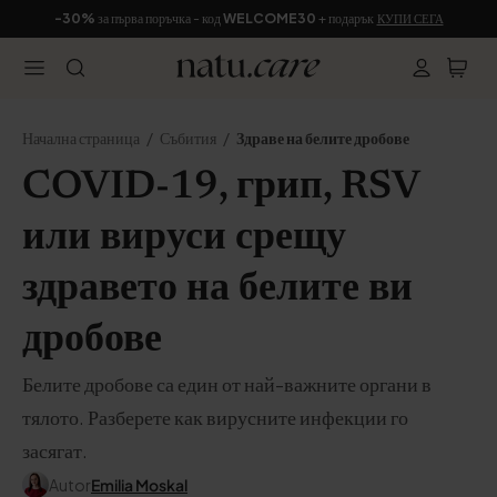
-30%
за първа поръчка - код
WELCOME30
+ подарък
КУПИ СЕГА
Начална страница
Събития
Здраве на белите дробове
COVID-19, грип, RSV
или вируси срещу
здравето на белите ви
дробове
Белите дробове са един от най-важните органи в
тялото. Разберете как вирусните инфекции го
засягат.
Autor
Emilia Moskal