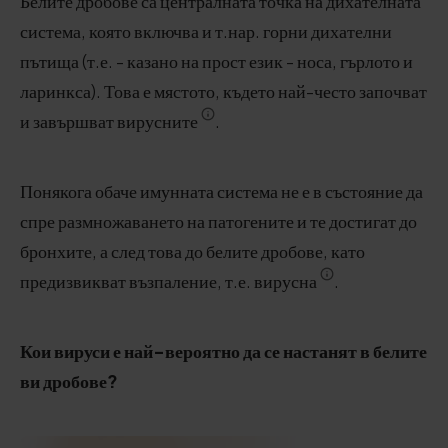
Белите дробове са централната точка на дихателната
система, която включва и т.нар. горни дихателни
пътища (т.е. - казано на прост език - носа, гърлото и
ларинкса). Това е мястото, където най-често започват
и завършват вирусните
.
Понякога обаче имунната система не е в състояние да
спре размножаването на патогените и те достигат до
бронхите, а след това до белите дробове, като
предизвикват възпаление, т.е. вирусна
.
Кои вируси е най-вероятно да се настанят в белите
ви дробове?