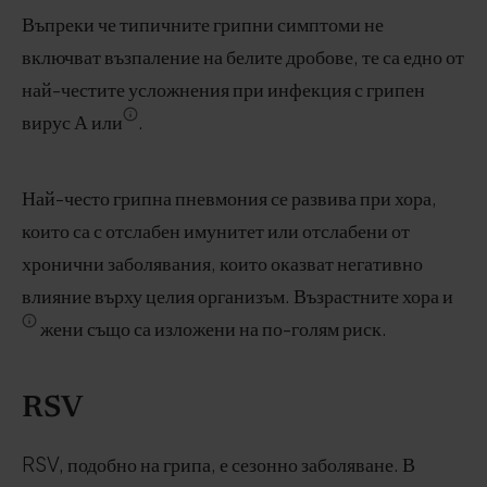
Въпреки че типичните грипни симптоми не
включват възпаление на белите дробове, те са едно от
най-честите усложнения при инфекция с грипен
вирус А или
.
Най-често грипна пневмония се развива при хора,
които са с отслабен имунитет или отслабени от
хронични заболявания, които оказват негативно
влияние върху целия организъм. Възрастните хора и
жени също са изложени на по-голям риск.
RSV
RSV, подобно на грипа, е сезонно заболяване. В