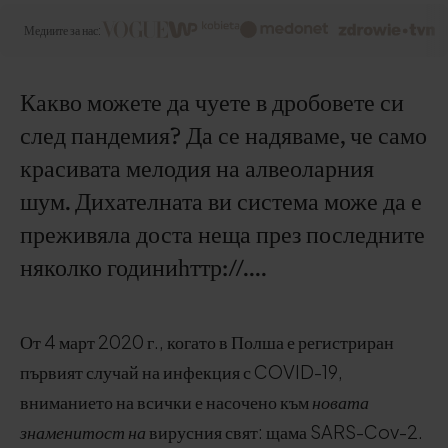
Медиите за нас:
Какво можете да чуете в дробовете си
след пандемия? Да се надяваме, че само
красивата мелодия на алвеоларния
шум. Дихателната ви система може да е
преживяла доста неща през последните
няколко годиниһттр://....
От 4 март 2020 г., когато в Полша е регистриран
първият случай на инфекция с COVID-19,
вниманието на всички е насочено към
новата
знаменитост на
вирусния свят: щама SARS-Cov-2.