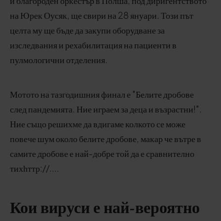
и благороден оркестър в Полша, под диригентството
на Юрек Оусяк, ще свири на 28 януари. Този път
целта му ще бъде да закупи оборудване за
изследвания и рехабилитация на пациенти в
пулмологични отделения.
Мотото на тазгодишния финал е "Белите дробове
след пандемията. Ние играем за деца и възрастни!".
Ние също решихме да вдигаме колкото се може
повече шум около белите дробове, макар че вътре в
самите дробове е най-добре той да е сравнително
тихһттр://....
Кои вируси е най-вероятно