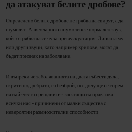
да атакуват белите дробове?
Определено белите дробове не трябва да свирят, а да
шумолят. Алвеоларното шумолене е нормален звук,
който трябва да се чува при аускултация. Липсата му
или други звуци, като например хрипове, могат да
бъдат признак на заболяване.
И въпреки че заболяванията на двата гъбести дяла,
скрити под ребрата, са безброй, по-долу ще се спрем
на най-често срещаните - засягащи на практика
всички нас - причинени от малки същества с
невероятни размножителни способности.