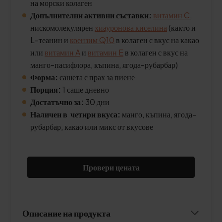
на морски колаген
Допълнителни активни съставки:
витамин C
,
нискомолекулярен
хиауронова киселина
(както и
L-теанин и
коензим Q10
в колаген с вкус на какао
или
витамин A
и
витамин E
в колаген с вкус на
манго-пасифлора, къпина, ягода-рубарбар)
Форма:
сашета с прах за пиене
Порция:
1 саше дневно
Достатъчно за:
30 дни
Наличен в четири вкуса:
манго, къпина, ягода-
рубарбар, какао или микс от вкусове
Провери цената
Описание на продукта