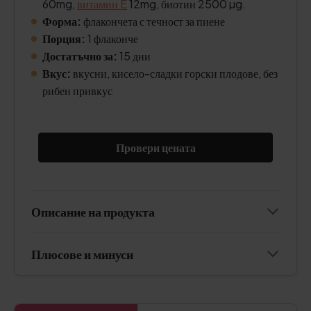
60mg,
витамин E
12mg, биотин 2500 µg.
Форма:
флакончета с течност за пиене
Порция:
1 флаконче
Достатъчно за:
15 дни
Вкус:
вкусни, кисело-сладки горски плодове, без
рибен привкус
Провери цената
Описание на продукта
Плюсове и минуси