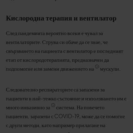
Кислородна терапия и вентилатор
След пандемията вероятно всеки е чувал за
вентилаторите. Струва си обаче да се знае, че
свързването на пациента с вентилатор е последният
етап от кислородотерапията, предназначен да
подпомогне или замени движението на
мускули.
Следователно респираторите са запазени за
пациенти в най-тежко състояние и използването им е
много инвазивно за
система. На повечето
пациенти, заразени с COVID-19, може да се помогне
с други методи, като например прилагане на