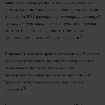
нашия географски регион то се среща през есента и
зимата, като пикът на заболеваемостта е през януари
и февруари. RSV
(респираторно-синцитиален вирус
)
е
респираторно-синцитиален
вирус. Той получава
името си от факта, че заразените с него клетки
започват да се сливат в области, наречени
.
Попадащите в белите дробове патогени на RSV могат
да увредят ресничките, причинявайки проблеми с
изчистването на слузта, което намалява
проходимостта и ефективността на бронхиолите
(частта от белите дробове между бронхите и
алвеолите