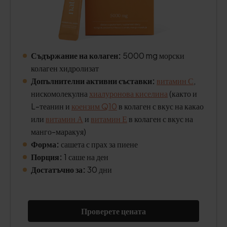
Съдържание на колаген:
5000 mg морски
колаген хидролизат
Допълнителни активни съставки:
витамин С
,
нискомолекулна
хиалуронова киселина
(както и
L-теанин и
коензим Q10
в колаген с вкус на какао
или
витамин А
и
витамин Е
в колаген с вкус на
манго-маракуя)
Форма:
сашета с прах за пиене
Порция:
1 саше на ден
Достатъчно за:
30 дни
Проверете цената