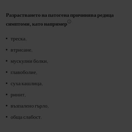
Разрастването на патогена причинява редица
симптоми, като например
треска,
втрисане,
мускулни болки,
главоболие,
суха кашлица,
ринит,
възпалено гърло,
обща слабост.