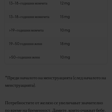
13-18-годишни момчета
12 mg
13-18-годишни момичета
15 mg
>19-годишни момчета
10 mg
19-50 годишни жени
18 mg
>50-годишни жени
10 mg
*Преди началото на менструацията (след началото на
менструацията).
Потребностите от желязо се увеличават значително
по време на бременност. Дамите, които очакват бебе,