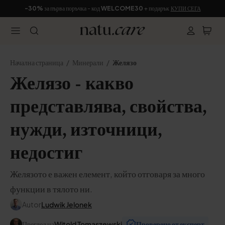
-30%
за първа поръчка - код
WELCOME30
+ подарък
КУПИ СЕГА
Начална страница
Минерали
Желязо
Желязо - какво
представлява, свойства,
нужди, източници,
недостиг
Желязото е важен елемент, който отговаря за много
функции в тялото ни.
Autor
Ludwik Jelonek
Преглед на
Witold Tomaszewski
Проверено от експерт