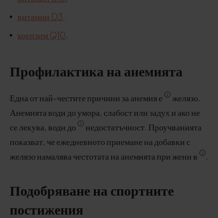
витамин D3,
коензим Q10
.
Профилактика на анемията
Една от най-честите причини за анемия е
желязо.
Анемията води до умора, слабост или задух и ако не
се лекува, води до
недостатъчност. Проучванията
показват, че ежедневното приемане на добавки с
желязо намалява честотата на анемията при жени в
.
Подобряване на спортните
постижения