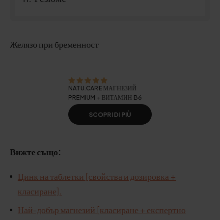
Желязо при бременност
NATU.CARE МАГНЕЗИЙ
PREMIUM + ВИТАМИН B6
SCOPRI DI PIÙ
Вижте също:
Цинк на таблетки [свойства и дозировка +
класиране].
Най-добър магнезий [класиране + експертно