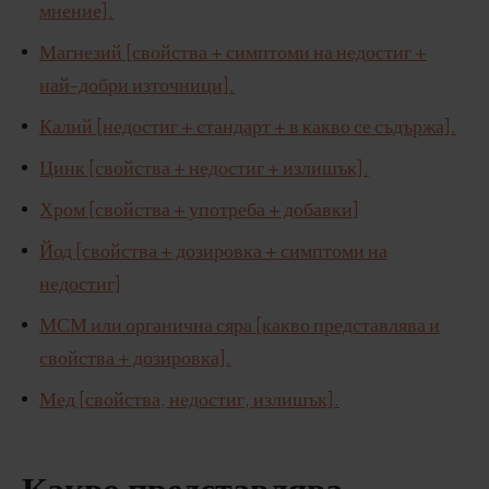
мнение].
Магнезий [свойства + симптоми на недостиг +
най-добри източници].
Калий [недостиг + стандарт + в какво се съдържа].
Цинк [свойства + недостиг + излишък].
Хром [свойства + употреба + добавки]
Йод [свойства + дозировка + симптоми на
недостиг]
МСМ или органична сяра [какво представлява и
свойства + дозировка].
Мед [свойства, недостиг, излишък].