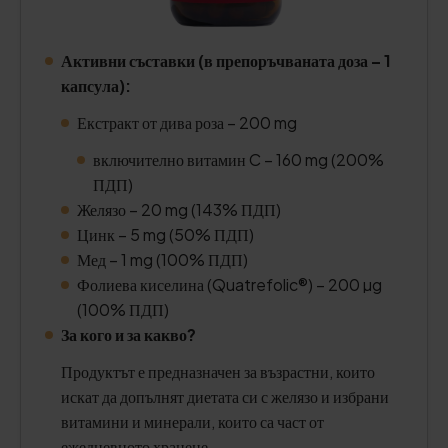
Активни съставки (в препоръчваната доза – 1
капсула):
Екстракт от дива роза – 200 mg
включително витамин C – 160 mg (200%
ПДП)
Желязо – 20 mg (143% ПДП)
Цинк – 5 mg (50% ПДП)
Мед – 1 mg (100% ПДП)
Фолиева киселина (Quatrefolic®) – 200 µg
(100% ПДП)
За кого и за какво?
Продуктът е предназначен за възрастни, които
искат да допълнят диетата си с желязо и избрани
витамини и минерали, които са част от
ежедневното хранене.