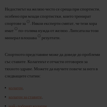
Недостигът на желязо често се среща при спортисти,
особено при млади спортистки, които тренират
спортове за
. Някои експерти смятат, че тези хора
имат
по-голяма нужда от желязо. Липсата на този
минерал влошава
резултати.
Спортното представяне може да доведе до проблеми
със ставите. Колагенът е отчасти отговорен за
тяхното здраве. Можете да научите повече за него в
следващите статии:
колаген
,
колаген за ставите
,
най-добрият колаген
,