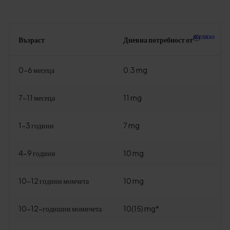
желязо
Възраст
Дневна потребност от
0-6 месеца
0,3 mg
7-11 месеца
11 mg
1-3 години
7 mg
4-9 години
10 mg
10-12 години момчета
10 mg
10-12-годишни момичета
10(15) mg*