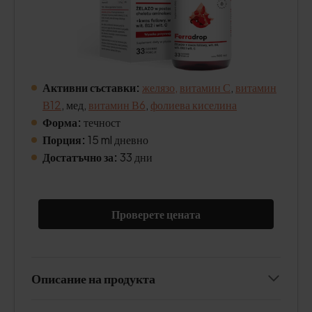
Активни съставки:
желязо,
витамин С
,
витамин
В12
, мед,
витамин В6
,
фолиева киселина
Форма:
течност
Порция:
15 ml дневно
Достатъчно за:
33 дни
Проверете цената
Описание на продукта