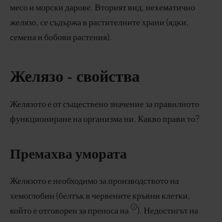
месо и морски дарове. Вторият вид, нехематично
желязо, се съдържа в растителните храни (ядки,
семена и бобови растения).
Желязо - свойства
Желязото е от съществено значение за правилното
функциониране на организма ни. Какво прави то?
Премахва умората
Желязото е необходимо за производството на
хемоглобин (белтък в червените кръвни клетки,
който е отговорен за преноса на
). Недостигът на