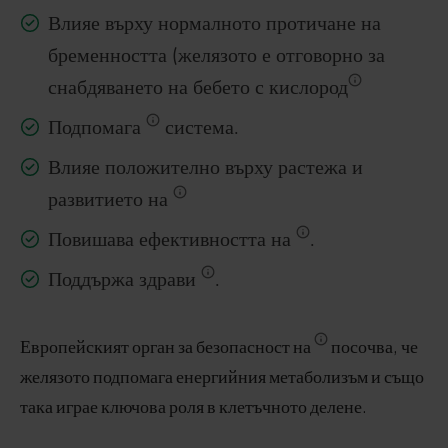
Влияе върху нормалното протичане на
бременността (желязото е отговорно за
снабдяването на бебето с кислород
Подпомага
система.
Влияе положително върху растежа и
развитието на
Повишава ефективността на
.
Поддържа здрави
.
Европейският орган за безопасност на
посочва, че
желязото подпомага енергийния метаболизъм и също
така играе ключова роля в клетъчното делене.