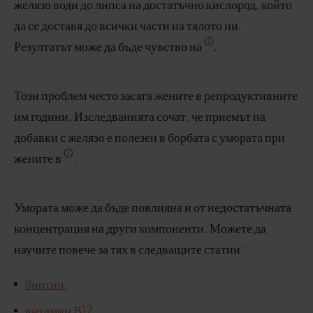
желязо води до липса на достатъчно кислород, който
да се доставя до всички части на тялото ни.
Резултатът може да бъде чувство на
.
Този проблем често засяга жените в репродуктивните
им години. Изследванията сочат, че приемът на
добавки с желязо е полезен в борбата с умората при
жените в
.
Умората може да бъде повлияна и от недостатъчната
концентрация на други компоненти. Можете да
научите повече за тях в следващите статии:
биотин
,
витамин В12
,