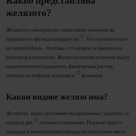
Какво представлява
желязото?
Желязото е минерал от съществено значение за
правилното функциониране на
. То е съставна част
на хемоглобина - белтъка, отговорен за преноса на
кислород в тялото ни. Желязото оказва влияние върху
неврологичното развитие, физическия растеж,
синтеза на избрани хормони и
функция.
Какви видове желязо има?
Желязото, което доставяме на организма с храната, се
среща в две
: хемово и нехемово. Първият вид се
съдържа в животинските продукти като птиче месо,