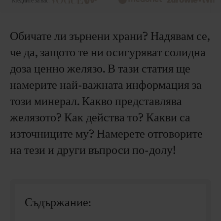
Медиите за нас:
Обичате ли зърнени храни? Надявам се,
че да, защото те ни осигуряват солидна
доза ценно желязо. В тази статия ще
намерите най-важната информация за
този минерал. Какво представлява
желязото? Как действа то? Какви са
източниците му? Намерете отговорите
на тези и други въпроси по-долу!
Съдържание: