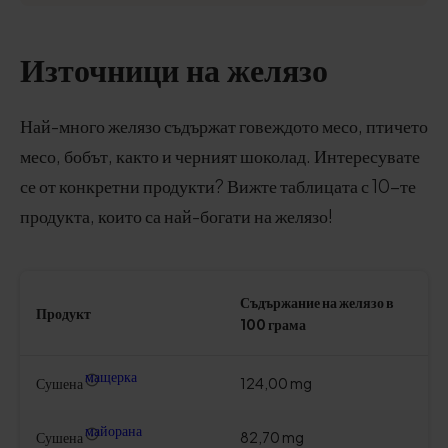
Източници на желязо
Най-много желязо съдържат говеждото месо, птичето
месо, бобът, както и черният шоколад. Интересувате
се от конкретни продукти? Вижте таблицата с 10-те
продукта, които са най-богати на желязо!
Съдържание на желязо в
Продукт
100 грама
мащерка
Сушена
124,00 mg
майорана
Сушена
82,70 mg