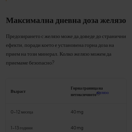
Максимална дневна доза желязо
Предозирането с желязо може да доведе до странични
ефекти, поради което е установена горна доза на
прием на този минерал. Колко желязо можем да
приемаме безопасно?
Горна граница на
Възраст
желязо
нетоксичното
0-12 месеца
40 mg
1-13 години
40 mg