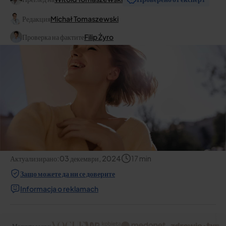
Редакция
Michał Tomaszewski
Проверка на фактите
Filip Żyro
Актуализирано:
03 декември, 2024
17
min
Защо можете да ни се доверите
Informacja o reklamach