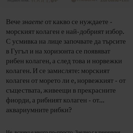
Медиите за нас:
Вече
знаете
от какво се нуждаете -
морският колаген е най-добрият избор.
С усмивка на лице започвате да търсите
в Гугъл и на хоризонта се появяват
рибен колаген, а след това и норвежки
колаген. И се замисляте: морският
колаген от морето ли е, норвежкият - от
съществата, живеещи в прекрасните
фиорди, а рибният колаген - от...
аквариумните рибки?
Не, всичко е много по-просто. Заедно с клиничния