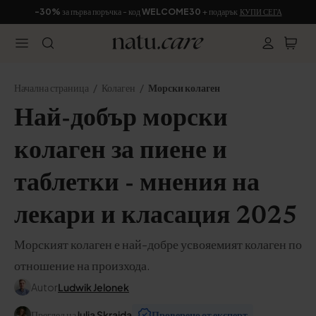
-30%
за първа поръчка - код
WELCOME30
+ подарък
КУПИ СЕГА
Начална страница
Колаген
Морски колаген
Най-добър морски
колаген за пиене и
таблетки - мнения на
лекари и класация 2025
Морският колаген е най-добре усвояемият колаген по
отношение на произхода.
Autor
Ludwik Jelonek
Преглед на
Julia Skrajda
Проверено от експерт