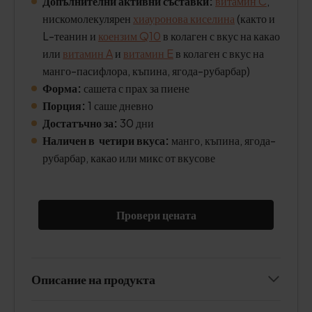
Допълнителни активни съставки:
витамин C
,
нискомолекулярен
хиауронова киселина
(както и
L-теанин и
коензим Q10
в колаген с вкус на какао
или
витамин A
и
витамин E
в колаген с вкус на
манго-пасифлора, къпина, ягода-рубарбар)
Форма:
сашета с прах за пиене
Порция:
1 саше дневно
Достатъчно за:
30 дни
Наличен в четири вкуса:
манго, къпина, ягода-
рубарбар, какао или микс от вкусове
Провери цената
Описание на продукта