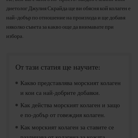
диетолог Джулия Скрайда ще ви обясня кой колаген е
най-добър по отношение на произхода и ще добавя
няколко съвета за какво още да внимавате при
избора.
От тази статия ще научите:
Какво представлява морският колаген
и кои са най-добрите добавки.
Как действа морският колаген и защо
е по-добър от говеждия колаген.
Как морският колаген за ставите се
различава от колагена за кожата.