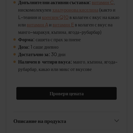
Допълнителни активни съставки:
витамин C
,
нискомолекулен
хиалуронова киселина
(както и
L-теанин и
коензим Q10
в колаген с вкус на какао
или
витамин A
и
витамин E
в колаген с вкус на
манго–маракуя, къпина, ягода-рубарбар)
Форма:
сашета с прах за пиене
Доза:
1 саше дневно
Достатъчно за:
30 дни
Наличен в четири вкуса:
манго, къпина, ягода-
рубарбар, какао или микс от вкусове
Провери цената
Описание на продукта