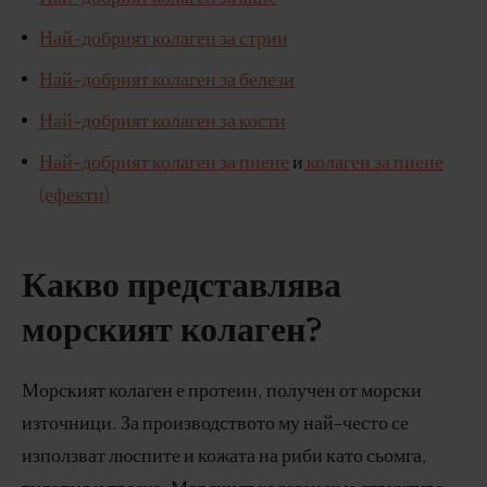
Най-добрият колаген за стрии
Най-добрият колаген за белези
Най-добрият колаген за кости
Най-добрият колаген за пиене
и
колаген за пиене
(ефекти)
Какво представлява
морският колаген?
Морският колаген е протеин, получен от морски
източници. За производството му най-често се
използват люспите и кожата на риби като сьомга,
тилапия и треска. Морският колаген има структура,