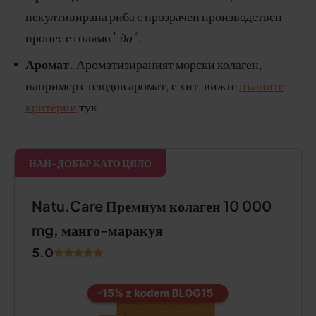
некултивирана риба с прозрачен производствен
процес е голямо "
да"
.
Аромат.
Ароматизираният морски колаген,
например с плодов аромат, е хит, вижте
пълните
критерии
тук.
НАЙ-ДОБЪР КАТО ЦЯЛО
Natu.Care Премиум колаген 10 000
mg, манго-маракуя
5.0