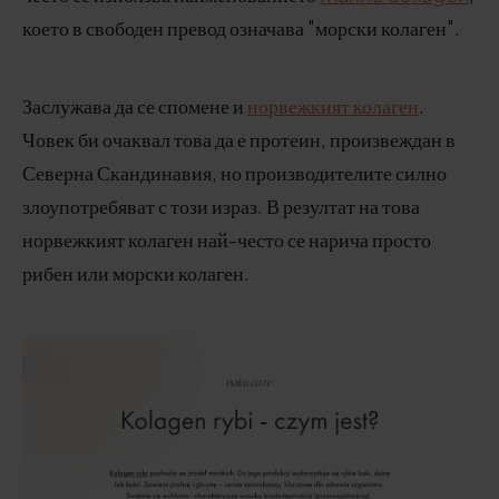
което в свободен превод означава "морски колаген".
Заслужава да се спомене и
норвежкият колаген
.
Човек би очаквал това да е протеин, произвеждан в
Северна Скандинавия, но производителите силно
злоупотребяват с този израз. В резултат на това
норвежкият колаген най-често се нарича просто
рибен или морски колаген.