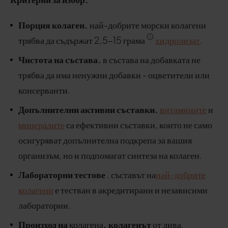
Порция колаген.
най-добрите морски колагени
трябва да съдържат 2,5-15 грама
хидролизат
.
Чистота на състава.
в състава на добавката не
трябва да има ненужни добавки - оцветители или
консерванти.
Допълнителни активни съставки.
витамините
и
минералите
са ефективни съставки, които не само
осигуряват допълнителна подкрепа за вашия
организъм, но и подпомагат синтеза на колаген.
Лабораторни тестове
. съставът на
най-добрите
колагени
е тестван в акредитирани и независими
лаборатории.
Произход на
колагена
. колагенът
от дива,