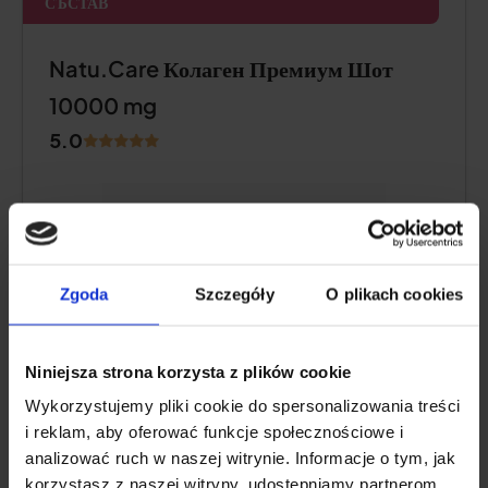
СЪСТАВ
Natu.Care Колаген Премиум Шот
10000 mg
5.0
Zgoda
Szczegóły
O plikach cookies
Niniejsza strona korzysta z plików cookie
Wykorzystujemy pliki cookie do spersonalizowania treści
i reklam, aby oferować funkcje społecznościowe i
Съдържание на колаген:
цели 10 000 mg
analizować ruch w naszej witrynie. Informacje o tym, jak
хидролизат на марков морски колаген
korzystasz z naszej witryny, udostępniamy partnerom