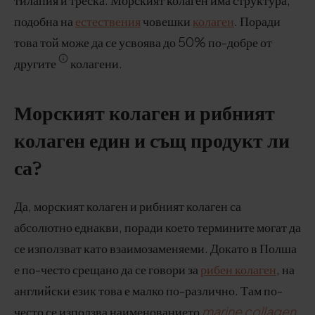
подобна на
естествения
човешки
колаген
. Поради
това той може да се усвоява до 50% по-добре от
другите
колагени.
Морският колаген и рибният
колаген един и същ продукт ли
са?
Да, морският колаген и рибният колаген са
абсолютно еднакви, поради което термините могат да
се използват като взаимозаменяеми. Докато в Полша
е по-често срещано да се говори за
рибен колаген
, на
английски език това е малко по-различно. Там по-
често се използва наименованието
marine collagen
,