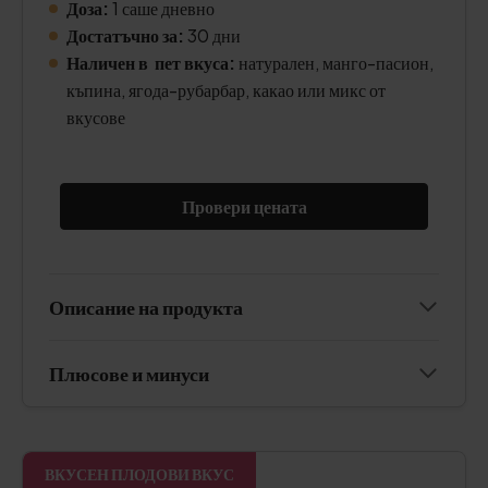
Доза:
1 саше дневно
Достатъчно за:
30 дни
Наличен в пет вкуса:
натурален, манго-пасион,
къпина, ягода-рубарбар, какао или микс от
вкусове
Провери цената
Описание на продукта
Плюсове и минуси
ВКУСЕН ПЛОДОВИ ВКУС