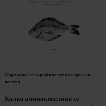
Морски колаген = рибен колаген = норвежки
колаген
Колко аминокиселини се