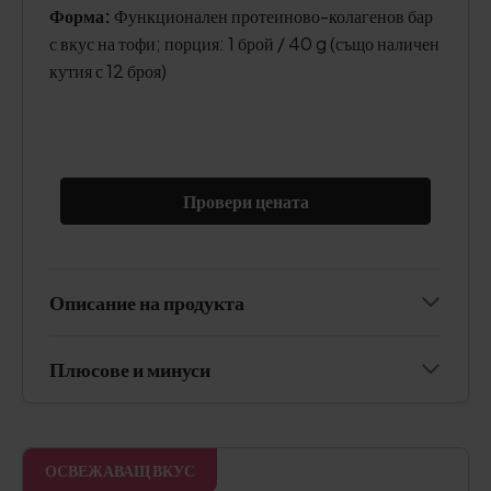
Форма:
Функционален протеиново-колагенов бар
с вкус на тофи; порция: 1 брой / 40 g (също наличен
кутия с 12 броя)
Провери цената
Описание на продукта
Плюсове и минуси
ОСВЕЖАВАЩ ВКУС