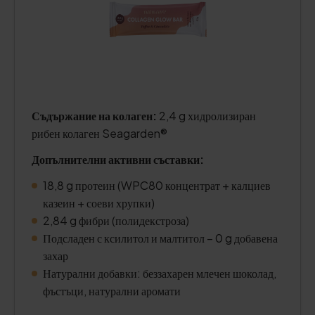
Съдържание на колаген:
2,4 g хидролизиран
рибен колаген Seagarden®
Допълнителни активни съставки:
18,8 g протеин (WPC80 концентрат + калциев
казеин + соеви хрупки)
2,84 g фибри (полидекстроза)
Подсладен с ксилитол и малтитол – 0 g добавена
захар
Натурални добавки: беззахарен млечен шоколад,
фъстъци, натурални аромати