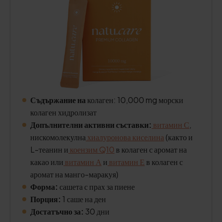
Съдържание на
колаген: 10,000 mg морски
колаген хидролизат
Допълнителни активни съставки:
витамин С
,
нискомолекулна
хиалуронова киселина
(както и
L-теанин и
коензим Q10
в колаген с аромат на
какао или
витамин А
и
витамин Е
в колаген с
аромат на манго-маракуя)
Форма:
сашета с прах за пиене
Порция:
1 саше на ден
Достатъчно за:
30 дни