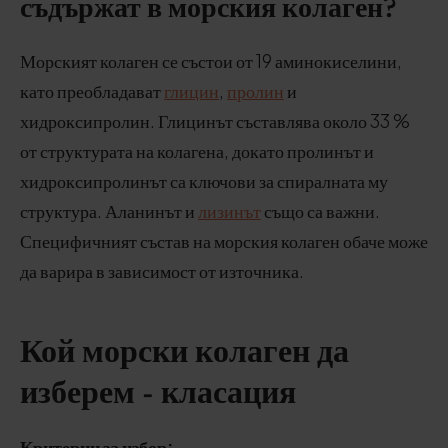
съдържат в морския колаген?
Морският колаген се състои от 19 аминокиселини,
като преобладават
глицин
,
пролин
и
хидроксипролин. Глицинът съставлява около 33 %
от структурата на колагена, докато пролинът и
хидроксипролинът са ключови за спиралната му
структура. Аланинът и
лизинът
също са важни.
Специфичният състав на морския колаген обаче може
да варира в зависимост от източника.
Кой морски колаген да
изберем - класация
Критерии за избор: