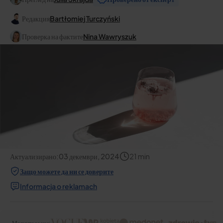
Редакция
Bartłomiej Turczyński
Проверка на фактите
Nina Wawryszuk
Актуализирано:
03 декември, 2024
21
min
Защо можете да ни се доверите
Informacja o reklamach