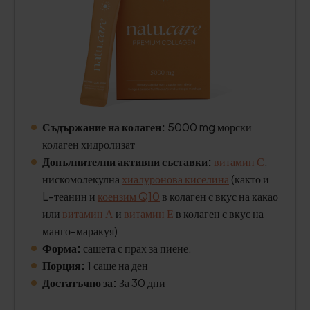
Съдържание на колаген:
5000 mg морски
колаген хидролизат
Допълнителни активни съставки:
витамин С
,
нискомолекулна
хиалуронова киселина
(както и
L-теанин и
коензим Q10
в колаген с вкус на какао
или
витамин А
и
витамин Е
в колаген с вкус на
манго-маракуя)
Форма:
сашета с прах за пиене.
Порция:
1 саше на ден
Достатъчно за:
За 30 дни