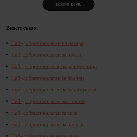
SCOPRI DI PIÙ
Вижте също:
Най-добрият колаген на пазара
Най-добрият колаген за нокти
Най-добрият колаген за вашето лице
Най-добрият колаген за бръчки
Най-добрият колаген за вашата кожа
Най-добрият колаген за ставите
Най-добрият колаген за коса
Най-добрият колаген за целулит
Най-добрият колаген за акне