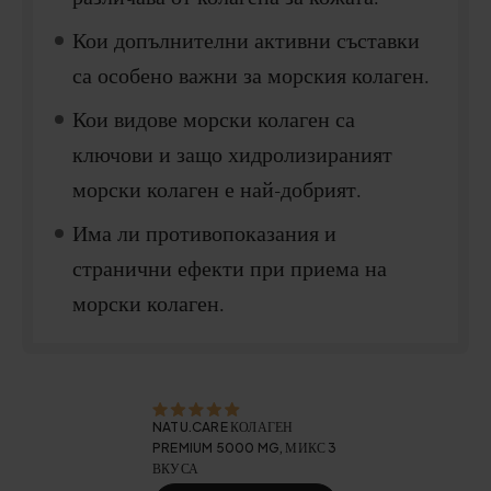
Кои допълнителни активни съставки
са особено важни за морския колаген.
Кои видове морски колаген са
ключови и защо хидролизираният
морски колаген е най-добрият.
Има ли противопоказания и
странични ефекти при приема на
морски колаген.
NATU.CARE КОЛАГЕН
PREMIUM 5000 MG, МИКС 3
ВКУСА