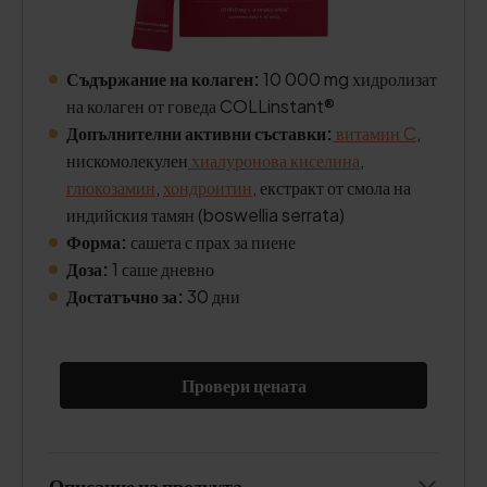
Съдържание на колаген:
10 000 mg хидролизат
на колаген от говеда COLLinstant®
Допълнителни активни съставки:
витамин C
,
нискомолекулен
хиалуронова киселина
,
глюкозамин
,
хондроитин
, екстракт от смола на
индийския тамян (boswellia serrata)
Форма:
сашета с прах за пиене
Доза:
1 саше дневно
Достатъчно за:
30 дни
Провери цената
Описание на продукта