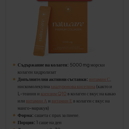
Съдържание на колаген:
5000 mg морски
колаген хидролизат
Допълнителни активни съставки:
витамин С
,
нискомолекулна
хиалуронова киселина
(както и
L-теанин и
коензим Q10
в колаген с вкус на какао
или
витамин А
и
витамин Е
в колаген с вкус на
манго-маракуя)
Форма:
сашета с прах за пиене.
Порция:
1 саше на ден