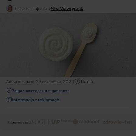
Проверка на фактите
Nina Wawryszuk
Актуализирано:
23 септември, 2024
16
min
Защо можете да ни се доверите
Informacja o reklamach
Медиите за нас: