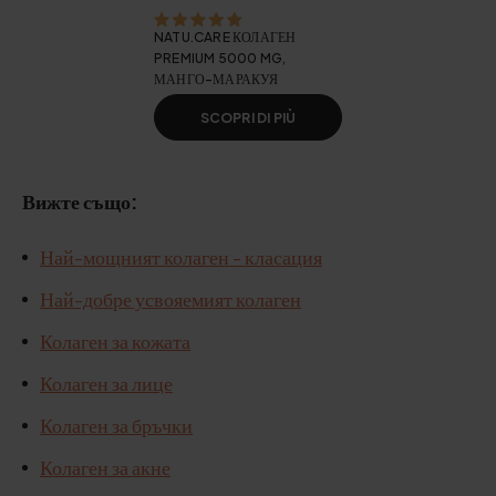
NATU.CARE КОЛАГЕН
PREMIUM 5000 MG,
МАНГО-МАРАКУЯ
SCOPRI DI PIÙ
Вижте също:
Най-мощният колаген - класация
Най-добре усвояемият колаген
Колаген за кожата
Колаген за лице
Колаген за бръчки
Колаген за акне