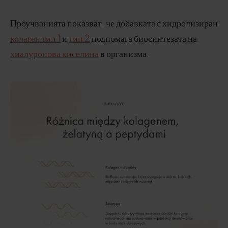
Проучванията показват, че добавката с хидролизиран
колаген тип 1
и
тип 2
подпомага биосинтезата на
хиалуронова киселина
в организма.