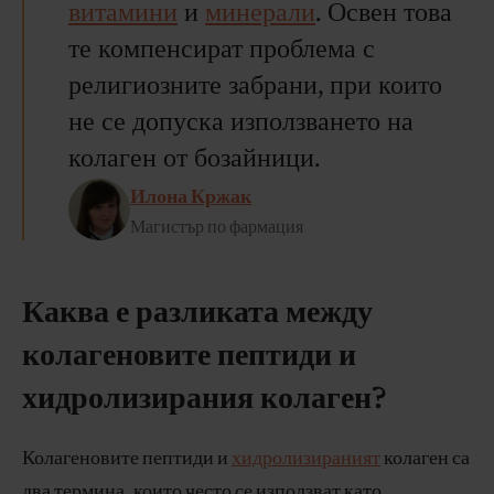
витамини
и
минерали
. Освен това
те компенсират проблема с
религиозните забрани, при които
не се допуска използването на
колаген от бозайници.
Илона Кржак
Магистър по фармация
Каква е разликата между
колагеновите пептиди и
хидролизирания колаген?
Колагеновите пептиди и
хидролизираният
колаген са
два термина, които често се използват като