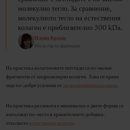
молекулно тегло. За сравнение,
молекулното тегло на естествения
колаген е приблизително 300 kDa.
Илона Кржак
Магистър по фармация
На практика колагеновите пептиди са по-малки
фрагменти от хидролизиран колаген. Това ги прави
още по-добре усвоими от
хидролизирания колаген
.
На практика разликата е минимална и двете форми се
използват по-често в хранителните добавки,
отколкото
естествения колаген
.