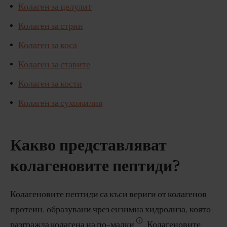
Колаген за целулит
Колаген за стрии
Колаген за коса
Колаген за ставите
Колаген за кости
Колаген за сухожилия
Какво представляват
колагеновите пептиди?
Колагеновите пептиди са къси вериги от колагенов
протеин, образувани чрез ензимна хидролиза, която
разгражда колагена на по-малки
. Колагеновите