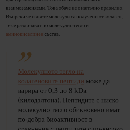
взаимозаменяеми. Това обаче не е напълно правилно.
Въпреки че и двете молекули са получени от колаген,
те се различават по молекулно тегло и
аминокиселинен
състав.
Молекулното тегло на
колагеновите пептиди
може да
варира от 0,3 до 8 kDa
(килодалтона). Пептидите с ниско
молекулно тегло обикновено имат
по-добра биоактивност в
сравнение с пептидите с по-високо