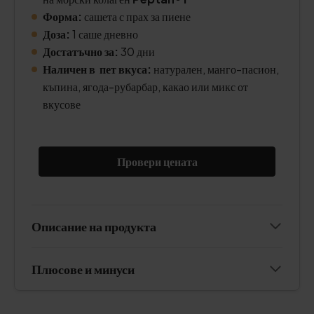
Форма:
сашета с прах за пиене
Доза:
1 саше дневно
Достатъчно за:
30 дни
Наличен в пет вкуса:
натурален, манго-пасион,
къпина, ягода-рубарбар, какао или микс от
вкусове
Провери цената
Описание на продукта
Плюсове и минуси