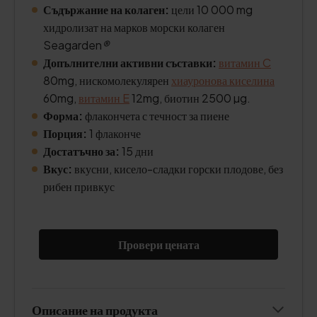
Съдържание на колаген:
цели 10 000 mg
хидролизат на марков морски колаген
Seagarden
®
Допълнителни активни съставки:
витамин C
80mg, нискомолекулярен
хиауронова киселина
60mg,
витамин E
12mg, биотин 2500 µg.
Форма:
флакончета с течност за пиене
Порция:
1 флаконче
Достатъчно за:
15 дни
Вкус:
вкусни, кисело-сладки горски плодове, без
рибен привкус
Провери цената
Описание на продукта