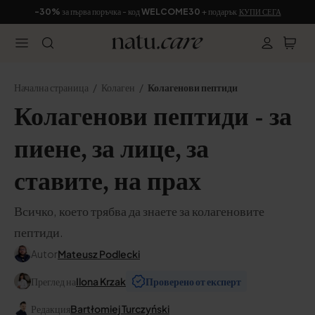
-30%
за първа поръчка - код
WELCOME30
+ подарък
КУПИ СЕГА
Начална страница
Колаген
Колагенови пептиди
Колагенови пептиди - за
пиене, за лице, за
ставите, на прах
Всичко, което трябва да знаете за колагеновите
пептиди.
Autor
Mateusz Podlecki
Преглед на
Ilona Krzak
Проверено от експерт
Редакция
Bartłomiej Turczyński