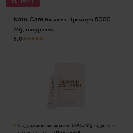
PEPTAN® F
Natu.Care Колаген Премиум 5000
mg, натурален
5.0
Съдържание на колаген:
5000 mg хидролизат
на морски колаген
Peptan® F