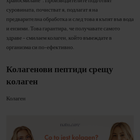
суровината, почистват я, подлагат я на
предварителна обработка и след това я къпят във вода
и ензими. Това гарантира, че получавате самото
здраве - смилаем колаген, който въвеждате в
организма си по-ефективно.
Колагенови пептиди срещу
колаген
Колаген