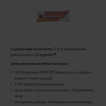
Съдържание на колаген:
2,4 g хидролизиран
рибен колаген Seagarden®
Допълнителни активни съставки:
18,8 g протеин (WPC80 концентрат + калциев
казеин + соеви хрупки)
2,84 g фибри (полидекстроза)
Подсладен с ксилитол и малтитол – 0 g добавена
захар
Натурални добавки: беззахарен млечен шоколад,