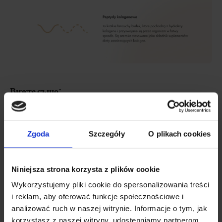
Вижте също:
Лиофилизиран колаген
Zgoda
Szczegóły
O plikach cookies
Най-добрите добавки с
Niniejsza strona korzysta z plików cookie
колагенови пептиди -
Wykorzystujemy pliki cookie do spersonalizowania treści
класация
i reklam, aby oferować funkcje społecznościowe i
analizować ruch w naszej witrynie. Informacje o tym, jak
korzystasz z naszej witryny, udostępniamy partnerom