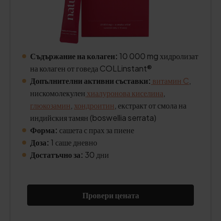
Съдържание на колаген:
10 000 mg хидролизат
на колаген от говеда COLLinstant®
Допълнителни активни съставки:
витамин C
,
нискомолекулен
хиалуронова киселина
,
глюкозамин
,
хондроитин
, екстракт от смола на
индийския тамян (boswellia serrata)
Форма:
сашета с прах за пиене
Доза:
1 саше дневно
Достатъчно за:
30 дни
Провери цената