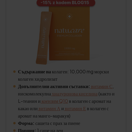
Съдържание на
колаген: 10,000 mg морски
колаген хидролизат
Допълнителни активни съставки:
витамин С
,
нискомолекулна
хиалуронова киселина
(както и
L-теанин и
коензим Q10
в колаген с аромат на
какао или
витамин А
и
витамин Е
в колаген с
аромат на манго-маракуя)
Форма:
сашета с прах за пиене
Порция:
1 саше на ден