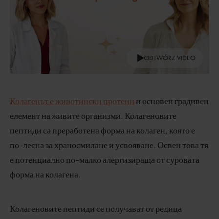
ODTWÓRZ VIDEO
Колагенът е животински протеин
и основен градивен
елемент на живите организми. Колагеновите
пептиди са преработена форма на колаген, която е
по-лесна за храносмилане и усвояване. Освен това тя
е потенциално по-малко алергизираща от суровата
форма на колагена.
Колагеновите пептиди се получават от редица