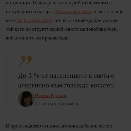
източници. Говежди, птичи и рибни пептиди са
популярни на пазара.
Рибният колаген
, известен още
като
морски
колаген
, се счита за най-добре усвоим,
тъй като по структура най-много наподобява този,
който тялото ви произвежда.
До 3 % от населението в света е
алергично към говежди колаген.
Илона Кржак
Магистър по фармация
В производството на колагенови добавки все по-