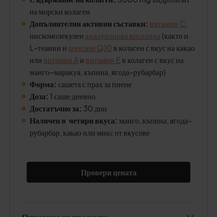
на морски колаген
Допълнителни активни съставки:
витамин C
,
нискомолекулен
хиалуронова киселина
(както и
L-теанин и
коензим Q10
в колаген с вкус на какао
или
витамин A
и
витамин E
в колаген с вкус на
манго–маракуя, къпина, ягода-рубарбар)
Форма:
сашета с прах за пиене
Доза:
1 саше дневно
Достатъчно за:
30 дни
Наличен в четири вкуса:
манго, къпина, ягода-
рубарбар, какао или микс от вкусове
Провери цената
Описание на продукта