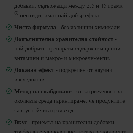
добавки, съдържащи между 2,5 и 15 грама
пептиди, имат най-добър ефект.
Чиста формула
- без излишни химикали.
Допълнителна хранителна стойност
-
най-добрите препарати съдържат и ценни
витамини и макро- и микроелементи.
Доказан ефект
- подкрепен от научни
изследвания.
Метод на снабдяване
- от загриженост за
околната среда гарантираме, че продуктите
са с устойчив произход.
Вкус
- приемът на хранителни добавки
трябва да е удоволствие, тогава редовността