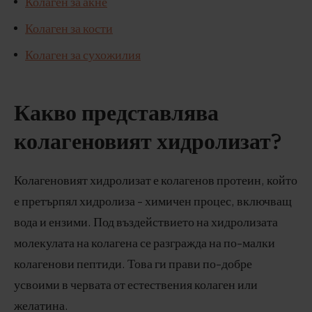
Колаген за акне
Колаген за кости
Колаген за сухожилия
Какво представлява
колагеновият хидролизат?
Колагеновият хидролизат е колагенов протеин, който
е претърпял хидролиза - химичен процес, включващ
вода и ензими. Под въздействието на хидролизата
молекулата на колагена се разгражда на по-малки
колагенови пептиди. Това ги прави по-добре
усвоими в червата от естествения колаген или
желатина.