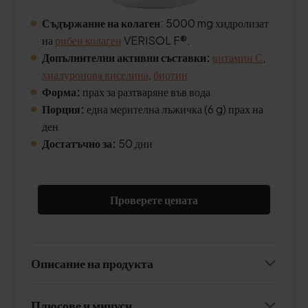
Съдържание на колаген
: 5000 mg хидролизат
на
рибен колаген
VERISOL F®.
Допълнителни активни съставки:
витамин С
,
хиалуронова киселина
,
биотин
Форма:
прах за разтваряне във вода
Порция:
една мерителна лъжичка (6 g) прах на
ден
Достатъчно за:
50 дни
Проверете цената
Описание на продукта
Плюсове и минуси