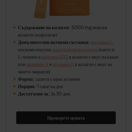
Съдържание на колаген:
5000 mg морски
колаген хидролизат
Допълнителни активни съставки:
витамин С
,
нискомолекулна
хиалуронова киселина
(както и
L-теанин и
коензим Q10
в колаген с вкус на какао
или
витамин А
и
витамин Е
в колаген с вкус на
манго-маракуя)
Форма:
сашета с прах за пиене.
Порция:
1 саше на ден
Достатъчно за:
За 30 дни
Проверете цената