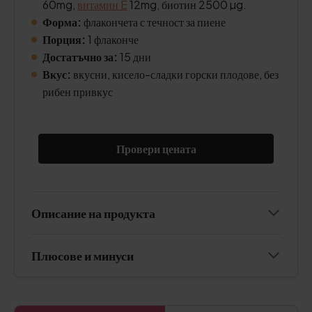
60mg,
витамин E
12mg, биотин 2500 µg.
Форма:
флакончета с течност за пиене
Порция:
1 флаконче
Достатъчно за:
15 дни
Вкус:
вкусни, кисело-сладки горски плодове, без
рибен привкус
Провери цената
Описание на продукта
Плюсове и минуси