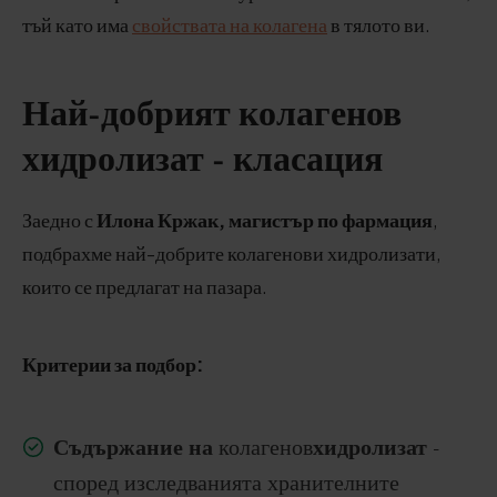
тъй като има
свойствата на колагена
в тялото ви.
Най-добрият колагенов
хидролизат - класация
Заедно с
Илона Кржак, магистър по фармация
,
подбрахме най-добрите колагенови хидролизати,
които се предлагат на пазара.
Критерии за подбор:
Съдържание на
хидролизат
колагенов
-
според изследванията хранителните