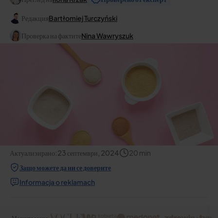
Редакция
Bartłomiej Turczyński
Проверка на фактите
Nina Wawryszuk
Актуализирано:
23 септември, 2024
20
min
Защо можете да ни се доверите
Informacja o reklamach