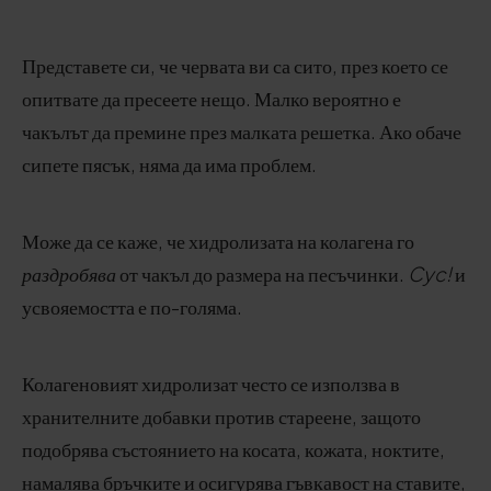
Представете си, че червата ви са сито, през което се
опитвате да пресеете нещо. Малко вероятно е
чакълът да премине през малката решетка. Ако обаче
сипете пясък, няма да има проблем.
Може да се каже, че хидролизата на колагена го
раздробява
от чакъл до размера на песъчинки.
Cyc!
и
усвояемостта е по-голяма.
Колагеновият хидролизат често се използва в
хранителните добавки против стареене, защото
подобрява състоянието на косата, кожата, ноктите,
намалява бръчките и осигурява гъвкавост на ставите,