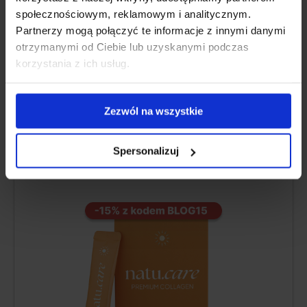
społecznościowym, reklamowym i analitycznym.
Допълнителна информация
Partnerzy mogą połączyć te informacje z innymi danymi
otrzymanymi od Ciebie lub uzyskanymi podczas
korzystania z ich usług.
НАЙ-ДОБЪР КАТО ЦЯЛО
Zezwól na wszystkie
Natu.Care Колаген Premium 5000
mg, манго-маракуя
Spersonalizuj
5.0