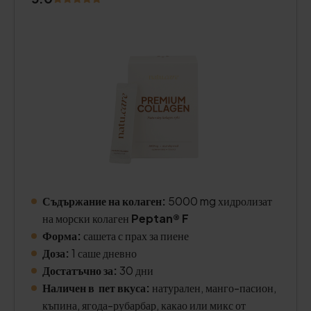
Съдържание на колаген:
5000 mg хидролизат
на морски колаген
Peptan® F
Форма:
сашета с прах за пиене
Доза:
1 саше дневно
Достатъчно за:
30 дни
Наличен в пет вкуса:
натурален, манго-пасион,
къпина, ягода-рубарбар, какао или микс от