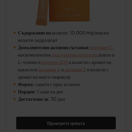
Съдържание на
колаген: 10,000 mg морски
колаген хидролизат
Допълнителни активни съставки:
витамин С
,
нискомолекулна
хиалуронова киселина
(както и
L-теанин и
коензим Q10
в колаген с аромат на
какао или
витамин А
и
витамин Е
в колаген с
аромат на манго-маракуя)
Форма:
сашета с прах за пиене
Порция:
1 саше на ден
Достатъчно за:
30 дни
Проверете цената