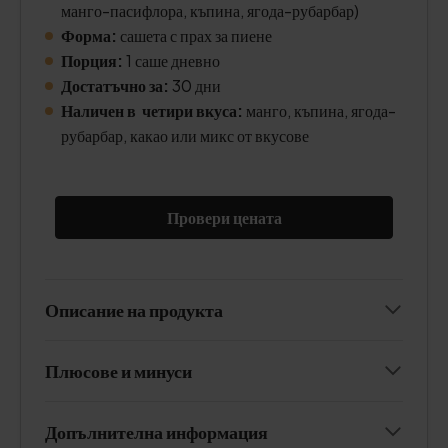
манго-пасифлора, къпина, ягода-рубарбар)
Форма:
сашета с прах за пиене
Порция:
1 саше дневно
Достатъчно за:
30 дни
Наличен в четири вкуса:
манго, къпина, ягода-
рубарбар, какао или микс от вкусове
Провери цената
Описание на продукта
Плюсове и минуси
Допълнителна информация