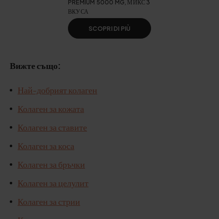
PREMIUM 5000 MG, МИКС 3
ВКУСА
SCOPRI DI PIÙ
Вижте също:
Най-добрият колаген
Колаген за кожата
Колаген за ставите
Колаген за коса
Колаген за бръчки
Колаген за целулит
Колаген за стрии