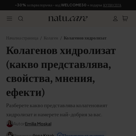
-30%
за първа поръчка - код
WELCOME30
+ подарък
КУПИ СЕГА
Начална страница
Колаген
Колагенов хидролизат
Колагенов хидролизат
(какво представлява,
свойства, мнения,
ефекти)
Разберете какво представлява колагеновият
хидролизат и намерете най-добрия за вас.
Autor
Emilia Moskal
Преглед на
Ilona Krzak
Проверено от експерт