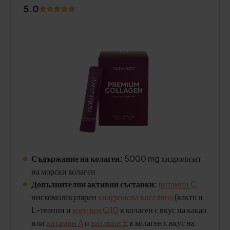
5.0
Съдържание на колаген:
5000 mg хидролизат
на морски колаген
Допълнителни активни съставки:
витамин C
,
нискомолекулярен
хиауронова киселина
(както и
L-теанин и
коензим Q10
в колаген с вкус на какао
или
витамин A
и
витамин E
в колаген с вкус на