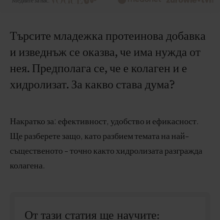
Медиите за нас:
Търсите младежка протеинова добавка
и изведнъж се оказва, че има нужда от
нея. Предполага се, че е колаген и е
хидролизат. За какво става дума?
Накратко за: ефективност, удобство и ефикасност.
Ще разберете защо, като разбием темата на най-
същественото - точно както хидролизата разгражда
колагена.
От тази статия ще научите: