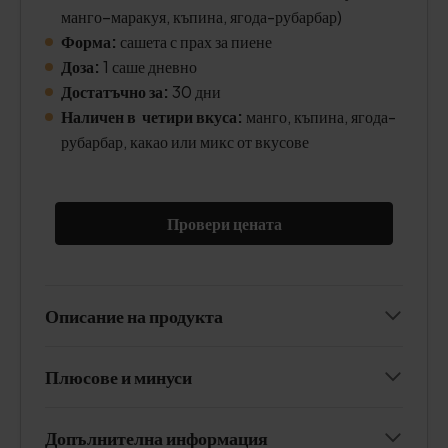
манго–маракуя, къпина, ягода-рубарбар)
Форма:
сашета с прах за пиене
Доза:
1 саше дневно
Достатъчно за:
30 дни
Наличен в четири вкуса:
манго, къпина, ягода-
рубарбар, какао или микс от вкусове
Провери цената
Описание на продукта
Плюсове и минуси
Допълнителна информация