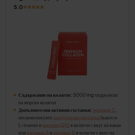
5.0
Съдържание на колаген:
5000 mg хидролизат
на морски колаген
Допълнителни активни съставки:
витамин C
,
нискомолекулен
хиалуронова киселина
(както и
L-теанин и
коензим Q10
в колаген с вкус на какао
или
витамин A
и
витамин E
в колаген с вкус на