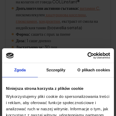
на колаген от говеда COLLinstant®
Допълнителни активни съставки:
витамин C
,
нискомолекулен
хиалуронова киселина
,
глюкозамин
,
хондроитин
, екстракт от смола на
индийския тамян (boswellia serrata)
Форма:
сашета с прах за пиене
Доза:
1 саше дневно
Достатъчно за:
30 дни
Провери цената
Zgoda
Szczegóły
O plikach cookies
Niniejsza strona korzysta z plików cookie
Описание на продукта
Wykorzystujemy pliki cookie do spersonalizowania treści
i reklam, aby oferować funkcje społecznościowe i
Плюсове и минуси
analizować ruch w naszej witrynie. Informacje o tym, jak
korzystasz z naszej witryny, udostępniamy partnerom