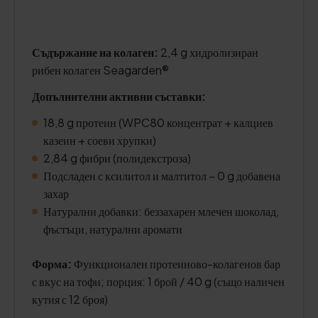
Съдържание на колаген:
2,4 g хидролизиран
рибен колаген Seagarden®
Допълнителни активни съставки:
18,8 g протеин (WPC80 концентрат + калциев
казеин + соеви хрупки)
2,84 g фибри (полидекстроза)
Подсладен с ксилитол и малтитол – 0 g добавена
захар
Натурални добавки: беззахарен млечен шоколад,
фъстъци, натурални аромати
Форма:
Функционален протеиново-колагенов бар
с вкус на тофи; порция: 1 брой / 40 g (също наличен
кутия с 12 броя)